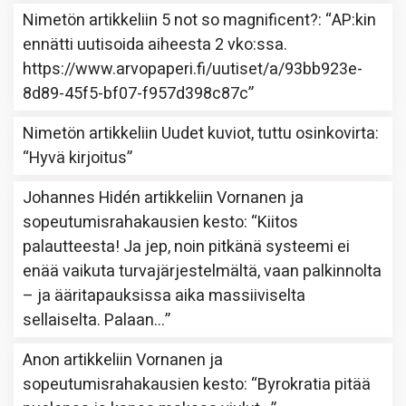
Nimetön
artikkeliin
5 not so magnificent?
: “
AP:kin
ennätti uutisoida aiheesta 2 vko:ssa.
https://www.arvopaperi.fi/uutiset/a/93bb923e-
8d89-45f5-bf07-f957d398c87c
”
Nimetön
artikkeliin
Uudet kuviot, tuttu osinkovirta
:
“
Hyvä kirjoitus
”
Johannes Hidén
artikkeliin
Vornanen ja
sopeutumisrahakausien kesto
: “
Kiitos
palautteesta! Ja jep, noin pitkänä systeemi ei
enää vaikuta turvajärjestelmältä, vaan palkinnolta
– ja ääritapauksissa aika massiiviselta
sellaiselta. Palaan…
”
Anon
artikkeliin
Vornanen ja
sopeutumisrahakausien kesto
: “
Byrokratia pitää