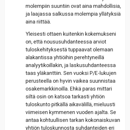
molempiin suuntiin ovat aina mahdollisia,
ja laajassa salkussa molempia yllätyksiä
aina riittää.
Yleisesti ottaen kuitenkin kokemukseni
on, että noususuhdanteessa arviot
tuloskehityksestä tuppaavat olemaan
alakantissa yhtiöihin perehtyneillä
analyytikoillakin, ja laskusuhdanteessa
taas yläkanttiin. Sen vuoksi P/E-lukujen
perusteella on hyvin vaikea suunnistaa
osakemarkkinoilla. Ehkä paras mittari
siltä osin on katsoa tarkasti yhtiön
tuloskunto pitkällä aikavälillä, mieluusti
viimeisen kymmenen vuoden ajalta. Se
antaa kohtuullisen tarkan kokonaiskuvan
yhtiön tuloskunnosta suhdanteiden eri