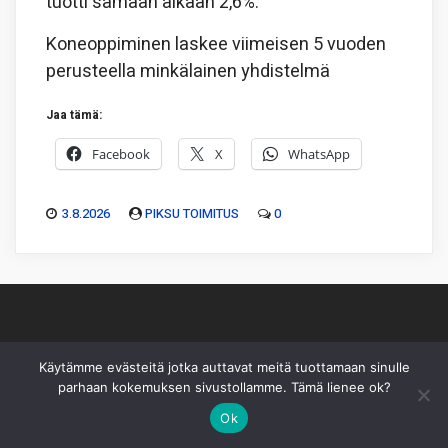
tuotti samaan aikaan 2,6%.
Koneoppiminen laskee viimeisen 5 vuoden
perusteella minkälainen yhdistelmä
Jaa tämä:
Facebook
X
WhatsApp
3.8.2026
PIKSU TOIMITUS
0
Piksu Oy
|
Toimitus
|
Käyttöehdot
|
Mediakortti
Käytämme evästeitä jotka auttavat meitä tuottamaan sinulle
parhaan kokemuksen sivustollamme. Tämä lienee ok?
Sivusto ei sisällä sijoitussuosituksia eikä sisältöä pidä
Ok
sellaiseksi tulkita