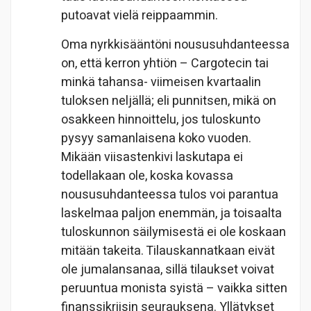
putoavat vielä reippaammin.
Oma nyrkkisääntöni noususuhdanteessa
on, että kerron yhtiön – Cargotecin tai
minkä tahansa- viimeisen kvartaalin
tuloksen neljällä; eli punnitsen, mikä on
osakkeen hinnoittelu, jos tuloskunto
pysyy samanlaisena koko vuoden.
Mikään viisastenkivi laskutapa ei
todellakaan ole, koska kovassa
noususuhdanteessa tulos voi parantua
laskelmaa paljon enemmän, ja toisaalta
tuloskunnon säilymisestä ei ole koskaan
mitään takeita. Tilauskannatkaan eivät
ole jumalansanaa, sillä tilaukset voivat
peruuntua monista syistä – vaikka sitten
finanssikriisin seurauksena. Yllätykset