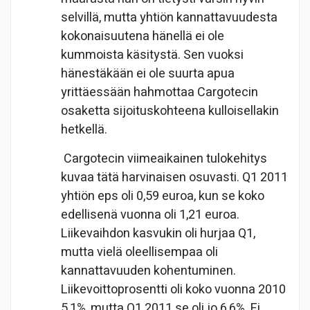
selvillä, mutta yhtiön kannattavuudesta
kokonaisuutena hänellä ei ole
kummoista käsitystä. Sen vuoksi
hänestäkään ei ole suurta apua
yrittäessään hahmottaa Cargotecin
osaketta sijoituskohteena kulloisellakin
hetkellä.
Cargotecin viimeaikainen tulokehitys
kuvaa tätä harvinaisen osuvasti. Q1 2011
yhtiön eps oli 0,59 euroa, kun se koko
edellisenä vuonna oli 1,21 euroa.
Liikevaihdon kasvukin oli hurjaa Q1,
mutta vielä oleellisempaa oli
kannattavuuden kohentuminen.
Liikevoittoprosentti oli koko vuonna 2010
5,1%, mutta Q1 2011 se oli jo 6,6%. Ei