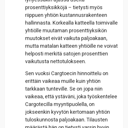
prosenttiyksikköjä – tietysti myös
riippuen yhtiön kustannusrakenteen
hallinnasta. Korkealla katteella toimivalle
yhtiölle muutaman prosenttiyksikön
muutokset eivät vaikuta paljoakaan,
mutta matalan katteen yhtiöille ne voivat
helposti merkitä satojen prosenttien
vaikutusta nettotulokseen.
Sen vuoksi Cargtoecin hinnoittelu on
erittäin vaikeaa muille kuin yhtiön
tarkkaan tunteville. Se on jopa niin
vaikeaa, että ystäväni, joka työskentelee
Cargotecilla myyntipuolella, on
jokseenkin kyvytön kertomaan yhtiön
tuloskunnosta paljoakaan. Tilausten
määrästä hän on tietysti varsin hyvin