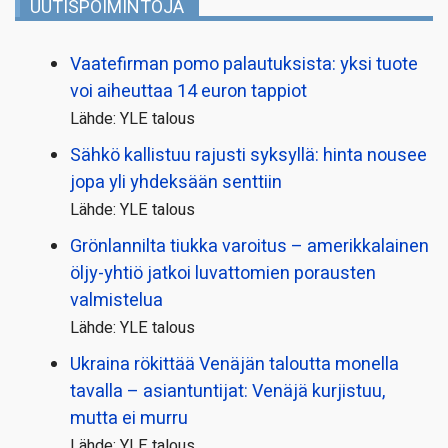
UUTISPOIMINTOJA
Vaatefirman pomo palautuksista: yksi tuote
voi aiheuttaa 14 euron tappiot
Lähde: YLE talous
Sähkö kallistuu rajusti syksyllä: hinta nousee
jopa yli yhdeksään senttiin
Lähde: YLE talous
Grönlannilta tiukka varoitus – amerikkalainen
öljy-yhtiö jatkoi luvattomien porausten
valmistelua
Lähde: YLE talous
Ukraina rökittää Venäjän taloutta monella
tavalla – asiantuntijat: Venäjä kurjistuu,
mutta ei murru
Lähde: YLE talous