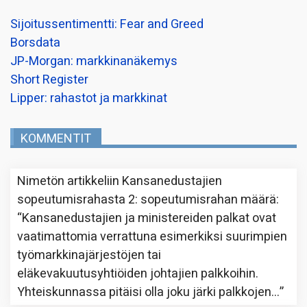
Sijoitussentimentti: Fear and Greed
Borsdata
JP-Morgan: markkinanäkemys
Short Register
Lipper: rahastot ja markkinat
KOMMENTIT
Nimetön
artikkeliin
Kansanedustajien
sopeutumisrahasta 2: sopeutumisrahan määrä
:
“
Kansanedustajien ja ministereiden palkat ovat
vaatimattomia verrattuna esimerkiksi suurimpien
työmarkkinajärjestöjen tai
eläkevakuutusyhtiöiden johtajien palkkoihin.
Yhteiskunnassa pitäisi olla joku järki palkkojen…
”