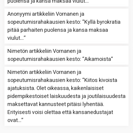
puolensa ja kansa maksaa viulut…
”
Anonyymi
artikkeliin
Vornanen ja
sopeutumisrahakausien kesto
: “
Kyllä byrokratia
pitää parhaiten puolensa ja kansa maksaa
viulut…
”
Nimetön
artikkeliin
Vornanen ja
sopeutumisrahakausien kesto
: “
Aikamoista
”
Nimetön
artikkeliin
Vornanen ja
sopeutumisrahakausien kesto
: “
Kiitos kivoista
ajatuksista. Olet oikeassa, kaikenlaisiset
pidempikestoiset laiskuudesta ja joutilaisuudesta
maksettavat kannusteet pitäisi lyhentää.
Erityisesti voisi olettaa että kansanedustajat
ovat…
”