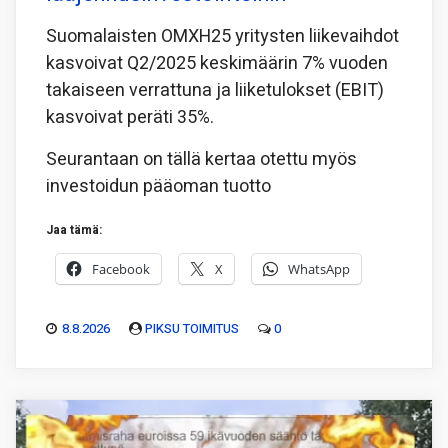
Suomalaisten OMXH25 yritysten liikevaihdot
kasvoivat Q2/2025 keskimäärin 7% vuoden
takaiseen verrattuna ja liiketulokset (EBIT)
kasvoivat peräti 35%.
Seurantaan on tällä kertaa otettu myös
investoidun pääoman tuotto
Jaa tämä:
Facebook
X
WhatsApp
8.8.2026
PIKSU TOIMITUS
0