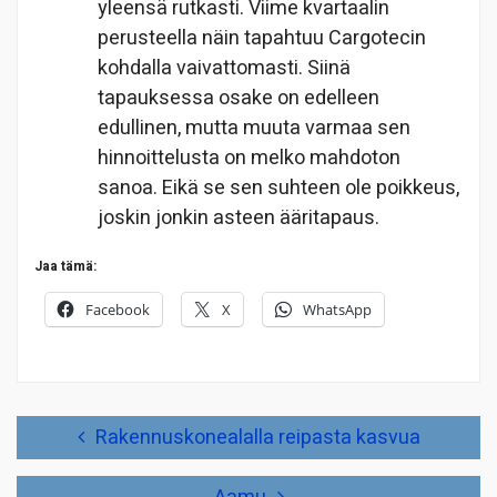
yleensä rutkasti. Viime kvartaalin
perusteella näin tapahtuu Cargotecin
kohdalla vaivattomasti. Siinä
tapauksessa osake on edelleen
edullinen, mutta muuta varmaa sen
hinnoittelusta on melko mahdoton
sanoa. Eikä se sen suhteen ole poikkeus,
joskin jonkin asteen ääritapaus.
Jaa tämä:
Facebook
X
WhatsApp
Artikkelien
Rakennuskonealalla reipasta kasvua
selaus