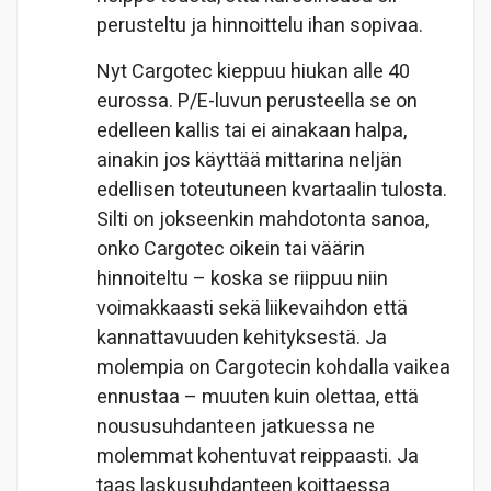
perusteltu ja hinnoittelu ihan sopivaa.
Nyt Cargotec kieppuu hiukan alle 40
eurossa. P/E-luvun perusteella se on
edelleen kallis tai ei ainakaan halpa,
ainakin jos käyttää mittarina neljän
edellisen toteutuneen kvartaalin tulosta.
Silti on jokseenkin mahdotonta sanoa,
onko Cargotec oikein tai väärin
hinnoiteltu – koska se riippuu niin
voimakkaasti sekä liikevaihdon että
kannattavuuden kehityksestä. Ja
molempia on Cargotecin kohdalla vaikea
ennustaa – muuten kuin olettaa, että
noususuhdanteen jatkuessa ne
molemmat kohentuvat reippaasti. Ja
taas laskusuhdanteen koittaessa