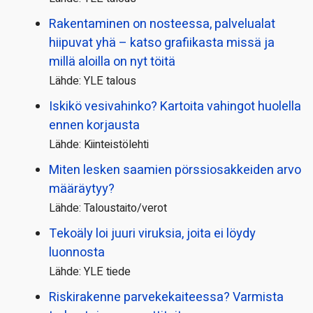
Rakentaminen on nosteessa, palvelualat
hiipuvat yhä – katso grafiikasta missä ja
millä aloilla on nyt töitä
Lähde: YLE talous
Iskikö vesivahinko? Kartoita vahingot huolella
ennen korjausta
Lähde: Kiinteistölehti
Miten lesken saamien pörssi­osakkeiden arvo
määräytyy?
Lähde: Taloustaito/verot
Tekoäly loi juuri viruksia, joita ei löydy
luonnosta
Lähde: YLE tiede
Riskirakenne parvekekaiteessa? Varmista