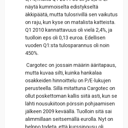
näytä kummoiselta edistykseltä
äkkipäätä, mutta tulosrivillä sen vaikutus
on raju, kun kyse on matalista katteista.
Q1 2010 kannattavuus oli vielä 2,4%, ja
tuolloin eps oli 0,13 euroa. Edellisen
vuoden Q1:sta tulosparannus oli noin
450%.
Cargotec on jossain määrin ääritapaus,
mutta kuvaa silti, kuinka hankalaa
osakkeiden hinnoittelu on P/E-lukujen
perusteella. Sillä mitattuna Cargotec on
ollut poskettoman kallis siitä asti, kun se
lähti nousukiitoon pörssin pohjaamisen
jälkeen 2009 keväällä. Tuolloin sitä sai
alimmillaan seitsemällä eurolla. Nyt on
helppo todeta, että kurssinousu oli