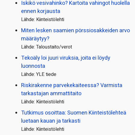
Iskikö vesivahinko? Kartoita vahingot huolella
ennen korjausta
Lähde: Kiinteistölehti
Miten lesken saamien pörssi­osakkeiden arvo
määräytyy?
Lähde: Taloustaito/verot
Tekoäly loi juuri viruksia, joita ei löydy
luonnosta
Lähde: YLE tiede
Riskirakenne parvekekaiteessa? Varmista
tarkastajan ammattitaito
Lähde: Kiinteistölehti
Tutkimus osoittaa: Suomen Kiinteistölehteä
luetaan kauan ja tarkasti
Lähde: Kiinteistölehti