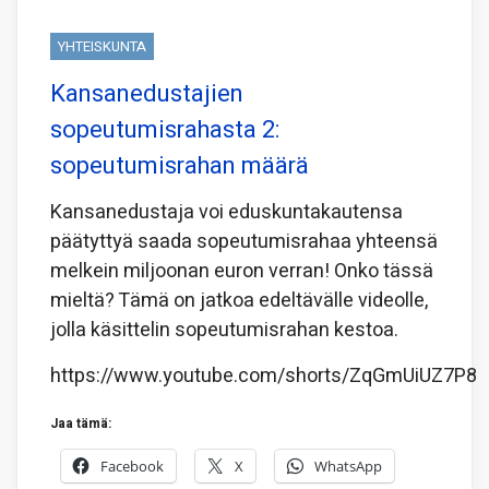
YHTEISKUNTA
Kansanedustajien
sopeutumisrahasta 2:
sopeutumisrahan määrä
Kansanedustaja voi eduskuntakautensa
päätyttyä saada sopeutumisrahaa yhteensä
melkein miljoonan euron verran! Onko tässä
mieltä? Tämä on jatkoa edeltävälle videolle,
jolla käsittelin sopeutumisrahan kestoa.
https://www.youtube.com/shorts/ZqGmUiUZ7P8
Jaa tämä:
Facebook
X
WhatsApp