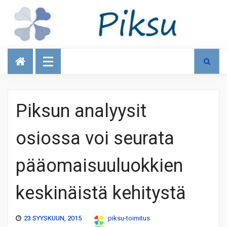
Talous
Piksun analyysit
osiossa voi seurata
pääomaisuuluokkien
keskinäistä kehitystä
23 SYYSKUUN, 2015
piksu-toimitus