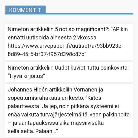
KOMMENTIT
Nimetön
artikkeliin
5 not so magnificent?
: “
AP:kin
ennätti uutisoida aiheesta 2 vko:ssa.
https://www.arvopaperi.fi/uutiset/a/93bb923e-
8d89-45f5-bf07-f957d398c87c
”
Nimetön
artikkeliin
Uudet kuviot, tuttu osinkovirta
:
“
Hyvä kirjoitus
”
Johannes Hidén
artikkeliin
Vornanen ja
sopeutumisrahakausien kesto
: “
Kiitos
palautteesta! Ja jep, noin pitkänä systeemi ei
enää vaikuta turvajärjestelmältä, vaan palkinnolta
– ja ääritapauksissa aika massiiviselta
sellaiselta. Palaan…
”