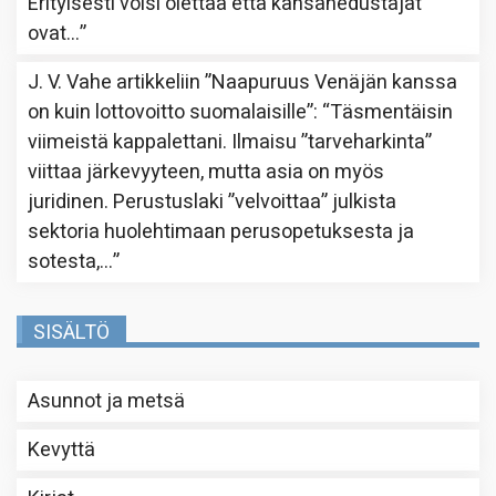
Erityisesti voisi olettaa että kansanedustajat
ovat…
”
J. V. Vahe
artikkeliin
”Naapuruus Venäjän kanssa
on kuin lottovoitto suomalaisille”
: “
Täsmentäisin
viimeistä kappalettani. Ilmaisu ”tarveharkinta”
viittaa järkevyyteen, mutta asia on myös
juridinen. Perustuslaki ”velvoittaa” julkista
sektoria huolehtimaan perusopetuksesta ja
sotesta,…
”
SISÄLTÖ
Asunnot ja metsä
Kevyttä