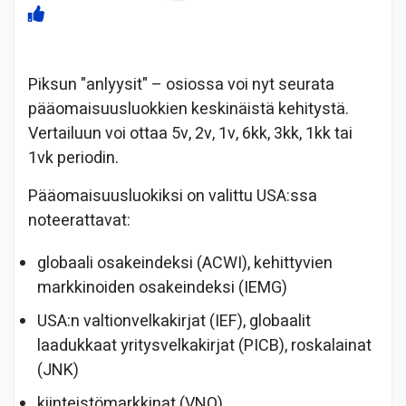
Piksun "anlyysit" – osiossa voi nyt seurata
pääomaisuusluokkien keskinäistä kehitystä.
Vertailuun voi ottaa 5v, 2v, 1v, 6kk, 3kk, 1kk tai
1vk periodin.
Pääomaisuusluokiksi on valittu USA:ssa
noteerattavat:
globaali osakeindeksi (ACWI), kehittyvien
markkinoiden osakeindeksi (IEMG)
USA:n valtionvelkakirjat (IEF), globaalit
laadukkaat yritysvelkakirjat (PICB), roskalainat
(JNK)
kiinteistömarkkinat (VNQ)