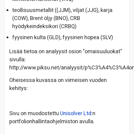
teollisuusmetallit ((JJM), viljat (JJG), karja
(COW), Brent öljy (BNO), CRB
hyödykeindeksikori (CRBQ)
fyysinen kulta (GLD), fyysinen hopea (SLV)
Lisää tietoa on analyysit osion "omaisuuluokat"
sivulla:
http://www.piksu.net/analyysit/p%C3%A4%C3%A4o
Oheisessa kuvassa on viimeisen vuoden
kehitys:
Sivu on muodostettu
Unisolver Ltd
:n
portfolionhallintaohjelmiston avulla.