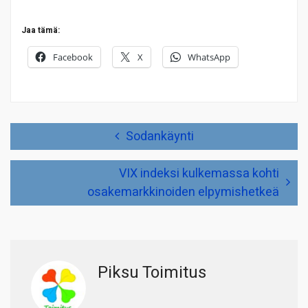
Jaa tämä:
Facebook
X
WhatsApp
Artikkelien
Sodankäynti
selaus
VIX indeksi kulkemassa kohti
osakemarkkinoiden elpymishetkeä
Piksu Toimitus