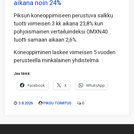
aikana noin 24%
Piksun koneoppimiseen perustuva salkku
tuotti viimeisen 3 kk aikana 23,8% kun
pohjoismainen vertailuindeksi OMXN40
tuotti samaan aikaan 2,6%.
Koneoppiminen laskee viimeisen 5 vuoden
perusteella minkälainen yhdistelmä
Jaa tämä:
Facebook
X
WhatsApp
3.8.2026
PIKSU TOIMITUS
0