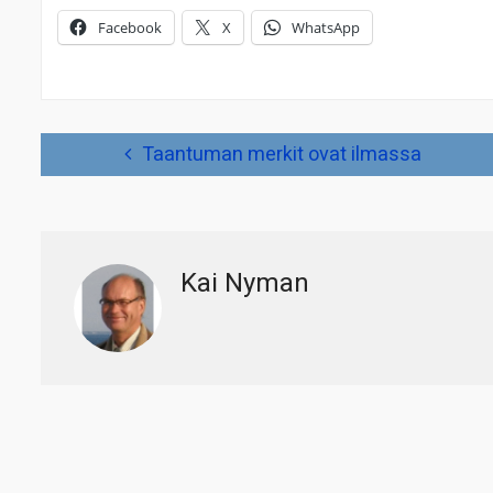
Facebook
X
WhatsApp
Artikkelien
Taantuman merkit ovat ilmassa
selaus
Kai Nyman