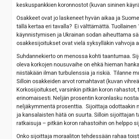
keskuspankkien koronnostot (kuvan sininen käyrä)
Osakkeet ovat jo laskeneet hyvän aikaa ja Suome
tällä kertaa eri tavalla? Ei välttämättä. Tuollaine
käynnistymisen ja Ukrainan sodan aiheuttama säi
osakkesijoitukset ovat vielä syksylläkin vahvoja 
Suhdannekierto on menossa kohti taantumaa. Sij
oleva korkojen nousuvaihe on ehkä hieman hankala
niistäkään ilman turbulenssia ja riskiä. Tilanne
Silloin osakkeiden arvot romahtavat (kuvan vihreä 
Korkosijoitukset, varsinkin pitkän koron rahastot,
erinomaisesti. Neljän prosentin koronlasku nos
neljäkymmentä prosenttia. Sijoittaja odottaakin n
ja kansalaisten hätä on suurta. Silloin sijoittajan
ratkaisuja – pitkän koron rahastoihin on helppo sij
Onko sijoittaja moraaliton tehdessään rahaa toist