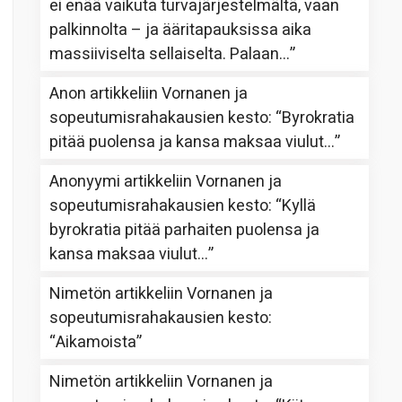
ei enää vaikuta turvajärjestelmältä, vaan
palkinnolta – ja ääritapauksissa aika
massiiviselta sellaiselta. Palaan…
”
Anon
artikkeliin
Vornanen ja
sopeutumisrahakausien kesto
: “
Byrokratia
pitää puolensa ja kansa maksaa viulut…
”
Anonyymi
artikkeliin
Vornanen ja
sopeutumisrahakausien kesto
: “
Kyllä
byrokratia pitää parhaiten puolensa ja
kansa maksaa viulut…
”
Nimetön
artikkeliin
Vornanen ja
sopeutumisrahakausien kesto
:
“
Aikamoista
”
Nimetön
artikkeliin
Vornanen ja