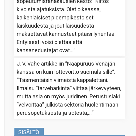
sopeutumisrahakausien kesto
: “
Kiitos
kivoista ajatuksista. Olet oikeassa,
kaikenlaisiset pidempikestoiset
laiskuudesta ja joutilaisuudesta
maksettavat kannusteet pitäisi lyhentää.
Erityisesti voisi olettaa että
kansanedustajat ovat…
”
J. V. Vahe
artikkeliin
”Naapuruus Venäjän
kanssa on kuin lottovoitto suomalaisille”
:
“
Täsmentäisin viimeistä kappalettani.
Ilmaisu ”tarveharkinta” viittaa järkevyyteen,
mutta asia on myös juridinen. Perustuslaki
”velvoittaa” julkista sektoria huolehtimaan
perusopetuksesta ja sotesta,…
”
SISÄLTÖ