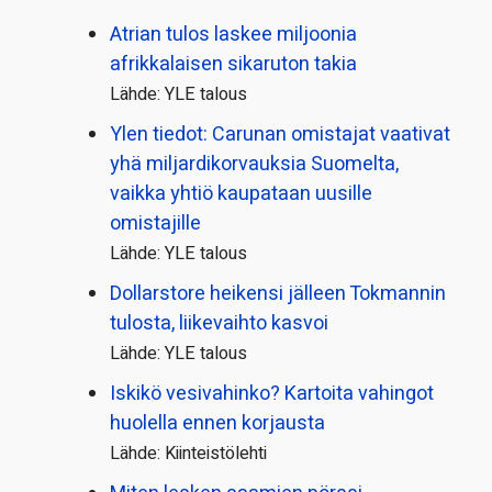
Atrian tulos laskee miljoonia
afrikkalaisen sikaruton takia
Lähde: YLE talous
Ylen tiedot: Carunan omistajat vaativat
yhä miljardi­korvauksia Suomelta,
vaikka yhtiö kaupataan uusille
omistajille
Lähde: YLE talous
Dollarstore heikensi jälleen Tokmannin
tulosta, liikevaihto kasvoi
Lähde: YLE talous
Iskikö vesivahinko? Kartoita vahingot
huolella ennen korjausta
Lähde: Kiinteistölehti