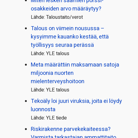
Miten lesken saamien pörssi­
osakkeiden arvo määräytyy?
Lähde: Taloustaito/verot
Talous on viimein nousussa –
kysyimme kauanko kestää, että
työllisyys seuraa perässä
Lähde: YLE talous
Meta määrättiin maksamaan satoja
miljoonia nuorten
mielenterveyshoitoon
Lähde: YLE talous
Tekoäly loi juuri viruksia, joita ei löydy
luonnosta
Lähde: YLE tiede
Riskirakenne parvekekaiteessa?
Varmista tarkastajan ammattitaito