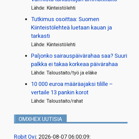
Lähde: Kiinteistölehti
Tutkimus osoittaa: Suomen
Kiinteistölehteä luetaan kauan ja
tarkasti
Lähde: Kiinteistölehti
Paljonko sairauspäivä­rahaa saa? Suuri
palkka ei takaa korkeaa päivärahaa
Lähde: Taloustaito/työ ja eläke
10 000 euroa määräajaksi tilille –
vertaile 13 pankin korot
Lähde: Taloustaito/rahat
OMXHEX UUTISIA
Robit Oyj
: 2026-08-07 06:00:09: