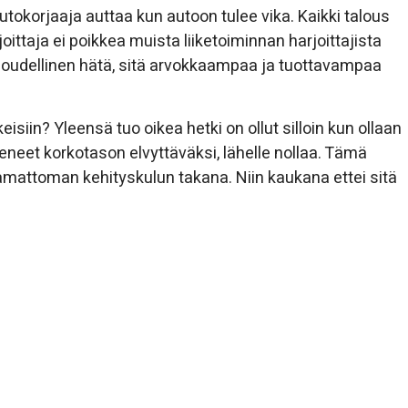
autokorjaaja auttaa kun autoon tulee vika. Kaikki talous
joittaja ei poikkea muista liiketoiminnan harjoittajista
oudellinen hätä, sitä arvokkaampaa ja tuottavampaa
isiin? Yleensä tuo oikea hetki on ollut silloin kun ollaan
neet korkotason elvyttäväksi, lähelle nollaa. Tämä
mattoman kehityskulun takana. Niin kaukana ettei sitä