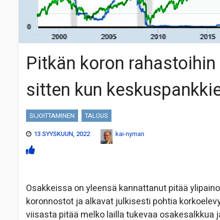
Pitkän koron rahastoihin
sitten kun keskuspankkie
SIJOITTAMINEN
TALOUS
13 SYYSKUUN, 2022
kai-nyman
Osakkeissa on yleensä kannattanut pitää ylipainoa
koronnostot ja alkavat julkisesti pohtia korkoele
viisasta pitää melko lailla tukevaa osakesalkkua ja 