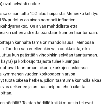
 ovat selvästi ohitse.
ssa ollaan tultu 15% alas huipuista. Meneekö kehitys
n 15% pudotus on aivan normaali inflaation
kähdysreaktio. On aivan mahdollista että
ainakin siihen asti että päästään kunnon taantumaan.
oittajan kannalta tämä on mahdollisuus. Menossa
. Tuottoa saa edelleenkin vain osakkeista, eikä
 muuttuu kun päästään vihdoinkin selvään taantumaan.
käyrä) ja korkosijoittajasta tulee kuningas.
 tuottavat taantuman aikana, korkojen laskiessa,
taa kymmenen vuoden korkopaperin arvoa
yt tuota oikeaa hetkeä, jolloin taantuma kunnolla alkaa
 taivas selkenee ja on taas helppo tehdä oikeita
oittaa.
en hädällä? Toisten hädällä kaikki muutkin tekevät