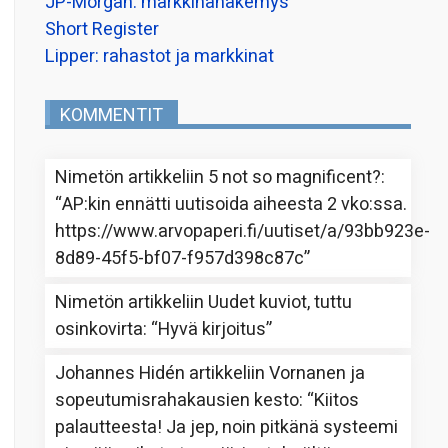
JP-Morgan: markkinanäkemys
Short Register
Lipper: rahastot ja markkinat
KOMMENTIT
Nimetön
artikkeliin
5 not so magnificent?
:
“
AP:kin ennätti uutisoida aiheesta 2 vko:ssa.
https://www.arvopaperi.fi/uutiset/a/93bb923e-
8d89-45f5-bf07-f957d398c87c
”
Nimetön
artikkeliin
Uudet kuviot, tuttu
osinkovirta
: “
Hyvä kirjoitus
”
Johannes Hidén
artikkeliin
Vornanen ja
sopeutumisrahakausien kesto
: “
Kiitos
palautteesta! Ja jep, noin pitkänä systeemi