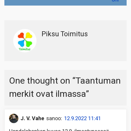
Piksu Toimitus
One thought on “
Taantuman
merkit ovat ilmassa
”
J. V. Vahe
sanoo:
12.9.2022 11:41