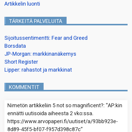
Artikkelin luonti
TÄRKEITÄ PALVELUITA
Sijoitussentimentti: Fear and Greed
Borsdata
JP-Morgan: markkinanäkemys
Short Register
Lipper: rahastot ja markkinat
KOMMENTIT
Nimetön
artikkeliin
5 not so magnificent?
: “
AP:kin
ennätti uutisoida aiheesta 2 vko:ssa.
https://www.arvopaperi.fi/uutiset/a/93bb923e-
8d89-45f5-bf07-f957d398c87c
”