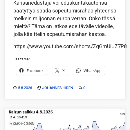
Kansanedustaja voi eduskuntakautensa
päätyttyä saada sopeutumisrahaa yhteensä
melkein miljoonan euron verran! Onko tässä
mieltä? Tämä on jatkoa edeltävälle videolle,
jolla käsittelin sopeutumisrahan kestoa.
https://www.youtube.com/shorts/ZqGmUiUZ7P8
Jaa tämä:
Facebook
X
WhatsApp
5.8.2026
JOHANNES HIDÉN
0