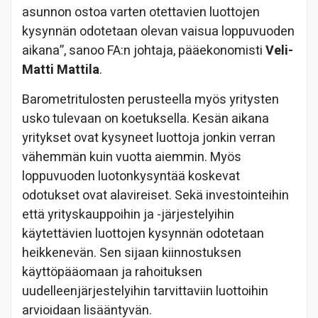
asunnon ostoa varten otettavien luottojen
kysynnän odotetaan olevan vaisua loppuvuoden
aikana”, sanoo FA:n johtaja, pääekonomisti
Veli-
Matti Mattila
.
Barometritulosten perusteella myös yritysten
usko tulevaan on koetuksella. Kesän aikana
yritykset ovat kysyneet luottoja jonkin verran
vähemmän kuin vuotta aiemmin. Myös
loppuvuoden luotonkysyntää koskevat
odotukset ovat alavireiset. Sekä investointeihin
että yrityskauppoihin ja -järjestelyihin
käytettävien luottojen kysynnän odotetaan
heikkenevän. Sen sijaan kiinnostuksen
käyttöpääomaan ja rahoituksen
uudelleenjärjestelyihin tarvittaviin luottoihin
arvioidaan lisääntyvän.