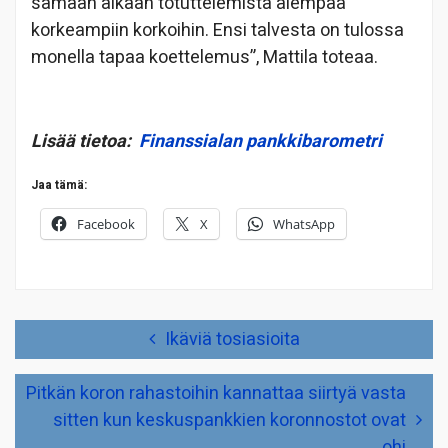
samaan aikaan totuttelemista aiempaa
korkeampiin korkoihin. Ensi talvesta on tulossa
monella tapaa koettelemus”, Mattila toteaa.
Lisää tietoa:
Finanssialan pankkibarometri
Jaa tämä:
Facebook
X
WhatsApp
Artikkelien
Ikäviä tosiasioita
selaus
Pitkän koron rahastoihin kannattaa siirtyä vasta
sitten kun keskuspankkien koronnostot ovat
ohi