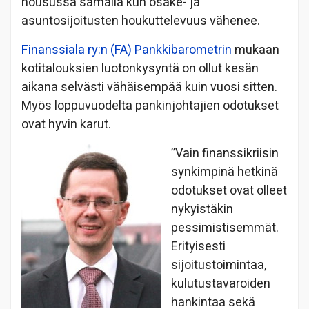
nousussa samalla kun osake- ja
asuntosijoitusten houkuttelevuus vähenee.
Finanssiala ry:n (FA) Pankkibarometrin
mukaan
kotitalouksien luotonkysyntä on ollut kesän
aikana selvästi vähäisempää kuin vuosi sitten.
Myös loppuvuodelta pankinjohtajien odotukset
ovat hyvin karut.
”Vain finanssikriisin
synkimpinä hetkinä
odotukset ovat olleet
nykyistäkin
pessimistisemmät.
Erityisesti
sijoitustoimintaa,
kulutustavaroiden
hankintaa sekä