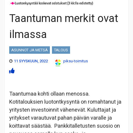
Taantuman merkit ovat
ilmassa
ASUNNOT JA METSÄ
TALOUS
11 SYYSKUUN, 2022
piksu-toimitus
Taantumaa kohti ollaan menossa.
Kotitalouksien luotontkysyntä on romahtanut ja
yritysten investoinnit vähenevät. Kuluttajat ja
yritykset varautuvat pahan päivän varalle ja
koittavat säästää. Pankkitalletusten suosio on