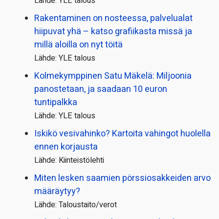
Lähde: YLE talous
Rakentaminen on nosteessa, palvelualat
hiipuvat yhä – katso grafiikasta missä ja
millä aloilla on nyt töitä
Lähde: YLE talous
Kolmekymppinen Satu Mäkelä: Miljoonia
panostetaan, ja saadaan 10 euron
tuntipalkka
Lähde: YLE talous
Iskikö vesivahinko? Kartoita vahingot huolella
ennen korjausta
Lähde: Kiinteistölehti
Miten lesken saamien pörssi­osakkeiden arvo
määräytyy?
Lähde: Taloustaito/verot