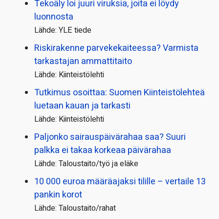
Tekoäly loi juuri viruksia, joita ei löydy
luonnosta
Lähde: YLE tiede
Riskirakenne parvekekaiteessa? Varmista
tarkastajan ammattitaito
Lähde: Kiinteistölehti
Tutkimus osoittaa: Suomen Kiinteistölehteä
luetaan kauan ja tarkasti
Lähde: Kiinteistölehti
Paljonko sairauspäivä­rahaa saa? Suuri
palkka ei takaa korkeaa päivärahaa
Lähde: Taloustaito/työ ja eläke
10 000 euroa määräajaksi tilille – vertaile 13
pankin korot
Lähde: Taloustaito/rahat