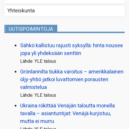
Yhteiskunta
UUTISPOIMINTOJA
Sähkö kallistuu rajusti syksyllä: hinta nousee
jopa yli yhdeksään senttiin
Lähde: YLE talous
Grönlannilta tiukka varoitus – amerikkalainen
öljy-yhtiö jatkoi luvattomien porausten
valmistelua
Lähde: YLE talous
Ukraina rökittää Venäjän taloutta monella
tavalla – asiantuntijat: Venäjä kurjistuu,
mutta ei murru