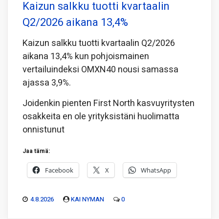
Kaizun salkku tuotti kvartaalin
Q2/2026 aikana 13,4%
Kaizun salkku tuotti kvartaalin Q2/2026
aikana 13,4% kun pohjoismainen
vertailuindeksi OMXN40 nousi samassa
ajassa 3,9%.
Joidenkin pienten First North kasvuyritysten
osakkeita en ole yrityksistäni huolimatta
onnistunut
Jaa tämä:
Facebook
X
WhatsApp
4.8.2026
KAI NYMAN
0