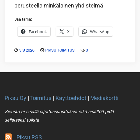
perusteella minkälainen yhdistelmä
Jaa tämä:
Facebook
X
WhatsApp
3.8.2026
PIKSU TOIMITUS
0
Piksu Oy
|
Toimitus
|
Käyttöehdot
|
Mediakortti
Sivusto ei sisällä sijoitussuosituksia eikä sisältöä pidä
sellaiseksi tulkita
Piksu RSS