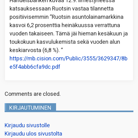
Handelsbanken kuvaa 12.9. ilmestyneessä
katsauksessaan Ruotsin vastaa tilannetta
positiivisemmin ”Ruotsin asuntolainamarkkina
kasvoi 6,2 prosenttia heinäkuussa verrattuna
vuoden takaiseen. Tämä jäi hieman kesäkuun ja
toukokuun kasvulukemista sekä vuoden alun
keskiarvosta (6,8 %). ”
https://mb.cision.com/Public/3555/3629347/8b
e5f4abb6cfa9dc.pdf
Comments are closed.
KIRJAUTUMINEN
Kirjaudu sivustolle
Kirjaudu ulos sivustolta