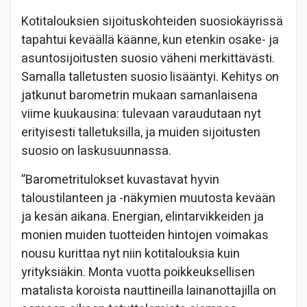
Kotitalouksien sijoituskohteiden suosiokäyrissä
tapahtui keväällä käänne, kun etenkin osake- ja
asuntosijoitusten suosio väheni merkittävästi.
Samalla talletusten suosio lisääntyi. Kehitys on
jatkunut barometrin mukaan samanlaisena
viime kuukausina: tulevaan varaudutaan nyt
erityisesti talletuksilla, ja muiden sijoitusten
suosio on laskusuunnassa.
”Barometritulokset kuvastavat hyvin
taloustilanteen ja -näkymien muutosta kevään
ja kesän aikana. Energian, elintarvikkeiden ja
monien muiden tuotteiden hintojen voimakas
nousu kurittaa nyt niin kotitalouksia kuin
yrityksiäkin. Monta vuotta poikkeuksellisen
matalista koroista nauttineilla lainanottajilla on