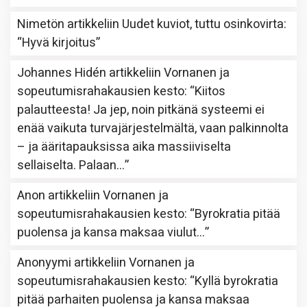
Nimetön
artikkeliin
Uudet kuviot, tuttu osinkovirta
:
“
Hyvä kirjoitus
”
Johannes Hidén
artikkeliin
Vornanen ja
sopeutumisrahakausien kesto
: “
Kiitos
palautteesta! Ja jep, noin pitkänä systeemi ei
enää vaikuta turvajärjestelmältä, vaan palkinnolta
– ja ääritapauksissa aika massiiviselta
sellaiselta. Palaan…
”
Anon
artikkeliin
Vornanen ja
sopeutumisrahakausien kesto
: “
Byrokratia pitää
puolensa ja kansa maksaa viulut…
”
Anonyymi
artikkeliin
Vornanen ja
sopeutumisrahakausien kesto
: “
Kyllä byrokratia
pitää parhaiten puolensa ja kansa maksaa