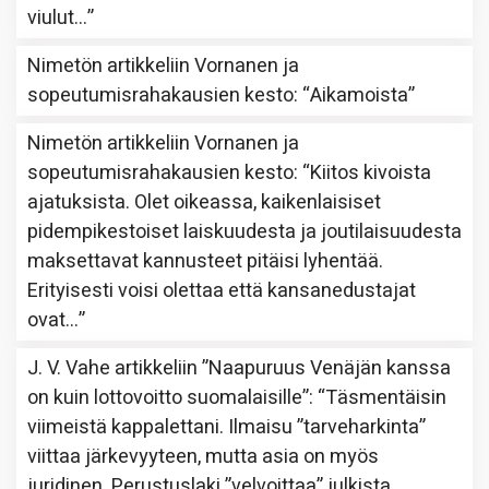
viulut…
”
Nimetön
artikkeliin
Vornanen ja
sopeutumisrahakausien kesto
: “
Aikamoista
”
Nimetön
artikkeliin
Vornanen ja
sopeutumisrahakausien kesto
: “
Kiitos kivoista
ajatuksista. Olet oikeassa, kaikenlaisiset
pidempikestoiset laiskuudesta ja joutilaisuudesta
maksettavat kannusteet pitäisi lyhentää.
Erityisesti voisi olettaa että kansanedustajat
ovat…
”
J. V. Vahe
artikkeliin
”Naapuruus Venäjän kanssa
on kuin lottovoitto suomalaisille”
: “
Täsmentäisin
viimeistä kappalettani. Ilmaisu ”tarveharkinta”
viittaa järkevyyteen, mutta asia on myös
juridinen. Perustuslaki ”velvoittaa” julkista