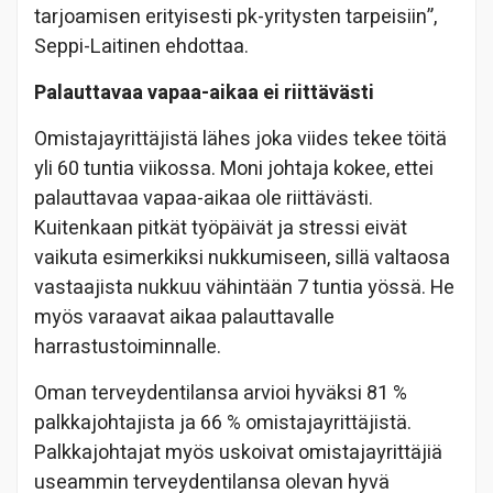
tarjoamisen erityisesti pk-yritysten tarpeisiin”,
Seppi-Laitinen ehdottaa.
Palauttavaa vapaa-aikaa ei riittävästi
Omistajayrittäjistä lähes joka viides tekee töitä
yli 60 tuntia viikossa. Moni johtaja kokee, ettei
palauttavaa vapaa-aikaa ole riittävästi.
Kuitenkaan pitkät työpäivät ja stressi eivät
vaikuta esimerkiksi nukkumiseen, sillä valtaosa
vastaajista nukkuu vähintään 7 tuntia yössä. He
myös varaavat aikaa palauttavalle
harrastustoiminnalle.
Oman terveydentilansa arvioi hyväksi 81 %
palkkajohtajista ja 66 % omistajayrittäjistä.
Palkkajohtajat myös uskoivat omistajayrittäjiä
useammin terveydentilansa olevan hyvä