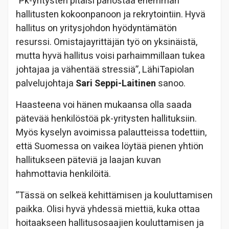
”Pk-yritysten pitäisi panostaa enemmän
hallitusten kokoonpanoon ja rekrytointiin. Hyvä
hallitus on yritysjohdon hyödyntämätön
resurssi. Omistajayrittäjän työ on yksinäistä,
mutta hyvä hallitus voisi parhaimmillaan tukea
johtajaa ja vähentää stressiä”, LähiTapiolan
palvelujohtaja
Sari Seppi-Laitinen
sanoo.
Haasteena voi hänen mukaansa olla saada
pätevää henkilöstöä pk-yritysten hallituksiin.
Myös kyselyn avoimissa palautteissa todettiin,
että Suomessa on vaikea löytää pienen yhtiön
hallitukseen päteviä ja laajan kuvan
hahmottavia henkilöitä.
”Tässä on selkeä kehittämisen ja kouluttamisen
paikka. Olisi hyvä yhdessä miettiä, kuka ottaa
hoitaakseen hallitusosaajien kouluttamisen ja