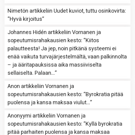
Nimetön
artikkeliin
Uudet kuviot, tuttu osinkovirta
:
“
Hyvä kirjoitus
”
Johannes Hidén
artikkeliin
Vornanen ja
sopeutumisrahakausien kesto
: “
Kiitos
palautteesta! Ja jep, noin pitkänä systeemi ei
enää vaikuta turvajärjestelmältä, vaan palkinnolta
– ja ääritapauksissa aika massiiviselta
sellaiselta. Palaan…
”
Anon
artikkeliin
Vornanen ja
sopeutumisrahakausien kesto
: “
Byrokratia pitää
puolensa ja kansa maksaa viulut…
”
Anonyymi
artikkeliin
Vornanen ja
sopeutumisrahakausien kesto
: “
Kyllä byrokratia
pitää parhaiten puolensa ja kansa maksaa