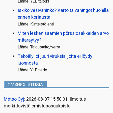
Lähde: YLE talous
Iskikö vesivahinko? Kartoita vahingot huolella
ennen korjausta
Lähde: Kiinteistölehti
Miten lesken saamien pörssi­osakkeiden arvo
määräytyy?
Lähde: Taloustaito/verot
Tekoäly loi juuri viruksia, joita ei löydy
luonnosta
Lähde: YLE tiede
OMXHEX UUTISIA
Metso Oyj
: 2026-08-07 15:50:01: Ilmoitus
merkittävistä omistusosuuksista