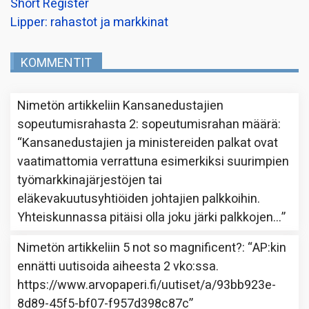
Short Register
Lipper: rahastot ja markkinat
KOMMENTIT
Nimetön
artikkeliin
Kansanedustajien
sopeutumisrahasta 2: sopeutumisrahan määrä
:
“
Kansanedustajien ja ministereiden palkat ovat
vaatimattomia verrattuna esimerkiksi suurimpien
työmarkkinajärjestöjen tai
eläkevakuutusyhtiöiden johtajien palkkoihin.
Yhteiskunnassa pitäisi olla joku järki palkkojen…
”
Nimetön
artikkeliin
5 not so magnificent?
: “
AP:kin
ennätti uutisoida aiheesta 2 vko:ssa.
https://www.arvopaperi.fi/uutiset/a/93bb923e-
8d89-45f5-bf07-f957d398c87c
”