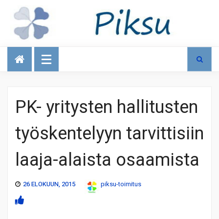
Talous
PK- yritysten hallitusten
työskentelyyn tarvittisiin
laaja-alaista osaamista
26 ELOKUUN, 2015
piksu-toimitus