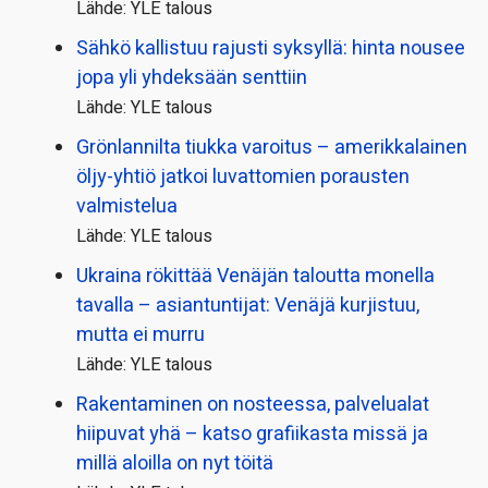
Lähde: YLE talous
Sähkö kallistuu rajusti syksyllä: hinta nousee
jopa yli yhdeksään senttiin
Lähde: YLE talous
Grönlannilta tiukka varoitus – amerikkalainen
öljy-yhtiö jatkoi luvattomien porausten
valmistelua
Lähde: YLE talous
Ukraina rökittää Venäjän taloutta monella
tavalla – asiantuntijat: Venäjä kurjistuu,
mutta ei murru
Lähde: YLE talous
Rakentaminen on nosteessa, palvelualat
hiipuvat yhä – katso grafiikasta missä ja
millä aloilla on nyt töitä