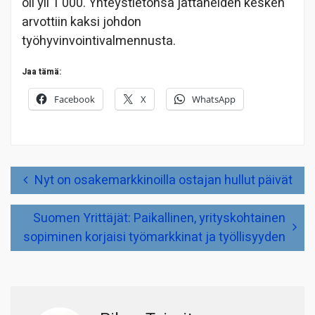
oli yli 1 000. Yhteystietonsa jättäneiden kesken
arvottiin kaksi johdon
työhyvinvointivalmennusta.
Jaa tämä:
Facebook
X
WhatsApp
Artikkelien
Nyt on osakemarkkinoilla ostajan hullut päivät
selaus
Suomen Yrittäjät: Paikallinen, yrityskohtainen
sopiminen korjaisi työmarkkinat ja työllisyyden