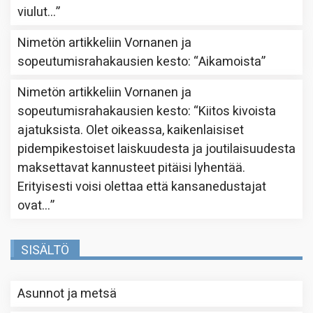
viulut…
”
Nimetön
artikkeliin
Vornanen ja
sopeutumisrahakausien kesto
: “
Aikamoista
”
Nimetön
artikkeliin
Vornanen ja
sopeutumisrahakausien kesto
: “
Kiitos kivoista
ajatuksista. Olet oikeassa, kaikenlaisiset
pidempikestoiset laiskuudesta ja joutilaisuudesta
maksettavat kannusteet pitäisi lyhentää.
Erityisesti voisi olettaa että kansanedustajat
ovat…
”
SISÄLTÖ
Asunnot ja metsä