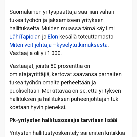
Suomalainen yrityspäättäjä saa liian vähän
tukea työhön ja jaksamiseen yrityksen
hallitukselta. Muiden muassa tämä käy ilmi
LähiTapiola
n ja
Elon
kesällä toteuttamasta
Miten voit johtaja –kyselytutkimuksesta
.
Vastaajia oli yli 1 000.
Vastaajat, joista 80 prosenttia on
omistajayrittäjiä, kertovat saavansa parhaiten
tukea työhön omalta perheeltään ja
puolisoltaan. Merkittävää on se, että yrityksen
hallituksen ja hallituksen puheenjohtajan tuki
koetaan hyvin pieneksi.
Pk-yritysten hallitusosaajia tarvitaan lisää
Yritysten hallitustyöskentely sai eniten kritiikkiä