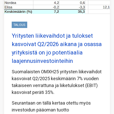
TALOUS
Yritysten liikevaihdot ja tulokset
kasvoivat Q2/2026 aikana ja osassa
yrityksistä on jo potentiaalia
laajennusinvestointeihin
Suomalaisten OMXH25 yritysten liikevaihdot
kasvoivat Q2/2025 keskimäärin 7% vuoden
takaiseen verrattuna ja liiketulokset (EBIT)
kasvoivat peräti 35%.
Seurantaan on tällä kertaa otettu myös
investoidun pääoman tuotto