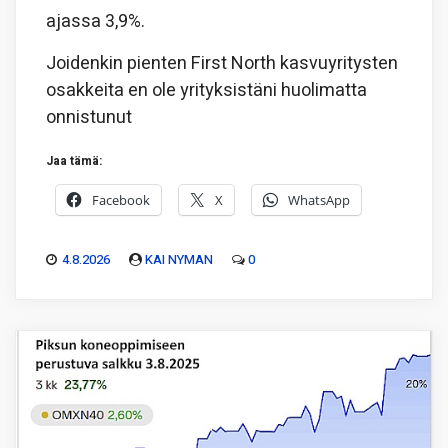
ajassa 3,9%.
Joidenkin pienten First North kasvuyritysten
osakkeita en ole yrityksistäni huolimatta
onnistunut
Jaa tämä:
Facebook
X
WhatsApp
4.8.2026
KAI NYMAN
0