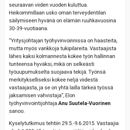
seuraavan viiden vuoden kuluttua.
Heikoimmillaan usko oman terveydentilan
säilymiseen hyvänä on elämän ruuhkavuosina
30-39-vuotiaana.
”Yritysjohtajan työhyvinvoinnissa on haasteita,
mutta myös vankkoja tukipilareita. Vastaajista
lähes kaksi kolmannesta kokee työn hallinnan
tunteensa hyväksi, mikä on selkeästi
työuupumukselta suojaava tekijä. Työnsä
merkitykselliseksi kokee neljä viidestä
vastaajasta, ja se on yhtä lailla tärkeä työssä
jaksamisen vahvistaja”, Elon
työhyvinvointijohtaja
Anu Suutela-Vuorinen
sanoo.
Kyselytutkimus tehtiin 29.5.-9.6.2015. Vastaajia