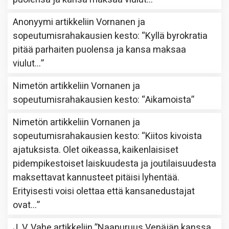
Anonyymi
artikkeliin
Vornanen ja
sopeutumisrahakausien kesto
: “
Kyllä byrokratia
pitää parhaiten puolensa ja kansa maksaa
viulut…
”
Nimetön
artikkeliin
Vornanen ja
sopeutumisrahakausien kesto
: “
Aikamoista
”
Nimetön
artikkeliin
Vornanen ja
sopeutumisrahakausien kesto
: “
Kiitos kivoista
ajatuksista. Olet oikeassa, kaikenlaisiset
pidempikestoiset laiskuudesta ja joutilaisuudesta
maksettavat kannusteet pitäisi lyhentää.
Erityisesti voisi olettaa että kansanedustajat
ovat…
”
J. V. Vahe
artikkeliin
”Naapuruus Venäjän kanssa