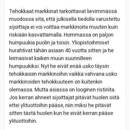
Tehokkaat markkinat tarkoittavat lievimmässä
muodossa sitä, että julkisella tiedolla varustettu
sijoittaja ei voi voittaa markkinoita muuten kuin
riskiään kasvattamalla. Hommassa on paljon
humpuukia puolin ja toisin. Yliopistoihmiset
hurahtivat tähän asiaan 40 vuotta sitten ja he
leimasivat kaiken muun suunnilleen
humpuukiksi. Nyt he eivät enää usko täysin
tehokkaisiin markkinoihin vaikka vahvana usko
markkinoiden tehokkuuteen on kuitenkin
olemassa. Mutta asiassa on looginen ristiriita.
Jos kerran ahneet sijoittajat pitävät huolen siitä
ettei ylituottoihin pääse, niin miksi he pitävät
sitten tästä huolen kun he eivät kerran pääse
ylituottoihin.