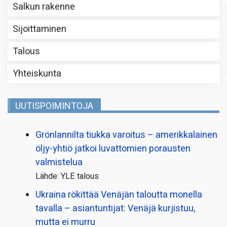
Salkun rakenne
Sijoittaminen
Talous
Yhteiskunta
UUTISPOIMINTOJA
Grönlannilta tiukka varoitus – amerikkalainen
öljy-yhtiö jatkoi luvattomien porausten
valmistelua
Lähde: YLE talous
Ukraina rökittää Venäjän taloutta monella
tavalla – asiantuntijat: Venäjä kurjistuu,
mutta ei murru