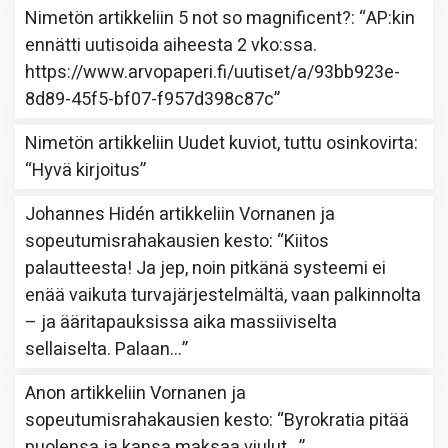
Nimetön
artikkeliin
5 not so magnificent?
: “
AP:kin
ennätti uutisoida aiheesta 2 vko:ssa.
https://www.arvopaperi.fi/uutiset/a/93bb923e-
8d89-45f5-bf07-f957d398c87c
”
Nimetön
artikkeliin
Uudet kuviot, tuttu osinkovirta
:
“
Hyvä kirjoitus
”
Johannes Hidén
artikkeliin
Vornanen ja
sopeutumisrahakausien kesto
: “
Kiitos
palautteesta! Ja jep, noin pitkänä systeemi ei
enää vaikuta turvajärjestelmältä, vaan palkinnolta
– ja ääritapauksissa aika massiiviselta
sellaiselta. Palaan…
”
Anon
artikkeliin
Vornanen ja
sopeutumisrahakausien kesto
: “
Byrokratia pitää
puolensa ja kansa maksaa viulut…
”