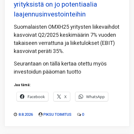
yrityksistä on jo potentiaalia
laajennusinvestointeihin
Suomalaisten OMXH25 yritysten liikevaihdot
kasvoivat Q2/2025 keskimäärin 7% vuoden
takaiseen verrattuna ja liiketulokset (EBIT)
kasvoivat peräti 35%.
Seurantaan on tällä kertaa otettu myös
investoidun pääoman tuotto
Jaa tämä:
Facebook
X
WhatsApp
8.8.2026
PIKSU TOIMITUS
0