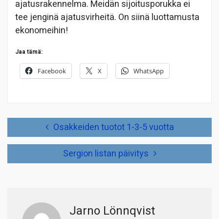
ajatusrakennelma. Meidän sijoitusporukka ei
tee jenginä ajatusvirheitä. On siinä luottamusta
ekonomeihin!
Jaa tämä:
Facebook
X
WhatsApp
Artikkelien
Osakkeiden tuotot 1-3-5 vuotta
selaus
Sergion listan päivitys
Jarno Lönnqvist