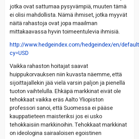
jotka ovat sattumaa pysyvämpiä, muuten tämä
ei olisi mahdollista. Nämä ihmiset, jotka myyvät
näitä rahastoja ovat jopa maailman
mittakaavassa hyvin toimeentulevia ihmisiä.
http://www.hedgeindex.com/hedgeindex/en/default
cy=USD
Vaikka rahaston hoitajat saavat
huippukorvauksen niin kuvasta näemme, että
sijoittajallekin jää vielä varsin paljon ja pienellä
tuoton vaihtelulla. Ehkäpä markkinat eivät ole
tehokkaat vaikka eräs Aalto Yliopiston
professori sanoi, että Suomessa ei pääse
kauppatieteen maisteriksi jos ei usko
tehokkaisiin markkinoihin. Tehokkaat markkinat
on ideologina sairaaloisen egoistinen