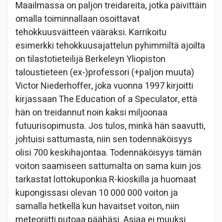
Maailmassa on paljon treidareita, jotka päivittäin
omalla toiminnallaan osoittavat
tehokkuusväitteen vääräksi. Karrikoitu
esimerkki tehokkuusajattelun pyhimmiltä ajoilta
on tilastotieteilijä Berkeleyn Yliopiston
taloustieteen (ex-)professori (+paljon muuta)
Victor Niederhoffer, joka vuonna 1997 kirjoitti
kirjassaan The Education of a Speculator, että
hän on treidannut noin kaksi miljoonaa
futuurisopimusta. Jos tulos, minkä hän saavutti,
johtuisi sattumasta, niin sen todennäköisyys
olisi 700 keskihajontaa. Todennäköisyys tämän
voiton saamiseen sattumalta on sama kuin jos
tarkastat lottokuponkia R-kioskilla ja huomaat
kupongissasi olevan 10 000 000 voiton ja
samalla hetkellä kun havaitset voiton, niin
meteoriitti putoaa päähäsi. Asiaa ei muuksi