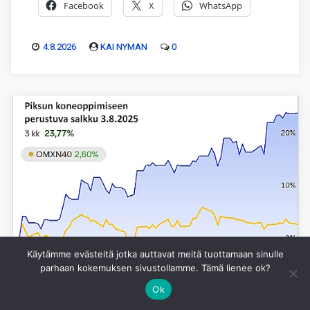
Facebook
X
WhatsApp
4.8.2026
KAI NYMAN
0
Käytämme evästeitä jotka auttavat meitä tuottamaan sinulle
parhaan kokemuksen sivustollamme. Tämä lienee ok?
Ok