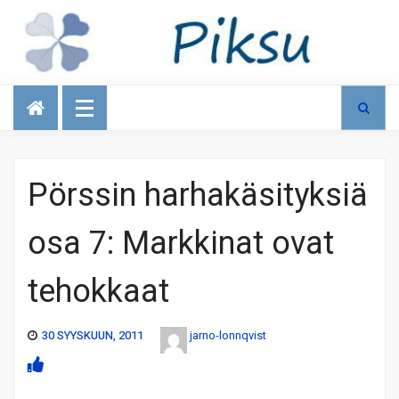
Talous
Pörssin harhakäsityksiä
osa 7: Markkinat ovat
tehokkaat
30 SYYSKUUN, 2011
jarno-lonnqvist