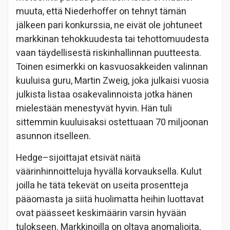
muuta, että Niederhoffer on tehnyt tämän
jälkeen pari konkurssia, ne eivät ole johtuneet
markkinan tehokkuudesta tai tehottomuudesta
vaan täydellisestä riskinhallinnan puutteesta.
Toinen esimerkki on kasvuosakkeiden valinnan
kuuluisa guru, Martin Zweig, joka julkaisi vuosia
julkista listaa osakevalinnoista jotka hänen
mielestään menestyvät hyvin. Hän tuli
sittemmin kuuluisaksi ostettuaan 70 miljoonan
asunnon itselleen.
Hedge–sijoittajat etsivät näitä
väärinhinnoitteluja hyvällä korvauksella. Kulut
joilla he tätä tekevät on useita prosentteja
pääomasta ja siitä huolimatta heihin luottavat
ovat päässeet keskimäärin varsin hyvään
tulokseen. Markkinoilla on oltava anomalioita,