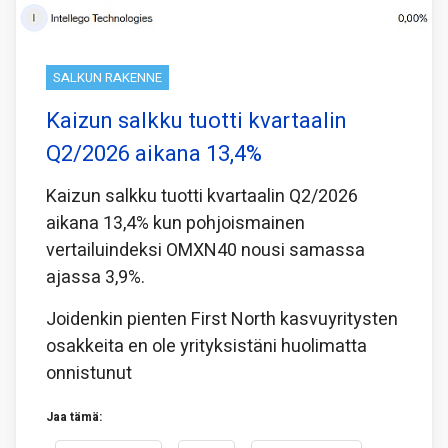
SALKUN RAKENNE
Kaizun salkku tuotti kvartaalin
Q2/2026 aikana 13,4%
Kaizun salkku tuotti kvartaalin Q2/2026
aikana 13,4% kun pohjoismainen
vertailuindeksi OMXN40 nousi samassa
ajassa 3,9%.
Joidenkin pienten First North kasvuyritysten
osakkeita en ole yrityksistäni huolimatta
onnistunut
Jaa tämä: