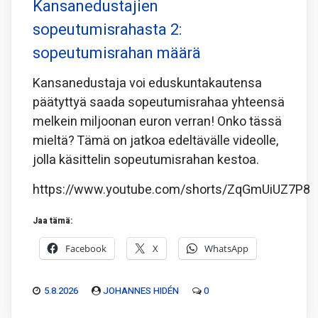
Kansanedustajien
sopeutumisrahasta 2:
sopeutumisrahan määrä
Kansanedustaja voi eduskuntakautensa
päätyttyä saada sopeutumisrahaa yhteensä
melkein miljoonan euron verran! Onko tässä
mieltä? Tämä on jatkoa edeltävälle videolle,
jolla käsittelin sopeutumisrahan kestoa.
https://www.youtube.com/shorts/ZqGmUiUZ7P8
Jaa tämä:
Facebook
X
WhatsApp
5.8.2026
JOHANNES HIDÉN
0