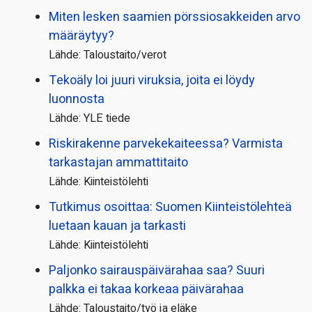
Miten lesken saamien pörssi­osakkeiden arvo
määräytyy?
Lähde: Taloustaito/verot
Tekoäly loi juuri viruksia, joita ei löydy
luonnosta
Lähde: YLE tiede
Riskirakenne parvekekaiteessa? Varmista
tarkastajan ammattitaito
Lähde: Kiinteistölehti
Tutkimus osoittaa: Suomen Kiinteistölehteä
luetaan kauan ja tarkasti
Lähde: Kiinteistölehti
Paljonko sairauspäivä­rahaa saa? Suuri
palkka ei takaa korkeaa päivärahaa
Lähde: Taloustaito/työ ja eläke