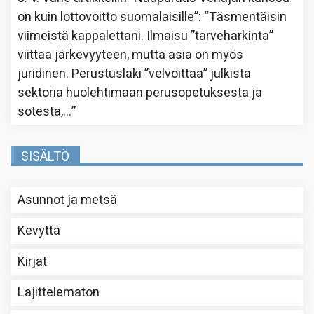
on kuin lottovoitto suomalaisille”
: “
Täsmentäisin
viimeistä kappalettani. Ilmaisu ”tarveharkinta”
viittaa järkevyyteen, mutta asia on myös
juridinen. Perustuslaki ”velvoittaa” julkista
sektoria huolehtimaan perusopetuksesta ja
sotesta,…
”
SISÄLTÖ
Asunnot ja metsä
Kevyttä
Kirjat
Lajittelematon