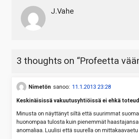
J.Vahe
3 thoughts on “
Profeetta väär
Nimetön
sanoo:
11.1.2013 23:28
Keskinäisissä vakuutusyhtiöissä ei ehkä toteu
Minusta on näyttänyt siltä että suurimmat suoma
huonompaa tulosta kuin pienemmät haastajansa. Ol
anomaliaa. Luulisi että suurella on mittakaavaet