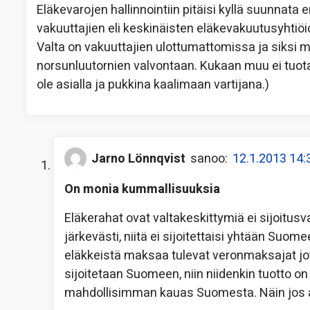
Eläkevarojen hallinnointiin pitäisi kyllä suunnat
vakuuttajien eli keskinäisten eläkevakuutusyhtiö
Valta on vakuuttajien ulottumattomissa ja siksi
norsunluutornien valvontaan. Kukaan muu ei tuota v
ole asialla ja pukkina kaalimaan vartijana.)
Jarno Lönnqvist
sanoo:
12.1.2013 14:
On monia kummallisuuksia
Eläkerahat ovat valtakeskittymiä ei sijoitusva
järkevästi, niitä ei sijoitettaisi yhtään Suo
eläkkeistä maksaa tulevat veronmaksajat jot
sijoitetaan Suomeen, niin niidenkin tuotto on
mahdollisimman kauas Suomesta. Näin jos aja