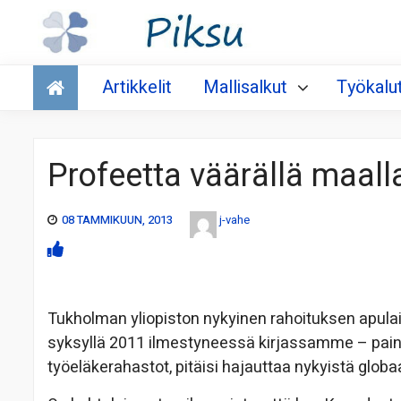
Talous
Artikkelit
Mallisalkut
Työkalu
Profeetta väärällä maall
08 TAMMIKUUN, 2013
j-vahe
Tukholman yliopiston nykyinen rahoituksen apula
syksyllä 2011 ilmestyneessä kirjassamme – painott
työeläkerahastot, pitäisi hajauttaa nykyistä glob