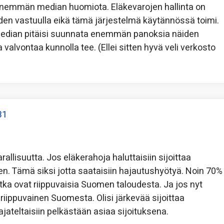
a enemmän median huomiota. Eläkevarojen hallinta on
iden vastuulla eikä tämä järjestelmä käytännössä toimi.
 median pitäisi suunnata enemmän panoksia näiden
alvontaa kunnolla tee. (Ellei sitten hyvä veli verkosto
31
rallisuutta. Jos eläkerahoja haluttaisiin sijoittaa
meen. Tämä siksi jotta saataisiin hajautushyötyä. Noin 70%
ka ovat riippuvaisia Suomen taloudesta. Ja jos nyt
 riippuvainen Suomesta. Olisi järkevää sijoittaa
teltaisiin pelkästään asiaa sijoituksena.