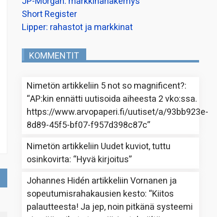
JP-Morgan: markkinanäkemys
Short Register
Lipper: rahastot ja markkinat
KOMMENTIT
Nimetön
artikkeliin
5 not so magnificent?
:
“
AP:kin ennätti uutisoida aiheesta 2 vko:ssa.
https://www.arvopaperi.fi/uutiset/a/93bb923e-
8d89-45f5-bf07-f957d398c87c
”
Nimetön
artikkeliin
Uudet kuviot, tuttu
osinkovirta
: “
Hyvä kirjoitus
”
Johannes Hidén
artikkeliin
Vornanen ja
sopeutumisrahakausien kesto
: “
Kiitos
palautteesta! Ja jep, noin pitkänä systeemi