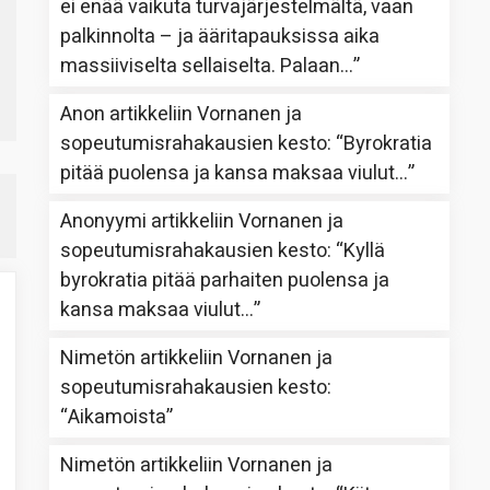
ei enää vaikuta turvajärjestelmältä, vaan
palkinnolta – ja ääritapauksissa aika
massiiviselta sellaiselta. Palaan…
”
Anon
artikkeliin
Vornanen ja
sopeutumisrahakausien kesto
: “
Byrokratia
pitää puolensa ja kansa maksaa viulut…
”
Anonyymi
artikkeliin
Vornanen ja
sopeutumisrahakausien kesto
: “
Kyllä
byrokratia pitää parhaiten puolensa ja
kansa maksaa viulut…
”
Nimetön
artikkeliin
Vornanen ja
sopeutumisrahakausien kesto
:
“
Aikamoista
”
Nimetön
artikkeliin
Vornanen ja