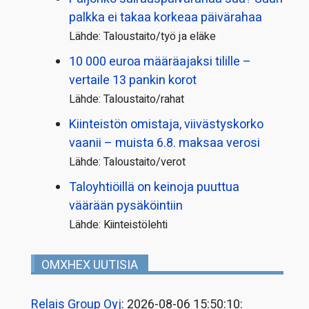
palkka ei takaa korkeaa päivärahaa
Lähde: Taloustaito/työ ja eläke
10 000 euroa määräajaksi tilille –
vertaile 13 pankin korot
Lähde: Taloustaito/rahat
Kiinteistön omistaja, viivästyskorko
vaanii – muista 6.8. maksaa verosi
Lähde: Taloustaito/verot
Taloyhtiöillä on keinoja puuttua
väärään pysäköintiin
Lähde: Kiinteistölehti
OMXHEX UUTISIA
Relais Group Oyj
: 2026-08-06 15:50:10: