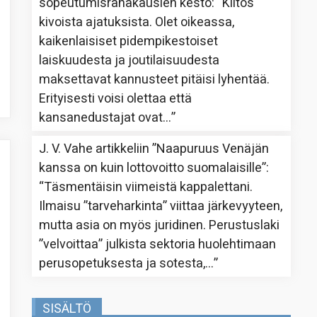
sopeutumisrahakausien kesto
: “
Kiitos
kivoista ajatuksista. Olet oikeassa,
kaikenlaisiset pidempikestoiset
laiskuudesta ja joutilaisuudesta
maksettavat kannusteet pitäisi lyhentää.
Erityisesti voisi olettaa että
kansanedustajat ovat…
”
J. V. Vahe
artikkeliin
”Naapuruus Venäjän
kanssa on kuin lottovoitto suomalaisille”
:
“
Täsmentäisin viimeistä kappalettani.
Ilmaisu ”tarveharkinta” viittaa järkevyyteen,
mutta asia on myös juridinen. Perustuslaki
”velvoittaa” julkista sektoria huolehtimaan
perusopetuksesta ja sotesta,…
”
SISÄLTÖ