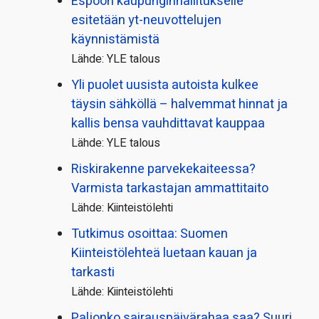
Espoon kaupungin­hallitukselle
esitetään yt-neuvottelujen
käynnistämistä
Lähde: YLE talous
Yli puolet uusista autoista kulkee
täysin sähköllä – halvemmat hinnat ja
kallis bensa vauhdittavat kauppaa
Lähde: YLE talous
Riskirakenne parvekekaiteessa?
Varmista tarkastajan ammattitaito
Lähde: Kiinteistölehti
Tutkimus osoittaa: Suomen
Kiinteistölehteä luetaan kauan ja
tarkasti
Lähde: Kiinteistölehti
Paljonko sairauspäivä­rahaa saa? Suuri