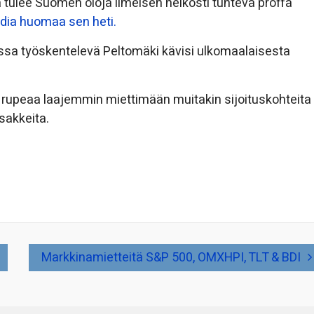
 tulee Suomen oloja ilmeisen heikosti tunteva proffa
ia huomaa sen heti.
ssa työskentelevä Peltomäki kävisi ulkomaalaisesta
 rupeaa laajemmin miettimään muitakin sijoituskohteita
sakkeita.
Markkinamietteitä S&P 500, OMXHPI, TLT & BDI