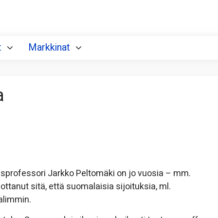
t
Markkinat
a
isprofessori Jarkko Peltomäki on jo vuosia – mm.
anut sitä, että suomalaisia sijoituksia, ml.
aalimmin.