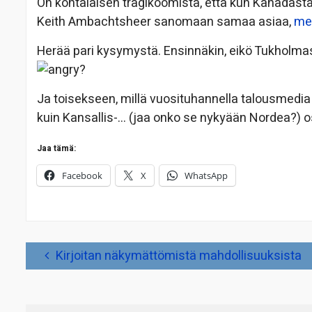
On kohtalaisen tragikoomista, että kun Kanadasta
Keith Ambachtsheer sanomaan samaa asiaa,
med
Herää pari kysymystä. Ensinnäkin, eikö Tukholma
?
Ja toisekseen, millä vuosituhannella talousmedia
kuin Kansallis-… (jaa onko se nykyään Nordea?) o
Jaa tämä:
Facebook
X
WhatsApp
Artikkelien
Kirjoitan näkymättömistä mahdollisuuksista
selaus