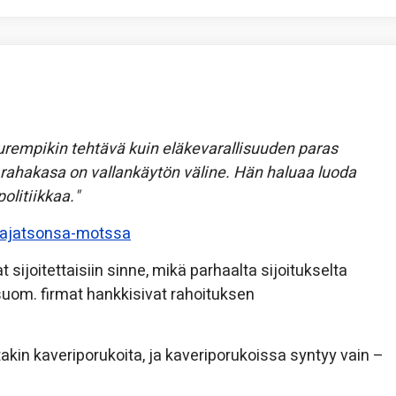
uurempikin tehtävä kuin eläkevarallisuuden paras
rahakasa on vallankäytön väline. Hän haluaa luoda
olitiikkaa."
i-pajatsonsa-motssa
 sijoitettaisiin sinne, mikä parhaalta sijoitukselta
suom. firmat hankkisivat rahoituksen
kin kaveriporukoita, ja kaveriporukoissa syntyy vain –