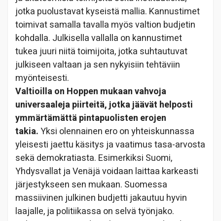
jotka puolustavat kyseistä mallia. Kannustimet
toimivat samalla tavalla myös valtion budjetin
kohdalla. Julkisella vallalla on kannustimet
tukea juuri niitä toimijoita, jotka suhtautuvat
julkiseen valtaan ja sen nykyisiin tehtäviin
myönteisesti.
Valtioilla on Hoppen mukaan vahvoja
universaaleja piirteitä, jotka jäävät helposti
ymmärtämättä pintapuolisten erojen
takia.
Yksi olennainen ero on yhteiskunnassa
yleisesti jaettu käsitys ja vaatimus tasa-arvosta
sekä demokratiasta. Esimerkiksi Suomi,
Yhdysvallat ja Venäjä voidaan laittaa karkeasti
järjestykseen sen mukaan. Suomessa
massiivinen julkinen budjetti jakautuu hyvin
laajalle, ja politiikassa on selvä työnjako.