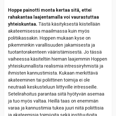
Hoppe painotti monta kertaa sitä, ettei
rahakantaa laajentamalla voi vaurastuttaa
yhteiskuntaa.
Tästä käsityksestä kiistellään
akateemisessa maailmassa kuin myös
politiikassakin. Hoppen mukaan kyse on
pikemminkin varallisuuden jakamisesta ja
tuotantorakenteen vääristämisestä. Jo tässä
vaiheessa käsiteltiin hieman laajemmin Hoppen
yhteiskunnallista realismia intressiryhmistä ja
ihmisten kannustimista. Kukaan merkittävä
akateeminen tai poliittinen toimija ei ole
neutraali keskusteluun liittyville intresseille.
Setelirahoitus parantaa siitä hyötyvän asemaa
ja tuo myös valtaa. Heillä taas on enemmän
varaa ja kannustimia tukea juuri niitä poliittisia
ja akateemisia toimijoita sekä instituutioita,