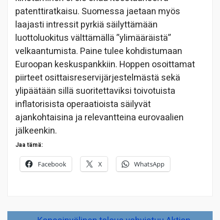
patenttiratkaisu. Suomessa jaetaan myös
laajasti intressit pyrkiä säilyttämään
luottoluokitus välttämällä ”ylimääräistä”
velkaantumista. Paine tulee kohdistumaan
Euroopan keskuspankkiin. Hoppen osoittamat
piirteet osittaisreservijärjestelmästä sekä
ylipäätään sillä suoritettaviksi toivotuista
inflatorisista operaatioista säilyvät
ajankohtaisina ja relevantteina eurovaalien
jälkeenkin.
Jaa tämä:
Facebook
X
WhatsApp
Artikkelien