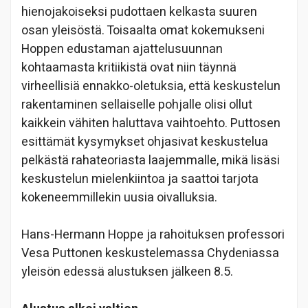
hienojakoiseksi pudottaen kelkasta suuren
osan yleisöstä. Toisaalta omat kokemukseni
Hoppen edustaman ajattelusuunnan
kohtaamasta kritiikistä ovat niin täynnä
virheellisiä ennakko-oletuksia, että keskustelun
rakentaminen sellaiselle pohjalle olisi ollut
kaikkein vähiten haluttava vaihtoehto. Puttosen
esittämät kysymykset ohjasivat keskustelua
pelkästä rahateoriasta laajemmalle, mikä lisäsi
keskustelun mielenkiintoa ja saattoi tarjota
kokeneemmillekin uusia oivalluksia.
Hans-Hermann Hoppe ja rahoituksen professori
Vesa Puttonen keskustelemassa Chydeniassa
yleisön edessä alustuksen jälkeen 8.5.