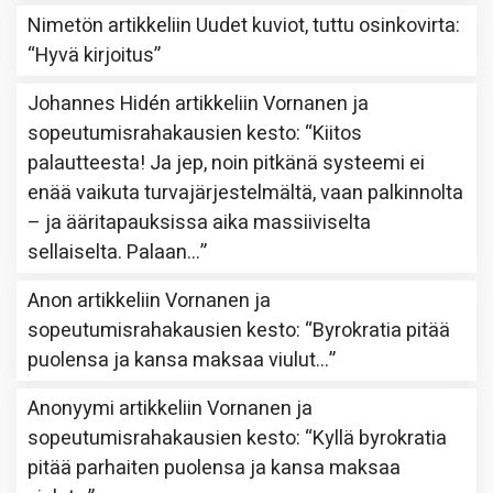
Nimetön
artikkeliin
Uudet kuviot, tuttu osinkovirta
:
“
Hyvä kirjoitus
”
Johannes Hidén
artikkeliin
Vornanen ja
sopeutumisrahakausien kesto
: “
Kiitos
palautteesta! Ja jep, noin pitkänä systeemi ei
enää vaikuta turvajärjestelmältä, vaan palkinnolta
– ja ääritapauksissa aika massiiviselta
sellaiselta. Palaan…
”
Anon
artikkeliin
Vornanen ja
sopeutumisrahakausien kesto
: “
Byrokratia pitää
puolensa ja kansa maksaa viulut…
”
Anonyymi
artikkeliin
Vornanen ja
sopeutumisrahakausien kesto
: “
Kyllä byrokratia
pitää parhaiten puolensa ja kansa maksaa