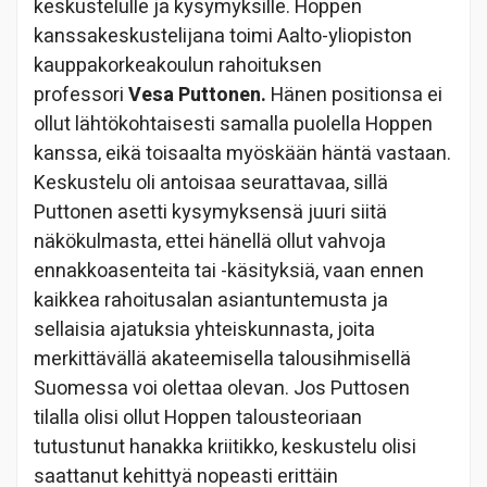
keskustelulle ja kysymyksille. Hoppen
kanssakeskustelijana toimi Aalto-yliopiston
kauppakorkeakoulun rahoituksen
professori
Vesa Puttonen.
Hänen positionsa ei
ollut lähtökohtaisesti samalla puolella Hoppen
kanssa, eikä toisaalta myöskään häntä vastaan.
Keskustelu oli antoisaa seurattavaa, sillä
Puttonen asetti kysymyksensä juuri siitä
näkökulmasta, ettei hänellä ollut vahvoja
ennakkoasenteita tai -käsityksiä, vaan ennen
kaikkea rahoitusalan asiantuntemusta ja
sellaisia ajatuksia yhteiskunnasta, joita
merkittävällä akateemisella talousihmisellä
Suomessa voi olettaa olevan. Jos Puttosen
tilalla olisi ollut Hoppen talousteoriaan
tutustunut hanakka kriitikko, keskustelu olisi
saattanut kehittyä nopeasti erittäin