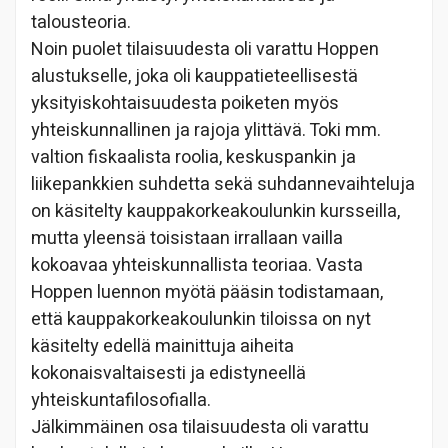
talousteoria.
Noin puolet tilaisuudesta oli varattu Hoppen
alustukselle, joka oli kauppatieteellisestä
yksityiskohtaisuudesta poiketen myös
yhteiskunnallinen ja rajoja ylittävä. Toki mm.
valtion fiskaalista roolia, keskuspankin ja
liikepankkien suhdetta sekä suhdannevaihteluja
on käsitelty kauppakorkeakoulunkin kursseilla,
mutta yleensä toisistaan irrallaan vailla
kokoavaa yhteiskunnallista teoriaa. Vasta
Hoppen luennon myötä pääsin todistamaan,
että kauppakorkeakoulunkin tiloissa on nyt
käsitelty edellä mainittuja aiheita
kokonaisvaltaisesti ja edistyneellä
yhteiskuntafilosofialla.
Jälkimmäinen osa tilaisuudesta oli varattu