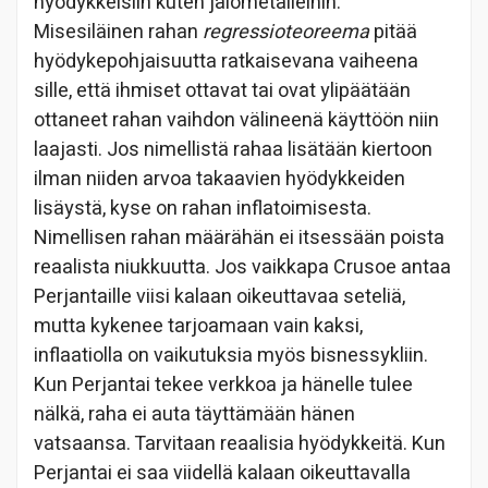
hyödykkeisiin kuten jalometalleihin.
Misesiläinen rahan
regressioteoreema
pitää
hyödykepohjaisuutta ratkaisevana vaiheena
sille, että ihmiset ottavat tai ovat ylipäätään
ottaneet rahan vaihdon välineenä käyttöön niin
laajasti. Jos nimellistä rahaa lisätään kiertoon
ilman niiden arvoa takaavien hyödykkeiden
lisäystä, kyse on rahan inflatoimisesta.
Nimellisen rahan määrähän ei itsessään poista
reaalista niukkuutta. Jos vaikkapa Crusoe antaa
Perjantaille viisi kalaan oikeuttavaa seteliä,
mutta kykenee tarjoamaan vain kaksi,
inflaatiolla on vaikutuksia myös bisnessykliin.
Kun Perjantai tekee verkkoa ja hänelle tulee
nälkä, raha ei auta täyttämään hänen
vatsaansa. Tarvitaan reaalisia hyödykkeitä. Kun
Perjantai ei saa viidellä kalaan oikeuttavalla