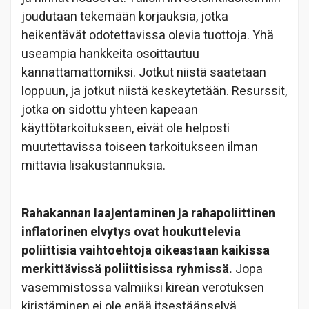
joudutaan tekemään korjauksia, jotka
heikentävät odotettavissa olevia tuottoja. Yhä
useampia hankkeita osoittautuu
kannattamattomiksi. Jotkut niistä saatetaan
loppuun, ja jotkut niistä keskeytetään. Resurssit,
jotka on sidottu yhteen kapeaan
käyttötarkoitukseen, eivät ole helposti
muutettavissa toiseen tarkoitukseen ilman
mittavia lisäkustannuksia.
Rahakannan laajentaminen ja rahapoliittinen
inflatorinen elvytys ovat houkuttelevia
poliittisia vaihtoehtoja oikeastaan kaikissa
merkittävissä poliittisissa ryhmissä.
Jopa
vasemmistossa valmiiksi kireän verotuksen
kiristäminen ei ole enää itsestäänselvä