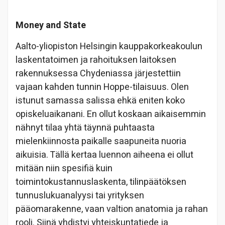
Money and State
Aalto-yliopiston Helsingin kauppakorkeakoulun
laskentatoimen ja rahoituksen laitoksen
rakennuksessa Chydeniassa järjestettiin
vajaan kahden tunnin Hoppe-tilaisuus. Olen
istunut samassa salissa ehkä eniten koko
opiskeluaikanani. En ollut koskaan aikaisemmin
nähnyt tilaa yhtä täynnä puhtaasta
mielenkiinnosta paikalle saapuneita nuoria
aikuisia. Tällä kertaa luennon aiheena ei ollut
mitään niin spesifiä kuin
toimintokustannuslaskenta, tilinpäätöksen
tunnuslukuanalyysi tai yrityksen
pääomarakenne, vaan valtion anatomia ja rahan
rooli. Siinä yhdistyi yhteiskuntatiede ja