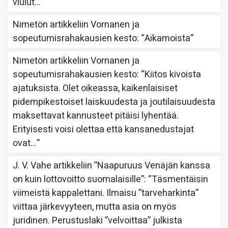
viulut…
”
Nimetön
artikkeliin
Vornanen ja
sopeutumisrahakausien kesto
: “
Aikamoista
”
Nimetön
artikkeliin
Vornanen ja
sopeutumisrahakausien kesto
: “
Kiitos kivoista
ajatuksista. Olet oikeassa, kaikenlaisiset
pidempikestoiset laiskuudesta ja joutilaisuudesta
maksettavat kannusteet pitäisi lyhentää.
Erityisesti voisi olettaa että kansanedustajat
ovat…
”
J. V. Vahe
artikkeliin
”Naapuruus Venäjän kanssa
on kuin lottovoitto suomalaisille”
: “
Täsmentäisin
viimeistä kappalettani. Ilmaisu ”tarveharkinta”
viittaa järkevyyteen, mutta asia on myös
juridinen. Perustuslaki ”velvoittaa” julkista