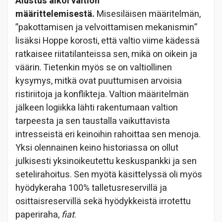
Alustus alkoi valtion
määrittelemisestä.
Misesiläisen määritelmän,
”pakottamisen ja velvoittamisen mekanismin”
lisäksi Hoppe korosti, että valtio viime kädessä
ratkaisee riitatilanteissa sen, mikä on oikein ja
väärin. Tietenkin myös se on valtiollinen
kysymys, mitkä ovat puuttumisen arvoisia
ristiriitoja ja konflikteja. Valtion määritelmän
jälkeen logiikka lähti rakentumaan valtion
tarpeesta ja sen taustalla vaikuttavista
intresseistä eri keinoihin rahoittaa sen menoja.
Yksi olennainen keino historiassa on ollut
julkisesti yksinoikeutettu keskuspankki ja sen
setelirahoitus. Sen myötä käsittelyssä oli myös
hyödykeraha 100% talletusreservillä ja
osittaisreservillä sekä hyödykkeistä irrotettu
paperiraha,
fiat
.