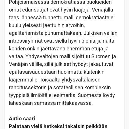
Pohjoismaisessa demokratiassa puolueiden
omat edunsaajat ovat hyvin laajoja. Venäjällä
taas lännessä tunnettu malli demokratiasta ei
kuulu yleisesti jaettuihin arvoihin,
egalitarismista puhumattakaan. Julkisen vallan
intressiryhmät ovat siellä hyvin pieniä, ja näitä
kohden onkin jaettavana enemmän etuja ja
valtaa. Yhdysvaltojen malli sijoittuu Suomen ja
Venäjän välille, sillä julkiset hyödyt jakautuvat
epätasaisuudestaan huolimatta kuitenkin
laajemmalle. Toisaalta yhdysvaltalaisen
rahoitussektorin ja sotateollisen kompleksin
tyyppisiä ilmiöitä ei esimerksi Suomesta löydy
läheskään samassa mittakaavassa.
Autio saari
Palataan vielä hetkeksi takaisin pelkkään