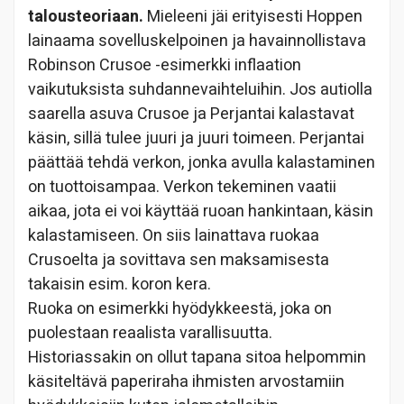
talousteoriaan.
Mieleeni jäi erityisesti Hoppen
lainaama sovelluskelpoinen ja havainnollistava
Robinson Crusoe -esimerkki inflaation
vaikutuksista suhdannevaihteluihin. Jos autiolla
saarella asuva Crusoe ja Perjantai kalastavat
käsin, sillä tulee juuri ja juuri toimeen. Perjantai
päättää tehdä verkon, jonka avulla kalastaminen
on tuottoisampaa. Verkon tekeminen vaatii
aikaa, jota ei voi käyttää ruoan hankintaan, käsin
kalastamiseen. On siis lainattava ruokaa
Crusoelta ja sovittava sen maksamisesta
takaisin esim. koron kera.
Ruoka on esimerkki hyödykkeestä, joka on
puolestaan reaalista varallisuutta.
Historiassakin on ollut tapana sitoa helpommin
käsiteltävä paperiraha ihmisten arvostamiin