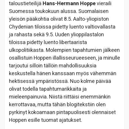
taloustieteilijä
Hans-Hermann Hoppe
vieraili
Suomessa toukokuun alussa. Suomalaisen
yleisön pääkohtia olivat 8.5. Aalto-yliopiston
Chydenian tiloissa pidetty luento valtiovallasta
ja rahasta sekä 9.5. Uuden ylioppilastalon
tiloissa pidetty luento libertaarista
ulkopolitiikasta. Molempien tapahtumien jälkeen
osallistuin Hoppen illallisseurueeseen, ja minulle
tarjoutui silloin tällöin mahdollisuuksia
keskustella hänen kanssaan myös vähemmän
hektisessä ympäristössä. Nuo kolme päivää
olivat todella tapahtumarikkaita ja
mieleenpainuvia. Niistä riittäisi enemmänkin
kerrottavaa, mutta tähän blogitekstiin olen
pyrkinyt kokoamaan pintapuolisesti olennaiset
Hoppen esille tuomat ajatukset.