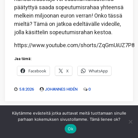
päätyttyä saada sopeutumisrahaa yhteensä
melkein miljoonan euron verran! Onko tässä
mieltä? Tämä on jatkoa edeltävälle videolle,
jolla käsittelin sopeutumisrahan kestoa.
https://www.youtube.com/shorts/ZqGmUiUZ7P8
Jaa tämä:
Facebook
X
WhatsApp
5.8.2026
JOHANNES HIDÉN
0
Käytämme evästeitä jotka auttavat meitä tuottamaan sinulle
parhaan kokemuksen sivustollamme. Tämä lienee ok?
Ok