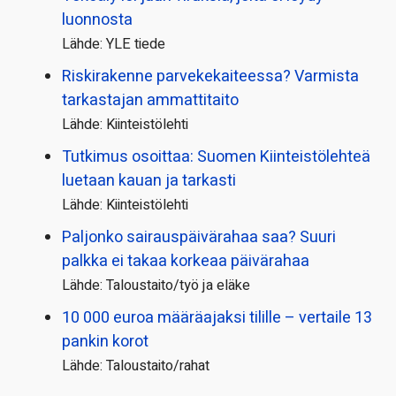
luonnosta
Lähde: YLE tiede
Riskirakenne parvekekaiteessa? Varmista
tarkastajan ammattitaito
Lähde: Kiinteistölehti
Tutkimus osoittaa: Suomen Kiinteistölehteä
luetaan kauan ja tarkasti
Lähde: Kiinteistölehti
Paljonko sairauspäivä­rahaa saa? Suuri
palkka ei takaa korkeaa päivärahaa
Lähde: Taloustaito/työ ja eläke
10 000 euroa määräajaksi tilille – vertaile 13
pankin korot
Lähde: Taloustaito/rahat