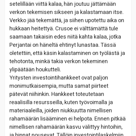
setelillään viittä kalaa, hän joutuu jättämään
verkon tekemisen sikseen ja kalastamaan itse.
Verkko jää tekemättä, ja siihen upotettu aika on
hukkaan heitettyä. Crusoe ei välttämättä tule
saamaan takaisin edes niitä kahta kalaa, jotka
Perjantai on häneltä ehtinyt lunastaa. Tässä
oletettiin, että käsin kalastaminen on työlästä ja
tehotonta, minkä takia verkon tekeminen
ylipäätään houkutteli.
Yritysten investointihankkeet ovat paljon
monimutkaisempia, mutta samat piirteet
pätevät niihinkin. Hankkeet toteutetaan
reaalisilla resursseilla, kuten työvoimalla ja
materiaaleilla, joiden niukkuutta nimellisen
rahamäärän lisääminen ei helpota. Ennen pitkää
nimellisen rahamäärän kasvu välittyy hintoihin,
ja hinnat nousevat. Tällöin investointilaskelmiin