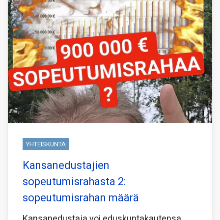
YHTEISKUNTA
Kansanedustajien
sopeutumisrahasta 2:
sopeutumisrahan määrä
Kansanedustaja voi eduskuntakautensa