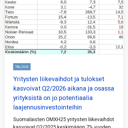
TALOUS
Yritysten liikevaihdot ja tulokset
kasvoivat Q2/2026 aikana ja osassa
yrityksistä on jo potentiaalia
laajennusinvestointeihin
Suomalaisten OMXH25 yritysten liikevaihdot
kasvoivat Q2/2025 keskimäärin 7% vuoden