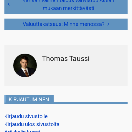
Kansainvälinen talous vahvistuu Aktian
selaus
mukaan merkittävästi
Valuuttakatsaus: Minne menossa?
Thomas Taussi
KIRJAUTUMINEN
Kirjaudu sivustolle
Kirjaudu ulos sivustolta