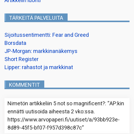
Artikkelin luonti
TÄRKEITÄ PALVELUITA
Sijoitussentimentti: Fear and Greed
Borsdata
JP-Morgan: markkinanäkemys
Short Register
Lipper: rahastot ja markkinat
KOMMENTIT
Nimetön
artikkeliin
5 not so magnificent?
: “
AP:kin
ennätti uutisoida aiheesta 2 vko:ssa.
https://www.arvopaperi.fi/uutiset/a/93bb923e-
8d89-45f5-bf07-f957d398c87c
”