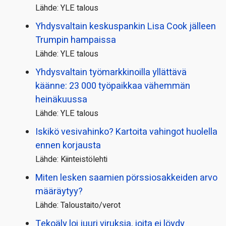
Lähde: YLE talous
Yhdysvaltain keskuspankin Lisa Cook jälleen
Trumpin hampaissa
Lähde: YLE talous
Yhdysvaltain työmarkkinoilla yllättävä
käänne: 23 000 työpaikkaa vähemmän
heinäkuussa
Lähde: YLE talous
Iskikö vesivahinko? Kartoita vahingot huolella
ennen korjausta
Lähde: Kiinteistölehti
Miten lesken saamien pörssi­osakkeiden arvo
määräytyy?
Lähde: Taloustaito/verot
Tekoäly loi juuri viruksia, joita ei löydy