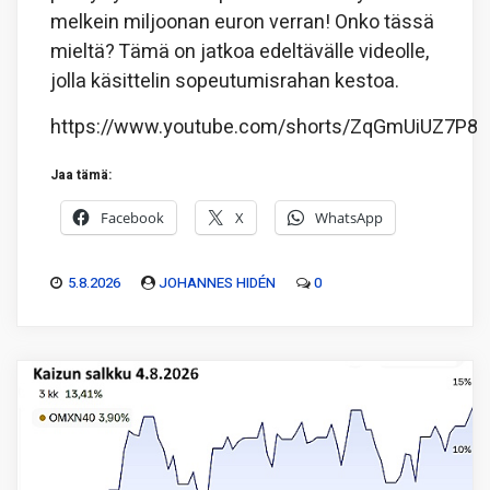
melkein miljoonan euron verran! Onko tässä
mieltä? Tämä on jatkoa edeltävälle videolle,
jolla käsittelin sopeutumisrahan kestoa.
https://www.youtube.com/shorts/ZqGmUiUZ7P8
Jaa tämä:
Facebook
X
WhatsApp
5.8.2026
JOHANNES HIDÉN
0