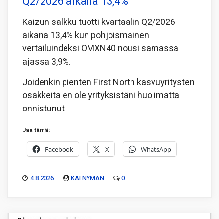
Q2/2026 aikana 13,4%
Kaizun salkku tuotti kvartaalin Q2/2026
aikana 13,4% kun pohjoismainen
vertailuindeksi OMXN40 nousi samassa
ajassa 3,9%.
Joidenkin pienten First North kasvuyritysten
osakkeita en ole yrityksistäni huolimatta
onnistunut
Jaa tämä:
Facebook
X
WhatsApp
4.8.2026
KAI NYMAN
0