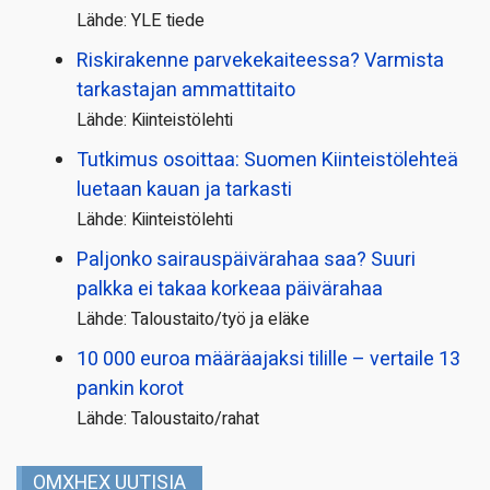
Lähde: YLE tiede
Riskirakenne parvekekaiteessa? Varmista
tarkastajan ammattitaito
Lähde: Kiinteistölehti
Tutkimus osoittaa: Suomen Kiinteistölehteä
luetaan kauan ja tarkasti
Lähde: Kiinteistölehti
Paljonko sairauspäivä­rahaa saa? Suuri
palkka ei takaa korkeaa päivärahaa
Lähde: Taloustaito/työ ja eläke
10 000 euroa määräajaksi tilille – vertaile 13
pankin korot
Lähde: Taloustaito/rahat
OMXHEX UUTISIA