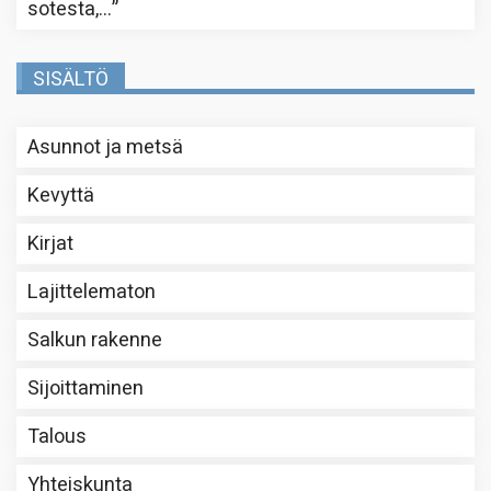
sotesta,…
”
SISÄLTÖ
Asunnot ja metsä
Kevyttä
Kirjat
Lajittelematon
Salkun rakenne
Sijoittaminen
Talous
Yhteiskunta