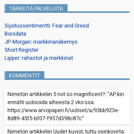
TÄRKEITÄ PALVELUITA
Sijoitussentimentti: Fear and Greed
Borsdata
JP-Morgan: markkinanäkemys
Short Register
Lipper: rahastot ja markkinat
KOMMENTIT
Nimetön
artikkeliin
5 not so magnificent?
: “
AP:kin
ennätti uutisoida aiheesta 2 vko:ssa.
https://www.arvopaperi.fi/uutiset/a/93bb923e-
8d89-45f5-bf07-f957d398c87c
”
Nimetön
artikkeliin
Uudet kuviot, tuttu osinkovirta
: