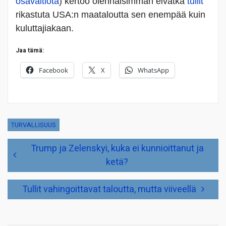
osavaltiota
) kertoo olennaisimman eivätkä
tullit
rikastuta USA:n maataloutta sen enempää kuin
kuluttajiakaan.
Jaa tämä:
Facebook
X
WhatsApp
TURVALLISUUS
Artikkelien
Trump ja Zelenskyi, kuka ei kunnioittanut ja
selaus
ketä?
Tullit vahingoittavat taloutta, mutta viiveellä