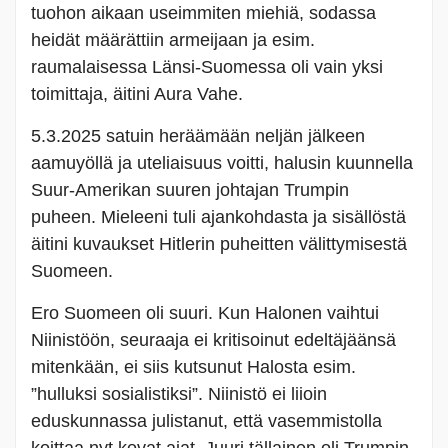
tuohon aikaan useimmiten miehiä, sodassa
heidät määrättiin armeijaan ja esim.
raumalaisessa Länsi-Suomessa oli vain yksi
toimittaja, äitini Aura Vahe.
5.3.2025 satuin heräämään neljän jälkeen
aamuyöllä ja uteliaisuus voitti, halusin kuunnella
Suur-Amerikan suuren johtajan Trumpin
puheen. Mieleeni tuli ajankohdasta ja sisällöstä
äitini kuvaukset Hitlerin puheitten välittymisestä
Suomeen.
Ero Suomeen oli suuri. Kun Halonen vaihtui
Niinistöön, seuraaja ei kritisoinut edeltäjäänsä
mitenkään, ei siis kutsunut Halosta esim.
”hulluksi sosialistiksi”. Niinistö ei liioin
eduskunnassa julistanut, että vasemmistolla
koittaa nyt kovat ajat. Juuri tällainen oli Trumpin