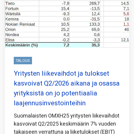
TALOUS
Yritysten liikevaihdot ja tulokset
kasvoivat Q2/2026 aikana ja osassa
yrityksistä on jo potentiaalia
laajennusinvestointeihin
Suomalaisten OMXH25 yritysten liikevaihdot
kasvoivat Q2/2025 keskimäärin 7% vuoden
takaiseen verrattuna ja liiketulokset (EBIT)