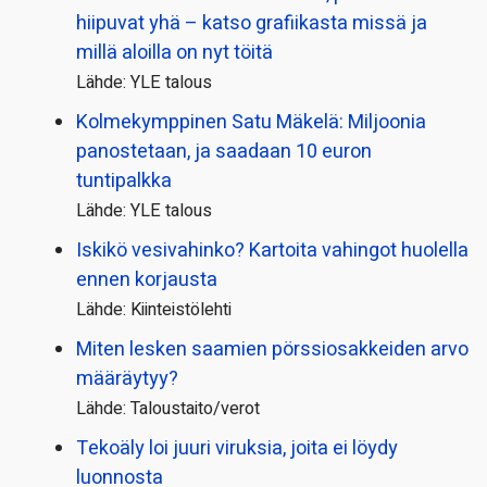
hiipuvat yhä – katso grafiikasta missä ja
millä aloilla on nyt töitä
Lähde: YLE talous
Kolmekymppinen Satu Mäkelä: Miljoonia
panostetaan, ja saadaan 10 euron
tuntipalkka
Lähde: YLE talous
Iskikö vesivahinko? Kartoita vahingot huolella
ennen korjausta
Lähde: Kiinteistölehti
Miten lesken saamien pörssi­osakkeiden arvo
määräytyy?
Lähde: Taloustaito/verot
Tekoäly loi juuri viruksia, joita ei löydy
luonnosta