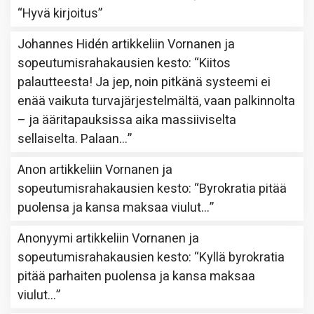
“
Hyvä kirjoitus
”
Johannes Hidén
artikkeliin
Vornanen ja
sopeutumisrahakausien kesto
: “
Kiitos
palautteesta! Ja jep, noin pitkänä systeemi ei
enää vaikuta turvajärjestelmältä, vaan palkinnolta
– ja ääritapauksissa aika massiiviselta
sellaiselta. Palaan…
”
Anon
artikkeliin
Vornanen ja
sopeutumisrahakausien kesto
: “
Byrokratia pitää
puolensa ja kansa maksaa viulut…
”
Anonyymi
artikkeliin
Vornanen ja
sopeutumisrahakausien kesto
: “
Kyllä byrokratia
pitää parhaiten puolensa ja kansa maksaa
viulut…
”