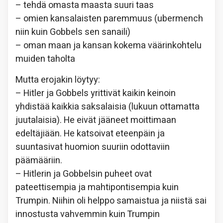
– tehdä omasta maasta suuri taas
– omien kansalaisten paremmuus (ubermench
niin kuin Gobbels sen sanaili)
– oman maan ja kansan kokema väärinkohtelu
muiden taholta
Mutta erojakin löytyy:
– Hitler ja Gobbels yrittivät kaikin keinoin
yhdistää kaikkia saksalaisia (lukuun ottamatta
juutalaisia). He eivät jääneet moittimaan
edeltäjiään. He katsoivat eteenpäin ja
suuntasivat huomion suuriin odottaviin
päämääriin.
– Hitlerin ja Gobbelsin puheet ovat
pateettisempia ja mahtipontisempia kuin
Trumpin. Niihin oli helppo samaistua ja niistä sai
innostusta vahvemmin kuin Trumpin