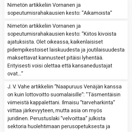
Nimetön
artikkeliin
Vornanen ja
sopeutumisrahakausien kesto
: “
Aikamoista
”
Nimetön
artikkeliin
Vornanen ja
sopeutumisrahakausien kesto
: “
Kiitos kivoista
ajatuksista. Olet oikeassa, kaikenlaisiset
pidempikestoiset laiskuudesta ja joutilaisuudesta
maksettavat kannusteet pitäisi lyhentää.
Erityisesti voisi olettaa että kansanedustajat
ovat…
”
J. V. Vahe
artikkeliin
”Naapuruus Venäjän kanssa
on kuin lottovoitto suomalaisille”
: “
Täsmentäisin
viimeistä kappalettani. Ilmaisu ”tarveharkinta”
viittaa järkevyyteen, mutta asia on myös
juridinen. Perustuslaki ”velvoittaa” julkista
sektoria huolehtimaan perusopetuksesta ja