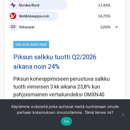
SALKUN RAKENNE
Piksun salkku tuotti Q2/2026
aikana noin 24%
Piksun koneoppimiseen perustuva salkku
tuotti viimeisen 3 kk aikana 23,8% kun
pohjoismainen vertailuindeksi OMXN40
tuotti samaan aikaan 2,6%.
Käytämme evästeitä jotka auttavat meitä tuottamaan sinulle
parhaan kokemuksen sivustollamme. Tämä lienee ok?
Koneoppiminen laskee viimeisen 5 vuoden
perusteella minkälainen yhdistelmä
Ok