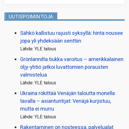
UUTISPOIMINTOJA
Sähkö kallistuu rajusti syksyllä: hinta nousee
jopa yli yhdeksään senttiin
Lähde: YLE talous
Grönlannilta tiukka varoitus – amerikkalainen
öljy-yhtiö jatkoi luvattomien porausten
valmistelua
Lähde: YLE talous
Ukraina rökittää Venäjän taloutta monella
tavalla – asiantuntijat: Venäjä kurjistuu,
mutta ei murru
Lähde: YLE talous
Rakentaminen on nosteessa, palvelualat