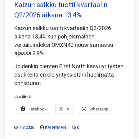
Kaizun salkku tuotti kvartaalin
Q2/2026 aikana 13,4%
Kaizun salkku tuotti kvartaalin Q2/2026
aikana 13,4% kun pohjoismainen
vertailuindeksi OMXN40 nousi samassa
ajassa 3,9%.
Joidenkin pienten First North kasvuyritysten
osakkeita en ole yrityksistäni huolimatta
onnistunut
Jaa tämä:
Facebook
X
WhatsApp
4.8.2026
KAI NYMAN
0