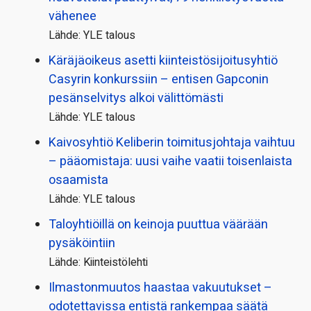
vähenee
Lähde: YLE talous
Käräjäoikeus asetti kiinteistö­sijoitusyhtiö
Casyrin konkurssiin – entisen Gapconin
pesänselvitys alkoi välittömästi
Lähde: YLE talous
Kaivosyhtiö Keliberin toimitusjohtaja vaihtuu
– pääomistaja: uusi vaihe vaatii toisenlaista
osaamista
Lähde: YLE talous
Taloyhtiöillä on keinoja puuttua väärään
pysäköintiin
Lähde: Kiinteistölehti
Ilmastonmuutos haastaa vakuutukset –
odotettavissa entistä rankempaa säätä