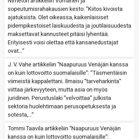
Nimetön
artikkeliin
Vornanen ja
sopeutumisrahakausien kesto
: “
Kiitos kivoista
ajatuksista. Olet oikeassa, kaikenlaisiset
pidempikestoiset laiskuudesta ja joutilaisuudesta
maksettavat kannusteet pitäisi lyhentää.
Erityisesti voisi olettaa että kansanedustajat
ovat…
”
J. V. Vahe
artikkeliin
”Naapuruus Venäjän kanssa
on kuin lottovoitto suomalaisille”
: “
Täsmentäisin
viimeistä kappalettani. Ilmaisu ”tarveharkinta”
viittaa järkevyyteen, mutta asia on myös
juridinen. Perustuslaki ”velvoittaa” julkista
sektoria huolehtimaan perusopetuksesta ja
sotesta,…
”
Tommi Taavila
artikkeliin
”Naapuruus Venäjän
kanssa on kuin lottovoitto suomalaisille”
: