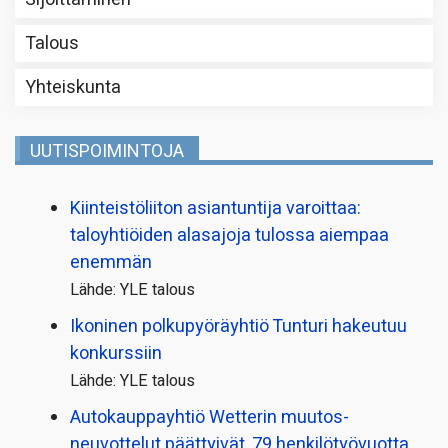
Talous
Yhteiskunta
UUTISPOIMINTOJA
Kiinteistö­liiton asiantuntija varoittaa:
taloyhtiöiden alasajoja tulossa aiempaa
enemmän
Lähde: YLE talous
Ikoninen polkupyörä­yhtiö Tunturi hakeutuu
konkurssiin
Lähde: YLE talous
Autokauppayhtiö Wetterin muutos­
neuvottelut päättyivät, 79 henkilö­työvuotta