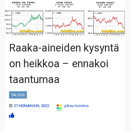
Raaka-aineiden kysyntä
on heikkoa – ennakoi
taantumaa
TALOUS
27 HEINÄKUUN, 2022
piksu-toimitus