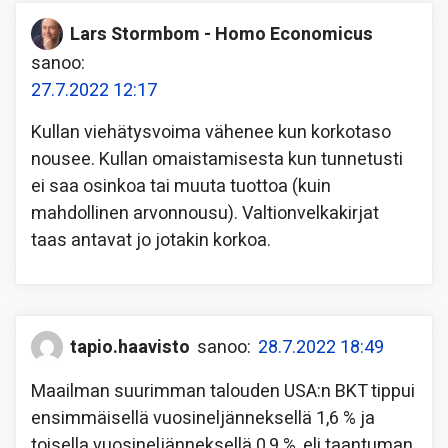
Lars Stormbom - Homo Economicus
sanoo:
27.7.2022 12:17
Kullan viehätysvoima vähenee kun korkotaso
nousee. Kullan omaistamisesta kun tunnetusti
ei saa osinkoa tai muuta tuottoa (kuin
mahdollinen arvonnousu). Valtionvelkakirjat
taas antavat jo jotakin korkoa.
tapio.haavisto
sanoo:
28.7.2022 18:49
Maailman suurimman talouden USA:n BKT tippui
ensimmäisellä vuosineljänneksellä 1,6 % ja
toisella vuosineljänneksellä 0,9 %, eli taantuman