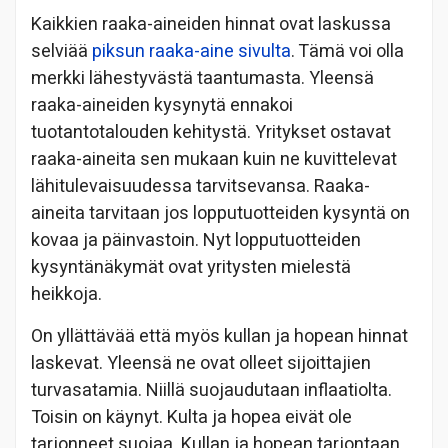
Kaikkien raaka-aineiden hinnat ovat laskussa
selviää
piksun raaka-aine sivulta
. Tämä voi olla
merkki lähestyvästä taantumasta. Yleensä
raaka-aineiden kysynytä ennakoi
tuotantotalouden kehitystä. Yritykset ostavat
raaka-aineita sen mukaan kuin ne kuvittelevat
lähitulevaisuudessa tarvitsevansa. Raaka-
aineita tarvitaan jos lopputuotteiden kysyntä on
kovaa ja päinvastoin. Nyt lopputuotteiden
kysyntänäkymät ovat yritysten mielestä
heikkoja.
On yllättävää että myös kullan ja hopean hinnat
laskevat. Yleensä ne ovat olleet sijoittajien
turvasatamia. Niillä suojaudutaan inflaatiolta.
Toisin on käynyt. Kulta ja hopea eivät ole
tarjonneet suojaa. Kullan ja hopean tarjontaan