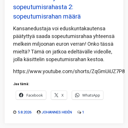
sopeutumisrahasta 2:
sopeutumisrahan määrä
Kansanedustaja voi eduskuntakautensa
päätyttyä saada sopeutumisrahaa yhteensä
melkein miljoonan euron verran! Onko tässä
mieltä? Tämä on jatkoa edeltävälle videolle,
jolla käsittelin sopeutumisrahan kestoa.
https://www.youtube.com/shorts/ZqGmUiUZ7P8
Jaa tämä:
Facebook
X
WhatsApp
5.8.2026
JOHANNES HIDÉN
1