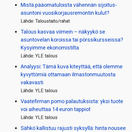
Mistä pääoma­tuloista vähennän sijoitus­
asuntoni vuosikorjaus­remontin kulut?
Lähde: Taloustaito/rahat
Talous kasvaa viimein – näkyykö se
asuntovelan koroissa tai pörssi­kursseissa?
Kysyimme ekonomistilta
Lähde: YLE talous
Analyysi: Tämä kuva kiteyttää, että olemme
kyvyttömiä ottamaan ilmaston­muutosta
vakavasti
Lähde: YLE talous
Vaatefirman pomo palautuksista: yksi tuote
voi aiheuttaa 14 euron tappiot
Lähde: YLE talous
Sähkö kallistuu rajusti syksyllä: hinta nousee