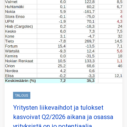
TALOUS
Yritysten liikevaihdot ja tulokset
kasvoivat Q2/2026 aikana ja osassa
yrityksistä on jo potentiaalia