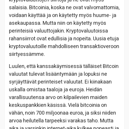
salaisia. Bitcoinia, koska ne ovat valvomattomia,
voidaan käyttää ja on käytetty myös huume- ja
asekaupassa. Mutta niin on käytetty myös
perinteisiä valuuttojakin. Kryptovaluutoissa
rahansiirrot ovat edullisia ja nopeita. Uusia etuja
kryptovaluutoille mahdolliseen transaktioveroon
siirtyessämme.
Luulen, että kanssakäymisessä tälläiset Bitcoin
valuutat tulevat lisääntymään ja lopuksi ne
syrjäyttävät perinteiset valuutat. Ei kiinakaan
uskalla omistaa taaloja ja euroja. Heidän
varallisuutensa arvo on kilpailevien maiden
keskuspankkien käsissä. Vielä bitcoinia on
vähän, noin 700 miljoonaa euroa, ja siksi niiden
arvoa heilutella tarpeeksi varakas taho. Mutta
aika ja varsinkin internet-aika kulkee nopeasti ja