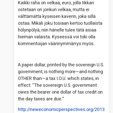
Kaikki raha on velkaa, euro, jolla tikkari
ostetaan on jonkun velkaa, mutta ei
välttämättä kyseisen kaverin, joka sillä
ostaa. Mikäli joku tosiaan kertoo tuollaista
hölynpölyä, niin hänelle tulee tätä asiaa
hieman valaista. Kyseessä voi toki olla
kommentoijan väärinymmärrys myös.
A paper dollar, printed by the sovereign U.S.
government, is nothing more—and nothing
OTHER than—a tax I.O.U. which states, in
effect: “The sovereign U.S. government
owes the bearer one dollar of tax credit on
the day taxes are due.”
http://neweconomicperspectives.org/2013