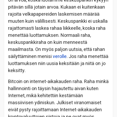
on arvoa, koska luotamme keskuspankin kykyyn
pitävän sillä jotain arvoa. Kukaan ei kuitenkaan
rajoita velkapapereiden laskemisen määrää
muuten kuin välillisesti. Keskuspankki ei uskalla
rajattomasti laskea rahaa liikkeelle, koska raha
menettää luottamuksen. Normaali raha,
keskuspankkiraha on kuin menneestä
maailmasta. On myös paljon uutsia, että rahan
säilyttäminen menisi
verolle
. Jos raha menettää
luottamuksen niin uusia keksitään ja niitä on jo
keksitty.
Bitcoin on internet-aikakauden raha. Raha minkä
hallinnointi on täysin hajautettu aivan kuten
Internet, mikä kehitettiin kestämään
massiivisen ydiniskun. Julkiset viranomaiset
eivät pysty rajoittamaan Internet-aikakauden
kryptovaluuttojen siirtoja ja ne ovat myös