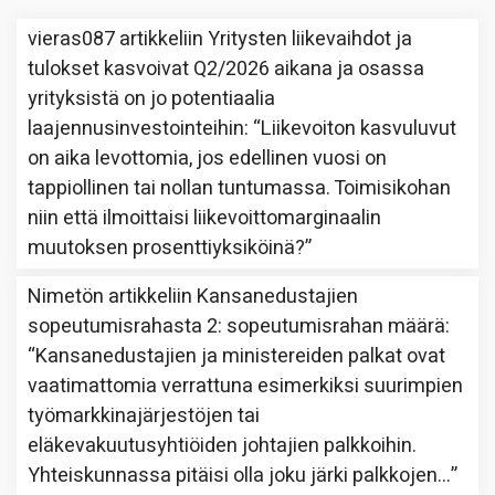
vieras087
artikkeliin
Yritysten liikevaihdot ja
tulokset kasvoivat Q2/2026 aikana ja osassa
yrityksistä on jo potentiaalia
laajennusinvestointeihin
: “
Liikevoiton kasvuluvut
on aika levottomia, jos edellinen vuosi on
tappiollinen tai nollan tuntumassa. Toimisikohan
niin että ilmoittaisi liikevoittomarginaalin
muutoksen prosenttiyksiköinä?
”
Nimetön
artikkeliin
Kansanedustajien
sopeutumisrahasta 2: sopeutumisrahan määrä
:
“
Kansanedustajien ja ministereiden palkat ovat
vaatimattomia verrattuna esimerkiksi suurimpien
työmarkkinajärjestöjen tai
eläkevakuutusyhtiöiden johtajien palkkoihin.
Yhteiskunnassa pitäisi olla joku järki palkkojen…
”