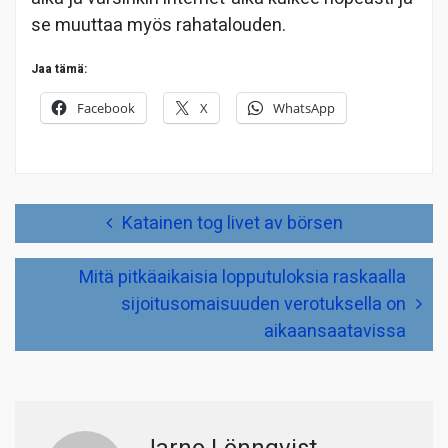
se muuttaa myös rahatalouden.
Jaa tämä:
Facebook
X
WhatsApp
Artikkelien
Katainen tog livet av börsen
selaus
Mitä pitkäaikaisia lopputuloksia raskaalla
sijoitusomaisuuden verotuksella on
aikaansaatavissa