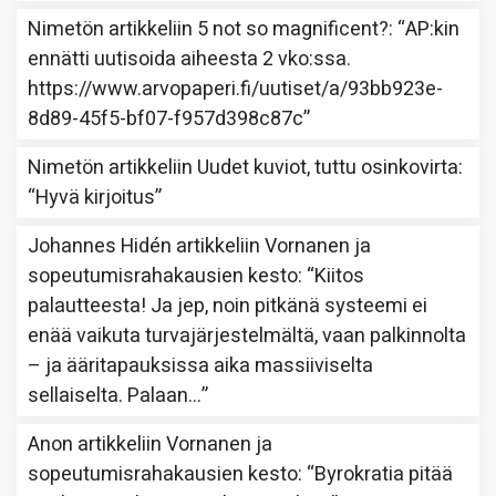
Nimetön
artikkeliin
5 not so magnificent?
: “
AP:kin
ennätti uutisoida aiheesta 2 vko:ssa.
https://www.arvopaperi.fi/uutiset/a/93bb923e-
8d89-45f5-bf07-f957d398c87c
”
Nimetön
artikkeliin
Uudet kuviot, tuttu osinkovirta
:
“
Hyvä kirjoitus
”
Johannes Hidén
artikkeliin
Vornanen ja
sopeutumisrahakausien kesto
: “
Kiitos
palautteesta! Ja jep, noin pitkänä systeemi ei
enää vaikuta turvajärjestelmältä, vaan palkinnolta
– ja ääritapauksissa aika massiiviselta
sellaiselta. Palaan…
”
Anon
artikkeliin
Vornanen ja
sopeutumisrahakausien kesto
: “
Byrokratia pitää