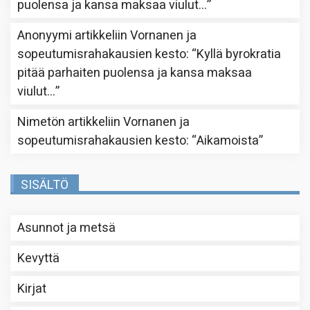
puolensa ja kansa maksaa viulut…
”
Anonyymi
artikkeliin
Vornanen ja
sopeutumisrahakausien kesto
: “
Kyllä byrokratia
pitää parhaiten puolensa ja kansa maksaa
viulut…
”
Nimetön
artikkeliin
Vornanen ja
sopeutumisrahakausien kesto
: “
Aikamoista
”
SISÄLTÖ
Asunnot ja metsä
Kevyttä
Kirjat