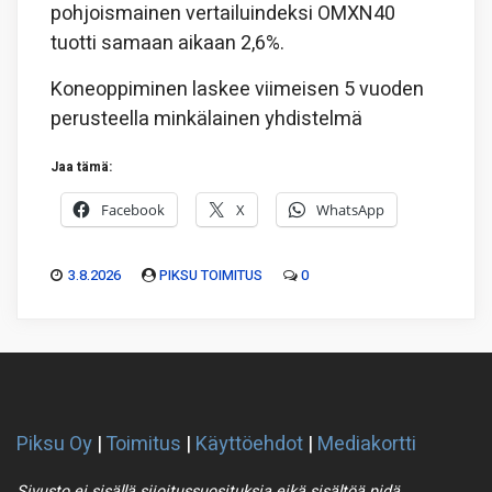
pohjoismainen vertailuindeksi OMXN40
tuotti samaan aikaan 2,6%.
Koneoppiminen laskee viimeisen 5 vuoden
perusteella minkälainen yhdistelmä
Jaa tämä:
Facebook
X
WhatsApp
3.8.2026
PIKSU TOIMITUS
0
Piksu Oy
|
Toimitus
|
Käyttöehdot
|
Mediakortti
Sivusto ei sisällä sijoitussuosituksia eikä sisältöä pidä