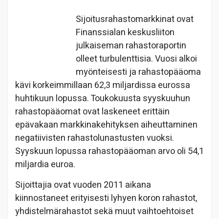
Sijoitusrahastomarkkinat ovat
Finanssialan keskusliiton
julkaiseman rahastoraportin
olleet turbulenttisia. Vuosi alkoi
myönteisesti ja rahastopääoma
kävi korkeimmillaan 62,3 miljardissa eurossa
huhtikuun lopussa. Toukokuusta syyskuuhun
rahastopääomat ovat laskeneet erittäin
epävakaan markkinakehityksen aiheuttaminen
negatiivisten rahastolunastusten vuoksi.
Syyskuun lopussa rahastopääoman arvo oli 54,1
miljardia euroa.
Sijoittajia ovat vuoden 2011 aikana
kiinnostaneet erityisesti lyhyen koron rahastot,
yhdistelmärahastot sekä muut vaihtoehtoiset