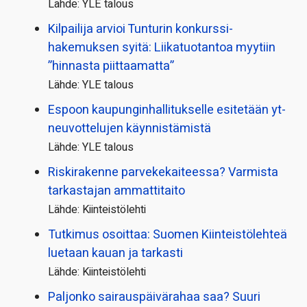
Lähde: YLE talous
Kilpailija arvioi Tunturin konkurssi­
hakemuksen syitä: Liikatuotantoa myytiin
”hinnasta piittaamatta”
Lähde: YLE talous
Espoon kaupungin­hallitukselle esitetään yt-
neuvottelujen käynnistämistä
Lähde: YLE talous
Riskirakenne parvekekaiteessa? Varmista
tarkastajan ammattitaito
Lähde: Kiinteistölehti
Tutkimus osoittaa: Suomen Kiinteistölehteä
luetaan kauan ja tarkasti
Lähde: Kiinteistölehti
Paljonko sairauspäivä­rahaa saa? Suuri