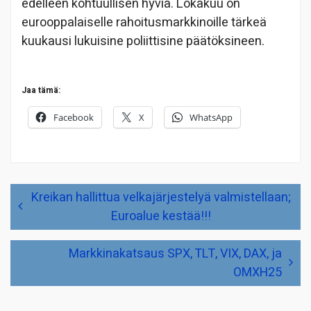
edelleen kohtuullisen hyviä. Lokakuu on
eurooppalaiselle rahoitusmarkkinoille tärkeä
kuukausi lukuisine poliittisine päätöksineen.
Jaa tämä:
Facebook
X
WhatsApp
Artikkelien
Kreikan hallittua velkajärjestelyä valmistellaan;
selaus
Euroalue kestää!!!
Markkinakatsaus SPX, TLT, VIX, DAX, ja
OMXH25