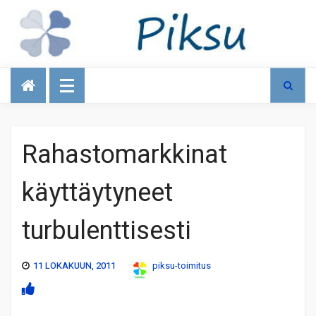
Talous
Rahastomarkkinat
käyttäytyneet
turbulenttisesti
11 LOKAKUUN, 2011
piksu-toimitus