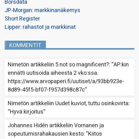
Borsdata
JP-Morgan: markkinanäkemys
Short Register
Lipper: rahastot ja markkinat
KOMMENTIT
Nimetön
artikkeliin
5 not so magnificent?
: “
AP:kin
ennätti uutisoida aiheesta 2 vko:ssa.
https://www.arvopaperi.fi/uutiset/a/93bb923e-
8d89-45f5-bf07-f957d398c87c
”
Nimetön
artikkeliin
Uudet kuviot, tuttu osinkovirta
:
“
Hyvä kirjoitus
”
Johannes Hidén
artikkeliin
Vornanen ja
sopeutumisrahakausien kesto
: “
Kiitos