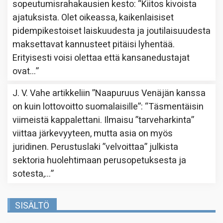
sopeutumisrahakausien kesto
: “
Kiitos kivoista
ajatuksista. Olet oikeassa, kaikenlaisiset
pidempikestoiset laiskuudesta ja joutilaisuudesta
maksettavat kannusteet pitäisi lyhentää.
Erityisesti voisi olettaa että kansanedustajat
ovat…
”
J. V. Vahe
artikkeliin
”Naapuruus Venäjän kanssa
on kuin lottovoitto suomalaisille”
: “
Täsmentäisin
viimeistä kappalettani. Ilmaisu ”tarveharkinta”
viittaa järkevyyteen, mutta asia on myös
juridinen. Perustuslaki ”velvoittaa” julkista
sektoria huolehtimaan perusopetuksesta ja
sotesta,…
”
SISÄLTÖ