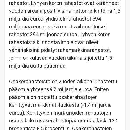
rahastot. Lyhyen koron rahastot ovat keränneet
vuoden aikana positiivisina nettomerkintöinä 1,5
miljardia euroa, yhdistelmärahastot 594
miljoonaa euroa sekä muut vaihtoehtoiset
rahastot 394 miljoonaa euroa. Lyhyen koron
rahastoista kiinnostavimpia ovat olleet
vähäriskisinä pidetyt rahamarkkinarahastot,
joihin on kuluvan vuoden aikana sijoitettu 1,5
miljardia uutta pääomaa.
Osakerahastoista on vuoden aikana lunastettu
pääomia yhteensä 2 miljardia euroa. Eniten
pääomia on nostettu osakerahastojen
kehittyvät markkinat -luokasta (-1,4 miljardia
euroa). Kehittyvien markkinoiden rahastojen
osuus koko osakerahastopääomasta laski 13,5
prosentista 8,5 prosenttiin. Osakerahastojen