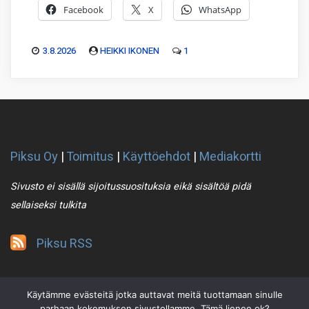
Facebook
X
WhatsApp
3.8.2026
HEIKKI IKONEN
1
Piksu Oy
|
Toimitus
|
Käyttöehdot
|
Mediakortti
Sivusto ei sisällä sijoitussuosituksia eikä sisältöä pidä
sellaiseksi tulkita
Piksu RSS
Käytämme evästeitä jotka auttavat meitä tuottamaan sinulle
parhaan kokemuksen sivustollamme. Tämä lienee ok?