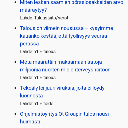
Miten lesken saamien pörssi­osakkeiden arvo
määräytyy?
Lähde: Taloustaito/verot
Talous on viimein nousussa – kysyimme
kauanko kestää, että työllisyys seuraa
perässä
Lähde: YLE talous
Meta määrättiin maksamaan satoja
miljoonia nuorten mielenterveyshoitoon
Lähde: YLE talous
Tekoäly loi juuri viruksia, joita ei löydy
luonnosta
Lähde: YLE tiede
Ohjelmistoyritys Qt Groupin tulos nousi
huimasti