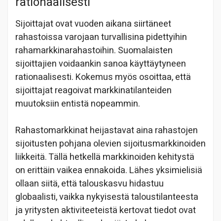
rationaalisesti
Sijoittajat ovat vuoden aikana siirtäneet
rahastoissa varojaan turvallisina pidettyihin
rahamarkkinarahastoihin. Suomalaisten
sijoittajien voidaankin sanoa käyttäytyneen
rationaalisesti. Kokemus myös osoittaa, että
sijoittajat reagoivat markkinatilanteiden
muutoksiin entistä nopeammin.
Rahastomarkkinat heijastavat aina rahastojen
sijoitusten pohjana olevien sijoitusmarkkinoiden
liikkeitä. Tällä hetkellä markkinoiden kehitystä
on erittäin vaikea ennakoida. Lähes yksimielisiä
ollaan siitä, että talouskasvu hidastuu
globaalisti, vaikka nykyisestä taloustilanteesta
ja yritysten aktiviteeteistä kertovat tiedot ovat