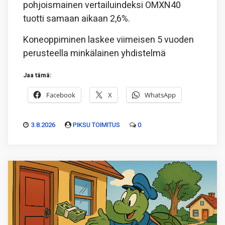
pohjoismainen vertailuindeksi OMXN40
tuotti samaan aikaan 2,6%.
Koneoppiminen laskee viimeisen 5 vuoden
perusteella minkälainen yhdistelmä
Jaa tämä:
Facebook
X
WhatsApp
3.8.2026
PIKSU TOIMITUS
0