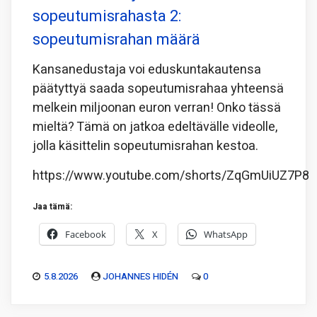
sopeutumisrahasta 2:
sopeutumisrahan määrä
Kansanedustaja voi eduskuntakautensa
päätyttyä saada sopeutumisrahaa yhteensä
melkein miljoonan euron verran! Onko tässä
mieltä? Tämä on jatkoa edeltävälle videolle,
jolla käsittelin sopeutumisrahan kestoa.
https://www.youtube.com/shorts/ZqGmUiUZ7P8
Jaa tämä:
Facebook
X
WhatsApp
5.8.2026
JOHANNES HIDÉN
0