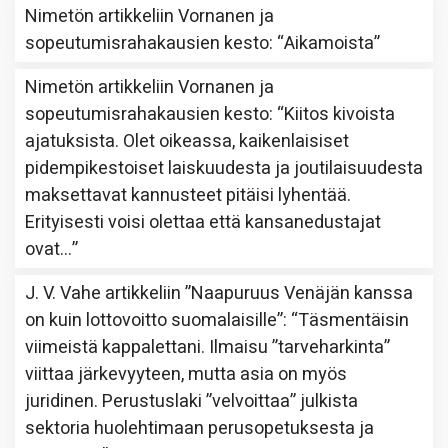
Nimetön
artikkeliin
Vornanen ja
sopeutumisrahakausien kesto
: “
Aikamoista
”
Nimetön
artikkeliin
Vornanen ja
sopeutumisrahakausien kesto
: “
Kiitos kivoista
ajatuksista. Olet oikeassa, kaikenlaisiset
pidempikestoiset laiskuudesta ja joutilaisuudesta
maksettavat kannusteet pitäisi lyhentää.
Erityisesti voisi olettaa että kansanedustajat
ovat…
”
J. V. Vahe
artikkeliin
”Naapuruus Venäjän kanssa
on kuin lottovoitto suomalaisille”
: “
Täsmentäisin
viimeistä kappalettani. Ilmaisu ”tarveharkinta”
viittaa järkevyyteen, mutta asia on myös
juridinen. Perustuslaki ”velvoittaa” julkista
sektoria huolehtimaan perusopetuksesta ja