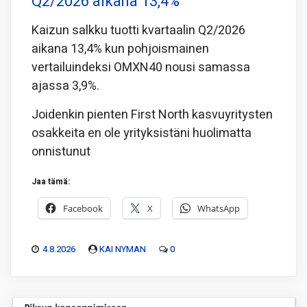
Q2/2026 aikana 13,4%
Kaizun salkku tuotti kvartaalin Q2/2026
aikana 13,4% kun pohjoismainen
vertailuindeksi OMXN40 nousi samassa
ajassa 3,9%.
Joidenkin pienten First North kasvuyritysten
osakkeita en ole yrityksistäni huolimatta
onnistunut
Jaa tämä:
Facebook
X
WhatsApp
4.8.2026
KAI NYMAN
0