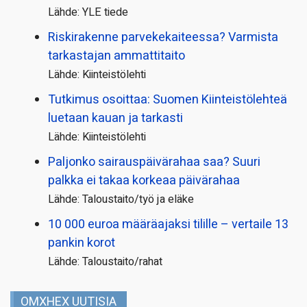
Lähde: YLE tiede
Riskirakenne parvekekaiteessa? Varmista
tarkastajan ammattitaito
Lähde: Kiinteistölehti
Tutkimus osoittaa: Suomen Kiinteistölehteä
luetaan kauan ja tarkasti
Lähde: Kiinteistölehti
Paljonko sairauspäivä­rahaa saa? Suuri
palkka ei takaa korkeaa päivärahaa
Lähde: Taloustaito/työ ja eläke
10 000 euroa määräajaksi tilille – vertaile 13
pankin korot
Lähde: Taloustaito/rahat
OMXHEX UUTISIA