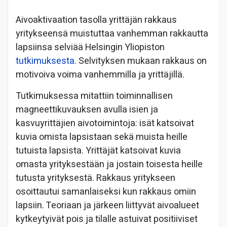
Aivoaktivaation tasolla yrittäjän rakkaus
yritykseensä muistuttaa vanhemman rakkautta
lapsiinsa selviää Helsingin Yliopiston
tutkimuksesta.
Selvityksen mukaan rakkaus on
motivoiva voima vanhemmilla ja yrittäjillä.
Tutkimuksessa mitattiin toiminnallisen
magneettikuvauksen avulla isien ja
kasvuyrittäjien aivotoimintoja: isät katsoivat
kuvia omista lapsistaan sekä muista heille
tutuista lapsista. Yrittäjät katsoivat kuvia
omasta yrityksestään ja jostain toisesta heille
tutusta yrityksestä. Rakkaus yritykseen
osoittautui samanlaiseksi kun rakkaus omiin
lapsiin. Teoriaan ja järkeen liittyvät aivoalueet
kytkeytyivät pois ja tilalle astuivat positiiviset