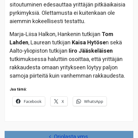
sitoutuminen edesauttaa yrittäjän pitkäaikaisia
pyrkimyksiä. Olettamusta ei kuitenkaan ole
aiemmin kokeellisesti testattu.
Marja-Liisa Halkon, Hankenin tutkijan
Tom
Lahden
, Laurean tutkijan
Kaisa Hytöse
n sekä
Aalto-yliopiston tutkijan
Iiro Jääskeläisen
tutkimuksessa haluttiin osoittaa, että yrittäjän
rakkaudesta omaan yritykseen löytyy paljon
samoja piirteitä kuin vanhemman rakkaudesta.
Jaa tämä:
Facebook
X
WhatsApp
Artikkelien
Oriolasta yms.