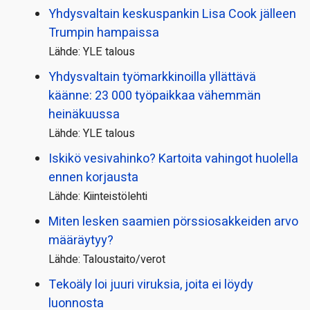
Yhdysvaltain keskuspankin Lisa Cook jälleen
Trumpin hampaissa
Lähde: YLE talous
Yhdysvaltain työmarkkinoilla yllättävä
käänne: 23 000 työpaikkaa vähemmän
heinäkuussa
Lähde: YLE talous
Iskikö vesivahinko? Kartoita vahingot huolella
ennen korjausta
Lähde: Kiinteistölehti
Miten lesken saamien pörssi­osakkeiden arvo
määräytyy?
Lähde: Taloustaito/verot
Tekoäly loi juuri viruksia, joita ei löydy
luonnosta