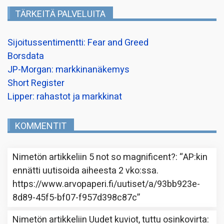
TÄRKEITÄ PALVELUITA
Sijoitussentimentti: Fear and Greed
Borsdata
JP-Morgan: markkinanäkemys
Short Register
Lipper: rahastot ja markkinat
KOMMENTIT
Nimetön
artikkeliin
5 not so magnificent?
: “
AP:kin
ennätti uutisoida aiheesta 2 vko:ssa.
https://www.arvopaperi.fi/uutiset/a/93bb923e-
8d89-45f5-bf07-f957d398c87c
”
Nimetön
artikkeliin
Uudet kuviot, tuttu osinkovirta
: