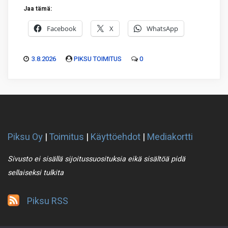
Jaa tämä:
Facebook
X
WhatsApp
3.8.2026
PIKSU TOIMITUS
0
Piksu Oy
|
Toimitus
|
Käyttöehdot
|
Mediakortti
Sivusto ei sisällä sijoitussuosituksia eikä sisältöä pidä
sellaiseksi tulkita
Piksu RSS