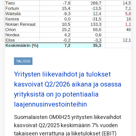
TALOUS
Yritysten liikevaihdot ja tulokset
kasvoivat Q2/2026 aikana ja osassa
yrityksistä on jo potentiaalia
laajennusinvestointeihin
Suomalaisten OMXH25 yritysten liikevaihdot
kasvoivat Q2/2025 keskimäärin 7% vuoden
takaiseen verrattuna ja liiketulokset (EBIT)