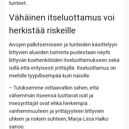
tunteet.
Vähäinen itseluottamus voi
herkistää riskeille
Aivojen palkitsemiseen ja tunteiden käsittelyyn
liittyvien alueiden toiminta puolestaan näytti
liittyvän koehenkilöiden itseluottamukseen sekä
isillä että erityisesti yrittäjillä. Itseluottamus on
miehille tyypillisempää kuin naisille.
– Tuloksemme viittaavatkin siihen, että
vähemmän itseensä luottavat isät ja
miesyrittäjät ovat ehkä herkempiä
vanhemmuuteen ja yrittäjyyteen liittyvien
uhkien ja riskien suhteen, Marja-Liisa Halko
sanoo.