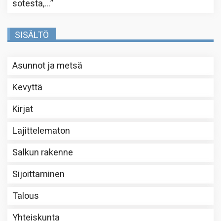
sotesta,…
”
SISÄLTÖ
Asunnot ja metsä
Kevyttä
Kirjat
Lajittelematon
Salkun rakenne
Sijoittaminen
Talous
Yhteiskunta