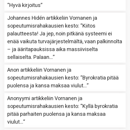
“
Hyvä kirjoitus
”
Johannes Hidén
artikkeliin
Vornanen ja
sopeutumisrahakausien kesto
: “
Kiitos
palautteesta! Ja jep, noin pitkänä systeemi ei
enää vaikuta turvajärjestelmältä, vaan palkinnolta
– ja ääritapauksissa aika massiiviselta
sellaiselta. Palaan…
”
Anon
artikkeliin
Vornanen ja
sopeutumisrahakausien kesto
: “
Byrokratia pitää
puolensa ja kansa maksaa viulut…
”
Anonyymi
artikkeliin
Vornanen ja
sopeutumisrahakausien kesto
: “
Kyllä byrokratia
pitää parhaiten puolensa ja kansa maksaa
viulut…
”