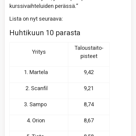
kurssivaihteluiden perässä.”
Lista on nyt seuraava:
Huhtikuun 10 parasta
Taloustaito-
Yritys
pisteet
1. Martela
9,42
2. Scanfil
9,21
3. Sampo
8,74
4. Orion
8,67