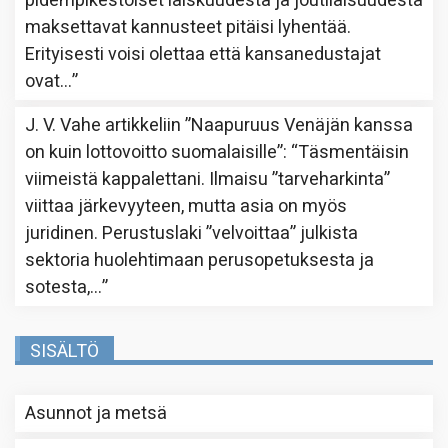
pidempikestoiset laiskuudesta ja joutilaisuudesta
maksettavat kannusteet pitäisi lyhentää.
Erityisesti voisi olettaa että kansanedustajat
ovat…
”
J. V. Vahe
artikkeliin
”Naapuruus Venäjän kanssa
on kuin lottovoitto suomalaisille”
: “
Täsmentäisin
viimeistä kappalettani. Ilmaisu ”tarveharkinta”
viittaa järkevyyteen, mutta asia on myös
juridinen. Perustuslaki ”velvoittaa” julkista
sektoria huolehtimaan perusopetuksesta ja
sotesta,…
”
SISÄLTÖ
Asunnot ja metsä