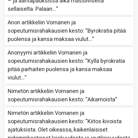
– ja ääritapauksissa aika massiiviselta
sellaiselta. Palaan…
”
Anon
artikkeliin
Vornanen ja
sopeutumisrahakausien kesto
: “
Byrokratia pitää
puolensa ja kansa maksaa viulut…
”
Anonyymi
artikkeliin
Vornanen ja
sopeutumisrahakausien kesto
: “
Kyllä byrokratia
pitää parhaiten puolensa ja kansa maksaa
viulut…
”
Nimetön
artikkeliin
Vornanen ja
sopeutumisrahakausien kesto
: “
Aikamoista
”
Nimetön
artikkeliin
Vornanen ja
sopeutumisrahakausien kesto
: “
Kiitos kivoista
ajatuksista. Olet oikeassa, kaikenlaisiset