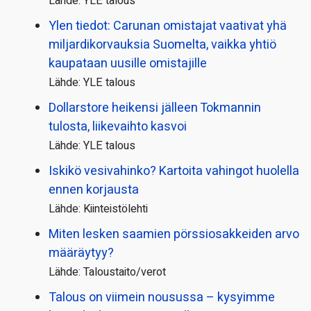
Lähde: YLE talous
Ylen tiedot: Carunan omistajat vaativat yhä
miljardi­korvauksia Suomelta, vaikka yhtiö
kaupataan uusille omistajille
Lähde: YLE talous
Dollarstore heikensi jälleen Tokmannin
tulosta, liikevaihto kasvoi
Lähde: YLE talous
Iskikö vesivahinko? Kartoita vahingot huolella
ennen korjausta
Lähde: Kiinteistölehti
Miten lesken saamien pörssi­osakkeiden arvo
määräytyy?
Lähde: Taloustaito/verot
Talous on viimein nousussa – kysyimme