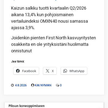
Kaizun salkku tuotti kvartaalin Q2/2026
aikana 13,4% kun pohjoismainen
vertailuindeksi OMXN40 nousi samassa
ajassa 3,9%.
Joidenkin pienten First North kasvuyritysten
osakkeita en ole yrityksistäni huolimatta
onnistunut
Jaa tämä:
Facebook
X
WhatsApp
4.8.2026
KAI NYMAN
0