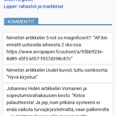
Lipper: rahastot ja markkinat
KOMMENTIT
Nimetön
artikkeliin
5 not so magnificent?
: “
AP:kin
ennätti uutisoida aiheesta 2 vko:ssa.
https://www.arvopaperi.fi/uutiset/a/93bb923e-
8d89-45f5-bf07-f957d398c87c
”
Nimetön
artikkeliin
Uudet kuviot, tuttu osinkovirta
:
“
Hyvä kirjoitus
”
Johannes Hidén
artikkeliin
Vornanen ja
sopeutumisrahakausien kesto
: “
Kiitos
palautteesta! Ja jep, noin pitkänä systeemi ei
enää vaikuta turvajärjestelmältä, vaan palkinnolta