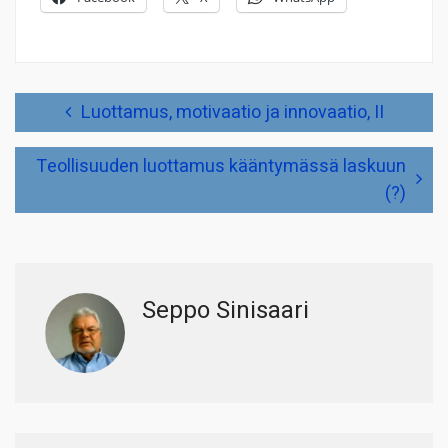
Artikkelien
Luottamus, motivaatio ja innovaatio, II
selaus
Teollisuuden luottamus kääntymässä laskuun
(?)
Seppo Sinisaari