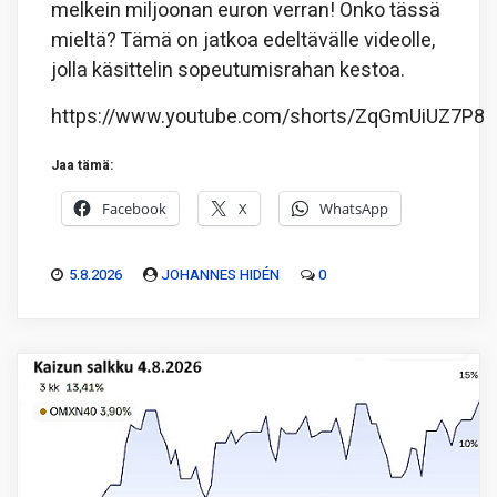
melkein miljoonan euron verran! Onko tässä
mieltä? Tämä on jatkoa edeltävälle videolle,
jolla käsittelin sopeutumisrahan kestoa.
https://www.youtube.com/shorts/ZqGmUiUZ7P8
Jaa tämä:
Facebook
X
WhatsApp
5.8.2026
JOHANNES HIDÉN
0