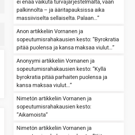
ei enää vaikuta turvajärjestelmältä, vaan
palkinnolta – ja ääritapauksissa aika
massiiviselta sellaiselta. Palaan…
”
Anon
artikkeliin
Vornanen ja
sopeutumisrahakausien kesto
: “
Byrokratia
pitää puolensa ja kansa maksaa viulut…
”
Anonyymi
artikkeliin
Vornanen ja
sopeutumisrahakausien kesto
: “
Kyllä
byrokratia pitää parhaiten puolensa ja
kansa maksaa viulut…
”
Nimetön
artikkeliin
Vornanen ja
sopeutumisrahakausien kesto
:
“
Aikamoista
”
Nimetön
artikkeliin
Vornanen ja