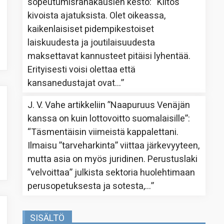
sopeutumisrahakausien kesto
: “
Kiitos
kivoista ajatuksista. Olet oikeassa,
kaikenlaisiset pidempikestoiset
laiskuudesta ja joutilaisuudesta
maksettavat kannusteet pitäisi lyhentää.
Erityisesti voisi olettaa että
kansanedustajat ovat…
”
J. V. Vahe
artikkeliin
”Naapuruus Venäjän
kanssa on kuin lottovoitto suomalaisille”
:
“
Täsmentäisin viimeistä kappalettani.
Ilmaisu ”tarveharkinta” viittaa järkevyyteen,
mutta asia on myös juridinen. Perustuslaki
”velvoittaa” julkista sektoria huolehtimaan
perusopetuksesta ja sotesta,…
”
SISÄLTÖ