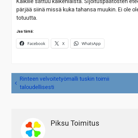
Kaikille sattuu kaikenlaista. Sijoituspäätösten et
pärjää siinä missä kuka tahansa muukin. Ei ole 
totuutta.
Jaa tämä:
Facebook
X
WhatsApp
Artikkelien
Rinteen velvoitetyömalli tuskin toimii
selaus
taloudellisesti
Piksu Toimitus