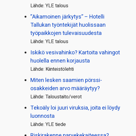
Lähde: YLE talous
”Aikamoinen järkytys” – Hotelli
Tallukan työntekijät huolissaan
työpaikkojen tulevaisuudesta
Lähde: YLE talous
Iskikö vesivahinko? Kartoita vahingot
huolella ennen korjausta
Lähde: Kiinteistölehti
Miten lesken saamien pörssi­
osakkeiden arvo määräytyy?
Lähde: Taloustaito/verot
Tekoäly loi juuri viruksia, joita ei löydy
luonnosta
Lähde: YLE tiede
Riskirakenne parvekekaiteessa?