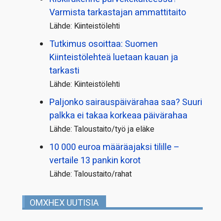
Varmista tarkastajan ammattitaito
Lähde: Kiinteistölehti
Tutkimus osoittaa: Suomen
Kiinteistölehteä luetaan kauan ja
tarkasti
Lähde: Kiinteistölehti
Paljonko sairauspäivä­rahaa saa? Suuri
palkka ei takaa korkeaa päivärahaa
Lähde: Taloustaito/työ ja eläke
10 000 euroa määräajaksi tilille –
vertaile 13 pankin korot
Lähde: Taloustaito/rahat
OMXHEX UUTISIA