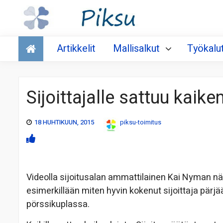
Talous
Artikkelit
Mallisalkut
Työkalu
Sijoittajalle sattuu kaike
18 HUHTIKUUN, 2015
piksu-toimitus
Videolla sijoitusalan ammattilainen Kai Nyman nä
esimerkillään miten hyvin kokenut sijoittaja pärjä
pörssikuplassa.