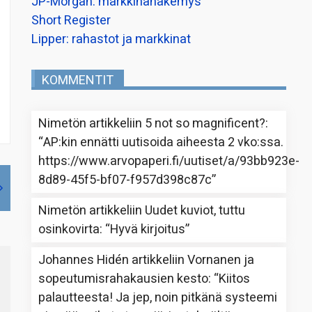
JP-Morgan: markkinanäkemys
Short Register
Lipper: rahastot ja markkinat
KOMMENTIT
Nimetön
artikkeliin
5 not so magnificent?
:
“
AP:kin ennätti uutisoida aiheesta 2 vko:ssa.
https://www.arvopaperi.fi/uutiset/a/93bb923e-
8d89-45f5-bf07-f957d398c87c
”
Nimetön
artikkeliin
Uudet kuviot, tuttu
osinkovirta
: “
Hyvä kirjoitus
”
Johannes Hidén
artikkeliin
Vornanen ja
sopeutumisrahakausien kesto
: “
Kiitos
palautteesta! Ja jep, noin pitkänä systeemi