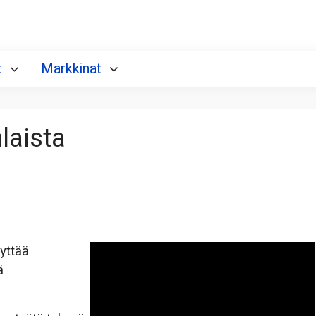
t
Markkinat
nlaista
yttää
ä