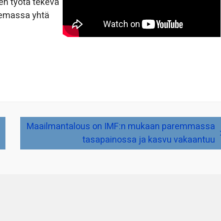
een työtä tekevä
olemassa yhtä
Maailmantalous on IMF:n mukaan paremmassa
tasapainossa ja kasvu vakaantuu