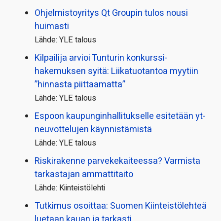
Ohjelmistoyritys Qt Groupin tulos nousi
huimasti
Lähde: YLE talous
Kilpailija arvioi Tunturin konkurssi­
hakemuksen syitä: Liikatuotantoa myytiin
”hinnasta piittaamatta”
Lähde: YLE talous
Espoon kaupungin­hallitukselle esitetään yt-
neuvottelujen käynnistämistä
Lähde: YLE talous
Riskirakenne parvekekaiteessa? Varmista
tarkastajan ammattitaito
Lähde: Kiinteistölehti
Tutkimus osoittaa: Suomen Kiinteistölehteä
luetaan kauan ja tarkasti