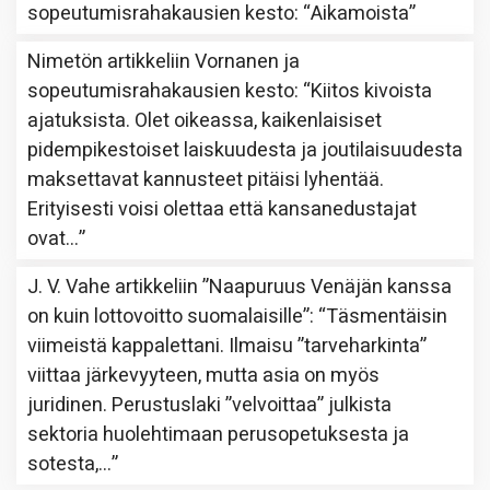
sopeutumisrahakausien kesto
: “
Aikamoista
”
Nimetön
artikkeliin
Vornanen ja
sopeutumisrahakausien kesto
: “
Kiitos kivoista
ajatuksista. Olet oikeassa, kaikenlaisiset
pidempikestoiset laiskuudesta ja joutilaisuudesta
maksettavat kannusteet pitäisi lyhentää.
Erityisesti voisi olettaa että kansanedustajat
ovat…
”
J. V. Vahe
artikkeliin
”Naapuruus Venäjän kanssa
on kuin lottovoitto suomalaisille”
: “
Täsmentäisin
viimeistä kappalettani. Ilmaisu ”tarveharkinta”
viittaa järkevyyteen, mutta asia on myös
juridinen. Perustuslaki ”velvoittaa” julkista
sektoria huolehtimaan perusopetuksesta ja
sotesta,…
”