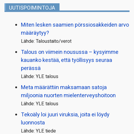
UUTISPOIMINTOJA
Miten lesken saamien pörssi­osakkeiden arvo
määräytyy?
Lähde: Taloustaito/verot
Talous on viimein nousussa – kysyimme
kauanko kestää, että työllisyys seuraa
perässä
Lähde: YLE talous
Meta määrättiin maksamaan satoja
miljoonia nuorten mielenterveyshoitoon
Lähde: YLE talous
Tekoäly loi juuri viruksia, joita ei löydy
luonnosta
Lähde: YLE tiede