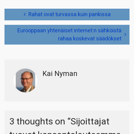
Artikkelien
Rahat ovat turvassa kuin pankissa
selaus
Eurooppaan yhtenäiset internet:n sähköistä
rahaa koskevat säädökset
Kai Nyman
3 thoughts on “
Sijoittajat