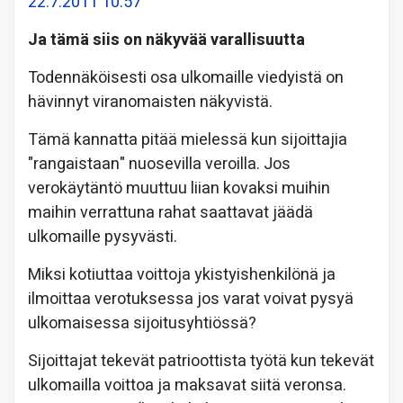
22.7.2011 10:57
Ja tämä siis on näkyvää varallisuutta
Todennäköisesti osa ulkomaille viedyistä on
hävinnyt viranomaisten näkyvistä.
Tämä kannatta pitää mielessä kun sijoittajia
"rangaistaan" nuosevilla veroilla. Jos
verokäytäntö muuttuu liian kovaksi muihin
maihin verrattuna rahat saattavat jäädä
ulkomaille pysyvästi.
Miksi kotiuttaa voittoja ykistyishenkilönä ja
ilmoittaa verotuksessa jos varat voivat pysyä
ulkomaisessa sijoitusyhtiössä?
Sijoittajat tekevät patrioottista työtä kun tekevät
ulkomailla voittoa ja maksavat siitä veronsa.