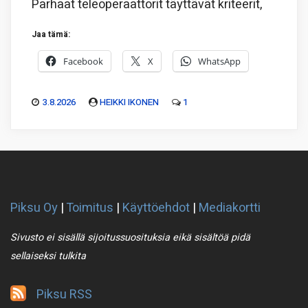
Parhaat teleoperaattorit täyttävät kriteerit,
Jaa tämä:
Facebook
X
WhatsApp
3.8.2026
HEIKKI IKONEN
1
Piksu Oy
|
Toimitus
|
Käyttöehdot
|
Mediakortti
Sivusto ei sisällä sijoitussuosituksia eikä sisältöä pidä
sellaiseksi tulkita
Piksu RSS