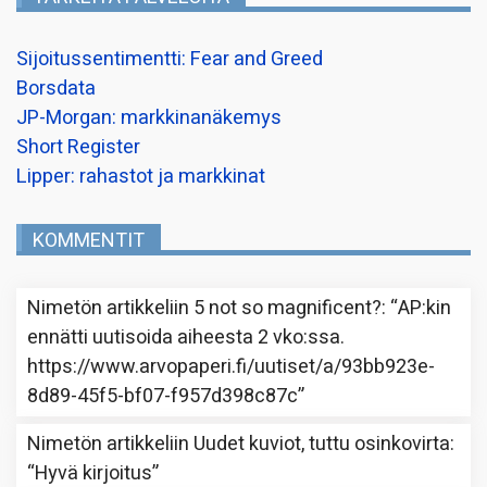
Sijoitussentimentti: Fear and Greed
Borsdata
JP-Morgan: markkinanäkemys
Short Register
Lipper: rahastot ja markkinat
KOMMENTIT
Nimetön
artikkeliin
5 not so magnificent?
: “
AP:kin
ennätti uutisoida aiheesta 2 vko:ssa.
https://www.arvopaperi.fi/uutiset/a/93bb923e-
8d89-45f5-bf07-f957d398c87c
”
Nimetön
artikkeliin
Uudet kuviot, tuttu osinkovirta
:
“
Hyvä kirjoitus
”