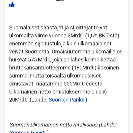
Suomalaiset säästäjät ja sijoittajat toivat
ulkomailta viime vuonna 3Mrd€ (1,6% BKT:stä)
enemmän sijoitustuloja kuin ulkomaalaiset
veivät Suomesta. Omaisuutemme ulkomailla on
huikeat 575 Mrd€, joka on lähes kolme kertaa
bruttokansantuotteemme (180Mrd€) kokoinen
summa, mutta toisaalta ulkomaalaiset
omistavat maatamme 555Mrd€ edestä.
Ulkomainen netto-omistuksemme on siis
20Mrd€. (Lähde:
Suomen Pankki
)
Suomen ulkomainen nettovarallisuus (Lähde:
Suomen Pankki
)