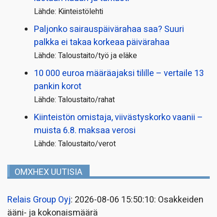
Lähde: Kiinteistölehti
Paljonko sairauspäivä­rahaa saa? Suuri
palkka ei takaa korkeaa päivärahaa
Lähde: Taloustaito/työ ja eläke
10 000 euroa määräajaksi tilille – vertaile 13
pankin korot
Lähde: Taloustaito/rahat
Kiinteistön omistaja, viivästyskorko vaanii –
muista 6.8. maksaa verosi
Lähde: Taloustaito/verot
OMXHEX UUTISIA
Relais Group Oyj
: 2026-08-06 15:50:10: Osakkeiden
ääni- ja kokonaismäärä