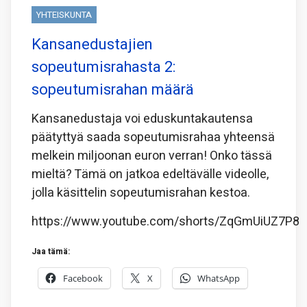
YHTEISKUNTA
Kansanedustajien
sopeutumisrahasta 2:
sopeutumisrahan määrä
Kansanedustaja voi eduskuntakautensa
päätyttyä saada sopeutumisrahaa yhteensä
melkein miljoonan euron verran! Onko tässä
mieltä? Tämä on jatkoa edeltävälle videolle,
jolla käsittelin sopeutumisrahan kestoa.
https://www.youtube.com/shorts/ZqGmUiUZ7P8
Jaa tämä:
Facebook
X
WhatsApp