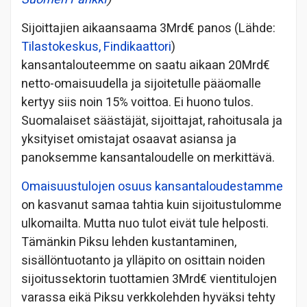
Sijoittajien aikaansaama 3Mrd€ panos (Lähde:
Tilastokeskus, Findikaattori
)
kansantalouteemme on saatu aikaan 20Mrd€
netto-omaisuudella ja sijoitetulle pääomalle
kertyy siis noin 15% voittoa. Ei huono tulos.
Suomalaiset säästäjät, sijoittajat, rahoitusala ja
yksityiset omistajat osaavat asiansa ja
panoksemme kansantaloudelle on merkittävä.
Omaisuustulojen osuus kansantaloudestamme
on kasvanut samaa tahtia kuin sijoitustulomme
ulkomailta. Mutta nuo tulot eivät tule helposti.
Tämänkin Piksu lehden kustantaminen,
sisällöntuotanto ja ylläpito on osittain noiden
sijoitussektorin tuottamien 3Mrd€ vientitulojen
varassa eikä Piksu verkkolehden hyväksi tehty