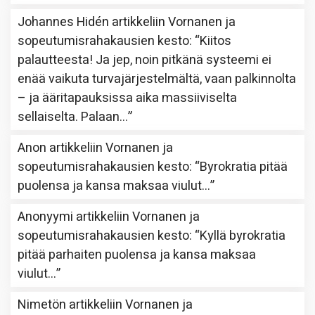
Johannes Hidén
artikkeliin
Vornanen ja
sopeutumisrahakausien kesto
: “
Kiitos
palautteesta! Ja jep, noin pitkänä systeemi ei
enää vaikuta turvajärjestelmältä, vaan palkinnolta
– ja ääritapauksissa aika massiiviselta
sellaiselta. Palaan…
”
Anon
artikkeliin
Vornanen ja
sopeutumisrahakausien kesto
: “
Byrokratia pitää
puolensa ja kansa maksaa viulut…
”
Anonyymi
artikkeliin
Vornanen ja
sopeutumisrahakausien kesto
: “
Kyllä byrokratia
pitää parhaiten puolensa ja kansa maksaa
viulut…
”
Nimetön
artikkeliin
Vornanen ja