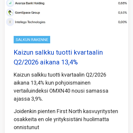
SALKUN RAKENNE
Kaizun salkku tuotti kvartaalin
Q2/2026 aikana 13,4%
Kaizun salkku tuotti kvartaalin Q2/2026
aikana 13,4% kun pohjoismainen
vertailuindeksi OMXN40 nousi samassa
ajassa 3,9%.
Joidenkin pienten First North kasvuyritysten
osakkeita en ole yrityksistäni huolimatta
onnistunut