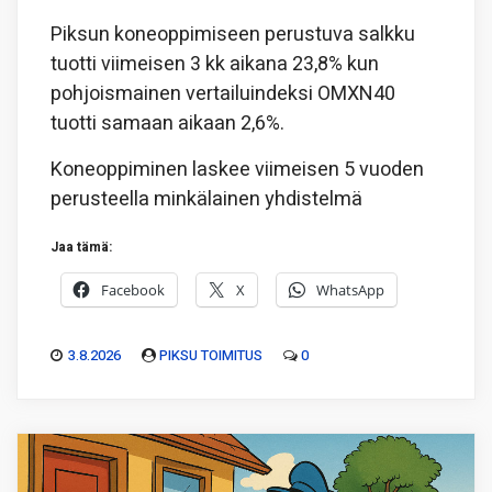
Piksun koneoppimiseen perustuva salkku
tuotti viimeisen 3 kk aikana 23,8% kun
pohjoismainen vertailuindeksi OMXN40
tuotti samaan aikaan 2,6%.
Koneoppiminen laskee viimeisen 5 vuoden
perusteella minkälainen yhdistelmä
Jaa tämä:
Facebook
X
WhatsApp
3.8.2026
PIKSU TOIMITUS
0