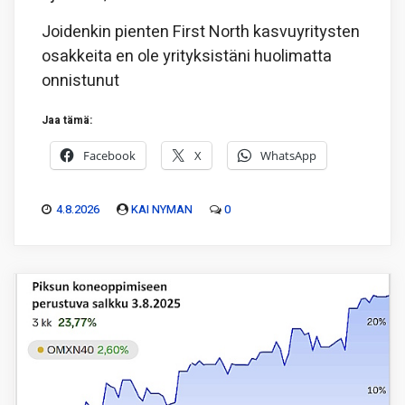
Joidenkin pienten First North kasvuyritysten
osakkeita en ole yrityksistäni huolimatta
onnistunut
Jaa tämä:
Facebook
X
WhatsApp
4.8.2026
KAI NYMAN
0