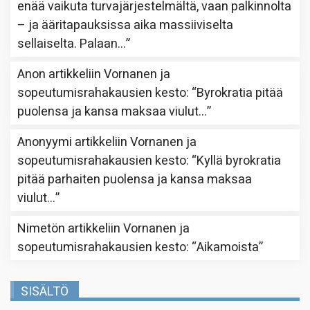
enää vaikuta turvajärjestelmältä, vaan palkinnolta
– ja ääritapauksissa aika massiiviselta
sellaiselta. Palaan…
”
Anon
artikkeliin
Vornanen ja
sopeutumisrahakausien kesto
: “
Byrokratia pitää
puolensa ja kansa maksaa viulut…
”
Anonyymi
artikkeliin
Vornanen ja
sopeutumisrahakausien kesto
: “
Kyllä byrokratia
pitää parhaiten puolensa ja kansa maksaa
viulut…
”
Nimetön
artikkeliin
Vornanen ja
sopeutumisrahakausien kesto
: “
Aikamoista
”
SISÄLTÖ