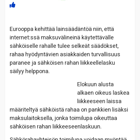
Eurooppa kehittää lainsäädäntöä niin, että
internet:ssä maksuvälineinä käytettävälle
sähköiselle rahalle tulee selkeät säädökset,
rahaa hyödyntävien asiakkaiden turvallisuus
paranee ja sähköisen rahan liikkeellelasku
säilyy helppona.
Elokuun alusta
alkaen oikeus laskea
liikkeeseen laissa
määriteltyä sähköistä rahaa on pankkien lisäksi
maksulaitoksella, jonka toimilupa oikeuttaa
sähköisen rahan liikkeeseenlaskuun.
Sähkörahayhteisön toimilupa voidaan myöntää