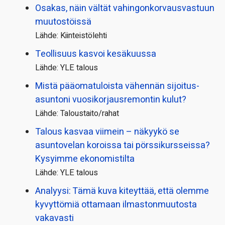
Osakas, näin vältät vahingonkorvausvastuun
muutostöissä
Lähde: Kiinteistölehti
Teollisuus kasvoi kesäkuussa
Lähde: YLE talous
Mistä pääoma­tuloista vähennän sijoitus­
asuntoni vuosikorjaus­remontin kulut?
Lähde: Taloustaito/rahat
Talous kasvaa viimein – näkyykö se
asuntovelan koroissa tai pörssi­kursseissa?
Kysyimme ekonomistilta
Lähde: YLE talous
Analyysi: Tämä kuva kiteyttää, että olemme
kyvyttömiä ottamaan ilmaston­muutosta
vakavasti