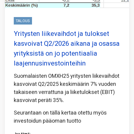
TALOUS
Yritysten liikevaihdot ja tulokset
kasvoivat Q2/2026 aikana ja osassa
yrityksistä on jo potentiaalia
laajennusinvestointeihin
Suomalaisten OMXH25 yritysten liikevaihdot
kasvoivat Q2/2025 keskimäärin 7% vuoden
takaiseen verrattuna ja liiketulokset (EBIT)
kasvoivat peräti 35%.
Seurantaan on tällä kertaa otettu myös
investoidun pääoman tuotto