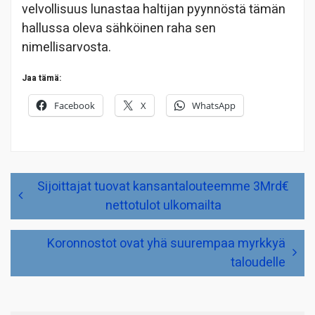
velvollisuus lunastaa haltijan pyynnöstä tämän
hallussa oleva sähköinen raha sen
nimellisarvosta.
Jaa tämä:
Facebook
X
WhatsApp
Artikkelien
Sijoittajat tuovat kansantalouteemme 3Mrd€
selaus
nettotulot ulkomailta
Koronnostot ovat yhä suurempaa myrkkyä
taloudelle