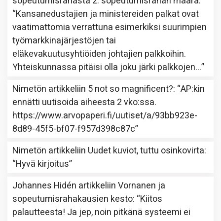
sopeutumisrahasta 2: sopeutumisrahan määrä
:
“
Kansanedustajien ja ministereiden palkat ovat
vaatimattomia verrattuna esimerkiksi suurimpien
työmarkkinajärjestöjen tai
eläkevakuutusyhtiöiden johtajien palkkoihin.
Yhteiskunnassa pitäisi olla joku järki palkkojen…
”
Nimetön
artikkeliin
5 not so magnificent?
: “
AP:kin
ennätti uutisoida aiheesta 2 vko:ssa.
https://www.arvopaperi.fi/uutiset/a/93bb923e-
8d89-45f5-bf07-f957d398c87c
”
Nimetön
artikkeliin
Uudet kuviot, tuttu osinkovirta
:
“
Hyvä kirjoitus
”
Johannes Hidén
artikkeliin
Vornanen ja
sopeutumisrahakausien kesto
: “
Kiitos
palautteesta! Ja jep, noin pitkänä systeemi ei