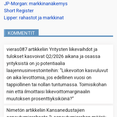
JP-Morgan: markkinanäkemys
Short Register
Lipper: rahastot ja markkinat
KOMMENTIT
vieras087
artikkeliin
Yritysten liikevaihdot ja
tulokset kasvoivat Q2/2026 aikana ja osassa
yrityksistä on jo potentiaalia
laajennusinvestointeihin
: “
Liikevoiton kasvuluvut
on aika levottomia, jos edellinen vuosi on
tappiollinen tai nollan tuntumassa. Toimisikohan
niin että ilmoittaisi liikevoittomarginaalin
muutoksen prosenttiyksiköinä?
”
Nimetön
artikkeliin
Kansanedustajien