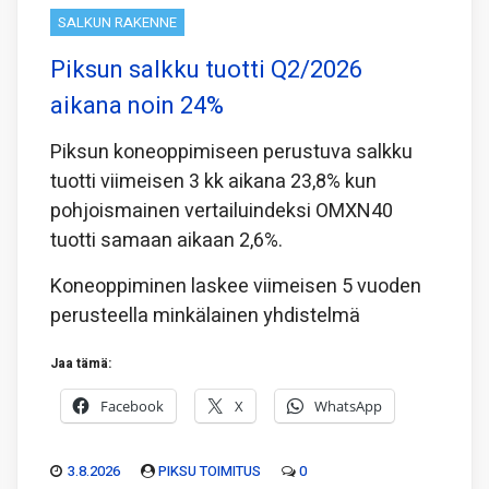
SALKUN RAKENNE
Piksun salkku tuotti Q2/2026
aikana noin 24%
Piksun koneoppimiseen perustuva salkku
tuotti viimeisen 3 kk aikana 23,8% kun
pohjoismainen vertailuindeksi OMXN40
tuotti samaan aikaan 2,6%.
Koneoppiminen laskee viimeisen 5 vuoden
perusteella minkälainen yhdistelmä
Jaa tämä:
Facebook
X
WhatsApp
3.8.2026
PIKSU TOIMITUS
0