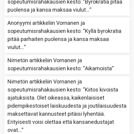
sopeutumisrahakausien kesto
: “
Byrokratia pitää
puolensa ja kansa maksaa viulut…
”
Anonyymi
artikkeliin
Vornanen ja
sopeutumisrahakausien kesto
: “
Kyllä byrokratia
pitää parhaiten puolensa ja kansa maksaa
viulut…
”
Nimetön
artikkeliin
Vornanen ja
sopeutumisrahakausien kesto
: “
Aikamoista
”
Nimetön
artikkeliin
Vornanen ja
sopeutumisrahakausien kesto
: “
Kiitos kivoista
ajatuksista. Olet oikeassa, kaikenlaisiset
pidempikestoiset laiskuudesta ja joutilaisuudesta
maksettavat kannusteet pitäisi lyhentää.
Erityisesti voisi olettaa että kansanedustajat
ovat…
”