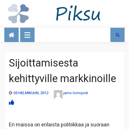
Talous
Sijoittamisesta
kehittyville markkinoille
05 HELMIKUUN, 2012
jarno-lonnqvist
Eri maissa on erilaista politiikkaa ja suoraan