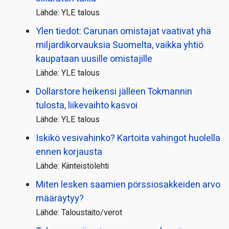
Lähde: YLE talous
Ylen tiedot: Carunan omistajat vaativat yhä
miljardi­korvauksia Suomelta, vaikka yhtiö
kaupataan uusille omistajille
Lähde: YLE talous
Dollarstore heikensi jälleen Tokmannin
tulosta, liikevaihto kasvoi
Lähde: YLE talous
Iskikö vesivahinko? Kartoita vahingot huolella
ennen korjausta
Lähde: Kiinteistölehti
Miten lesken saamien pörssi­osakkeiden arvo
määräytyy?
Lähde: Taloustaito/verot