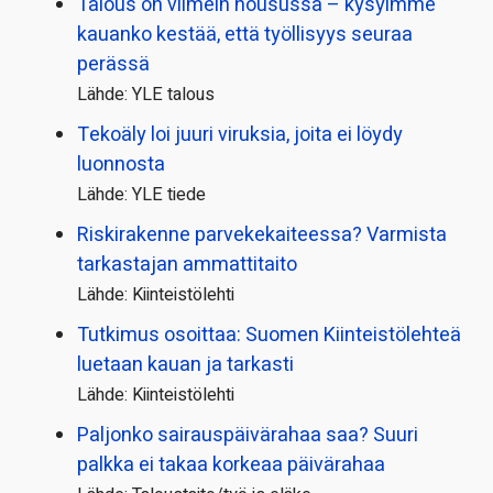
Talous on viimein nousussa – kysyimme
kauanko kestää, että työllisyys seuraa
perässä
Lähde: YLE talous
Tekoäly loi juuri viruksia, joita ei löydy
luonnosta
Lähde: YLE tiede
Riskirakenne parvekekaiteessa? Varmista
tarkastajan ammattitaito
Lähde: Kiinteistölehti
Tutkimus osoittaa: Suomen Kiinteistölehteä
luetaan kauan ja tarkasti
Lähde: Kiinteistölehti
Paljonko sairauspäivä­rahaa saa? Suuri
palkka ei takaa korkeaa päivärahaa