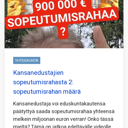
YHTEISKUNTA
Kansanedustajien
sopeutumisrahasta 2:
sopeutumisrahan määrä
Kansanedustaja voi eduskuntakautensa
päätyttyä saada sopeutumisrahaa yhteensä
melkein miljoonan euron verran! Onko tässä
mieltä? Tämä on jatkoa edeltävälle videolle,