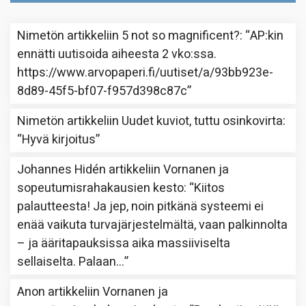
Nimetön
artikkeliin
5 not so magnificent?
: “
AP:kin
ennätti uutisoida aiheesta 2 vko:ssa.
https://www.arvopaperi.fi/uutiset/a/93bb923e-
8d89-45f5-bf07-f957d398c87c
”
Nimetön
artikkeliin
Uudet kuviot, tuttu osinkovirta
:
“
Hyvä kirjoitus
”
Johannes Hidén
artikkeliin
Vornanen ja
sopeutumisrahakausien kesto
: “
Kiitos
palautteesta! Ja jep, noin pitkänä systeemi ei
enää vaikuta turvajärjestelmältä, vaan palkinnolta
– ja ääritapauksissa aika massiiviselta
sellaiselta. Palaan…
”
Anon
artikkeliin
Vornanen ja