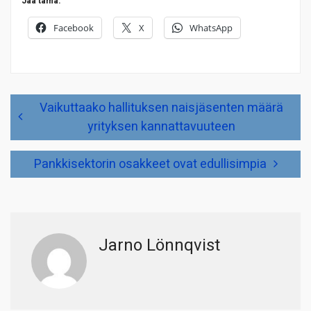
Jaa tämä:
Facebook
X
WhatsApp
Artikkelien
Vaikuttaako hallituksen naisjäsenten määrä
selaus
yrityksen kannattavuuteen
Pankkisektorin osakkeet ovat edullisimpia
Jarno Lönnqvist