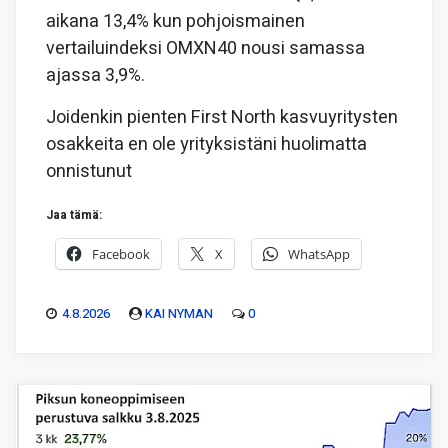
aikana 13,4% kun pohjoismainen
vertailuindeksi OMXN40 nousi samassa
ajassa 3,9%.
Joidenkin pienten First North kasvuyritysten
osakkeita en ole yrityksistäni huolimatta
onnistunut
Jaa tämä:
Facebook
X
WhatsApp
4.8.2026
KAI NYMAN
0