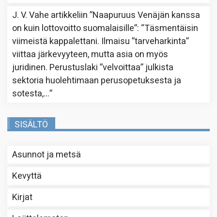
J. V. Vahe
artikkeliin
”Naapuruus Venäjän kanssa
on kuin lottovoitto suomalaisille”
: “
Täsmentäisin
viimeistä kappalettani. Ilmaisu ”tarveharkinta”
viittaa järkevyyteen, mutta asia on myös
juridinen. Perustuslaki ”velvoittaa” julkista
sektoria huolehtimaan perusopetuksesta ja
sotesta,…
”
SISÄLTÖ
Asunnot ja metsä
Kevyttä
Kirjat