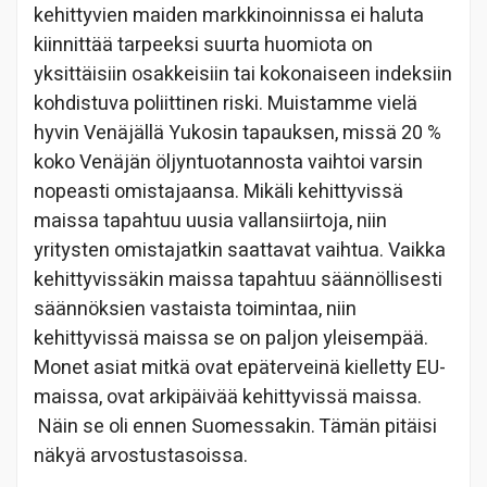
kehittyvien maiden markkinoinnissa ei haluta
kiinnittää tarpeeksi suurta huomiota on
yksittäisiin osakkeisiin tai kokonaiseen indeksiin
kohdistuva poliittinen riski. Muistamme vielä
hyvin Venäjällä Yukosin tapauksen, missä 20 %
koko Venäjän öljyntuotannosta vaihtoi varsin
nopeasti omistajaansa. Mikäli kehittyvissä
maissa tapahtuu uusia vallansiirtoja, niin
yritysten omistajatkin saattavat vaihtua. Vaikka
kehittyvissäkin maissa tapahtuu säännöllisesti
säännöksien vastaista toimintaa, niin
kehittyvissä maissa se on paljon yleisempää.
Monet asiat mitkä ovat epäterveinä kielletty EU-
maissa, ovat arkipäivää kehittyvissä maissa.
Näin se oli ennen Suomessakin. Tämän pitäisi
näkyä arvostustasoissa.