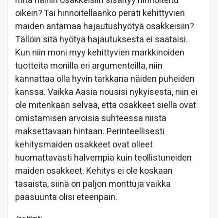
mitä näihin osakkeisiin sisältyy hinnoiteltu
oikein? Tai hinnoitellaanko peräti kehittyvien
maiden antamaa hajautushyötyä osakkeisiin?
Tällöin sitä hyötyä hajautuksesta ei saataisi.
Kun niin moni myy kehittyvien markkinoiden
tuotteita monilla eri argumenteilla, niin
kannattaa olla hyvin tarkkana näiden puheiden
kanssa. Vaikka Aasia nousisi nykyisestä, niin ei
ole mitenkään selvää, että osakkeet siellä ovat
omistamisen arvoisia suhteessa niistä
maksettavaan hintaan. Perinteellisesti
kehitysmaiden osakkeet ovat olleet
huomattavasti halvempia kuin teollistuneiden
maiden osakkeet. Kehitys ei ole koskaan
tasaista, siinä on paljon monttuja vaikka
pääsuunta olisi eteenpäin.