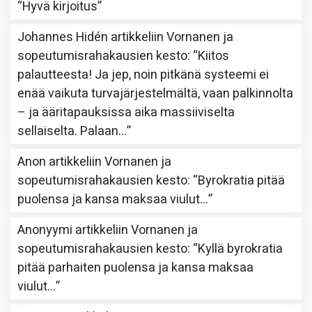
“
Hyvä kirjoitus
”
Johannes Hidén
artikkeliin
Vornanen ja
sopeutumisrahakausien kesto
: “
Kiitos
palautteesta! Ja jep, noin pitkänä systeemi ei
enää vaikuta turvajärjestelmältä, vaan palkinnolta
– ja ääritapauksissa aika massiiviselta
sellaiselta. Palaan…
”
Anon
artikkeliin
Vornanen ja
sopeutumisrahakausien kesto
: “
Byrokratia pitää
puolensa ja kansa maksaa viulut…
”
Anonyymi
artikkeliin
Vornanen ja
sopeutumisrahakausien kesto
: “
Kyllä byrokratia
pitää parhaiten puolensa ja kansa maksaa
viulut…
”