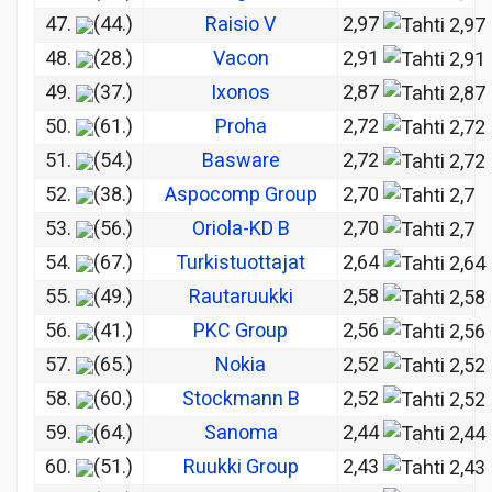
47.
(44.)
Raisio V
2,97
48.
(28.)
Vacon
2,91
49.
(37.)
Ixonos
2,87
50.
(61.)
Proha
2,72
51.
(54.)
Basware
2,72
52.
(38.)
Aspocomp Group
2,70
53.
(56.)
Oriola-KD B
2,70
54.
(67.)
Turkistuottajat
2,64
55.
(49.)
Rautaruukki
2,58
56.
(41.)
PKC Group
2,56
57.
(65.)
Nokia
2,52
58.
(60.)
Stockmann B
2,52
59.
(64.)
Sanoma
2,44
60.
(51.)
Ruukki Group
2,43