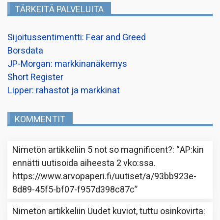
TÄRKEITÄ PALVELUITA
Sijoitussentimentti: Fear and Greed
Borsdata
JP-Morgan: markkinanäkemys
Short Register
Lipper: rahastot ja markkinat
KOMMENTIT
Nimetön
artikkeliin
5 not so magnificent?
: “
AP:kin
ennätti uutisoida aiheesta 2 vko:ssa.
https://www.arvopaperi.fi/uutiset/a/93bb923e-
8d89-45f5-bf07-f957d398c87c
”
Nimetön
artikkeliin
Uudet kuviot, tuttu osinkovirta
: