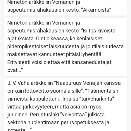
Nimetön
artikkeliin
Vornanen ja
sopeutumisrahakausien kesto
: “
Aikamoista
”
Nimetön
artikkeliin
Vornanen ja
sopeutumisrahakausien kesto
: “
Kiitos kivoista
ajatuksista. Olet oikeassa, kaikenlaisiset
pidempikestoiset laiskuudesta ja joutilaisuudesta
maksettavat kannusteet pitäisi lyhentää.
Erityisesti voisi olettaa että kansanedustajat
ovat…
”
J. V. Vahe
artikkeliin
”Naapuruus Venäjän kanssa
on kuin lottovoitto suomalaisille”
: “
Täsmentäisin
viimeistä kappalettani. Ilmaisu ”tarveharkinta”
viittaa järkevyyteen, mutta asia on myös
juridinen. Perustuslaki ”velvoittaa” julkista
sektoria huolehtimaan perusopetuksesta ja
sotesta,…
”