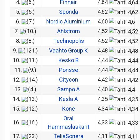
4.
(6.)
Finnair
4,64
5.
(5.)
Sponda
4,62
6.
(7.)
Nordic Aluminium
4,60
7.
(10.)
Ahlstrom
4,52
8.
(8.)
Technopolis
4,52
9.
(121.)
Vaahto Group K
4,48
10.
(11.)
Kesko B
4,44
11.
(9.)
Ponsse
4,44
12.
(14.)
Citycon
4,42
13.
(4.)
Sampo A
4,40
14.
(13.)
Kesla A
4,35
15.
(12.)
Kone
4,34
Oral
16.
(16.)
4,33
Hammaslääkärit
17.
(23.)
TeliaSonera
4,11