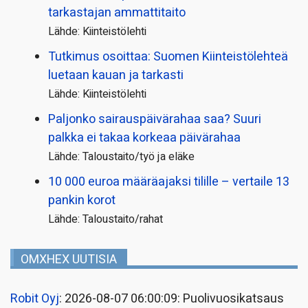
tarkastajan ammattitaito
Lähde: Kiinteistölehti
Tutkimus osoittaa: Suomen Kiinteistölehteä
luetaan kauan ja tarkasti
Lähde: Kiinteistölehti
Paljonko sairauspäivä­rahaa saa? Suuri
palkka ei takaa korkeaa päivärahaa
Lähde: Taloustaito/työ ja eläke
10 000 euroa määräajaksi tilille – vertaile 13
pankin korot
Lähde: Taloustaito/rahat
OMXHEX UUTISIA
Robit Oyj
: 2026-08-07 06:00:09: Puolivuosikatsaus