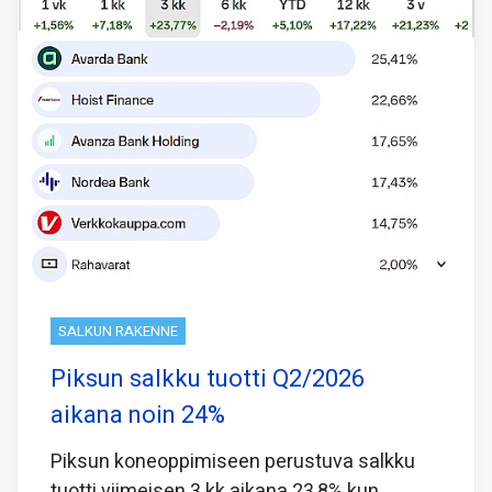
SALKUN RAKENNE
Piksun salkku tuotti Q2/2026
aikana noin 24%
Piksun koneoppimiseen perustuva salkku
tuotti viimeisen 3 kk aikana 23,8% kun