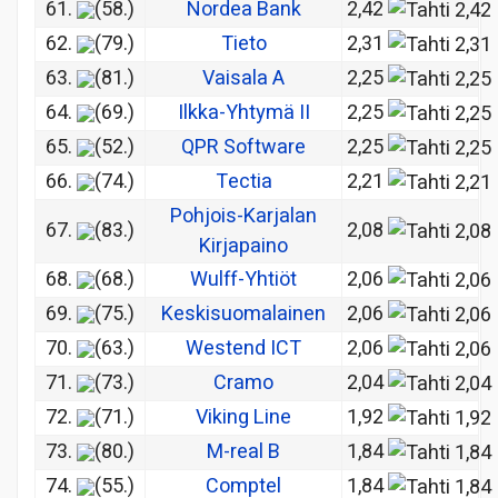
61.
(58.)
Nordea Bank
2,42
62.
(79.)
Tieto
2,31
63.
(81.)
Vaisala A
2,25
64.
(69.)
Ilkka-Yhtymä II
2,25
65.
(52.)
QPR Software
2,25
66.
(74.)
Tectia
2,21
Pohjois-Karjalan
67.
(83.)
2,08
Kirjapaino
68.
(68.)
Wulff-Yhtiöt
2,06
69.
(75.)
Keskisuomalainen
2,06
70.
(63.)
Westend ICT
2,06
71.
(73.)
Cramo
2,04
72.
(71.)
Viking Line
1,92
73.
(80.)
M-real B
1,84
74.
(55.)
Comptel
1,84