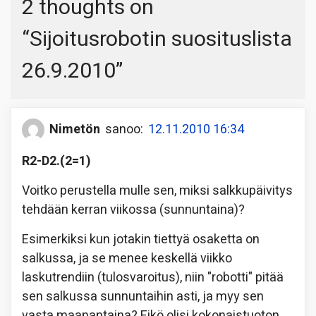
2 thoughts on
“
Sijoitusrobotin suosituslista
26.9.2010
”
Nimetön
sanoo:
12.11.2010 16:34
R2-D2.(2=1)
Voitko perustella mulle sen, miksi salkkupäivitys
tehdään kerran viikossa (sunnuntaina)?
Esimerkiksi kun jotakin tiettyä osaketta on
salkussa, ja se menee keskellä viikko
laskutrendiin (tulosvaroitus), niin "robotti" pitää
sen salkussa sunnuntaihin asti, ja myy sen
vasta maanantaina? Eikö olisi kokonaistuoton