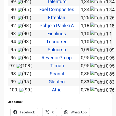
89.
(92.)
Talentum
1,34
90.
(85.)
Exel Composites
1,34
91.
(91.)
Etteplan
1,26
92.
(88.)
Pohjola Pankki A
1,18
93.
(90.)
Finnlines
1,10
94.
(93.)
Tecnotree
1,10
95.
(96.)
Salcomp
1,09
96.
(86.)
Revenio Group
0,95
97.
(108.)
Tiimari
0,95
98.
(97.)
Scanfil
0,85
99.
(95.)
Glaston
0,83
100.
(99.)
Atria
0,76
Jaa tämä:
Facebook
X
WhatsApp