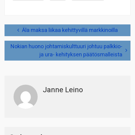
Artikkelien
Äla maksa liikaa kehittyvillä markkinoilla
selaus
Nokian huono johtamiskulttuuri johtuu palkkio-
ja ura- kehityksen päätösmalleista
Janne Leino