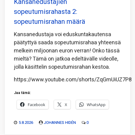
Kansanedustajien
sopeutumisrahasta 2:
sopeutumisrahan määrä
Kansanedustaja voi eduskuntakautensa
päätyttyä saada sopeutumisrahaa yhteensä
melkein miljoonan euron verran! Onko tässä
mieltä? Tämä on jatkoa edeltävälle videolle,
jolla käsittelin sopeutumisrahan kestoa.
https://www.youtube.com/shorts/ZqGmUiUZ7P8
Jaa tämä:
Facebook
X
WhatsApp
5.8.2026
JOHANNES HIDÉN
0