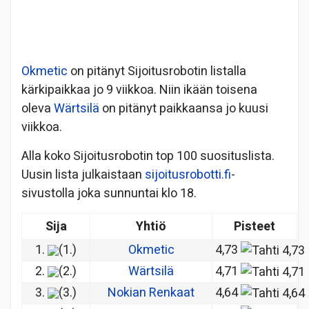
Okmetic
on pitänyt Sijoitusrobotin listalla
kärkipaikkaa jo 9 viikkoa. Niin ikään toisena
oleva
Wärtsilä
on pitänyt paikkaansa jo kuusi
viikkoa.
Alla koko Sijoitusrobotin top 100 suosituslista.
Uusin lista julkaistaan
sijoitusrobotti.fi
-
sivustolla joka sunnuntai klo 18.
Sija
Yhtiö
Pisteet
1.
(1.)
Okmetic
4,73
2.
(2.)
Wärtsilä
4,71
3.
(3.)
Nokian Renkaat
4,64