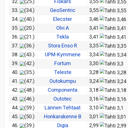
32.
(25.)
Fiskars
3,55
33.
(34.)
GeoSentric
3,55
34.
(40.)
Elecster
3,46
35.
(20.)
Olvi A
3,41
36.
(21.)
Tekla
3,41
37.
(36.)
Stora Enso R
3,35
38.
(43.)
UPM-Kymmene
3,34
39.
(42.)
Fortum
3,30
40.
(35.)
Teleste
3,28
41.
(47.)
Outokumpu
3,24
42.
(48.)
Componenta
3,18
43.
(46.)
Outotec
3,16
44.
(59.)
Lännen Tehtaat
3,10
45.
(50.)
Honkarakenne B
3,01
46.
(39.)
Digia
2,99