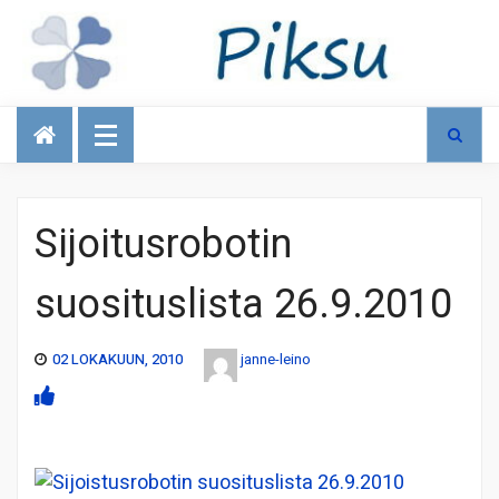
Talous
Sijoitusrobotin
suosituslista 26.9.2010
02 LOKAKUUN, 2010
janne-leino