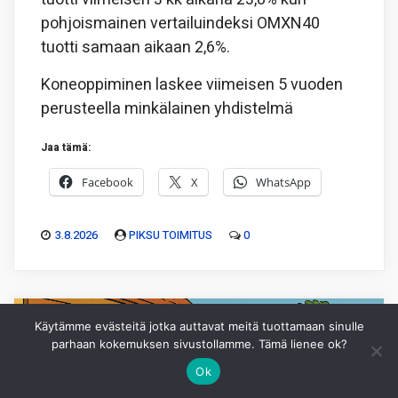
pohjoismainen vertailuindeksi OMXN40
tuotti samaan aikaan 2,6%.
Koneoppiminen laskee viimeisen 5 vuoden
perusteella minkälainen yhdistelmä
Jaa tämä:
Facebook
X
WhatsApp
3.8.2026
PIKSU TOIMITUS
0
Käytämme evästeitä jotka auttavat meitä tuottamaan sinulle
parhaan kokemuksen sivustollamme. Tämä lienee ok?
Ok