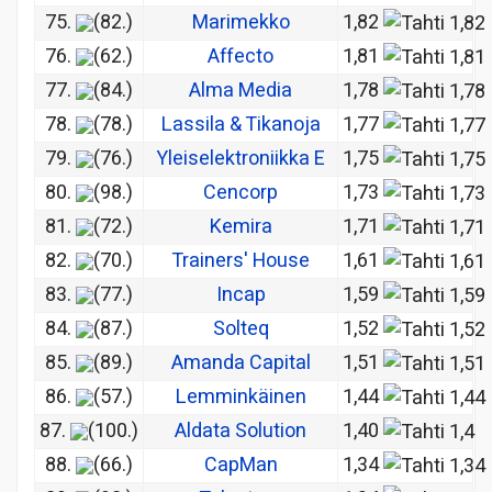
75.
(82.)
Marimekko
1,82
76.
(62.)
Affecto
1,81
77.
(84.)
Alma Media
1,78
78.
(78.)
Lassila & Tikanoja
1,77
79.
(76.)
Yleiselektroniikka E
1,75
80.
(98.)
Cencorp
1,73
81.
(72.)
Kemira
1,71
82.
(70.)
Trainers' House
1,61
83.
(77.)
Incap
1,59
84.
(87.)
Solteq
1,52
85.
(89.)
Amanda Capital
1,51
86.
(57.)
Lemminkäinen
1,44
87.
(100.)
Aldata Solution
1,40
88.
(66.)
CapMan
1,34