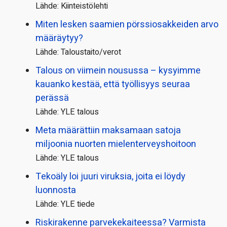
Lähde: Kiinteistölehti
Miten lesken saamien pörssi­osakkeiden arvo
määräytyy?
Lähde: Taloustaito/verot
Talous on viimein nousussa – kysyimme
kauanko kestää, että työllisyys seuraa
perässä
Lähde: YLE talous
Meta määrättiin maksamaan satoja
miljoonia nuorten mielenterveyshoitoon
Lähde: YLE talous
Tekoäly loi juuri viruksia, joita ei löydy
luonnosta
Lähde: YLE tiede
Riskirakenne parvekekaiteessa? Varmista