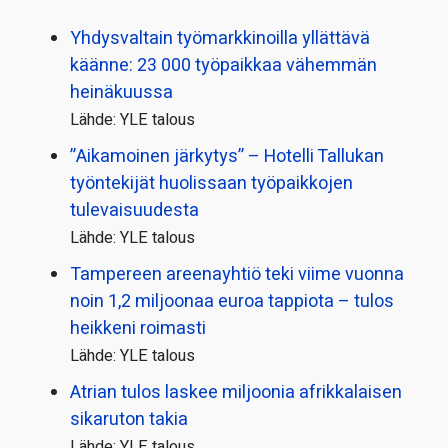
Yhdysvaltain työmarkkinoilla yllättävä
käänne: 23 000 työpaikkaa vähemmän
heinäkuussa
Lähde: YLE talous
”Aikamoinen järkytys” – Hotelli Tallukan
työntekijät huolissaan työpaikkojen
tulevaisuudesta
Lähde: YLE talous
Tampereen areenayhtiö teki viime vuonna
noin 1,2 miljoonaa euroa tappiota – tulos
heikkeni roimasti
Lähde: YLE talous
Atrian tulos laskee miljoonia afrikkalaisen
sikaruton takia
Lähde: YLE talous