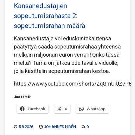
Kansanedustajien
sopeutumisrahasta 2:
sopeutumisrahan määrä
Kansanedustaja voi eduskuntakautensa
päätyttyä saada sopeutumisrahaa yhteensä
melkein miljoonan euron verran! Onko tässä
mieltä? Tämä on jatkoa edeltävälle videolle,
jolla käsittelin sopeutumisrahan kestoa.
https://www.youtube.com/shorts/ZqGmUiUZ7P8
Jaa tämä:
Facebook
X
WhatsApp
5.8.2026
JOHANNES HIDÉN
0