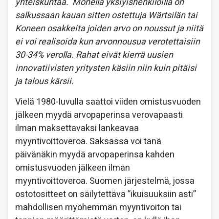
yhteiskuntaa. Monella yksiyishenkilöillä on
salkussaan kauan sitten ostettuja Wärtsilän tai
Koneen osakkeita joiden arvo on noussut ja niitä
ei voi realisoida kun arvonnousua verotettaisiin
30-34% verolla. Rahat eivät kierrä uusien
innovatiivisten yritysten käsiin niin kuin pitäisi
ja talous kärsii.
Vielä 1980-luvulla saattoi viiden omistusvuoden
jälkeen myydä arvopaperinsa verovapaasti
ilman maksettavaksi lankeavaa
myyntivoittoveroa. Saksassa voi tänä
päivänäkin myydä arvopaperinsa kahden
omistusvuoden jälkeen ilman
myyntivoittoveroa. Suomen järjestelmä, jossa
ostotositteet on säilytettävä ”ikuisuuksiin asti”
mahdollisen myöhemmän myyntivoiton tai