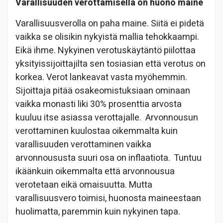
Varallisuuden verottamisella on huono maine
Varallisuusverolla on paha maine. Siitä ei pidetä
vaikka se olisikin nykyistä mallia tehokkaampi.
Eikä ihme. Nykyinen verotuskäytäntö piilottaa
yksityissijoittajilta sen tosiasian että verotus on
korkea. Verot lankeavat vasta myöhemmin.
Sijoittaja pitää osakeomistuksiaan ominaan
vaikka monasti liki 30% prosenttia arvosta
kuuluu itse asiassa verottajalle. Arvonnousun
verottaminen kuulostaa oikemmalta kuin
varallisuuden verottaminen vaikka
arvonnoususta suuri osa on inflaatiota. Tuntuu
ikäänkuin oikemmalta että arvonnousua
verotetaan eikä omaisuutta. Mutta
varallisuusvero toimisi, huonosta maineestaan
huolimatta, paremmin kuin nykyinen tapa.