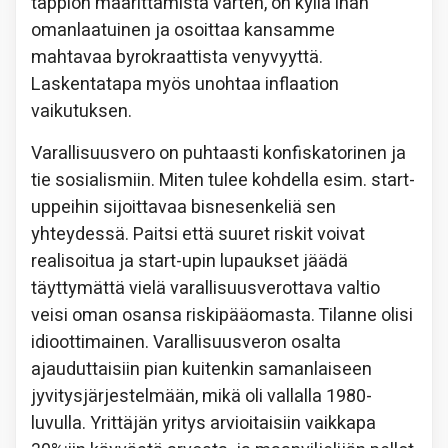
tappion määrittämistä varten, on kyllä ihan
omanlaatuinen ja osoittaa kansamme
mahtavaa byrokraattista venyvyyttä.
Laskentatapa myös unohtaa inflaation
vaikutuksen.
Varallisuusvero on puhtaasti konfiskatorinen ja
tie sosialismiin. Miten tulee kohdella esim. start-
uppeihin sijoittavaa bisnesenkeliä sen
yhteydessä. Paitsi että suuret riskit voivat
realisoitua ja start-upin lupaukset jäädä
täyttymättä vielä varallisuusverottava valtio
veisi oman osansa riskipääomasta. Tilanne olisi
idioottimainen. Varallisuusveron osalta
ajauduttaisiin pian kuitenkin samanlaiseen
jyvitysjärjestelmään, mikä oli vallalla 1980-
luvulla. Yrittäjän yritys arvioitaisiin vaikkapa