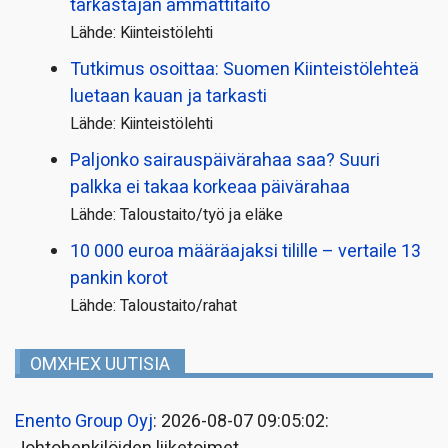
tarkastajan ammattitaito
Lähde: Kiinteistölehti
Tutkimus osoittaa: Suomen Kiinteistölehteä
luetaan kauan ja tarkasti
Lähde: Kiinteistölehti
Paljonko sairauspäivä­rahaa saa? Suuri
palkka ei takaa korkeaa päivärahaa
Lähde: Taloustaito/työ ja eläke
10 000 euroa määräajaksi tilille – vertaile 13
pankin korot
Lähde: Taloustaito/rahat
OMXHEX UUTISIA
Enento Group Oyj
: 2026-08-07 09:05:02: