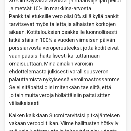
30%:iin käyvästä arvosta ja maanviljelijän pellot
ja metsät 10%:iin markkina-arvosta.
Pankkitalletuksille vero olisi 0% sillä kyllä pankit
tarvitsevat myös tallettajia alhaisten korkojen
aikaan. Kotitalouksien osakkeille luonnollisesti
lätkäistäisiin 100%:a vuoden viimeisen päivän
pörssiarvosta veroperusteeksi, jotta kodit eivät
vaan pääsisi haitallisesti kartuttamaan
omaisuuttaan. Minä ainakin varoisin
ehdottelemasta julkisesti varallisuusveron
palauttamista nykyisessä veroilmastossamme.
Se ei sitäpaitsi olisi mitenkään tae siitä, että
joitain muita veroja höllättäisiin paitsi sitten
väliaikaisesti.
Kaiken kaikkiaan Suomi tarvitsisi pitkäjänteisen
vakaan veropolitiikan. Viime hallitusten hötkyily