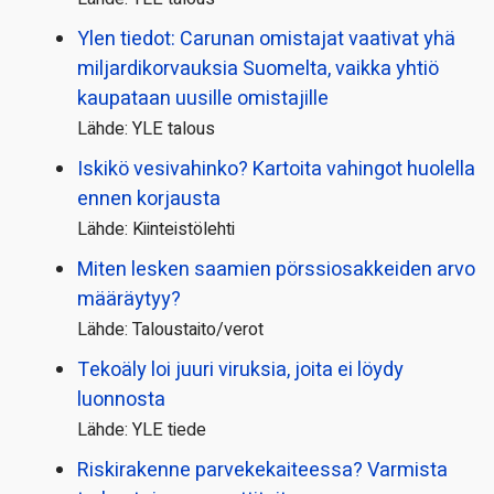
Ylen tiedot: Carunan omistajat vaativat yhä
miljardi­korvauksia Suomelta, vaikka yhtiö
kaupataan uusille omistajille
Lähde: YLE talous
Iskikö vesivahinko? Kartoita vahingot huolella
ennen korjausta
Lähde: Kiinteistölehti
Miten lesken saamien pörssi­osakkeiden arvo
määräytyy?
Lähde: Taloustaito/verot
Tekoäly loi juuri viruksia, joita ei löydy
luonnosta
Lähde: YLE tiede
Riskirakenne parvekekaiteessa? Varmista