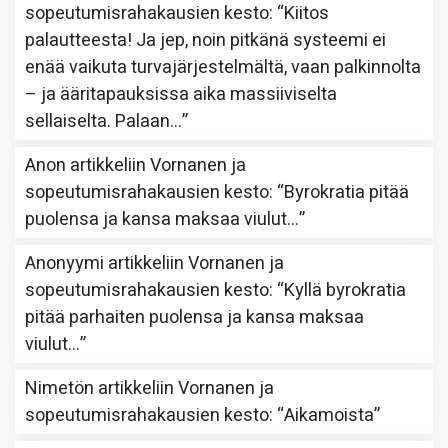
sopeutumisrahakausien kesto
: “
Kiitos
palautteesta! Ja jep, noin pitkänä systeemi ei
enää vaikuta turvajärjestelmältä, vaan palkinnolta
– ja ääritapauksissa aika massiiviselta
sellaiselta. Palaan…
”
Anon
artikkeliin
Vornanen ja
sopeutumisrahakausien kesto
: “
Byrokratia pitää
puolensa ja kansa maksaa viulut…
”
Anonyymi
artikkeliin
Vornanen ja
sopeutumisrahakausien kesto
: “
Kyllä byrokratia
pitää parhaiten puolensa ja kansa maksaa
viulut…
”
Nimetön
artikkeliin
Vornanen ja
sopeutumisrahakausien kesto
: “
Aikamoista
”