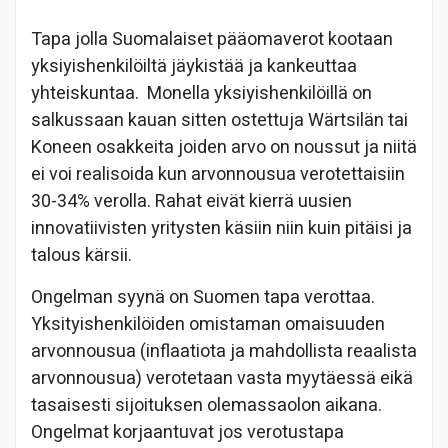
Tapa jolla Suomalaiset pääomaverot kootaan
yksiyishenkilöiltä jäykistää ja kankeuttaa
yhteiskuntaa. Monella yksiyishenkilöillä on
salkussaan kauan sitten ostettuja Wärtsilän tai
Koneen osakkeita joiden arvo on noussut ja niitä
ei voi realisoida kun arvonnousua verotettaisiin
30-34% verolla. Rahat eivät kierrä uusien
innovatiivisten yritysten käsiin niin kuin pitäisi ja
talous kärsii.
Ongelman syynä on Suomen tapa verottaa.
Yksityishenkilöiden omistaman omaisuuden
arvonnousua (inflaatiota ja mahdollista reaalista
arvonnousua) verotetaan vasta myytäessä eikä
tasaisesti sijoituksen olemassaolon aikana.
Ongelmat korjaantuvat jos verotustapa