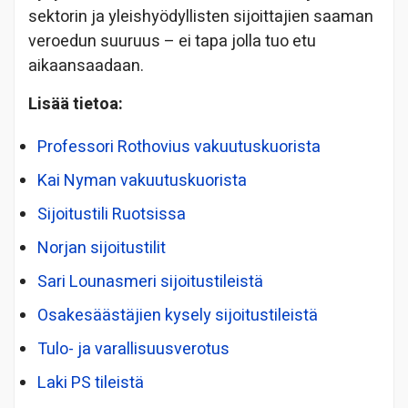
sektorin ja yleishyödyllisten sijoittajien saaman
veroedun suuruus – ei tapa jolla tuo etu
aikaansaadaan.
Lisää tietoa:
Professori Rothovius vakuutuskuorista
Kai Nyman vakuutuskuorista
Sijoitustili Ruotsissa
Norjan sijoitustilit
Sari Lounasmeri sijoitustileistä
Osakesäästäjien kysely sijoitustileistä
Tulo- ja varallisuusverotus
Laki PS tileistä