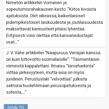
Nimetön
artikkeliin
Vornanen ja
sopeutumisrahakausien kesto
: “
Kiitos kivoista
ajatuksista. Olet oikeassa, kaikenlaisiset
pidempikestoiset laiskuudesta ja joutilaisuudesta
maksettavat kannusteet pitäisi lyhentää.
Erityisesti voisi olettaa että kansanedustajat
ovat…
”
J. V. Vahe
artikkeliin
”Naapuruus Venäjän kanssa
on kuin lottovoitto suomalaisille”
: “
Täsmentäisin
viimeistä kappalettani. Ilmaisu ”tarveharkinta”
viittaa järkevyyteen, mutta asia on myös
juridinen. Perustuslaki ”velvoittaa” julkista
sektoria huolehtimaan perusopetuksesta ja
sotesta,…
”
SISÄLTÖ