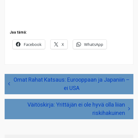
Jaa tämä:
Facebook
X
WhatsApp
Artikkelien
Omat Rahat Katsaus: Eurooppaan ja Japaniin –
selaus
ei USA
Väitöskirja: Yrittäjän ei ole hyvä olla liian
riskihakuinen