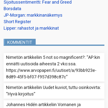
Sijoitussentimentti: Fear and Greed
Borsdata
JP-Morgan: markkinanäkemys
Short Register
Lipper: rahastot ja markkinat
KOMMENTIT
Nimetön
artikkeliin
5 not so magnificent?
: “
AP:kin
ennätti uutisoida aiheesta 2 vko:ssa.
https://www.arvopaperi.fi/uutiset/a/93bb923e-
8d89-45f5-bf07-f957d398c87c
”
Nimetön
artikkeliin
Uudet kuviot, tuttu osinkovirta
:
“
Hyvä kirjoitus
”
Johannes Hidén
artikkeliin
Vornanen ja