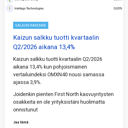
SALKUN RAKENNE
Kaizun salkku tuotti kvartaalin
Q2/2026 aikana 13,4%
Kaizun salkku tuotti kvartaalin Q2/2026
aikana 13,4% kun pohjoismainen
vertailuindeksi OMXN40 nousi samassa
ajassa 3,9%.
Joidenkin pienten First North kasvuyritysten
osakkeita en ole yrityksistäni huolimatta
onnistunut
Jaa tämä: