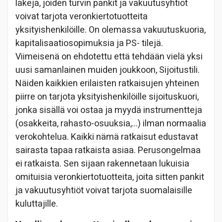
lakeja, joiden turvin pankit ja vakuutusyhtiöt
voivat tarjota veronkiertotuotteita
yksityishenkilöille. On olemassa vakuutuskuoria,
kapitalisaatiosopimuksia ja PS- tilejä.
Viimeisenä on ehdotettu että tehdään vielä yksi
uusi samanlainen muiden joukkoon, Sijoitustili.
Näiden kaikkien erilaisten ratkaisujen yhteinen
piirre on tarjota yksityishenkilöille sijoituskuori,
jonka sisällä voi ostaa ja myydä instrumentteja
(osakkeita, rahasto-osuuksia,…) ilman normaalia
verokohtelua. Kaikki nämä ratkaisut edustavat
sairasta tapaa ratkaista asiaa. Perusongelmaa
ei ratkaista. Sen sijaan rakennetaan lukuisia
omituisia veronkiertotuotteita, joita sitten pankit
ja vakuutusyhtiöt voivat tarjota suomalaisille
kuluttajille.