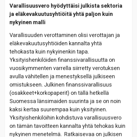
Varallisuusvero hyödyttäisi julkista sektoria
ja eläkevakuutusyhtiöitä yhtä paljon kuin
nykyinen malli
Varallisuuden verottaminen olisi verottajan ja
eläkevakuutusyhtiöiden kannalta yhtä
tehokasta kuin nykyinenkin tapa.
Yksityishenkilöiden finanssivarallisuutta on
vuosikymmenten varrella siirretty verotuksen
avulla vähitellen ja menestyksellä julkiseen
omistukseen. Julkinen finanssivarallisuus
(osakkeet+korkopaperit) on tällä hetkellä
Suomessa länsimaiden suurinta ja se on noin
kaksi kertaa suurempaa kuin yksityinen.
Yksityishenkilöihin kohdistuva varallisuusvero
on tämän tavoitteen kannalta yhtä tehokas kuin
nykyinen menetelmä. Ratkaisevaa on julkisen