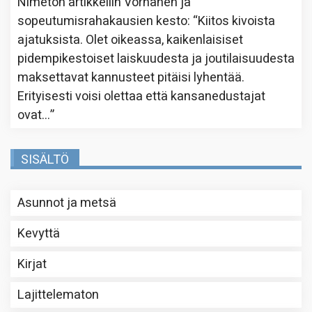
Nimetön
artikkeliin
Vornanen ja
sopeutumisrahakausien kesto
: “
Kiitos kivoista
ajatuksista. Olet oikeassa, kaikenlaisiset
pidempikestoiset laiskuudesta ja joutilaisuudesta
maksettavat kannusteet pitäisi lyhentää.
Erityisesti voisi olettaa että kansanedustajat
ovat…
”
SISÄLTÖ
Asunnot ja metsä
Kevyttä
Kirjat
Lajittelematon