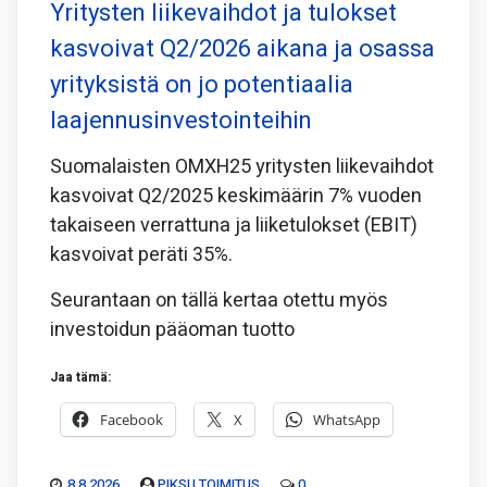
Yritysten liikevaihdot ja tulokset
kasvoivat Q2/2026 aikana ja osassa
yrityksistä on jo potentiaalia
laajennusinvestointeihin
Suomalaisten OMXH25 yritysten liikevaihdot
kasvoivat Q2/2025 keskimäärin 7% vuoden
takaiseen verrattuna ja liiketulokset (EBIT)
kasvoivat peräti 35%.
Seurantaan on tällä kertaa otettu myös
investoidun pääoman tuotto
Jaa tämä:
Facebook
X
WhatsApp
8.8.2026
PIKSU TOIMITUS
0