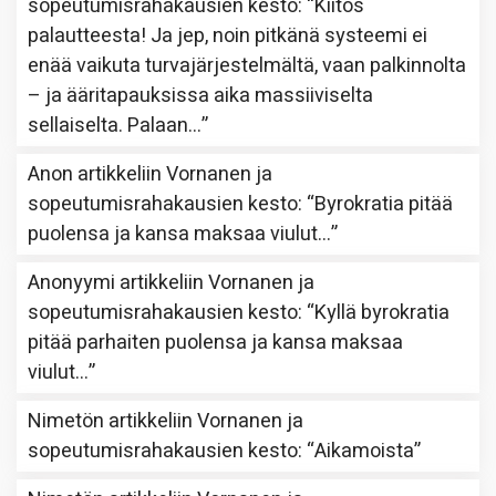
sopeutumisrahakausien kesto
: “
Kiitos
palautteesta! Ja jep, noin pitkänä systeemi ei
enää vaikuta turvajärjestelmältä, vaan palkinnolta
– ja ääritapauksissa aika massiiviselta
sellaiselta. Palaan…
”
Anon
artikkeliin
Vornanen ja
sopeutumisrahakausien kesto
: “
Byrokratia pitää
puolensa ja kansa maksaa viulut…
”
Anonyymi
artikkeliin
Vornanen ja
sopeutumisrahakausien kesto
: “
Kyllä byrokratia
pitää parhaiten puolensa ja kansa maksaa
viulut…
”
Nimetön
artikkeliin
Vornanen ja
sopeutumisrahakausien kesto
: “
Aikamoista
”