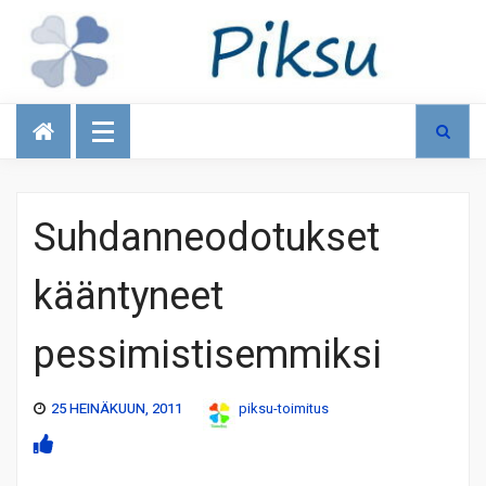
Talous
Suhdanneodotukset
kääntyneet
pessimistisemmiksi
25 HEINÄKUUN, 2011
piksu-toimitus