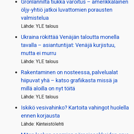
Grönlannilta tiukka varoitus – amerikkalainen
öljy-yhtiö jatkoi luvattomien porausten
valmistelua
Lähde: YLE talous
Ukraina rökittää Venäjän taloutta monella
tavalla – asiantuntijat: Venäjä kurjistuu,
mutta ei murru
Lähde: YLE talous
Rakentaminen on nosteessa, palvelualat
hiipuvat yhä – katso grafiikasta missä ja
millä aloilla on nyt töitä
Lähde: YLE talous
Iskikö vesivahinko? Kartoita vahingot huolella
ennen korjausta
Lähde: Kiinteistölehti