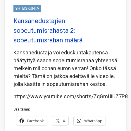
YHTEISKUNTA
Kansanedustajien
sopeutumisrahasta 2:
sopeutumisrahan määrä
Kansanedustaja voi eduskuntakautensa
päätyttyä saada sopeutumisrahaa yhteensä
melkein miljoonan euron verran! Onko tässä
mieltä? Tämä on jatkoa edeltävälle videolle,
jolla käsittelin sopeutumisrahan kestoa.
https://www.youtube.com/shorts/ZqGmUiUZ7P8
Jaa tämä:
Facebook
X
WhatsApp