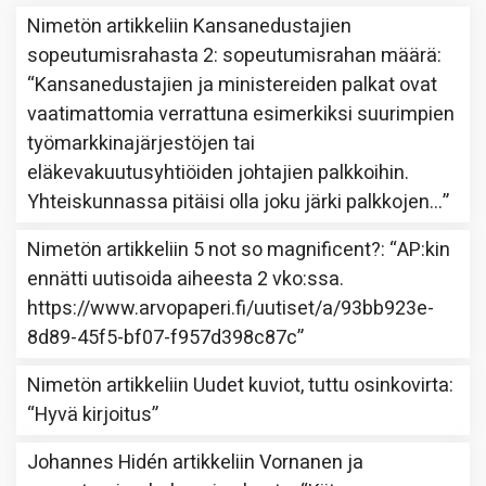
Nimetön
artikkeliin
Kansanedustajien
sopeutumisrahasta 2: sopeutumisrahan määrä
:
“
Kansanedustajien ja ministereiden palkat ovat
vaatimattomia verrattuna esimerkiksi suurimpien
työmarkkinajärjestöjen tai
eläkevakuutusyhtiöiden johtajien palkkoihin.
Yhteiskunnassa pitäisi olla joku järki palkkojen…
”
Nimetön
artikkeliin
5 not so magnificent?
: “
AP:kin
ennätti uutisoida aiheesta 2 vko:ssa.
https://www.arvopaperi.fi/uutiset/a/93bb923e-
8d89-45f5-bf07-f957d398c87c
”
Nimetön
artikkeliin
Uudet kuviot, tuttu osinkovirta
:
“
Hyvä kirjoitus
”
Johannes Hidén
artikkeliin
Vornanen ja