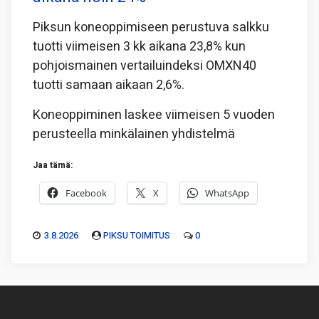
Piksun koneoppimiseen perustuva salkku
tuotti viimeisen 3 kk aikana 23,8% kun
pohjoismainen vertailuindeksi OMXN40
tuotti samaan aikaan 2,6%.
Koneoppiminen laskee viimeisen 5 vuoden
perusteella minkälainen yhdistelmä
Jaa tämä:
Facebook
X
WhatsApp
3.8.2026
PIKSU TOIMITUS
0