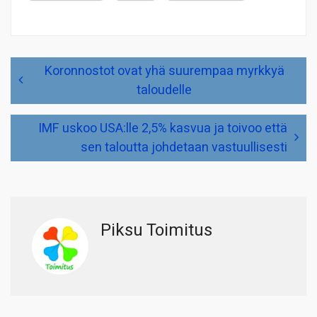
Artikkelien
Koronnostot ovat yhä suurempaa myrkkyä
selaus
taloudelle
IMF uskoo USA:lle 2,5% kasvua ja toivoo että
sen taloutta johdetaan vastuullisesti
Piksu Toimitus