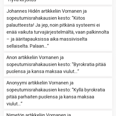
Johannes Hidén
artikkeliin
Vornanen ja
sopeutumisrahakausien kesto
: “
Kiitos
palautteesta! Ja jep, noin pitkänä systeemi ei
enää vaikuta turvajärjestelmältä, vaan palkinnolta
– ja ääritapauksissa aika massiiviselta
sellaiselta. Palaan…
”
Anon
artikkeliin
Vornanen ja
sopeutumisrahakausien kesto
: “
Byrokratia pitää
puolensa ja kansa maksaa viulut…
”
Anonyymi
artikkeliin
Vornanen ja
sopeutumisrahakausien kesto
: “
Kyllä byrokratia
pitää parhaiten puolensa ja kansa maksaa
viulut…
”
Nimetön
artikkeliin
Vornanen ja