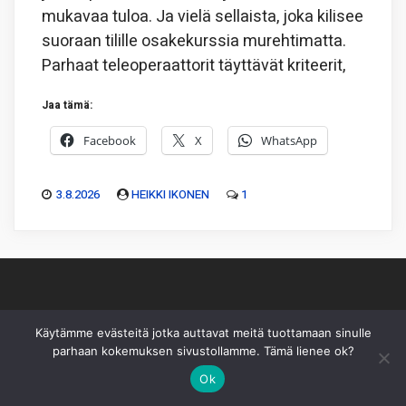
mukavaa tuloa. Ja vielä sellaista, joka kilisee
suoraan tilille osakekurssia murehtimatta.
Parhaat teleoperaattorit täyttävät kriteerit,
Jaa tämä:
Facebook
X
WhatsApp
3.8.2026
HEIKKI IKONEN
1
Piksu Oy
|
Toimitus
|
Käyttöehdot
|
Mediakortti
Käytämme evästeitä jotka auttavat meitä tuottamaan sinulle
parhaan kokemuksen sivustollamme. Tämä lienee ok?
Sivusto ei sisällä sijoitussuosituksia eikä sisältöä pidä
Ok
sellaiseksi tulkita