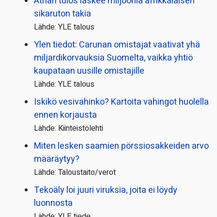
Atrian tulos laskee miljoonia afrikkalaisen
sikaruton takia
Lähde: YLE talous
Ylen tiedot: Carunan omistajat vaativat yhä
miljardi­korvauksia Suomelta, vaikka yhtiö
kaupataan uusille omistajille
Lähde: YLE talous
Iskikö vesivahinko? Kartoita vahingot huolella
ennen korjausta
Lähde: Kiinteistölehti
Miten lesken saamien pörssi­osakkeiden arvo
määräytyy?
Lähde: Taloustaito/verot
Tekoäly loi juuri viruksia, joita ei löydy
luonnosta
Lähde: YLE tiede