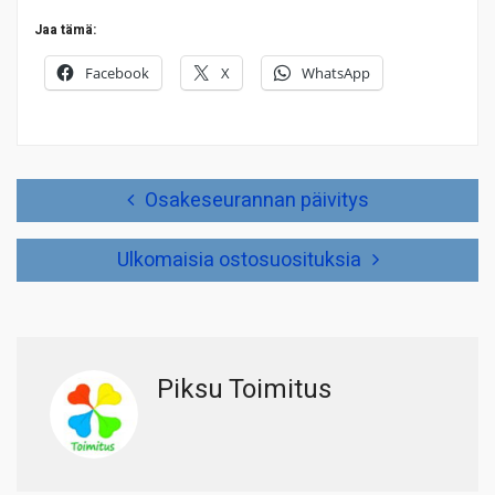
Jaa tämä:
Facebook
X
WhatsApp
Artikkelien
Osakeseurannan päivitys
selaus
Ulkomaisia ostosuosituksia
Piksu Toimitus