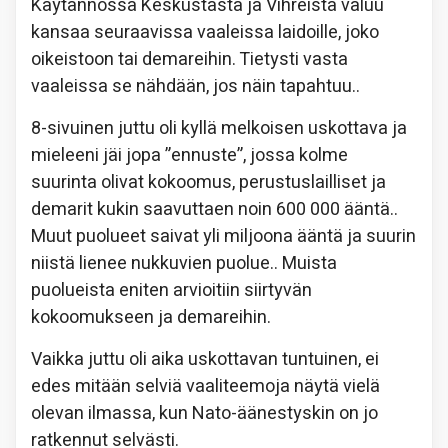
Käytännössä Keskustasta ja Vihreistä valuu
kansaa seuraavissa vaaleissa laidoille, joko
oikeistoon tai demareihin. Tietysti vasta
vaaleissa se nähdään, jos näin tapahtuu..
8-sivuinen juttu oli kyllä melkoisen uskottava ja
mieleeni jäi jopa ”ennuste”, jossa kolme
suurinta olivat kokoomus, perustuslailliset ja
demarit kukin saavuttaen noin 600 000 ääntä..
Muut puolueet saivat yli miljoona ääntä ja suurin
niistä lienee nukkuvien puolue.. Muista
puolueista eniten arvioitiin siirtyvän
kokoomukseen ja demareihin.
Vaikka juttu oli aika uskottavan tuntuinen, ei
edes mitään selviä vaaliteemoja näytä vielä
olevan ilmassa, kun Nato-äänestyskin on jo
ratkennut selvästi.