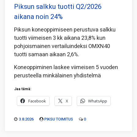
Piksun salkku tuotti Q2/2026
aikana noin 24%
Piksun koneoppimiseen perustuva salkku
tuotti viimeisen 3 kk aikana 23,8% kun
pohjoismainen vertailuindeksi OMXN40
tuotti samaan aikaan 2,6%.
Koneoppiminen laskee viimeisen 5 vuoden
perusteella minkälainen yhdistelmä
Jaa tämä:
Facebook
X
WhatsApp
3.8.2026
PIKSU TOIMITUS
0