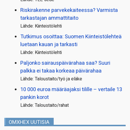
Riskirakenne parvekekaiteessa? Varmista
tarkastajan ammattitaito
Lähde: Kiinteistölehti
Tutkimus osoittaa: Suomen Kiinteistölehteä
luetaan kauan ja tarkasti
Lähde: Kiinteistölehti
Paljonko sairauspäivä­rahaa saa? Suuri
palkka ei takaa korkeaa päivärahaa
Lähde: Taloustaito/työ ja eläke
10 000 euroa määräajaksi tilille – vertaile 13
pankin korot
Lähde: Taloustaito/rahat
OMXHEX UUTISIA