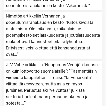
sopeutumisrahakausien kesto
: “
Aikamoista
”
Nimetön
artikkeliin
Vornanen ja
sopeutumisrahakausien kesto
: “
Kiitos kivoista
ajatuksista. Olet oikeassa, kaikenlaisiset
pidempikestoiset laiskuudesta ja joutilaisuudesta
maksettavat kannusteet pitäisi lyhentää.
Erityisesti voisi olettaa että kansanedustajat
ovat…
”
J. V. Vahe
artikkeliin
”Naapuruus Venäjän kanssa
on kuin lottovoitto suomalaisille”
: “
Täsmentäisin
viimeistä kappalettani. Ilmaisu ”tarveharkinta”
viittaa järkevyyteen, mutta asia on myös
juridinen. Perustuslaki ”velvoittaa” julkista
sektoria huolehtimaan perusopetuksesta ja
sotesta,…
”