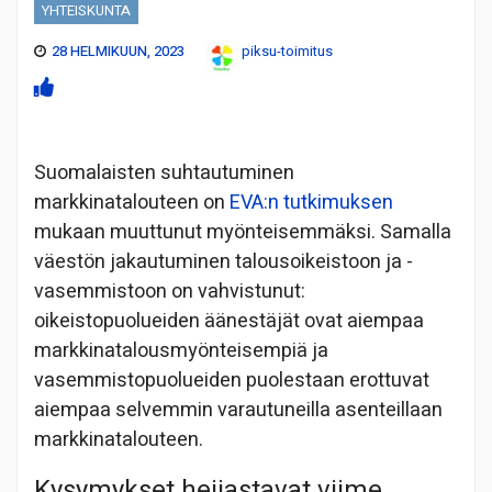
YHTEISKUNTA
28 HELMIKUUN, 2023
piksu-toimitus
Suomalaisten suhtautuminen
markkinatalouteen on
EVA:n tutkimuksen
mukaan muuttunut myönteisemmäksi. Samalla
väestön jakautuminen talousoikeistoon ja -
vasemmistoon on vahvistunut:
oikeistopuolueiden äänestäjät ovat aiempaa
markkinatalousmyönteisempiä ja
vasemmistopuolueiden puolestaan erottuvat
aiempaa selvemmin varautuneilla asenteillaan
markkinatalouteen.
Kysymykset heijastavat viime