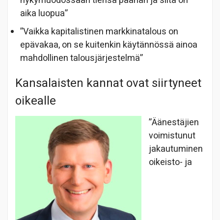
nykymuodossaan tiensä päähän ja siitä on
aika luopua”
”Vaikka kapitalistinen markkinatalous on
epävakaa, on se kuitenkin käytännössä ainoa
mahdollinen talousjärjestelmä”
Kansalaisten kannat ovat siirtyneet
oikealle
”Äänestäjien
voimistunut
jakautuminen
oikeisto- ja