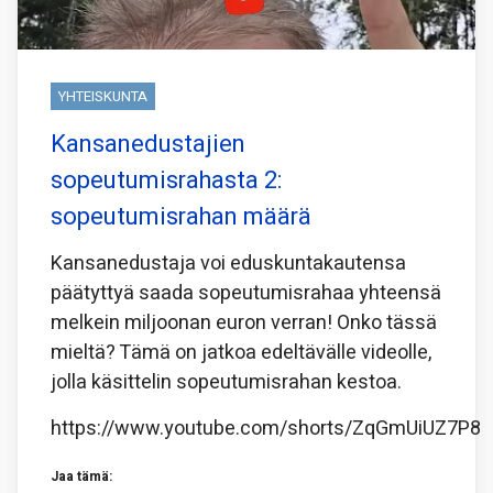
YHTEISKUNTA
Kansanedustajien
sopeutumisrahasta 2:
sopeutumisrahan määrä
Kansanedustaja voi eduskuntakautensa
päätyttyä saada sopeutumisrahaa yhteensä
melkein miljoonan euron verran! Onko tässä
mieltä? Tämä on jatkoa edeltävälle videolle,
jolla käsittelin sopeutumisrahan kestoa.
https://www.youtube.com/shorts/ZqGmUiUZ7P8
Jaa tämä: