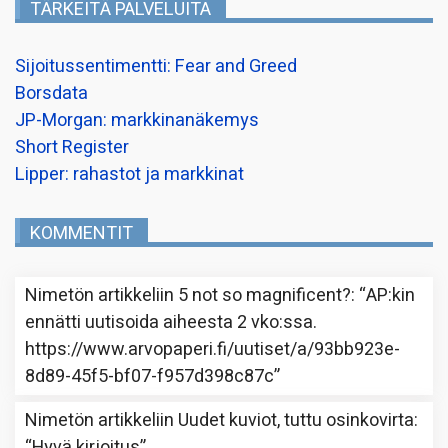
TÄRKEITÄ PALVELUITA
Sijoitussentimentti: Fear and Greed
Borsdata
JP-Morgan: markkinanäkemys
Short Register
Lipper: rahastot ja markkinat
KOMMENTIT
Nimetön
artikkeliin
5 not so magnificent?
: “
AP:kin
ennätti uutisoida aiheesta 2 vko:ssa.
https://www.arvopaperi.fi/uutiset/a/93bb923e-
8d89-45f5-bf07-f957d398c87c
”
Nimetön
artikkeliin
Uudet kuviot, tuttu osinkovirta
:
“
Hyvä kirjoitus
”