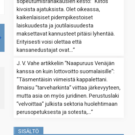
sopeutumisrahakausien kesto
: “
Kiitos
kivoista ajatuksista. Olet oikeassa,
kaikenlaisiset pidempikestoiset
laiskuudesta ja joutilaisuudesta
maksettavat kannusteet pitäisi lyhentää.
Erityisesti voisi olettaa että
kansanedustajat ovat…
”
J. V. Vahe
artikkeliin
”Naapuruus Venäjän
kanssa on kuin lottovoitto suomalaisille”
:
“
Täsmentäisin viimeistä kappalettani.
Ilmaisu ”tarveharkinta” viittaa järkevyyteen,
mutta asia on myös juridinen. Perustuslaki
”velvoittaa” julkista sektoria huolehtimaan
perusopetuksesta ja sotesta,…
”
SISÄLTÖ