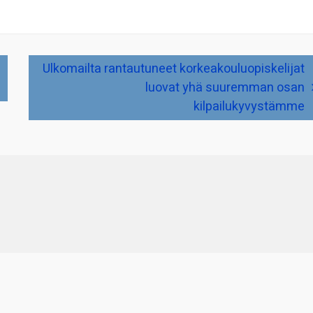
Ulkomailta rantautuneet korkeakouluopiskelijat
luovat yhä suuremman osan
kilpailukyvystämme