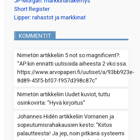
JP-Morgan: markkinanäkemys
Short Register
Lipper: rahastot ja markkinat
KOMMENTIT
Nimetön
artikkeliin
5 not so magnificent?
:
“
AP:kin ennätti uutisoida aiheesta 2 vko:ssa.
https://www.arvopaperi.fi/uutiset/a/93bb923e-
8d89-45f5-bf07-f957d398c87c
”
Nimetön
artikkeliin
Uudet kuviot, tuttu
osinkovirta
: “
Hyvä kirjoitus
”
Johannes Hidén
artikkeliin
Vornanen ja
sopeutumisrahakausien kesto
: “
Kiitos
palautteesta! Ja jep, noin pitkänä systeemi