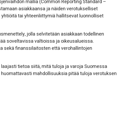
ojenvaihdon mallia (Common Reporting Standard –
nistamaan asiakkaansa ja näiden verotukselliset
a yhtiöitä tai yhteenliittymiä hallitsevat luonnolliset
smenettely, jolla selvitetään asiakkaan todellinen
ää soveltavissa valtioissa ja oikeusalueissa.
sekä finanssilaitosten että verohallintojen
ajasti tietoa siitä, mitä tuloja ja varoja Suomessa
aa huomattavasti mahdollisuuksia pitää tuloja verotuksen