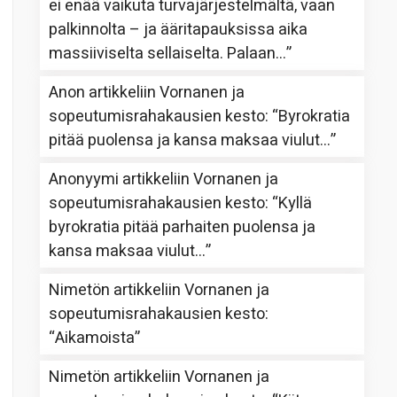
ei enää vaikuta turvajärjestelmältä, vaan
palkinnolta – ja ääritapauksissa aika
massiiviselta sellaiselta. Palaan…
”
Anon
artikkeliin
Vornanen ja
sopeutumisrahakausien kesto
: “
Byrokratia
pitää puolensa ja kansa maksaa viulut…
”
Anonyymi
artikkeliin
Vornanen ja
sopeutumisrahakausien kesto
: “
Kyllä
byrokratia pitää parhaiten puolensa ja
kansa maksaa viulut…
”
Nimetön
artikkeliin
Vornanen ja
sopeutumisrahakausien kesto
:
“
Aikamoista
”
Nimetön
artikkeliin
Vornanen ja