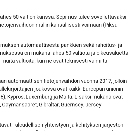
ähes 50 valtion kanssa. Sopimus tulee sovellettavaksi
etojenvaihdon mallin kansallisesti voimaan (Piksu
opimuksen automaattisesta pankkien sekä rahoitus- ja
imuksessa on mukana lähes 50 valtiota ja oikeusaluetta.
ita valtioita, kun ne ovat teknisesti valmiita
aan automaattisen tietojenvaihdon vuonna 2017, jolloin
llekirjoittajien joukossa ovat kaikki Euroopan unionin
18), Kypros, Luxemburg ja Malta. Lisäksi mukana ovat
 Caymansaaret, Gibraltar, Guernsey, Jersey,
avat Taloudellisen yhteistyön ja kehityksen järjestön