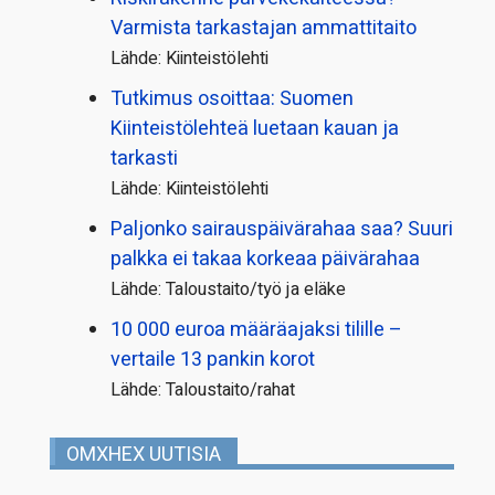
Varmista tarkastajan ammattitaito
Lähde: Kiinteistölehti
Tutkimus osoittaa: Suomen
Kiinteistölehteä luetaan kauan ja
tarkasti
Lähde: Kiinteistölehti
Paljonko sairauspäivä­rahaa saa? Suuri
palkka ei takaa korkeaa päivärahaa
Lähde: Taloustaito/työ ja eläke
10 000 euroa määräajaksi tilille –
vertaile 13 pankin korot
Lähde: Taloustaito/rahat
OMXHEX UUTISIA