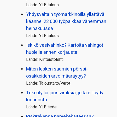
Lähde: YLE talous
Yhdysvaltain työmarkkinoilla yllättävä
käänne: 23 000 työpaikkaa vähemmän
heinäkuussa
Lähde: YLE talous
Iskikö vesivahinko? Kartoita vahingot
huolella ennen korjausta
Lähde: Kiinteistölehti
Miten lesken saamien pörssi­
osakkeiden arvo määräytyy?
Lähde: Taloustaito/verot
Tekoäly loi juuri viruksia, joita ei löydy
luonnosta
Lähde: YLE tiede
Riskirakenne parvekekaiteessa?