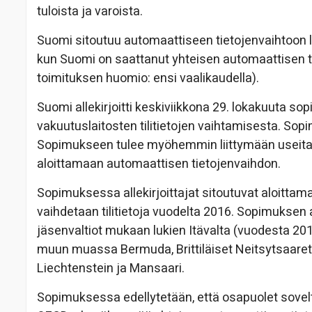
tuloista ja varoista.
Suomi sitoutuu automaattiseen tietojenvaihtoon l
kun Suomi on saattanut yhteisen automaattisen ti
toimituksen huomio: ensi vaalikaudella).
Suomi allekirjoitti keskiviikkona 29. lokakuuta s
vakuutuslaitosten tilitietojen vaihtamisesta. Sop
Sopimukseen tulee myöhemmin liittymään useita mu
aloittamaan automaattisen tietojenvaihdon.
Sopimuksessa allekirjoittajat sitoutuvat aloittam
vaihdetaan tilitietoja vuodelta 2016. Sopimuksen a
jäsenvaltiot mukaan lukien Itävalta (vuodesta 20
muun muassa Bermuda, Brittiläiset Neitsytsaaret,
Liechtenstein ja Mansaari.
Sopimuksessa edellytetään, että osapuolet sovelt