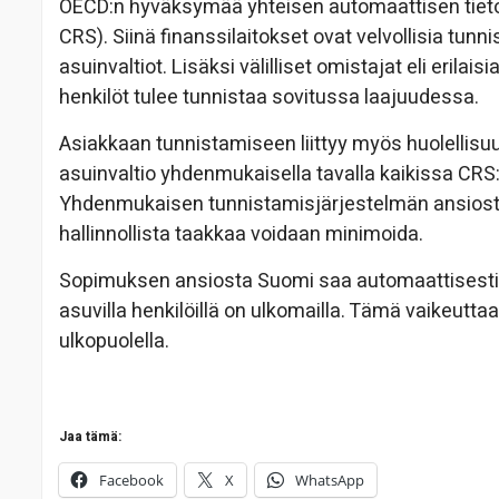
OECD:n hyväksymää yhteisen automaattisen tiet
CRS). Siinä finanssilaitokset ovat velvollisia tun
asuinvaltiot. Lisäksi välilliset omistajat eli erilaisi
henkilöt tulee tunnistaa sovitussa laajuudessa.
Asiakkaan tunnistamiseen liittyy myös huolellisuu
asuinvaltio yhdenmukaisella tavalla kaikissa CRS:
Yhdenmukaisen tunnistamisjärjestelmän ansiosta 
hallinnollista taakkaa voidaan minimoida.
Sopimuksen ansiosta Suomi saa automaattisesti la
asuvilla henkilöillä on ulkomailla. Tämä vaikeutt
ulkopuolella.
Jaa tämä:
Facebook
X
WhatsApp