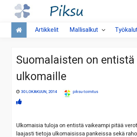
Talous
Artikkelit
Mallisalkut
Työkalu
Suomalaisten on entistä 
ulkomaille
30 LOKAKUUN, 2014
piksu-toimitus
Ulkomaisia tuloja on entistä vaikeampi pitää ver
laajasti tietoja ulkomaisissa pankeissa sekä raho