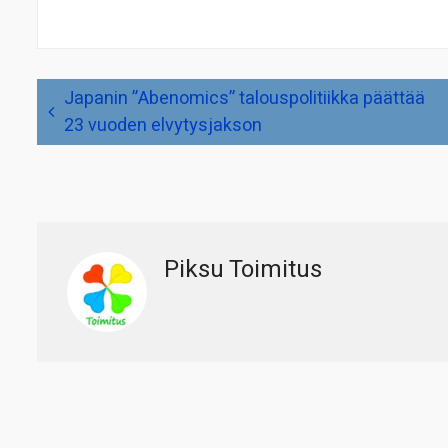
Artikkelien
Japanin ”Abenomics” talouspolitiikka päättää
selaus
23 vuoden elvytysjakson
Piksu Toimitus