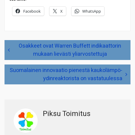
Facebook
X
WhatsApp
Artikkelien
Osakkeet ovat Warren Buffett indikaattorin
selaus
mukaan lievästi yliarvostettuja
Suomalainen innovaatio pienestä kaukolämpö-
ydinreaktorista on vastatuulessa
Piksu Toimitus