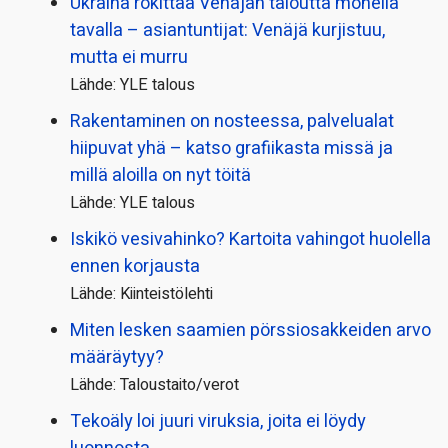
Ukraina rökittää Venäjän taloutta monella
tavalla – asiantuntijat: Venäjä kurjistuu,
mutta ei murru
Lähde: YLE talous
Rakentaminen on nosteessa, palvelualat
hiipuvat yhä – katso grafiikasta missä ja
millä aloilla on nyt töitä
Lähde: YLE talous
Iskikö vesivahinko? Kartoita vahingot huolella
ennen korjausta
Lähde: Kiinteistölehti
Miten lesken saamien pörssi­osakkeiden arvo
määräytyy?
Lähde: Taloustaito/verot
Tekoäly loi juuri viruksia, joita ei löydy