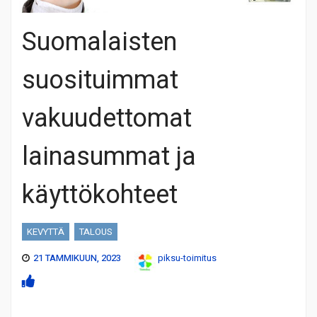
Suomalaisten
suosituimmat
vakuudettomat
lainasummat ja
käyttökohteet
KEVYTTÄ
TALOUS
21 TAMMIKUUN, 2023
piksu-toimitus