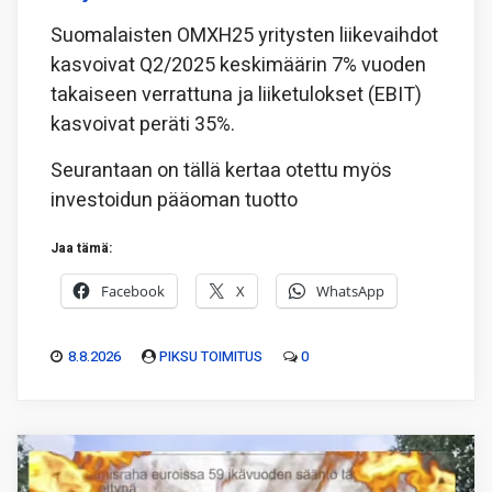
Suomalaisten OMXH25 yritysten liikevaihdot
kasvoivat Q2/2025 keskimäärin 7% vuoden
takaiseen verrattuna ja liiketulokset (EBIT)
kasvoivat peräti 35%.
Seurantaan on tällä kertaa otettu myös
investoidun pääoman tuotto
Jaa tämä:
Facebook
X
WhatsApp
8.8.2026
PIKSU TOIMITUS
0