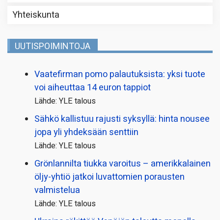
Yhteiskunta
UUTISPOIMINTOJA
Vaatefirman pomo palautuksista: yksi tuote
voi aiheuttaa 14 euron tappiot
Lähde: YLE talous
Sähkö kallistuu rajusti syksyllä: hinta nousee
jopa yli yhdeksään senttiin
Lähde: YLE talous
Grönlannilta tiukka varoitus – amerikkalainen
öljy-yhtiö jatkoi luvattomien porausten
valmistelua
Lähde: YLE talous