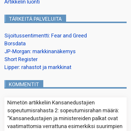
Artikkelin luonti
TÄRKEITÄ PALVELUITA
Sijoitussentimentti: Fear and Greed
Borsdata
JP-Morgan: markkinanäkemys
Short Register
Lipper: rahastot ja markkinat
KOMMENTIT
Nimetön
artikkeliin
Kansanedustajien
sopeutumisrahasta 2: sopeutumisrahan määrä
:
“
Kansanedustajien ja ministereiden palkat ovat
vaatimattomia verrattuna esimerkiksi suurimpien