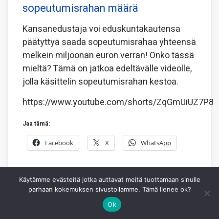
sopeutumisrahan määrä
Kansanedustaja voi eduskuntakautensa
päätyttyä saada sopeutumisrahaa yhteensä
melkein miljoonan euron verran! Onko tässä
mieltä? Tämä on jatkoa edeltävälle videolle,
jolla käsittelin sopeutumisrahan kestoa.
https://www.youtube.com/shorts/ZqGmUiUZ7P8
Jaa tämä:
Facebook
X
WhatsApp
5.8.2026
JOHANNES HIDÉN
1
Käytämme evästeitä jotka auttavat meitä tuottamaan sinulle
parhaan kokemuksen sivustollamme. Tämä lienee ok?
Ok