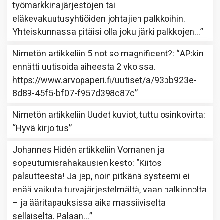
työmarkkinajärjestöjen tai
eläkevakuutusyhtiöiden johtajien palkkoihin.
Yhteiskunnassa pitäisi olla joku järki palkkojen…
”
Nimetön
artikkeliin
5 not so magnificent?
: “
AP:kin
ennätti uutisoida aiheesta 2 vko:ssa.
https://www.arvopaperi.fi/uutiset/a/93bb923e-
8d89-45f5-bf07-f957d398c87c
”
Nimetön
artikkeliin
Uudet kuviot, tuttu osinkovirta
:
“
Hyvä kirjoitus
”
Johannes Hidén
artikkeliin
Vornanen ja
sopeutumisrahakausien kesto
: “
Kiitos
palautteesta! Ja jep, noin pitkänä systeemi ei
enää vaikuta turvajärjestelmältä, vaan palkinnolta
– ja ääritapauksissa aika massiiviselta
sellaiselta. Palaan…
”