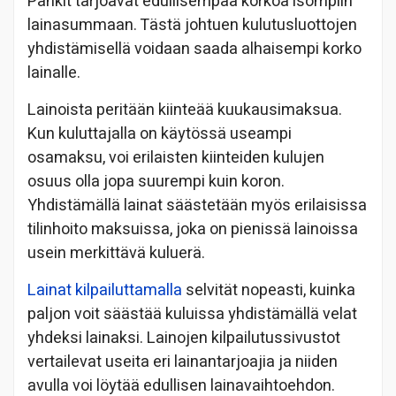
Pankit tarjoavat edullisempaa korkoa isompiin
lainasummaan. Tästä johtuen kulutusluottojen
yhdistämisellä voidaan saada alhaisempi korko
lainalle.
Lainoista peritään kiinteää kuukausimaksua.
Kun kuluttajalla on käytössä useampi
osamaksu, voi erilaisten kiinteiden kulujen
osuus olla jopa suurempi kuin koron.
Yhdistämällä lainat säästetään myös erilaisissa
tilinhoito maksuissa, joka on pienissä lainoissa
usein merkittävä kuluerä.
Lainat kilpailuttamalla
selvität nopeasti, kuinka
paljon voit säästää kuluissa yhdistämällä velat
yhdeksi lainaksi. Lainojen kilpailutussivustot
vertailevat useita eri lainantarjoajia ja niiden
avulla voi löytää edullisen lainavaihtoehdon.