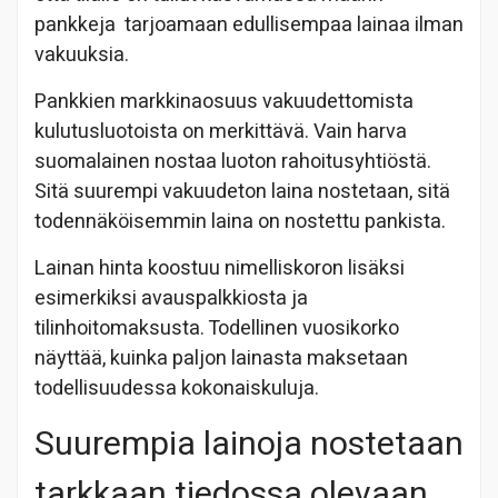
pankkeja tarjoamaan edullisempaa lainaa ilman
vakuuksia.
Pankkien markkinaosuus vakuudettomista
kulutusluotoista on merkittävä. Vain harva
suomalainen nostaa luoton rahoitusyhtiöstä.
Sitä suurempi vakuudeton laina nostetaan, sitä
todennäköisemmin laina on nostettu pankista.
Lainan hinta koostuu nimelliskoron lisäksi
esimerkiksi avauspalkkiosta ja
tilinhoitomaksusta. Todellinen vuosikorko
näyttää, kuinka paljon lainasta maksetaan
todellisuudessa kokonaiskuluja.
Suurempia lainoja nostetaan
tarkkaan tiedossa olevaan