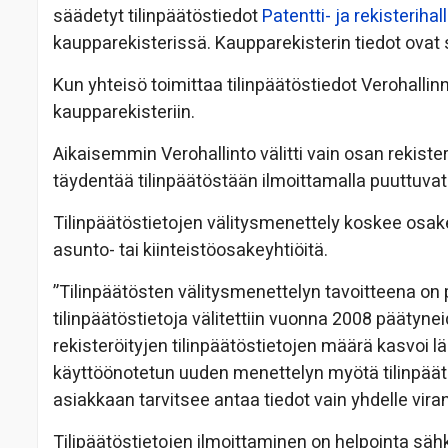
säädetyt tilinpäätöstiedot
Patentti- ja rekisterihal
kaupparekisterissä. Kaupparekisterin tiedot ovat 
Kun yhteisö toimittaa tilinpäätöstiedot Verohallinn
kaupparekisteriin.
Aikaisemmin Verohallinto välitti vain osan rekister
täydentää tilinpäätöstään ilmoittamalla puuttuvat 
Tilinpäätöstietojen välitysmenettely koskee osak
asunto- tai kiinteistöosakeyhtiöitä.
”Tilinpäätösten välitysmenettelyn tavoitteena o
tilinpäätöstietoja välitettiin vuonna 2008 päätynei
rekisteröityjen tilinpäätöstietojen määrä kasvoi
käyttöönotetun uuden menettelyn myötä tilinpäät
asiakkaan tarvitsee antaa tiedot vain yhdelle virano
Tilipäätöstietojen ilmoittaminen on helpointa sä