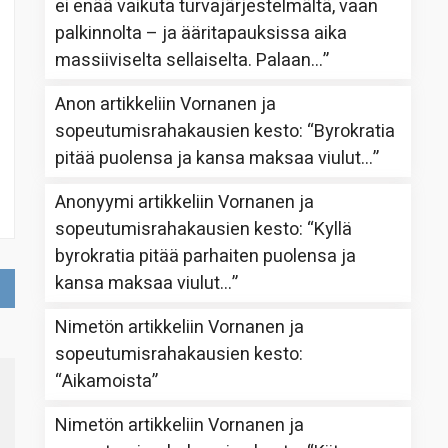
ei enää vaikuta turvajärjestelmältä, vaan
palkinnolta – ja ääritapauksissa aika
massiiviselta sellaiselta. Palaan…
”
Anon
artikkeliin
Vornanen ja
sopeutumisrahakausien kesto
: “
Byrokratia
pitää puolensa ja kansa maksaa viulut…
”
Anonyymi
artikkeliin
Vornanen ja
sopeutumisrahakausien kesto
: “
Kyllä
byrokratia pitää parhaiten puolensa ja
kansa maksaa viulut…
”
Nimetön
artikkeliin
Vornanen ja
sopeutumisrahakausien kesto
:
“
Aikamoista
”
Nimetön
artikkeliin
Vornanen ja