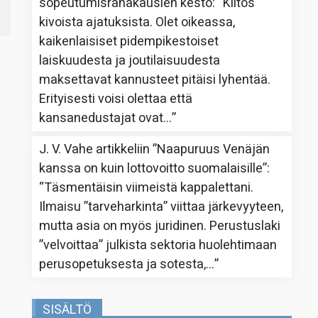
sopeutumisrahakausien kesto
: “
Kiitos
kivoista ajatuksista. Olet oikeassa,
kaikenlaisiset pidempikestoiset
laiskuudesta ja joutilaisuudesta
maksettavat kannusteet pitäisi lyhentää.
Erityisesti voisi olettaa että
kansanedustajat ovat…
”
J. V. Vahe
artikkeliin
”Naapuruus Venäjän
kanssa on kuin lottovoitto suomalaisille”
:
“
Täsmentäisin viimeistä kappalettani.
Ilmaisu ”tarveharkinta” viittaa järkevyyteen,
mutta asia on myös juridinen. Perustuslaki
”velvoittaa” julkista sektoria huolehtimaan
perusopetuksesta ja sotesta,…
”
SISÄLTÖ