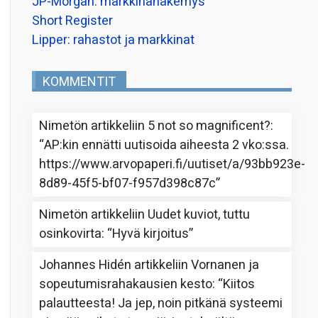
JP-Morgan: markkinanäkemys
Short Register
Lipper: rahastot ja markkinat
KOMMENTIT
Nimetön
artikkeliin
5 not so magnificent?
:
“
AP:kin ennätti uutisoida aiheesta 2 vko:ssa.
https://www.arvopaperi.fi/uutiset/a/93bb923e-
8d89-45f5-bf07-f957d398c87c
”
Nimetön
artikkeliin
Uudet kuviot, tuttu
osinkovirta
: “
Hyvä kirjoitus
”
Johannes Hidén
artikkeliin
Vornanen ja
sopeutumisrahakausien kesto
: “
Kiitos
palautteesta! Ja jep, noin pitkänä systeemi