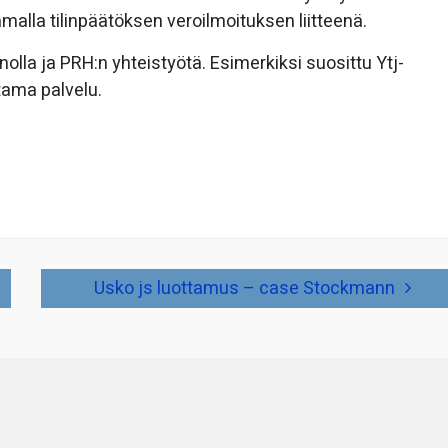
amalla tilinpäätöksen veroilmoituksen liitteenä.
nolla ja PRH:n yhteistyötä. Esimerkiksi suosittu Ytj-
tama palvelu.
Usko js luottamus – case Stockmann