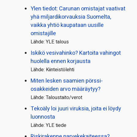
Ylen tiedot: Carunan omistajat vaativat
yhä miljardi­korvauksia Suomelta,
vaikka yhtiö kaupataan uusille
omistajille
Lähde: YLE talous
Iskikö vesivahinko? Kartoita vahingot
huolella ennen korjausta
Lähde: Kiinteistölehti
Miten lesken saamien pörssi­
osakkeiden arvo määräytyy?
Lähde: Taloustaito/verot
Tekoäly loi juuri viruksia, joita ei löydy
luonnosta
Lähde: YLE tiede
Riskirakenne parvekekaiteessa?