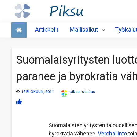
Talous
Artikkelit
Mallisalkut
Työkalu
Suomalaisyritysten luot
paranee ja byrokratia vä
12 ELOKUUN, 2011
piksu-toimitus
Suomalaisten yritysten taloudellise
byrokratia vähenee.
Verohallinto
toim