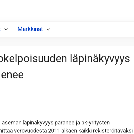
t
Markkinat
tokelpoisuuden läpinäkyvyys
henee
n aseman läpinäkyvyys paranee ja pk-yritysten
ittaa verovuodesta 2011 alkaen kaikki rekisteröitäväksi