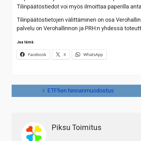
Tilinpäätöstiedot voi myös ilmoittaa paperilla ant
Tilinpäätöstietojen välittäminen on osa Verohallin
palvelu on Verohallinnon ja PRH:n yhdessä toteut
Jaa tämä:
Facebook
X
WhatsApp
Artikkelien
ETFfien hinnanmuodostus
selaus
Piksu Toimitus