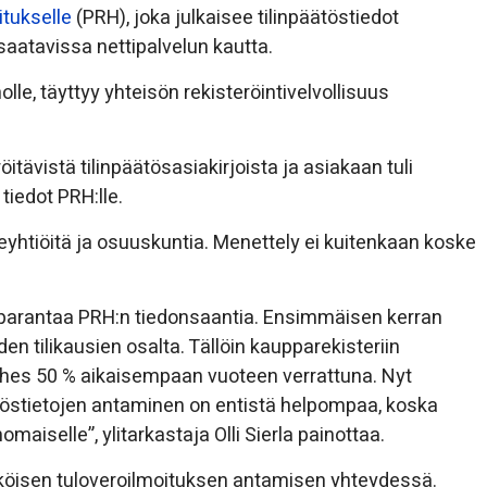
litukselle
(PRH), joka julkaisee tilinpäätöstiedot
saatavissa nettipalvelun kautta.
olle, täyttyy yhteisön rekisteröintivelvollisuus
öitävistä tilinpäätösasiakirjoista ja asiakaan tuli
tiedot PRH:lle.
eyhtiöitä ja osuuskuntia. Menettely ei kuitenkaan koske
n parantaa PRH:n tiedonsaantia. Ensimmäisen kerran
den tilikausien osalta. Tällöin kaupparekisteriin
 lähes 50 % aikaisempaan vuoteen verrattuna. Nyt
östietojen antaminen on entistä helpompaa, koska
maiselle”, ylitarkastaja Olli Sierla painottaa.
hköisen tuloveroilmoituksen antamisen yhteydessä.