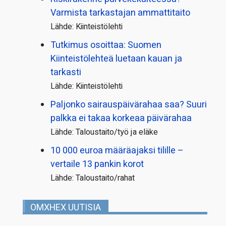
Varmista tarkastajan ammattitaito
Lähde: Kiinteistölehti
Tutkimus osoittaa: Suomen
Kiinteistölehteä luetaan kauan ja
tarkasti
Lähde: Kiinteistölehti
Paljonko sairauspäivä­rahaa saa? Suuri
palkka ei takaa korkeaa päivärahaa
Lähde: Taloustaito/työ ja eläke
10 000 euroa määräajaksi tilille –
vertaile 13 pankin korot
Lähde: Taloustaito/rahat
OMXHEX UUTISIA