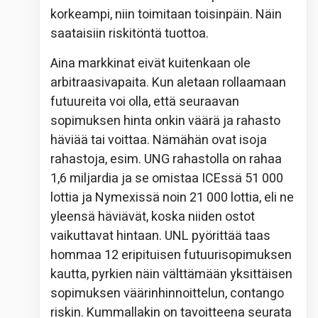
korkeampi, niin toimitaan toisinpäin. Näin
saataisiin riskitöntä tuottoa.
Aina markkinat eivät kuitenkaan ole
arbitraasivapaita. Kun aletaan rollaamaan
futuureita voi olla, että seuraavan
sopimuksen hinta onkin väärä ja rahasto
häviää tai voittaa. Nämähän ovat isoja
rahastoja, esim. UNG rahastolla on rahaa
1,6 miljardia ja se omistaa ICEssä 51 000
lottia ja Nymexissä noin 21 000 lottia, eli ne
yleensä häviävät, koska niiden ostot
vaikuttavat hintaan. UNL pyörittää taas
hommaa 12 eripituisen futuurisopimuksen
kautta, pyrkien näin välttämään yksittäisen
sopimuksen väärinhinnoittelun, contango
riskin. Kummallakin on tavoitteena seurata