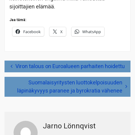
sijoittajien elämää.
Jaa tämä:
Facebook
X
WhatsApp
Artikkelien
Viron talous on Euroalueen parhaiten hoidettu
selaus
Suomalaisyritysten luottokelpoisuuden
läpinäkyvyys paranee ja byrokratia vähenee
Jarno Lönnqvist