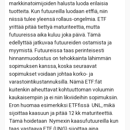
markkinatoimijoiden halusta luoda erilaisia
tuotteita. Kun futuureilla luodaan etffiä, niin
niissä tulee yleensä rollaus-ongelmia. ETF
yrittää pitää tiettyä maturiteettia, mutta
futuureissa aika kuluu joka päivä. Tämä
edellyttää jatkuvaa futuureiden ostamista ja
myymistä. Futuureissa taas perinteisesti
hinnanmuodostus on tehokkainta lähimmän
sopimuksen kanssa, koska seuraavat
sopimukset voidaan johtaa korko- ja
varastointikustannuksilla. Nämä ETF:fät
kuitenkin aiheuttavat kohtuuttoman voluumin
kaukaisempiin ja ei niin likviideihin sopimuksiin.
Eron huomaa esimerkiksi ETFfissä UNL, mikä
sijoittaa kaasuun ja pitää 12 kk maturiteettiä.
Tämä hoidetaan Nymexin kaasufutuureilla kun
taas vastaava ETF (UNG) sijoittaa aina