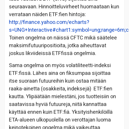
seuraavaan. Hinnoitteluvirheet huomaataan kun
verrataan näiden ETF:fien hintoja:
http://finance.yahoo.com/echarts?
s=UNG+Interactive#chart1:symbol=ung;range=6m;com
Toinen ongelma on näissä CFTC mikä säätelee
maksimifutuuripositioita, jotka aiheuttavat
joskus likviideissä ETFfissä ongelmia.
Sama ongelma on myös volatiliteetti-indeksi
ETF:fissä. Lähes aina on fiksumpaa sijoittaa
itse suoraan futuureihin kuin ostaa mitään
raaka-ainetta (osakkeita, indeksejä) ETF:fien
kautta. Ylipäätään mielestäni, jos tuotteisiin on
saatavissa hyviä futuureja, niitä kannattaa
käyttää ennen kuin ETF:fiä. Yksityishenkilöillä
ETA-alueen ulkopuolella on verottajan luoma
keinotekoinen ongelma mikä vaikeuttaa