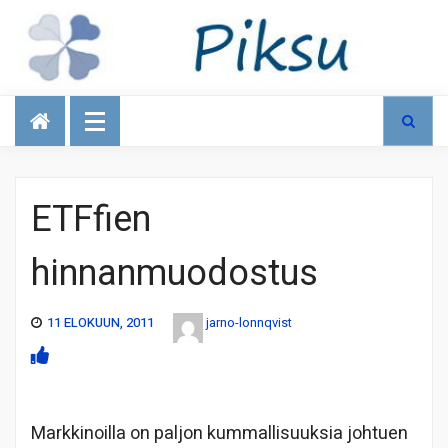
Talous
ETFfien
hinnanmuodostus
11 ELOKUUN, 2011
jarno-lonnqvist
Markkinoilla on paljon kummallisuuksia johtuen