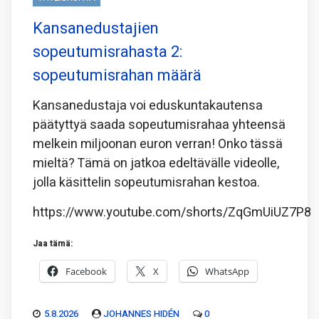
Kansanedustajien
sopeutumisrahasta 2:
sopeutumisrahan määrä
Kansanedustaja voi eduskuntakautensa
päätyttyä saada sopeutumisrahaa yhteensä
melkein miljoonan euron verran! Onko tässä
mieltä? Tämä on jatkoa edeltävälle videolle,
jolla käsittelin sopeutumisrahan kestoa.
https://www.youtube.com/shorts/ZqGmUiUZ7P8
Jaa tämä:
Facebook
X
WhatsApp
5.8.2026
JOHANNES HIDÉN
0