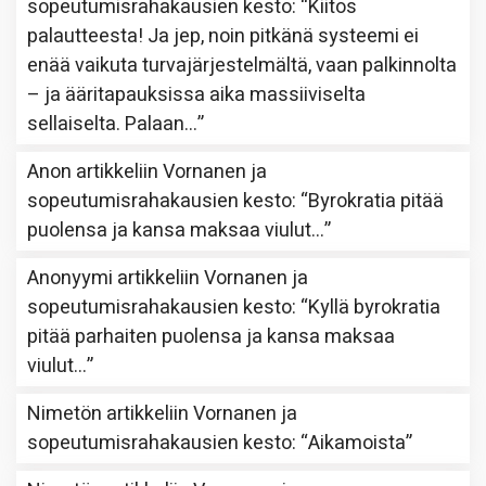
sopeutumisrahakausien kesto
: “
Kiitos
palautteesta! Ja jep, noin pitkänä systeemi ei
enää vaikuta turvajärjestelmältä, vaan palkinnolta
– ja ääritapauksissa aika massiiviselta
sellaiselta. Palaan…
”
Anon
artikkeliin
Vornanen ja
sopeutumisrahakausien kesto
: “
Byrokratia pitää
puolensa ja kansa maksaa viulut…
”
Anonyymi
artikkeliin
Vornanen ja
sopeutumisrahakausien kesto
: “
Kyllä byrokratia
pitää parhaiten puolensa ja kansa maksaa
viulut…
”
Nimetön
artikkeliin
Vornanen ja
sopeutumisrahakausien kesto
: “
Aikamoista
”