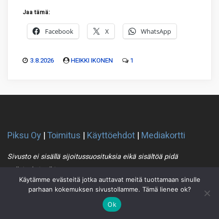
Jaa tämä:
Facebook
X
WhatsApp
3.8.2026
HEIKKI IKONEN
1
Piksu Oy
|
Toimitus
|
Käyttöehdot
|
Mediakortti
Sivusto ei sisällä sijoitussuosituksia eikä sisältöä pidä
sellaiseksi tulkita
Käytämme evästeitä jotka auttavat meitä tuottamaan sinulle
parhaan kokemuksen sivustollamme. Tämä lienee ok?
Piksu RSS
Ok