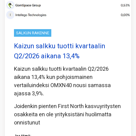
SALKUN RAKENNE
Kaizun salkku tuotti kvartaalin
Q2/2026 aikana 13,4%
Kaizun salkku tuotti kvartaalin Q2/2026
aikana 13,4% kun pohjoismainen
vertailuindeksi OMXN40 nousi samassa
ajassa 3,9%.
Joidenkin pienten First North kasvuyritysten
osakkeita en ole yrityksistäni huolimatta
onnistunut
Jaa tämä: