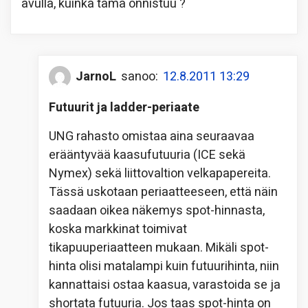
avulla, kuinka tämä onnistuu ?
JarnoL
sanoo:
12.8.2011 13:29
Futuurit ja ladder-periaate
UNG rahasto omistaa aina seuraavaa
erääntyvää kaasufutuuria (ICE sekä
Nymex) sekä liittovaltion velkapapereita.
Tässä uskotaan periaatteeseen, että näin
saadaan oikea näkemys spot-hinnasta,
koska markkinat toimivat
tikapuuperiaatteen mukaan. Mikäli spot-
hinta olisi matalampi kuin futuurihinta, niin
kannattaisi ostaa kaasua, varastoida se ja
shortata futuuria. Jos taas spot-hinta on