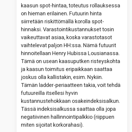
kaasun spot-hintaa, toteutus rollauksessa
on hieman erilainen. Futuurin hinta
siirretään riskittömällä korolla spot-
hinnaksi. Varastointikustannukset tosin
vaikeuttavat asiaa, koska varastotasot
vaihtelevat paljon HH:ssa. Nämä futuurit
hinnoitellaan Henry Hubissa Lousianassa.
Tämä on usean kaasuputken risteyskohta
ja kaasun toimitus eripaikkaan saattaa
joskus olla kallistakin, esim. Nykiin.
Tämän ladder-periaatteen takia, voit tehdä
futuureilla itsellesi hyvin
kustannustehokkaan osakeindeksisalkun.
Tässä indeksisalkussa saattaa olla jopa
negatiivinen hallinnointipalkkio (riippuen
miten sijoitat korkorahasi).