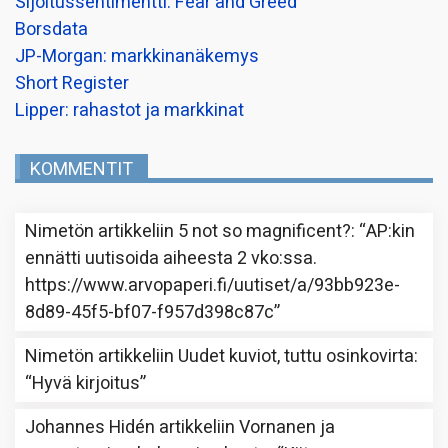
Sijoitussentimentti: Fear and Greed
Borsdata
JP-Morgan: markkinanäkemys
Short Register
Lipper: rahastot ja markkinat
KOMMENTIT
Nimetön
artikkeliin
5 not so magnificent?
: “
AP:kin
ennätti uutisoida aiheesta 2 vko:ssa.
https://www.arvopaperi.fi/uutiset/a/93bb923e-
8d89-45f5-bf07-f957d398c87c
”
Nimetön
artikkeliin
Uudet kuviot, tuttu osinkovirta
:
“
Hyvä kirjoitus
”
Johannes Hidén
artikkeliin
Vornanen ja