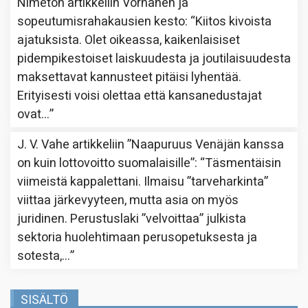
Nimetön
artikkeliin
Vornanen ja
sopeutumisrahakausien kesto
: “
Kiitos kivoista
ajatuksista. Olet oikeassa, kaikenlaisiset
pidempikestoiset laiskuudesta ja joutilaisuudesta
maksettavat kannusteet pitäisi lyhentää.
Erityisesti voisi olettaa että kansanedustajat
ovat…
”
J. V. Vahe
artikkeliin
”Naapuruus Venäjän kanssa
on kuin lottovoitto suomalaisille”
: “
Täsmentäisin
viimeistä kappalettani. Ilmaisu ”tarveharkinta”
viittaa järkevyyteen, mutta asia on myös
juridinen. Perustuslaki ”velvoittaa” julkista
sektoria huolehtimaan perusopetuksesta ja
sotesta,…
”
SISÄLTÖ