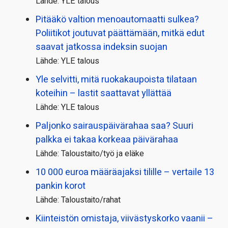
Lähde: YLE talous
Pitääkö valtion menoautomaatti sulkea?
Poliitikot joutuvat päättämään, mitkä edut
saavat jatkossa indeksin suojan
Lähde: YLE talous
Yle selvitti, mitä ruokakaupoista tilataan
koteihin – lastit saattavat yllättää
Lähde: YLE talous
Paljonko sairauspäivä­rahaa saa? Suuri
palkka ei takaa korkeaa päivärahaa
Lähde: Taloustaito/työ ja eläke
10 000 euroa määräajaksi tilille – vertaile 13
pankin korot
Lähde: Taloustaito/rahat
Kiinteistön omistaja, viivästyskorko vaanii –