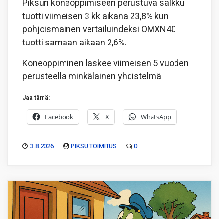
Piksun koneoppimiseen perustuva salkku
tuotti viimeisen 3 kk aikana 23,8% kun
pohjoismainen vertailuindeksi OMXN40
tuotti samaan aikaan 2,6%.
Koneoppiminen laskee viimeisen 5 vuoden
perusteella minkälainen yhdistelmä
Jaa tämä:
Facebook
X
WhatsApp
3.8.2026
PIKSU TOIMITUS
0