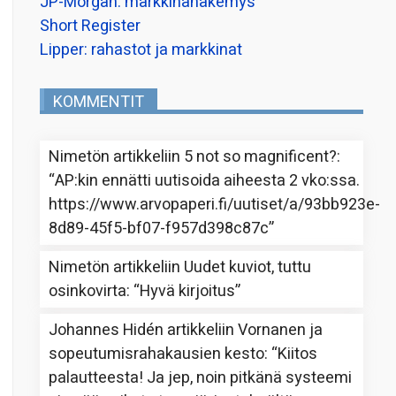
JP-Morgan: markkinanäkemys
Short Register
Lipper: rahastot ja markkinat
KOMMENTIT
Nimetön
artikkeliin
5 not so magnificent?
:
“
AP:kin ennätti uutisoida aiheesta 2 vko:ssa.
https://www.arvopaperi.fi/uutiset/a/93bb923e-
8d89-45f5-bf07-f957d398c87c
”
Nimetön
artikkeliin
Uudet kuviot, tuttu
osinkovirta
: “
Hyvä kirjoitus
”
Johannes Hidén
artikkeliin
Vornanen ja
sopeutumisrahakausien kesto
: “
Kiitos
palautteesta! Ja jep, noin pitkänä systeemi