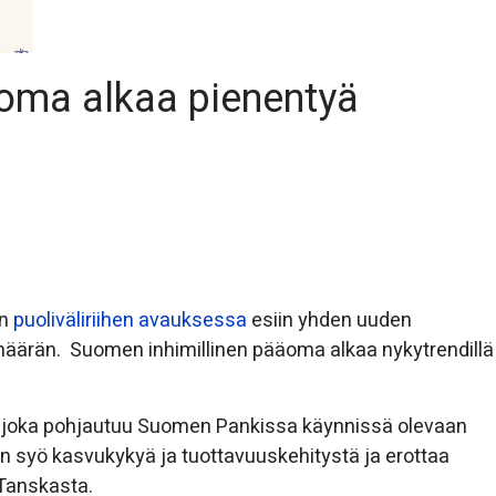
oma alkaa pienentyä
en
puoliväliriihen avauksessa
esiin yhden uuden
äärän. Suomen inhimillinen pääoma alkaa nykytrendillä
, joka pohjautuu Suomen Pankissa käynnissä olevaan
 syö kasvukykyä ja tuottavuuskehitystä ja erottaa
 Tanskasta.