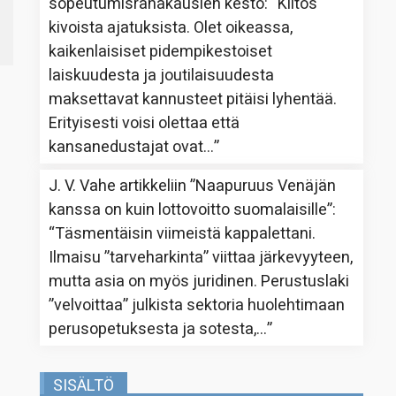
sopeutumisrahakausien kesto
: “
Kiitos
kivoista ajatuksista. Olet oikeassa,
kaikenlaisiset pidempikestoiset
laiskuudesta ja joutilaisuudesta
maksettavat kannusteet pitäisi lyhentää.
Erityisesti voisi olettaa että
kansanedustajat ovat…
”
J. V. Vahe
artikkeliin
”Naapuruus Venäjän
kanssa on kuin lottovoitto suomalaisille”
:
“
Täsmentäisin viimeistä kappalettani.
Ilmaisu ”tarveharkinta” viittaa järkevyyteen,
mutta asia on myös juridinen. Perustuslaki
”velvoittaa” julkista sektoria huolehtimaan
perusopetuksesta ja sotesta,…
”
SISÄLTÖ