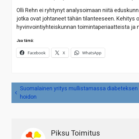
Olli Rehn ei ryhtynyt analysoimaan niitä eduskunn
jotka ovat johtaneet tähän tilanteeseen. Kehitys 
hyvinvointiyhteiskunnan toimintaperiaatteista ja ni
Jaa tämä:
Facebook
X
WhatsApp
Artikkelien
Suomalainen yritys mullistamassa diabeteksen
selaus
hoidon
Piksu Toimitus