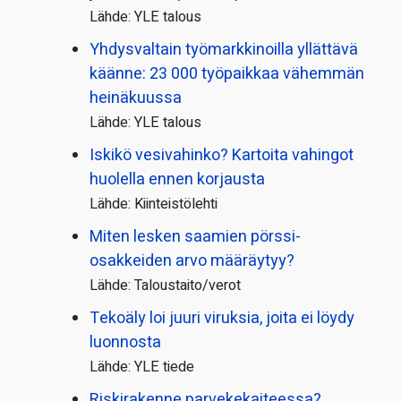
Lähde: YLE talous
Yhdysvaltain työmarkkinoilla yllättävä
käänne: 23 000 työpaikkaa vähemmän
heinäkuussa
Lähde: YLE talous
Iskikö vesivahinko? Kartoita vahingot
huolella ennen korjausta
Lähde: Kiinteistölehti
Miten lesken saamien pörssi­
osakkeiden arvo määräytyy?
Lähde: Taloustaito/verot
Tekoäly loi juuri viruksia, joita ei löydy
luonnosta
Lähde: YLE tiede
Riskirakenne parvekekaiteessa?