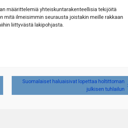
an määrittelemiä yhteiskuntarakenteellisia tekijöitä
on mitä ilmeisimmin seurausta joistakin meille rakkaan
ihin liittyvästä lakipohjasta.
Suomalaiset haluaisivat lopettaa holtittoman
julkisen tuhlailun