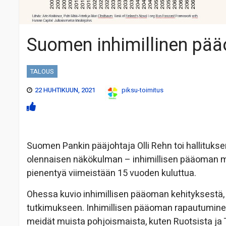
Suomen inhimillinen pää
TALOUS
22 HUHTIKUUN, 2021
piksu-toimitus
Suomen Pankin pääjohtaja Olli Rehn toi hallituks
olennaisen näkökulman – inhimillisen pääoman m
pienentyä viimeistään 15 vuoden kuluttua.
Ohessa kuvio inhimillisen pääoman kehityksestä
tutkimukseen. Inhimillisen pääoman rapautuminen
meidät muista pohjoismaista, kuten Ruotsista ja