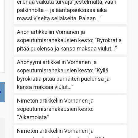
ei enää vaikuta turvajärjestelmältä, vaan
palkinnolta – ja ääritapauksissa aika
massiiviselta sellaiselta. Palaan…
”
Anon
artikkeliin
Vornanen ja
sopeutumisrahakausien kesto
: “
Byrokratia
pitää puolensa ja kansa maksaa viulut…
”
Anonyymi
artikkeliin
Vornanen ja
sopeutumisrahakausien kesto
: “
Kyllä
byrokratia pitää parhaiten puolensa ja
kansa maksaa viulut…
”
Nimetön
artikkeliin
Vornanen ja
sopeutumisrahakausien kesto
:
“
Aikamoista
”
Nimetön
artikkeliin
Vornanen ja