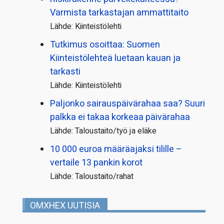
Varmista tarkastajan ammattitaito
Lähde: Kiinteistölehti
Tutkimus osoittaa: Suomen
Kiinteistölehteä luetaan kauan ja
tarkasti
Lähde: Kiinteistölehti
Paljonko sairauspäivä­rahaa saa? Suuri
palkka ei takaa korkeaa päivärahaa
Lähde: Taloustaito/työ ja eläke
10 000 euroa määräajaksi tilille –
vertaile 13 pankin korot
Lähde: Taloustaito/rahat
OMXHEX UUTISIA