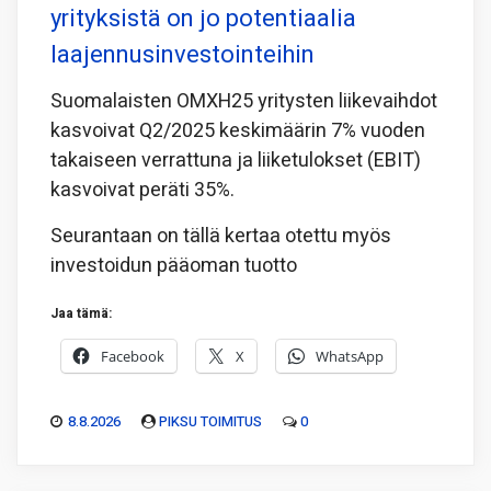
yrityksistä on jo potentiaalia
laajennusinvestointeihin
Suomalaisten OMXH25 yritysten liikevaihdot
kasvoivat Q2/2025 keskimäärin 7% vuoden
takaiseen verrattuna ja liiketulokset (EBIT)
kasvoivat peräti 35%.
Seurantaan on tällä kertaa otettu myös
investoidun pääoman tuotto
Jaa tämä:
Facebook
X
WhatsApp
8.8.2026
PIKSU TOIMITUS
0