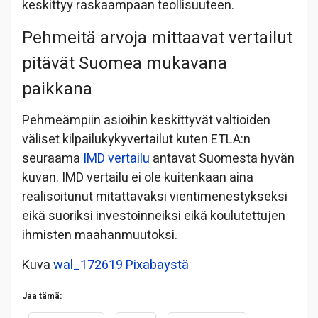
keskittyy raskaampaan teollisuuteen.
Pehmeitä arvoja mittaavat vertailut
pitävät Suomea mukavana
paikkana
Pehmeämpiin asioihin keskittyvät valtioiden
väliset kilpailukykyvertailut kuten ETLA:n
seuraama
IMD vertailu
antavat Suomesta hyvän
kuvan. IMD vertailu ei ole kuitenkaan aina
realisoitunut mitattavaksi vientimenestykseksi
eikä suoriksi investoinneiksi eikä koulutettujen
ihmisten maahanmuutoksi.
Kuva
wal_172619
Pixabaystä
Jaa tämä: