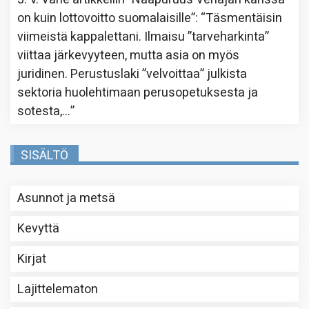
on kuin lottovoitto suomalaisille”
: “
Täsmentäisin
viimeistä kappalettani. Ilmaisu ”tarveharkinta”
viittaa järkevyyteen, mutta asia on myös
juridinen. Perustuslaki ”velvoittaa” julkista
sektoria huolehtimaan perusopetuksesta ja
sotesta,…
”
SISÄLTÖ
Asunnot ja metsä
Kevyttä
Kirjat
Lajittelematon