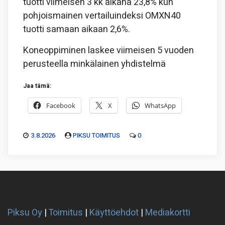
tuotti viimeisen 3 kk aikana 23,8% kun
pohjoismainen vertailuindeksi OMXN40
tuotti samaan aikaan 2,6%.
Koneoppiminen laskee viimeisen 5 vuoden
perusteella minkälainen yhdistelmä
Jaa tämä:
Facebook
X
WhatsApp
3.8.2026
PIKSU TOIMITUS
0
Piksu Oy
|
Toimitus
|
Käyttöehdot
|
Mediakortti