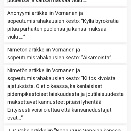
puolensa ja kansa maksaa viulut…
”
Anonyymi
artikkeliin
Vornanen ja
sopeutumisrahakausien kesto
: “
Kyllä byrokratia
pitää parhaiten puolensa ja kansa maksaa
viulut…
”
Nimetön
artikkeliin
Vornanen ja
sopeutumisrahakausien kesto
: “
Aikamoista
”
Nimetön
artikkeliin
Vornanen ja
sopeutumisrahakausien kesto
: “
Kiitos kivoista
ajatuksista. Olet oikeassa, kaikenlaisiset
pidempikestoiset laiskuudesta ja joutilaisuudesta
maksettavat kannusteet pitäisi lyhentää.
Erityisesti voisi olettaa että kansanedustajat
ovat…
”
J. V. Vahe
artikkeliin
”Naapuruus Venäjän kanssa