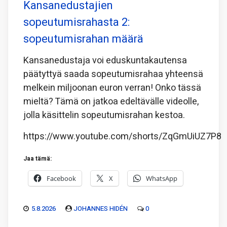
Kansanedustajien
sopeutumisrahasta 2:
sopeutumisrahan määrä
Kansanedustaja voi eduskuntakautensa
päätyttyä saada sopeutumisrahaa yhteensä
melkein miljoonan euron verran! Onko tässä
mieltä? Tämä on jatkoa edeltävälle videolle,
jolla käsittelin sopeutumisrahan kestoa.
https://www.youtube.com/shorts/ZqGmUiUZ7P8
Jaa tämä:
Facebook
X
WhatsApp
5.8.2026
JOHANNES HIDÉN
0