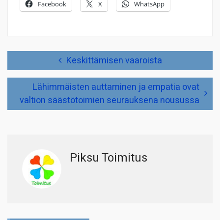
Facebook
X
WhatsApp
Artikkelien
Keskittämisen vaaroista
selaus
Lähimmäisten auttaminen ja empatia ovat
valtion säästötoimien seurauksena nousussa
Piksu Toimitus