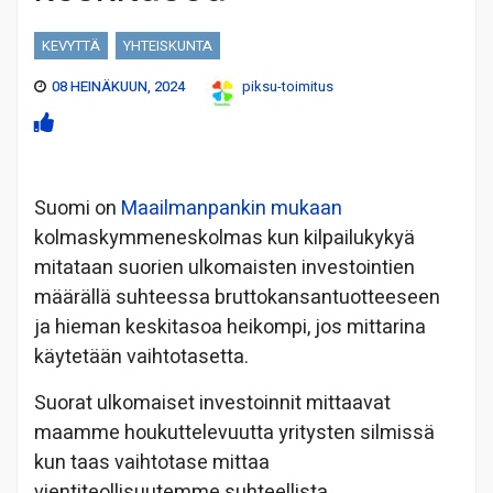
KEVYTTÄ
YHTEISKUNTA
08 HEINÄKUUN, 2024
piksu-toimitus
Suomi on
Maailmanpankin mukaan
kolmaskymmeneskolmas kun kilpailukykyä
mitataan suorien ulkomaisten investointien
määrällä suhteessa bruttokansantuotteeseen
ja hieman keskitasoa heikompi, jos mittarina
käytetään vaihtotasetta.
Suorat ulkomaiset investoinnit mittaavat
maamme houkuttelevuutta yritysten silmissä
kun taas vaihtotase mittaa
vientiteollisuutemme suhteellista