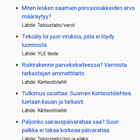
Miten lesken saamien pörssi­osakkeiden arvo
määräytyy?
Lähde: Taloustaito/verot
Tekoäly loi juuri viruksia, joita ei löydy
luonnosta
Lähde: YLE tiede
Riskirakenne parvekekaiteessa? Varmista
tarkastajan ammattitaito
Lähde: Kiinteistölehti
Tutkimus osoittaa: Suomen Kiinteistölehteä
luetaan kauan ja tarkasti
Lähde: Kiinteistölehti
Paljonko sairauspäivä­rahaa saa? Suuri
palkka ei takaa korkeaa päivärahaa
Lähde: Taloustaito/työ ja eläke