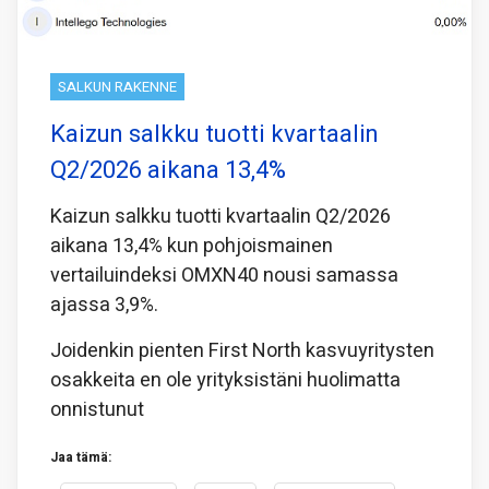
SALKUN RAKENNE
Kaizun salkku tuotti kvartaalin
Q2/2026 aikana 13,4%
Kaizun salkku tuotti kvartaalin Q2/2026
aikana 13,4% kun pohjoismainen
vertailuindeksi OMXN40 nousi samassa
ajassa 3,9%.
Joidenkin pienten First North kasvuyritysten
osakkeita en ole yrityksistäni huolimatta
onnistunut
Jaa tämä: