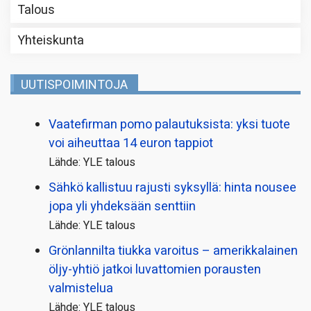
Talous
Yhteiskunta
UUTISPOIMINTOJA
Vaatefirman pomo palautuksista: yksi tuote
voi aiheuttaa 14 euron tappiot
Lähde: YLE talous
Sähkö kallistuu rajusti syksyllä: hinta nousee
jopa yli yhdeksään senttiin
Lähde: YLE talous
Grönlannilta tiukka varoitus – amerikkalainen
öljy-yhtiö jatkoi luvattomien porausten
valmistelua
Lähde: YLE talous