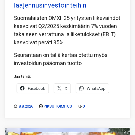
laajennusinvestointeihin
Suomalaisten OMXH25 yritysten liikevaihdot
kasvoivat Q2/2025 keskimäärin 7% vuoden
takaiseen verrattuna ja liiketulokset (EBIT)
kasvoivat peräti 35%.
Seurantaan on tällä kertaa otettu myös
investoidun pääoman tuotto
Jaa tämä:
Facebook
X
WhatsApp
8.8.2026
PIKSU TOIMITUS
0