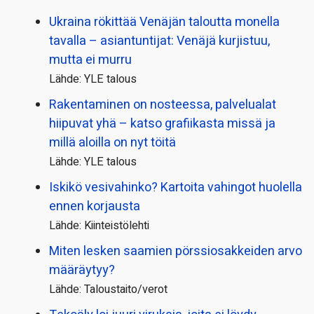
Ukraina rökittää Venäjän taloutta monella
tavalla – asiantuntijat: Venäjä kurjistuu,
mutta ei murru
Lähde: YLE talous
Rakentaminen on nosteessa, palvelualat
hiipuvat yhä – katso grafiikasta missä ja
millä aloilla on nyt töitä
Lähde: YLE talous
Iskikö vesivahinko? Kartoita vahingot huolella
ennen korjausta
Lähde: Kiinteistölehti
Miten lesken saamien pörssi­osakkeiden arvo
määräytyy?
Lähde: Taloustaito/verot