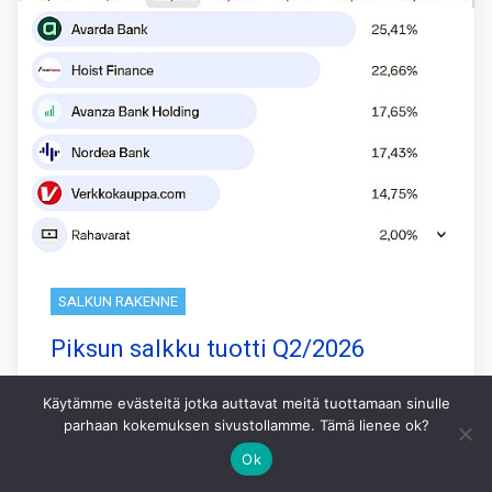
SALKUN RAKENNE
Piksun salkku tuotti Q2/2026
aikana noin 24%
Käytämme evästeitä jotka auttavat meitä tuottamaan sinulle
parhaan kokemuksen sivustollamme. Tämä lienee ok?
Piksun koneoppimiseen perustuva salkku
tuotti viimeisen 3 kk aikana 23,8% kun
Ok
pohjoismainen vertailuindeksi OMXN40