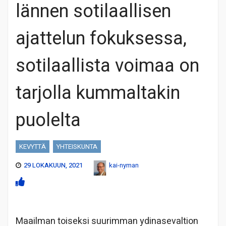
lännen sotilaallisen
ajattelun fokuksessa,
sotilaallista voimaa on
tarjolla kummaltakin
puolelta
KEVYTTÄ
YHTEISKUNTA
29 LOKAKUUN, 2021
kai-nyman
Maailman toiseksi suurimman ydinasevaltion