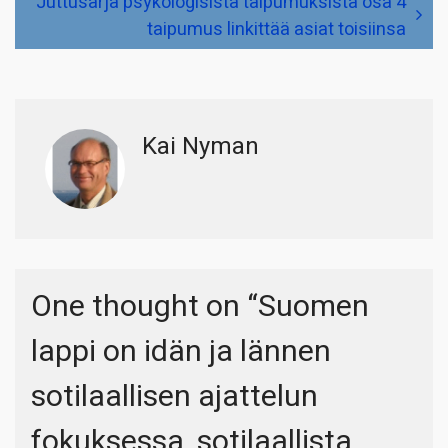
Juttusarja psykologisista taipumuksista osa 4
taipumus linkittää asiat toisiinsa
Kai Nyman
One thought on “
Suomen
lappi on idän ja lännen
sotilaallisen ajattelun
fokuksessa, sotilaallista