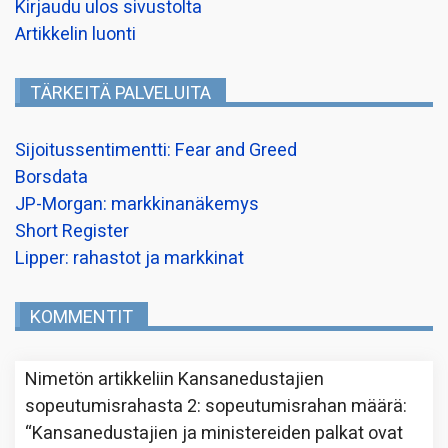
Kirjaudu ulos sivustolta
Artikkelin luonti
TÄRKEITÄ PALVELUITA
Sijoitussentimentti: Fear and Greed
Borsdata
JP-Morgan: markkinanäkemys
Short Register
Lipper: rahastot ja markkinat
KOMMENTIT
Nimetön
artikkeliin
Kansanedustajien
sopeutumisrahasta 2: sopeutumisrahan määrä
:
“
Kansanedustajien ja ministereiden palkat ovat