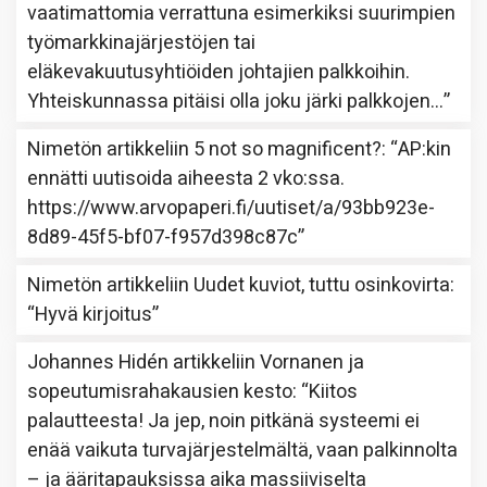
vaatimattomia verrattuna esimerkiksi suurimpien
työmarkkinajärjestöjen tai
eläkevakuutusyhtiöiden johtajien palkkoihin.
Yhteiskunnassa pitäisi olla joku järki palkkojen…
”
Nimetön
artikkeliin
5 not so magnificent?
: “
AP:kin
ennätti uutisoida aiheesta 2 vko:ssa.
https://www.arvopaperi.fi/uutiset/a/93bb923e-
8d89-45f5-bf07-f957d398c87c
”
Nimetön
artikkeliin
Uudet kuviot, tuttu osinkovirta
:
“
Hyvä kirjoitus
”
Johannes Hidén
artikkeliin
Vornanen ja
sopeutumisrahakausien kesto
: “
Kiitos
palautteesta! Ja jep, noin pitkänä systeemi ei
enää vaikuta turvajärjestelmältä, vaan palkinnolta
– ja ääritapauksissa aika massiiviselta