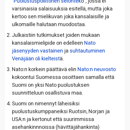
”
Puolustuspoliittinen selontek
o”, jossa ei
varsinaisia salaisuuksia esitellä, mutta joka
kertoo sen mielikuvan joka kansalaisille ja
ulkomaille halutaan muodostaa.
Julkaistiin tutkimukset joiden mukaan
kansalaismielipide on edelleen
Nato
jäsenyyden vastainen
ja
suhtautuminen
Venäjään oli kielteist
ä.
Nato:n korkein päättävä elin
Nato:n neuvosto
kokoontui Suomessa osoittaen samalla että
Suomi on yksi Nato puolustuksen
suunnitteluun osallistuva maa.
Suomi on nimennyt läheisiksi
puolustuskumppaneiksi Ruotsin, Norjan ja
USA:n ja kertonut että suurimmissa
asehankinnnoissa (hävittäjähankinta)