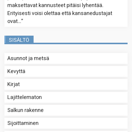
maksettavat kannusteet pitäisi lyhentää.
Erityisesti voisi olettaa että kansanedustajat
ovat…
”
SISÄLTÖ
Asunnot ja metsä
Kevyttä
Kirjat
Lajittelematon
Salkun rakenne
Sijoittaminen