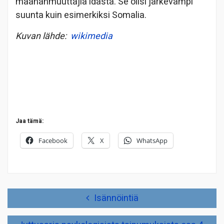
maahanmuuttajia idästä. Se olisi järkevämpi
suunta kuin esimerkiksi Somalia.
Kuvan lähde:
wikimedia
Jaa tämä:
Facebook
X
WhatsApp
Artikkelien
Isännöintiä
selaus