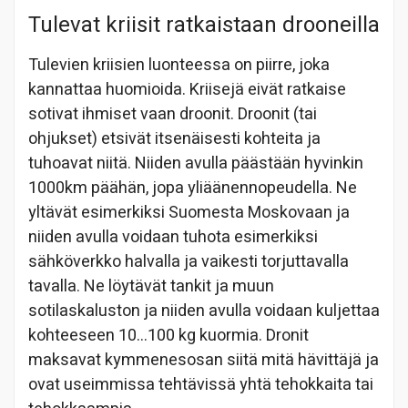
Tulevat kriisit ratkaistaan drooneilla
Tulevien kriisien luonteessa on piirre, joka
kannattaa huomioida. Kriisejä eivät ratkaise
sotivat ihmiset vaan droonit. Droonit (tai
ohjukset) etsivät itsenäisesti kohteita ja
tuhoavat niitä. Niiden avulla päästään hyvinkin
1000km päähän, jopa yliäänennopeudella. Ne
yltävät esimerkiksi Suomesta Moskovaan ja
niiden avulla voidaan tuhota esimerkiksi
sähköverkko halvalla ja vaikesti torjuttavalla
tavalla. Ne löytävät tankit ja muun
sotilaskaluston ja niiden avulla voidaan kuljettaa
kohteeseen 10…100 kg kuormia. Dronit
maksavat kymmenesosan siitä mitä hävittäjä ja
ovat useimmissa tehtävissä yhtä tehokkaita tai