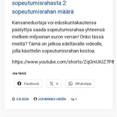
sopeutumisrahasta 2:
sopeutumisrahan määrä
Kansanedustaja voi eduskuntakautensa
päätyttyä saada sopeutumisrahaa yhteensä
melkein miljoonan euron verran! Onko tässä
mieltä? Tämä on jatkoa edeltävälle videolle,
jolla käsittelin sopeutumisrahan kestoa.
https://www.youtube.com/shorts/ZqGmUiUZ7P8
Jaa tämä:
Facebook
X
WhatsApp
5.8.2026
JOHANNES HIDÉN
1