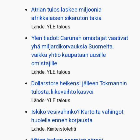
Atrian tulos laskee miljoonia
afrikkalaisen sikaruton takia
Lähde: YLE talous
Ylen tiedot: Carunan omistajat vaativat
yhä miljardi­korvauksia Suomelta,
vaikka yhtiö kaupataan uusille
omistajille
Lähde: YLE talous
Dollarstore heikensi jälleen Tokmannin
tulosta, liikevaihto kasvoi
Lähde: YLE talous
Iskikö vesivahinko? Kartoita vahingot
huolella ennen korjausta
Lähde: Kiinteistölehti