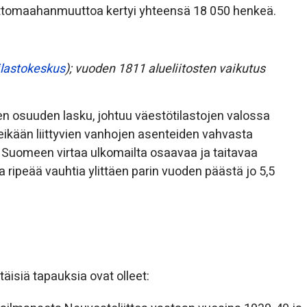
ettomaahanmuuttoa kertyi yhteensä 18 050 henkeä.
ilastokeskus
); vuoden 1811 alueliitosten vaikutus
n osuuden lasku, johtuu väestötilastojen valossa
äkeikään liittyvien vanhojen asenteiden vahvasta
 Suomeen virtaa ulkomailta osaavaa ja taitavaa
ripeää vauhtia ylittäen parin vuoden päästä jo 5,5
äisiä tapauksia ovat olleet: