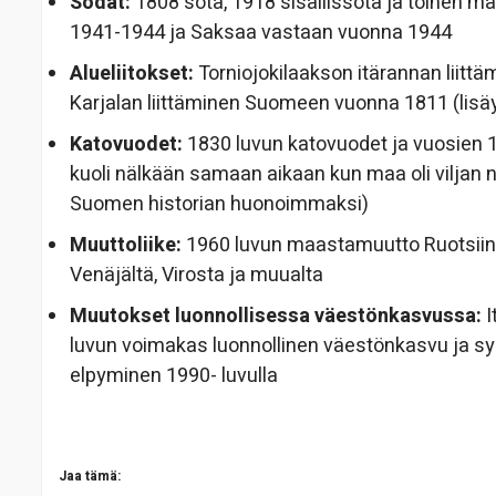
Sodat:
1808 sota, 1918 sisällissota ja toinen 
1941-1944 ja Saksaa vastaan vuonna 1944
Alueliitokset:
Torniojokilaakson itärannan liit
Karjalan liittäminen Suomeen vuonna 1811 (lisä
Katovuodet:
1830 luvun katovuodet ja vuosien 
kuoli nälkään samaan aikaan kun maa oli viljan n
Suomen historian huonoimmaksi)
Muuttoliike:
1960 luvun maastamuutto Ruotsiin 
Venäjältä, Virosta ja muualta
Muutokset luonnollisessa väestönkasvussa:
I
luvun voimakas luonnollinen väestönkasvu ja sy
elpyminen 1990- luvulla
Jaa tämä: