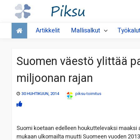
Talous
Artikkelit
Mallisalkut
Työkalu
Suomen väestö ylittää p
miljoonan rajan
30 HUHTIKUUN, 2014
piksu-toimitus
Suomi koetaan edelleen houkuttelevaksi maaksi a
mukaan ulkomailta muutti Suomeen vuoden 2013 a