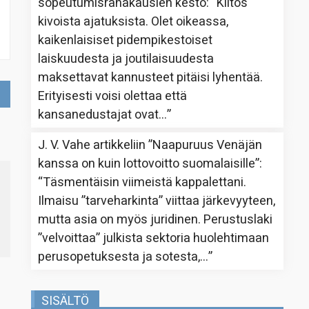
sopeutumisrahakausien kesto
: “
Kiitos
kivoista ajatuksista. Olet oikeassa,
kaikenlaisiset pidempikestoiset
laiskuudesta ja joutilaisuudesta
maksettavat kannusteet pitäisi lyhentää.
Erityisesti voisi olettaa että
kansanedustajat ovat…
”
J. V. Vahe
artikkeliin
”Naapuruus Venäjän
kanssa on kuin lottovoitto suomalaisille”
:
“
Täsmentäisin viimeistä kappalettani.
Ilmaisu ”tarveharkinta” viittaa järkevyyteen,
mutta asia on myös juridinen. Perustuslaki
”velvoittaa” julkista sektoria huolehtimaan
perusopetuksesta ja sotesta,…
”
SISÄLTÖ