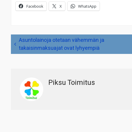
Facebook
X
WhatsApp
Artikkelien
Asuntolainoja otetaan vähemmän ja
selaus
takaisinmaksuajat ovat lyhyempiä
Piksu Toimitus