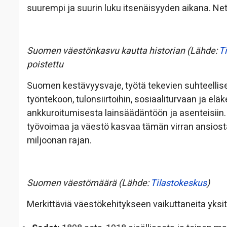
suurempi ja suurin luku itsenäisyyden aikana. N
Suomen väestönkasvu kautta historian (Lähde:
T
poistettu
Suomen kestävyysvaje, työtä tekevien suhteellise
työntekoon, tulonsiirtoihin, sosiaaliturvaan ja el
ankkuroitumisesta lainsäädäntöön ja asenteisiin.
työvoimaa ja väestö kasvaa tämän virran ansiosta 
miljoonan rajan.
Suomen väestömäärä (Lähde:
Tilastokeskus
)
Merkittäviä väestökehitykseen vaikuttaneita yksitt