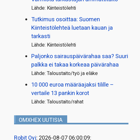
Lähde: Kiinteistölehti
Tutkimus osoittaa: Suomen
Kiinteistölehteä luetaan kauan ja
tarkasti
Lähde: Kiinteistölehti
Paljonko sairauspäivä­rahaa saa? Suuri
palkka ei takaa korkeaa päivärahaa
Lähde: Taloustaito/työ ja eläke
10 000 euroa määräajaksi tilille –
vertaile 13 pankin korot
Lähde: Taloustaito/rahat
OMXHEX UUTISIA
Robit Oyj
: 2026-08-07 06:00:09: