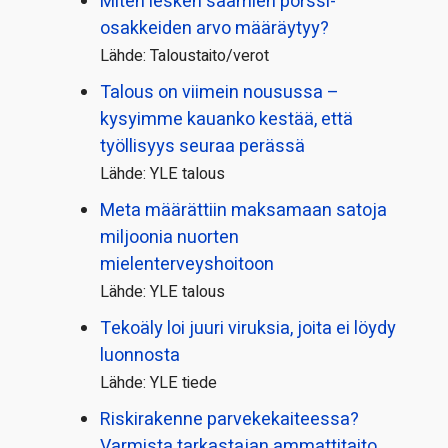
Miten lesken saamien pörssi­
osakkeiden arvo määräytyy?
Lähde: Taloustaito/verot
Talous on viimein nousussa –
kysyimme kauanko kestää, että
työllisyys seuraa perässä
Lähde: YLE talous
Meta määrättiin maksamaan satoja
miljoonia nuorten
mielenterveyshoitoon
Lähde: YLE talous
Tekoäly loi juuri viruksia, joita ei löydy
luonnosta
Lähde: YLE tiede
Riskirakenne parvekekaiteessa?
Varmista tarkastajan ammattitaito