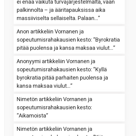
ei enää vaikuta turvajärjestelmältä, vaan
palkinnolta – ja ääritapauksissa aika
massiiviselta sellaiselta. Palaan…
”
Anon
artikkeliin
Vornanen ja
sopeutumisrahakausien kesto
: “
Byrokratia
pitää puolensa ja kansa maksaa viulut…
”
Anonyymi
artikkeliin
Vornanen ja
sopeutumisrahakausien kesto
: “
Kyllä
byrokratia pitää parhaiten puolensa ja
kansa maksaa viulut…
”
Nimetön
artikkeliin
Vornanen ja
sopeutumisrahakausien kesto
:
“
Aikamoista
”
Nimetön
artikkeliin
Vornanen ja