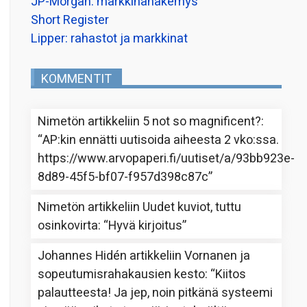
JP-Morgan: markkinanäkemys
Short Register
Lipper: rahastot ja markkinat
KOMMENTIT
Nimetön
artikkeliin
5 not so magnificent?
:
“
AP:kin ennätti uutisoida aiheesta 2 vko:ssa.
https://www.arvopaperi.fi/uutiset/a/93bb923e-
8d89-45f5-bf07-f957d398c87c
”
Nimetön
artikkeliin
Uudet kuviot, tuttu
osinkovirta
: “
Hyvä kirjoitus
”
Johannes Hidén
artikkeliin
Vornanen ja
sopeutumisrahakausien kesto
: “
Kiitos
palautteesta! Ja jep, noin pitkänä systeemi