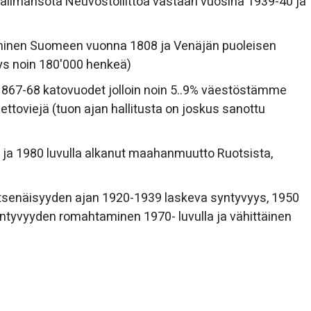
maailmansota Neuvostoliittoa vastaan vuosina 1939-40 ja
täminen Suomeen vuonna 1808 ja Venäjän puoleisen
ys noin 180'000 henkeä)
1867-68 katovuodet jolloin noin 5..9% väestöstämme
ettoviejä (tuon ajan hallitusta on joskus sanottu
ja 1980 luvulla alkanut maahanmuutto Ruotsista,
tsenäisyyden ajan 1920-1939 laskeva syntyvyys, 1950
ntyvyyden romahtaminen 1970- luvulla ja vähittäinen