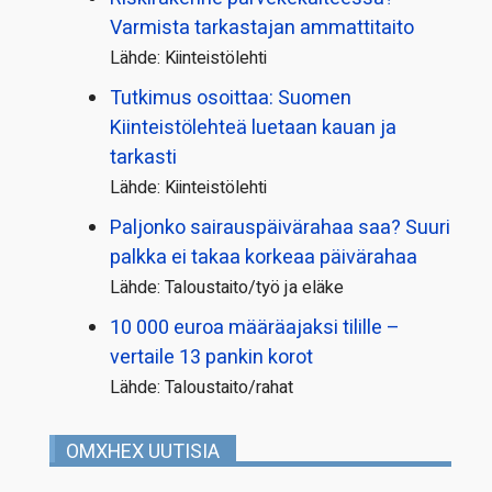
Varmista tarkastajan ammattitaito
Lähde: Kiinteistölehti
Tutkimus osoittaa: Suomen
Kiinteistölehteä luetaan kauan ja
tarkasti
Lähde: Kiinteistölehti
Paljonko sairauspäivä­rahaa saa? Suuri
palkka ei takaa korkeaa päivärahaa
Lähde: Taloustaito/työ ja eläke
10 000 euroa määräajaksi tilille –
vertaile 13 pankin korot
Lähde: Taloustaito/rahat
OMXHEX UUTISIA