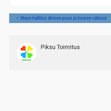
Artikkelien
Mayn hallitus ähisee puun ja kuoren välissä
selaus
Piksu Toimitus