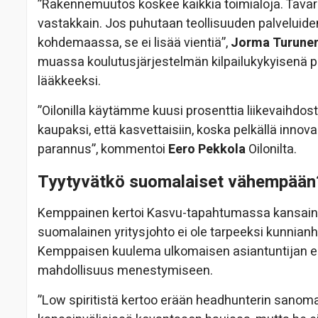
”Rakennemuutos koskee kaikkia toimialoja. Tavara
vastakkain. Jos puhutaan teollisuuden palveluiden
kohdemaassa, se ei lisää vientiä”,
Jorma Turune
muassa koulutusjärjestelmän kilpailukykyisenä pi
lääkkeeksi.
”Oilonilla käytämme kuusi prosenttia liikevaihdo
kaupaksi, että kasvettaisiin, koska pelkällä innova
parannus”, kommentoi
Eero Pekkola
Oilonilta.
Tyytyvätkö suomalaiset vähempään
Kemppainen kertoi Kasvu-tapahtumassa kansainvä
suomalainen yritysjohto ei ole tarpeeksi kunnianh
Kemppaisen kuulema ulkomaisen asiantuntijan e
mahdollisuus menestymiseen.
”Low spiritistä kertoo erään headhunterin sanom