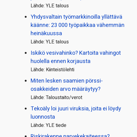
Lähde: YLE talous
Yhdysvaltain työmarkkinoilla yllättävä
käänne: 23 000 työpaikkaa vähemmän
heinäkuussa
Lähde: YLE talous
Iskikö vesivahinko? Kartoita vahingot
huolella ennen korjausta
Lähde: Kiinteistölehti
Miten lesken saamien pörssi­
osakkeiden arvo määräytyy?
Lähde: Taloustaito/verot
Tekoäly loi juuri viruksia, joita ei löydy
luonnosta
Lähde: YLE tiede
Riskirakenne parvekekaiteessa?