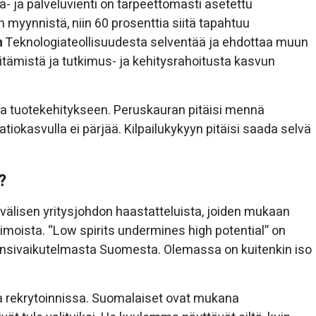
- ja palveluvienti on tarpeettomasti asetettu
 myynnistä, niin 60 prosenttia siitä tapahtuu
n
Teknologiateollisuudesta selventää ja ehdottaa muun
tämistä ja tutkimus- ja kehitysrahoitusta kasvun
sta tuotekehitykseen. Peruskauran pitäisi mennä
atiokasvulla ei pärjää. Kilpailukykyyn pitäisi saada selvä
?
lisen yritysjohdon haastatteluista, joiden mukaan
imoista. “Low spirits undermines high potential” on
nsivaikutelmasta Suomesta. Olemassa on kuitenkin iso
a rekrytoinnissa. Suomalaiset ovat mukana