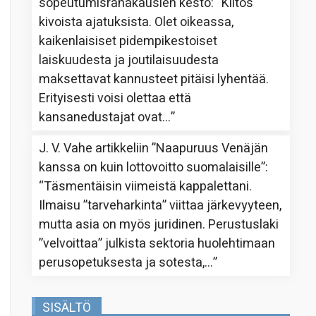
sopeutumisrahakausien kesto
: “
Kiitos
kivoista ajatuksista. Olet oikeassa,
kaikenlaisiset pidempikestoiset
laiskuudesta ja joutilaisuudesta
maksettavat kannusteet pitäisi lyhentää.
Erityisesti voisi olettaa että
kansanedustajat ovat…
”
J. V. Vahe
artikkeliin
”Naapuruus Venäjän
kanssa on kuin lottovoitto suomalaisille”
:
“
Täsmentäisin viimeistä kappalettani.
Ilmaisu ”tarveharkinta” viittaa järkevyyteen,
mutta asia on myös juridinen. Perustuslaki
”velvoittaa” julkista sektoria huolehtimaan
perusopetuksesta ja sotesta,…
”
SISÄLTÖ