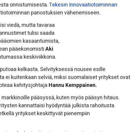
sesta onnistumisesta.
Tekesin Innovaatiotoiminnan
vaatiotoiminnan panostuksien vähenemiseen.
äisi viedä, mutta tavaraa
kannustimet tulisi saada
 pääomien kasaantumista,
ordean pääekonomisti
Aki
tumassa keskiviikkona.
 putoaa kelkasta. Selvityksessä nousee esille
ta ei kuitenkaan selviä, miksi suomalaiset yritykset ovat
toteaa kehitysjohtaja
Hannu Kemppainen.
e markkinoille pääsyssä, kuten myös pääsyn hitaus.
ritysten kannattaisi hyödyntää julkista rahoitusta
tkellä yritykset keskittyvät pienempiin