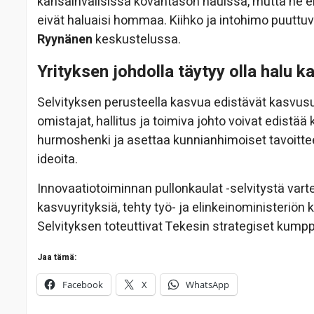
kansainvälisissä kovantason hauissa, mutta he eiv
eivät haluaisi hommaa. Kiihko ja intohimo puuttuv
Ryynänen
keskustelussa.
Yrityksen johdolla täytyy olla halu k
Selvityksen perusteella kasvua edistävät kasvusu
omistajat, hallitus ja toimiva johto voivat edistää 
hurmoshenki ja asettaa kunnianhimoiset tavoittee
ideoita.
Innovaatiotoiminnan pullonkaulat -selvitystä vart
kasvuyrityksiä, tehty työ- ja elinkeinoministeriön 
Selvityksen toteuttivat Tekesin strategiset kumpp
Jaa tämä:
Facebook
X
WhatsApp