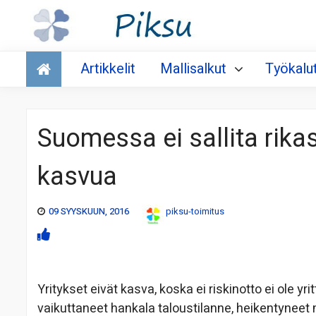
Talous
Artikkelit
Mallisalkut
Työkalu
Suomessa ei sallita rikas
kasvua
09 SYYSKUUN, 2016
piksu-toimitus
Yritykset eivät kasva, koska ei riskinotto ei ole yr
vaikuttaneet hankala taloustilanne, heikentyneet