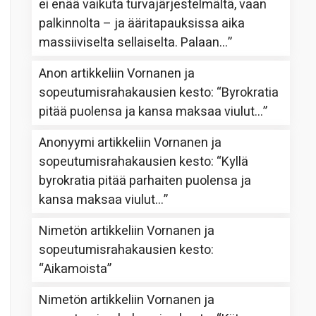
ei enää vaikuta turvajärjestelmältä, vaan
palkinnolta – ja ääritapauksissa aika
massiiviselta sellaiselta. Palaan…
”
Anon
artikkeliin
Vornanen ja
sopeutumisrahakausien kesto
: “
Byrokratia
pitää puolensa ja kansa maksaa viulut…
”
Anonyymi
artikkeliin
Vornanen ja
sopeutumisrahakausien kesto
: “
Kyllä
byrokratia pitää parhaiten puolensa ja
kansa maksaa viulut…
”
Nimetön
artikkeliin
Vornanen ja
sopeutumisrahakausien kesto
:
“
Aikamoista
”
Nimetön
artikkeliin
Vornanen ja