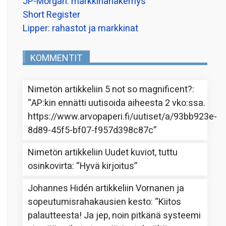
JP-Morgan: markkinanäkemys
Short Register
Lipper: rahastot ja markkinat
KOMMENTIT
Nimetön
artikkeliin
5 not so magnificent?
:
“
AP:kin ennätti uutisoida aiheesta 2 vko:ssa.
https://www.arvopaperi.fi/uutiset/a/93bb923e-
8d89-45f5-bf07-f957d398c87c
”
Nimetön
artikkeliin
Uudet kuviot, tuttu
osinkovirta
: “
Hyvä kirjoitus
”
Johannes Hidén
artikkeliin
Vornanen ja
sopeutumisrahakausien kesto
: “
Kiitos
palautteesta! Ja jep, noin pitkänä systeemi