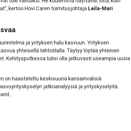
ät tule valituiksi. He kuulemma näyttävät siltä, kuin
at”, kertoo Hovi Caren toimitusjohtaja
Leila-Mari
asvaa
unnitelma ja yrityksen halu kasvuun. Yrityksen
kasvua yhteisellä tahtotilalla. Täytyy löytää yhteinen
t. Kehitysputkessa tulisi olla jatkuvasti useampia uusia
en on haastateltu keskisuuria kansainvälisiä
kasvuyrityskyselyn jatkoanalyysiä ja yrityskyselyitä.
anit.