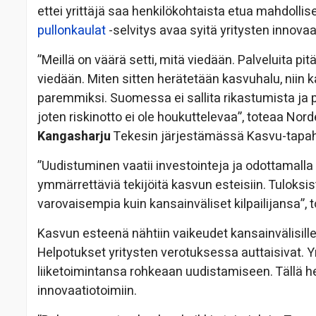
ettei yrittäjä saa henkilökohtaista etua mahdolli
pullonkaulat
-selvitys avaa syitä yritysten inno
”Meillä on väärä setti, mitä viedään. Palveluita pit
viedään. Miten sitten herätetään kasvuhalu, niin 
paremmiksi. Suomessa ei sallita rikastumista ja
joten riskinotto ei ole houkuttelevaa”, toteaa N
Kangasharju
Tekesin järjestämässä Kasvu-tapah
”Uudistuminen vaatii investointeja ja odottamalla
ymmärrettäviä tekijöitä kasvun esteisiin. Tuloksis
varovaisempia kuin kansainväliset kilpailijansa”, 
Kasvun esteenä nähtiin vaikeudet kansainvälisill
Helpotukset yritysten verotuksessa auttaisivat. Y
liiketoimintansa rohkeaan uudistamiseen. Tällä he
innovaatiotoimiin.