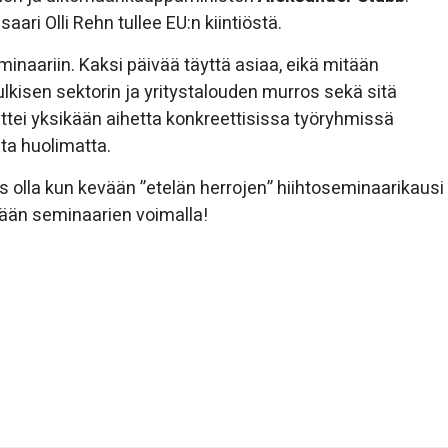
ari Olli Rehn tullee EU:n kiintiöstä.
minaariin. Kaksi päivää täyttä asiaa, eikä mitään
julkisen sektorin ja yritystalouden murros sekä sitä
tei yksikään aihetta konkreettisissa työryhmissä
oista huolimatta.
as olla kun kevään ”etelän herrojen” hiihtoseminaarikausi
stään seminaarien voimalla!