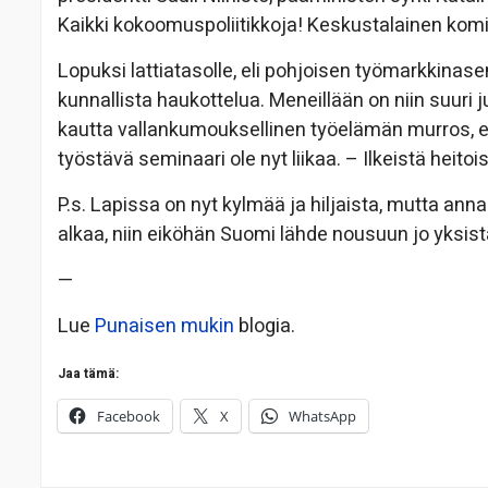
Kaikki kokoomuspoliitikkoja! Keskustalainen komisa
Lopuksi lattiatasolle, eli pohjoisen työmarkkinase
kunnallista haukottelua. Meneillään on niin suuri 
kautta vallankumouksellinen työelämän murros, et
työstävä seminaari ole nyt liikaa. – Ilkeistä heit
P.s. Lapissa on nyt kylmää ja hiljaista, mutta ann
alkaa, niin eiköhän Suomi lähde nousuun jo yksi
—
Lue
Punaisen mukin
blogia.
Jaa tämä:
Facebook
X
WhatsApp