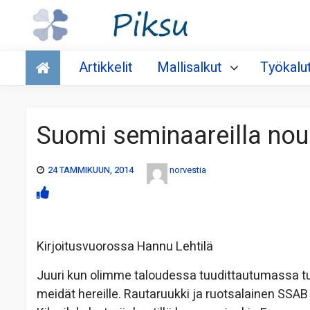
Talous
Artikkelit
Mallisalkut
Työkalu
Suomi seminaareilla no
24 TAMMIKUUN, 2014
norvestia
Kirjoitusvuorossa Hannu Lehtilä
Juuri kun olimme taloudessa tuudittautumassa tur
meidät hereille. Rautaruukki ja ruotsalainen SSA