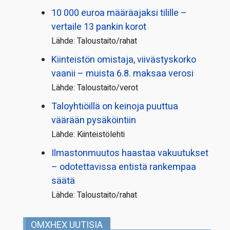
10 000 euroa määräajaksi tilille –
vertaile 13 pankin korot
Lähde: Taloustaito/rahat
Kiinteistön omistaja, viivästyskorko
vaanii – muista 6.8. maksaa verosi
Lähde: Taloustaito/verot
Taloyhtiöillä on keinoja puuttua
väärään pysäköintiin
Lähde: Kiinteistölehti
Ilmastonmuutos haastaa vakuutukset
– odotettavissa entistä rankempaa
säätä
Lähde: Taloustaito/rahat
OMXHEX UUTISIA