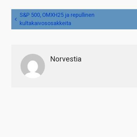
Artikkelien
S&P 500, OMXH25 ja repullinen
selaus
kultakaivososakkeita
Norvestia