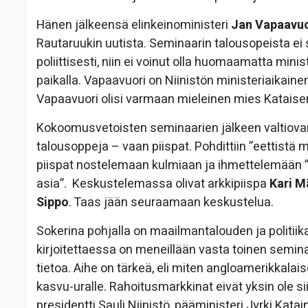
Hänen jälkeensä elinkeinoministeri
Jan Vapaavuo
Rautaruukin uutista. Seminaarin talousopeista ei 
poliittisesti, niin ei voinut olla huomaamatta mini
paikalla. Vapaavuori on Niinistön ministeriaikainen
Vapaavuori olisi varmaan mieleinen mies Kataise
Kokoomusvetoisten seminaarien jälkeen valtiova
talousoppeja – vaan piispat. Pohdittiin ”eettistä 
piispat nostelemaan kulmiaan ja ihmettelemään ”
asia”. Keskustelemassa olivat arkkipiispa
Kari M
Sippo
. Taas jään seuraamaan keskustelua.
Sokerina pohjalla on maailmantalouden ja politii
kirjoitettaessa on meneillään vasta toinen seminaa
tietoa. Aihe on tärkeä, eli miten angloamerikkal
kasvu-uralle. Rahoitusmarkkinat eivät yksin ole 
presidentti Sauli Niinistö, pääministeri Jyrki Ka