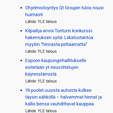
Ohjelmistoyritys Qt Groupin tulos nousi
huimasti
Lähde: YLE talous
Kilpailija arvioi Tunturin konkurssi­
hakemuksen syitä: Liikatuotantoa
myytiin ”hinnasta piittaamatta”
Lähde: YLE talous
Espoon kaupungin­hallitukselle
esitetään yt-neuvottelujen
käynnistämistä
Lähde: YLE talous
Yli puolet uusista autoista kulkee
täysin sähköllä – halvemmat hinnat ja
kallis bensa vauhdittavat kauppaa
Lähde: YLE talous