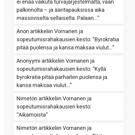
ei enää vaikuta turvajärjestelmältä, vaan
palkinnolta – ja ääritapauksissa aika
massiiviselta sellaiselta. Palaan…
”
Anon
artikkeliin
Vornanen ja
sopeutumisrahakausien kesto
: “
Byrokratia
pitää puolensa ja kansa maksaa viulut…
”
Anonyymi
artikkeliin
Vornanen ja
sopeutumisrahakausien kesto
: “
Kyllä
byrokratia pitää parhaiten puolensa ja
kansa maksaa viulut…
”
Nimetön
artikkeliin
Vornanen ja
sopeutumisrahakausien kesto
:
“
Aikamoista
”
Nimetön
artikkeliin
Vornanen ja