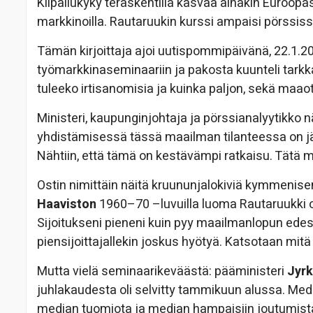
Kilpailukyky teräskentillä kasvaa ainakin Euroopa
markkinoilla. Rautaruukin kurssi ampaisi pörssiss
Tämän kirjoittaja ajoi uutispommipäivänä, 22.1.2
työmarkkinaseminaariin ja pakosta kuunteli tarkka
tuleeko irtisanomisia ja kuinka paljon, sekä maa
Ministeri, kaupunginjohtaja ja pörssianalyytikko n
yhdistämisessä tässä maailman tilanteessa on jä
Nähtiin, että tämä on kestävämpi ratkaisu. Tätä mi
Ostin nimittäin näitä kruununjalokiviä kymmenisen
Haaviston
1960–70 –luvuilla luoma Rautaruukki ol
Sijoitukseni pieneni kuin pyy maailmanlopun edess
piensijoittajallekin joskus hyötyä. Katsotaan mitä 
Mutta vielä seminaarikeväästä: pääministeri
Jyrk
juhlakaudesta oli selvitty tammikuun alussa. Medi
median tuomiota ja median hampaisiin joutumist