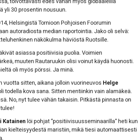
ssa, toivottavasti edes vähän myös globaaleilla
ä yli 30 prosentin nousuun.
014, Helsingistä Tornioon Pohjoisen Foorumin
an autoradiosta median raportointia. Jako oli selvä:
otteluhenkinen näkökulma häviöstä Ruotsille.
äkivät asiassa positiivisia puolia. Voimien
rkeä, muuten Rautaruukin olisi voinut käydä huonosti.
eltä oli myös pörssi. Ja minä.
 vuotta sitten, aikana jolloin vuorineuvos
Helge
i todella kova sana. Sitten mentiinkin vain alamäkeä.
ä. No, nyt tulee vähän takaisin. Pitkästä pinnasta on
tulee!
i Katainen
löi pohjat ”positiivisuusseminaarilla” heti kun
an kielteisyydestä maristiin, mikä tiesi automaattisesti
a.