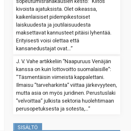
sopeutumisrahakausien kesto
: “
Kiitos
kivoista ajatuksista. Olet oikeassa,
kaikenlaisiset pidempikestoiset
laiskuudesta ja joutilaisuudesta
maksettavat kannusteet pitäisi lyhentää.
Erityisesti voisi olettaa että
kansanedustajat ovat…
”
J. V. Vahe
artikkeliin
”Naapuruus Venäjän
kanssa on kuin lottovoitto suomalaisille”
:
“
Täsmentäisin viimeistä kappalettani.
Ilmaisu ”tarveharkinta” viittaa järkevyyteen,
mutta asia on myös juridinen. Perustuslaki
”velvoittaa” julkista sektoria huolehtimaan
perusopetuksesta ja sotesta,…
”
SISÄLTÖ