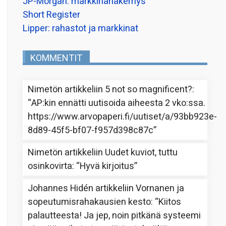
JP-Morgan: markkinanäkemys
Short Register
Lipper: rahastot ja markkinat
KOMMENTIT
Nimetön
artikkeliin
5 not so magnificent?
:
“
AP:kin ennätti uutisoida aiheesta 2 vko:ssa.
https://www.arvopaperi.fi/uutiset/a/93bb923e-
8d89-45f5-bf07-f957d398c87c
”
Nimetön
artikkeliin
Uudet kuviot, tuttu
osinkovirta
: “
Hyvä kirjoitus
”
Johannes Hidén
artikkeliin
Vornanen ja
sopeutumisrahakausien kesto
: “
Kiitos
palautteesta! Ja jep, noin pitkänä systeemi