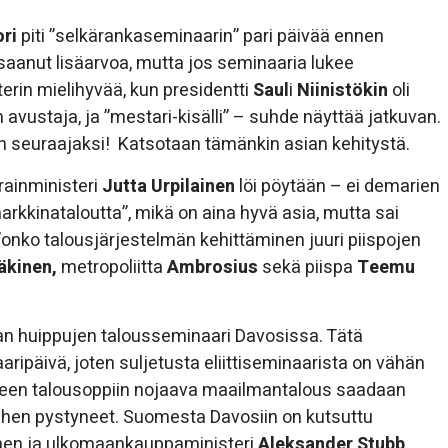
ri
piti ”selkärankaseminaarin” pari päivää ennen
saanut lisäarvoa, mutta jos seminaaria lukee
sterin mielihyvää, kun presidentti
Saul
i
Niinistökin
oli
 avustaja, ja ”mestari-kisälli” – suhde näyttää jatkuvan.
n seuraajaksi! Katsotaan tämänkin asian kehitystä.
rainministeri
Jutta Urpilainen
löi pöytään – ei demarien
markkinataloutta”, mikä on aina hyvä asia, mutta sai
onko talousjärjestelmän kehittäminen juuri piispojen
äkinen,
metropoliitta
Ambrosius
sekä piispa
Teemu
kan huippujen talousseminaari Davosissa. Tätä
ripäivä, joten suljetusta eliittiseminaarista on vähän
aiseen talousoppiin nojaava maailmantalous saadaan
siihen pystyneet. Suomesta Davosiin on kutsuttu
tainen ja ulkomaankauppaministeri
Aleksander Stubb
.