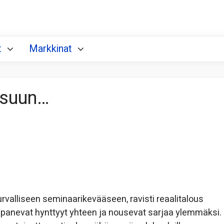
t
Markkinat
usuun…
valliseen seminaarikevääseen, ravisti reaalitalous
B panevat hynttyyt yhteen ja nousevat sarjaa ylemmäksi.