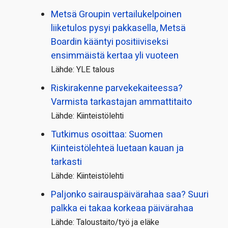
Metsä Groupin vertailu­kelpoinen
liiketulos pysyi pakkasella, Metsä
Boardin kääntyi positiiviseksi
ensimmäistä kertaa yli vuoteen
Lähde: YLE talous
Riskirakenne parvekekaiteessa?
Varmista tarkastajan ammattitaito
Lähde: Kiinteistölehti
Tutkimus osoittaa: Suomen
Kiinteistölehteä luetaan kauan ja
tarkasti
Lähde: Kiinteistölehti
Paljonko sairauspäivä­rahaa saa? Suuri
palkka ei takaa korkeaa päivärahaa
Lähde: Taloustaito/työ ja eläke