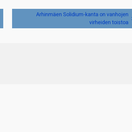
Arhinmäen Solidium-kanta on vanhojen
virheiden toistoa