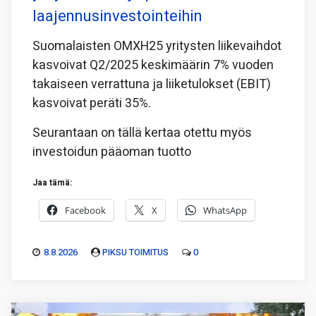
laajennusinvestointeihin
Suomalaisten OMXH25 yritysten liikevaihdot
kasvoivat Q2/2025 keskimäärin 7% vuoden
takaiseen verrattuna ja liiketulokset (EBIT)
kasvoivat peräti 35%.
Seurantaan on tällä kertaa otettu myös
investoidun pääoman tuotto
Jaa tämä:
Facebook
X
WhatsApp
8.8.2026
PIKSU TOIMITUS
0