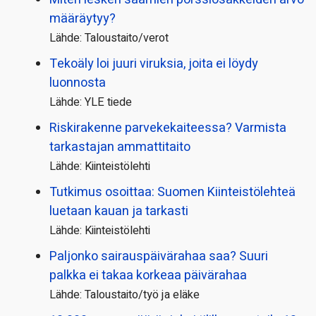
määräytyy?
Lähde: Taloustaito/verot
Tekoäly loi juuri viruksia, joita ei löydy
luonnosta
Lähde: YLE tiede
Riskirakenne parvekekaiteessa? Varmista
tarkastajan ammattitaito
Lähde: Kiinteistölehti
Tutkimus osoittaa: Suomen Kiinteistölehteä
luetaan kauan ja tarkasti
Lähde: Kiinteistölehti
Paljonko sairauspäivä­rahaa saa? Suuri
palkka ei takaa korkeaa päivärahaa
Lähde: Taloustaito/työ ja eläke