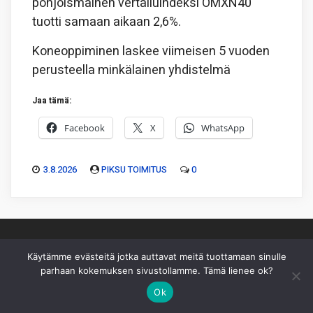
pohjoismainen vertailuindeksi OMXN40
tuotti samaan aikaan 2,6%.
Koneoppiminen laskee viimeisen 5 vuoden
perusteella minkälainen yhdistelmä
Jaa tämä:
Facebook
X
WhatsApp
3.8.2026
PIKSU TOIMITUS
0
Käytämme evästeitä jotka auttavat meitä tuottamaan sinulle
parhaan kokemuksen sivustollamme. Tämä lienee ok?
Piksu Oy
|
Toimitus
|
Käyttöehdot
|
Mediakortti
Ok
Sivusto ei sisällä sijoitussuosituksia eikä sisältöä pidä