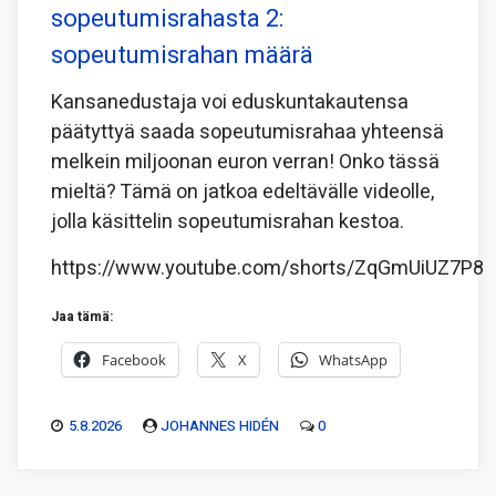
sopeutumisrahasta 2:
sopeutumisrahan määrä
Kansanedustaja voi eduskuntakautensa
päätyttyä saada sopeutumisrahaa yhteensä
melkein miljoonan euron verran! Onko tässä
mieltä? Tämä on jatkoa edeltävälle videolle,
jolla käsittelin sopeutumisrahan kestoa.
https://www.youtube.com/shorts/ZqGmUiUZ7P8
Jaa tämä:
Facebook
X
WhatsApp
5.8.2026
JOHANNES HIDÉN
0