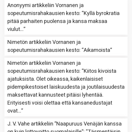
Anonyymi
artikkeliin
Vornanen ja
sopeutumisrahakausien kesto
: “
Kyllä byrokratia
pitää parhaiten puolensa ja kansa maksaa
viulut…
”
Nimetön
artikkeliin
Vornanen ja
sopeutumisrahakausien kesto
: “
Aikamoista
”
Nimetön
artikkeliin
Vornanen ja
sopeutumisrahakausien kesto
: “
Kiitos kivoista
ajatuksista. Olet oikeassa, kaikenlaisiset
pidempikestoiset laiskuudesta ja joutilaisuudesta
maksettavat kannusteet pitäisi lyhentää.
Erityisesti voisi olettaa että kansanedustajat
ovat…
”
J. V. Vahe
artikkeliin
”Naapuruus Venäjän kanssa
on kuin lottovoitto suomalaisille”
: “
Täsmentäisin