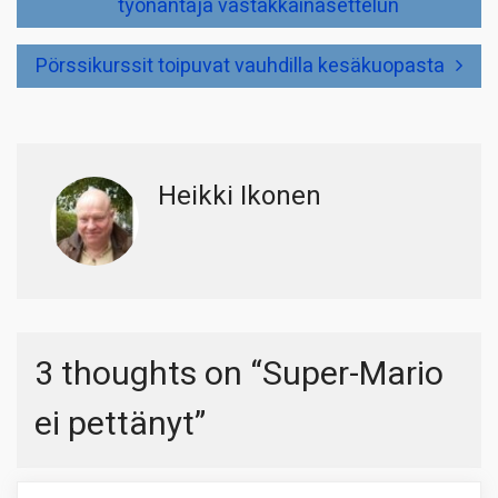
työnantaja vastakkainasettelun
Pörssikurssit toipuvat vauhdilla kesäkuopasta
Heikki Ikonen
3 thoughts on “
Super-Mario
ei pettänyt
”