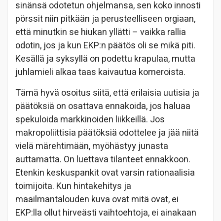
sinänsä odotetun ohjelmansa, sen koko innosti
pörssit niin pitkään ja perusteelliseen orgiaan,
että minutkin se hiukan yllätti – vaikka rallia
odotin, jos ja kun EKP:n päätös oli se mikä piti.
Kesällä ja syksyllä on podettu krapulaa, mutta
juhlamieli alkaa taas kaivautua komeroista.
Tämä hyvä osoitus siitä, että erilaisia uutisia ja
päätöksiä on osattava ennakoida, jos haluaa
spekuloida markkinoiden liikkeillä. Jos
makropoliittisia päätöksiä odottelee ja jää niitä
vielä märehtimään, myöhästyy junasta
auttamatta. On luettava tilanteet ennakkoon.
Etenkin keskuspankit ovat varsin rationaalisia
toimijoita. Kun hintakehitys ja
maailmantalouden kuva ovat mitä ovat, ei
EKP:lla ollut hirveästi vaihtoehtoja, ei ainakaan