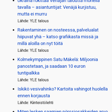
Ukraina rökittää Venäjän taloutta monella
tavalla – asiantuntijat: Venäjä kurjistuu,
mutta ei murru
Lähde: YLE talous
Rakentaminen on nosteessa, palvelualat
hiipuvat yhä – katso grafiikasta missä ja
millä aloilla on nyt töitä
Lähde: YLE talous
Kolmekymppinen Satu Mäkelä: Miljoonia
panostetaan, ja saadaan 10 euron
tuntipalkka
Lähde: YLE talous
Iskikö vesivahinko? Kartoita vahingot huolella
ennen korjausta
Lähde: Kiinteistölehti
Miten lesken saamien pörssi­osakkeiden arvo