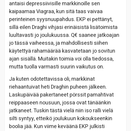
antaisi depressiivisille markkinoille sen
kaipaamaa Viagraa, kun sitä taas vaivaa
perinteinen syysnuupahdus. EKP ei pettänyt,
sillä eilen Draghi vihjasi erinäisistä lisätoimista
luultavasti jo joulukuussa. Q€ saanee jatkoajan
jo tässä vaiheessa, ja mahdollisesti siihen
käytettyä rahamäärää kasvatetaan jo sovitun
ajan sisällä. Muitakin toimia voi olla tiedossa,
mutta tuolla varmasti suurin vaikutus on.
Ja kuten odotettavissa oli, markkinat
riehaantuivat heti Draghin puheen jälkeen.
Laskupäivää pakertaneet pörssit pamahtivat
reippaaseen nousuun, jossa ovat tänäänkin
jatkaneet. Tuskin tästä vielä niin iso ralli vielä
silti syntyy, etteikö joulukuun kokoukseenkin
boolia jää. Kun viime keväänä EKP julkisti