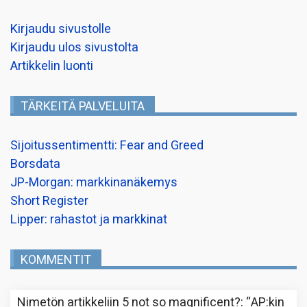
Kirjaudu sivustolle
Kirjaudu ulos sivustolta
Artikkelin luonti
TÄRKEITÄ PALVELUITA
Sijoitussentimentti: Fear and Greed
Borsdata
JP-Morgan: markkinanäkemys
Short Register
Lipper: rahastot ja markkinat
KOMMENTIT
Nimetön
artikkeliin
5 not so magnificent?
: “
AP:kin