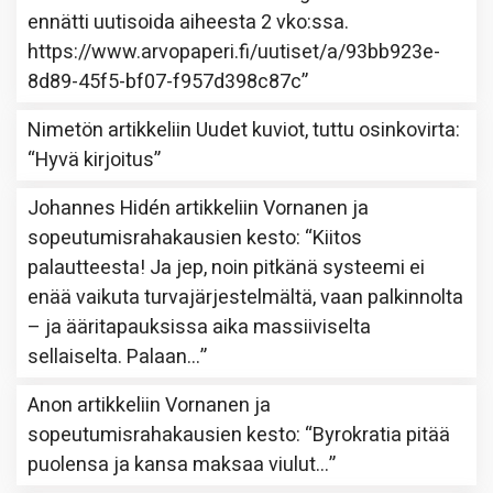
ennätti uutisoida aiheesta 2 vko:ssa.
https://www.arvopaperi.fi/uutiset/a/93bb923e-
8d89-45f5-bf07-f957d398c87c
”
Nimetön
artikkeliin
Uudet kuviot, tuttu osinkovirta
:
“
Hyvä kirjoitus
”
Johannes Hidén
artikkeliin
Vornanen ja
sopeutumisrahakausien kesto
: “
Kiitos
palautteesta! Ja jep, noin pitkänä systeemi ei
enää vaikuta turvajärjestelmältä, vaan palkinnolta
– ja ääritapauksissa aika massiiviselta
sellaiselta. Palaan…
”
Anon
artikkeliin
Vornanen ja
sopeutumisrahakausien kesto
: “
Byrokratia pitää
puolensa ja kansa maksaa viulut…
”