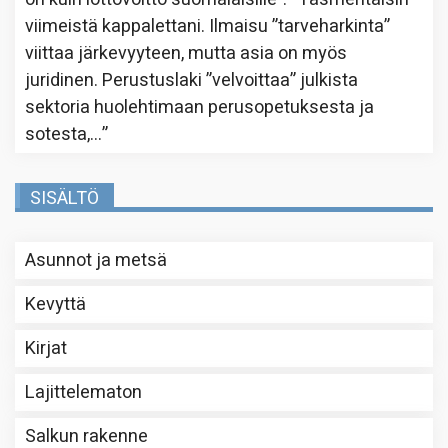
viimeistä kappalettani. Ilmaisu ”tarveharkinta”
viittaa järkevyyteen, mutta asia on myös
juridinen. Perustuslaki ”velvoittaa” julkista
sektoria huolehtimaan perusopetuksesta ja
sotesta,…
”
SISÄLTÖ
Asunnot ja metsä
Kevyttä
Kirjat
Lajittelematon
Salkun rakenne