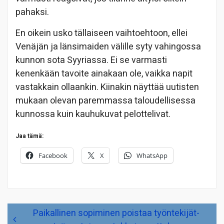
pahaksi.
En oikein usko tällaiseen vaihtoehtoon, ellei
Venäjän ja länsimaiden välille syty vahingossa
kunnon sota Syyriassa. Ei se varmasti
kenenkään tavoite ainakaan ole, vaikka napit
vastakkain ollaankin. Kiinakin näyttää uutisten
mukaan olevan paremmassa taloudellisessa
kunnossa kuin kauhukuvat pelottelivat.
Jaa tämä:
Facebook
X
WhatsApp
Artikkelien
Paikallinen sopiminen poistaa työntekijät-
selaus