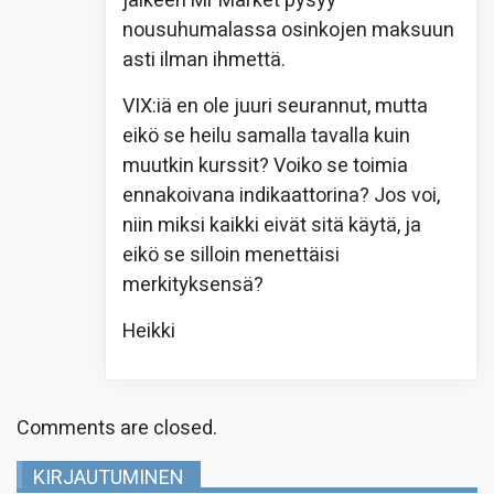
jälkeen Mr Market pysyy
nousuhumalassa osinkojen maksuun
asti ilman ihmettä.
VIX:iä en ole juuri seurannut, mutta
eikö se heilu samalla tavalla kuin
muutkin kurssit? Voiko se toimia
ennakoivana indikaattorina? Jos voi,
niin miksi kaikki eivät sitä käytä, ja
eikö se silloin menettäisi
merkityksensä?
Heikki
Comments are closed.
KIRJAUTUMINEN