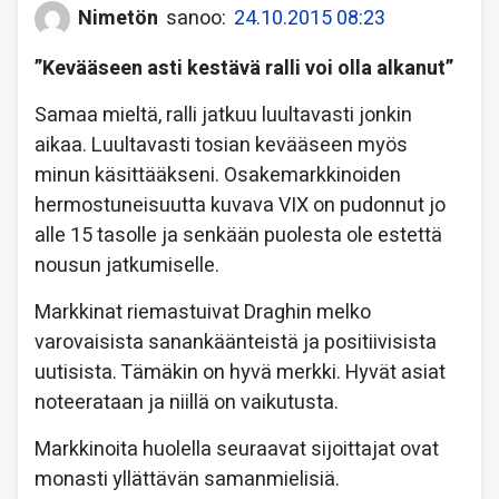
Nimetön
sanoo:
24.10.2015 08:23
”Kevääseen asti kestävä ralli voi olla alkanut”
Samaa mieltä, ralli jatkuu luultavasti jonkin
aikaa. Luultavasti tosian kevääseen myös
minun käsittääkseni. Osakemarkkinoiden
hermostuneisuutta kuvava VIX on pudonnut jo
alle 15 tasolle ja senkään puolesta ole estettä
nousun jatkumiselle.
Markkinat riemastuivat Draghin melko
varovaisista sanankäänteistä ja positiivisista
uutisista. Tämäkin on hyvä merkki. Hyvät asiat
noteerataan ja niillä on vaikutusta.
Markkinoita huolella seuraavat sijoittajat ovat
monasti yllättävän samanmielisiä.