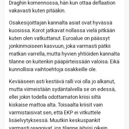
Draghin komennossa, hän kun ottaa deflaation
vakavasti kuten pitääkin.
Osakesijoittajan kannalta asiat ovat hyvässä
kuosissa. Korot jatkavat nollassa vielä pitkään
kuten olen vatkuttanut. Euroalue on päässyt
jonkinmoiseen kasvuun, joka varmasti pätkii
matkan varrella, mutta hyvien yhtiöiden kannalta
tilanne on kuitenkin pääpiirteissään valoisa. Eikä
kunnollisia vaihtoehtoja osakkeille ole.
Kevääseen asti kestävä ralli voi olla jo alkanut,
mutta viimeistään sydäntalvella se on edessä,
ellei jokin todella odottamaton kriisi siltä
kiskaise mattoa alta. Toisaalta kriisit vain
varmistaisivat sen, että EKP ei vitkuttele
lisäelvytyksessä. Muutkin keskuspankit
varmasti reagoivat, jos tilanne äityisi oikein