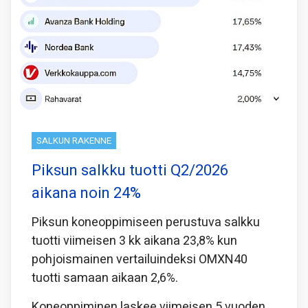
SALKUN RAKENNE
Piksun salkku tuotti Q2/2026
aikana noin 24%
Piksun koneoppimiseen perustuva salkku
tuotti viimeisen 3 kk aikana 23,8% kun
pohjoismainen vertailuindeksi OMXN40
tuotti samaan aikaan 2,6%.
Koneoppiminen laskee viimeisen 5 vuoden