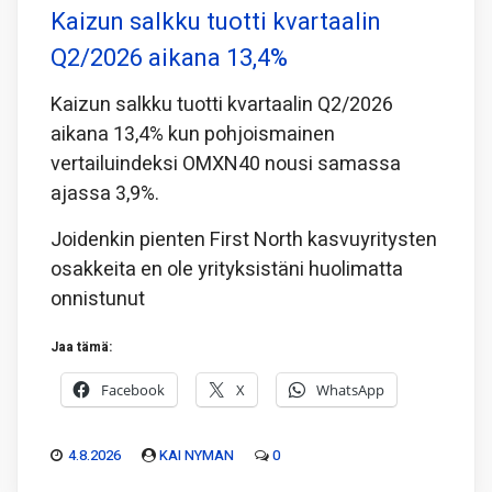
Kaizun salkku tuotti kvartaalin
Q2/2026 aikana 13,4%
Kaizun salkku tuotti kvartaalin Q2/2026
aikana 13,4% kun pohjoismainen
vertailuindeksi OMXN40 nousi samassa
ajassa 3,9%.
Joidenkin pienten First North kasvuyritysten
osakkeita en ole yrityksistäni huolimatta
onnistunut
Jaa tämä:
Facebook
X
WhatsApp
4.8.2026
KAI NYMAN
0