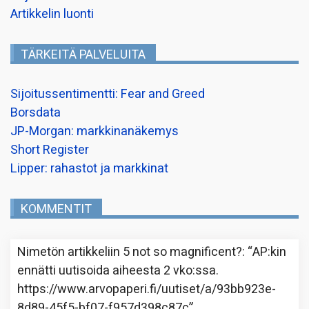
Artikkelin luonti
TÄRKEITÄ PALVELUITA
Sijoitussentimentti: Fear and Greed
Borsdata
JP-Morgan: markkinanäkemys
Short Register
Lipper: rahastot ja markkinat
KOMMENTIT
Nimetön
artikkeliin
5 not so magnificent?
: “
AP:kin
ennätti uutisoida aiheesta 2 vko:ssa.
https://www.arvopaperi.fi/uutiset/a/93bb923e-
8d89-45f5-bf07-f957d398c87c
”