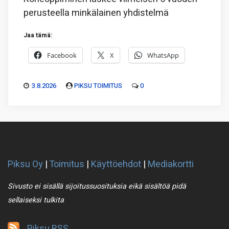
perusteella minkälainen yhdistelmä
Jaa tämä:
Facebook
X
WhatsApp
3.8.2026
PIKSU TOIMITUS
0
Piksu Oy
|
Toimitus
|
Käyttöehdot
|
Mediakortti
Sivusto ei sisällä sijoitussuosituksia eikä sisältöä pidä
sellaiseksi tulkita
Piksu RSS