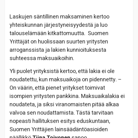
Laskujen säntillinen maksaminen kertoo
yhteiskunnan järjestyneisyydestä ja luo
talouselämään kitkattomuutta. Suomen
Yrittäjät on huolissaan suurten yritysten
arroganssista ja lakien kunnioituksesta
suhteessa maksuaikoihin.
Yli puolet yrityksistä kertoo, että lakia ei ole
noudatettu, kun maksuaikoja on pidennetty. –
On väärin, että pienet yritykset toimivat
isompien yritysten pankkina. Maksuaikalakia ei
noudateta, ja siksi viranomaisten pitää alkaa
valvoa sen noudattamista. Tästä tarvitaan
nopeasti hallituksen esitys eduskuntaan,
Suomen Yrittäjien lainsäädäntöasioiden
päällikkö
Tiina Toivonen
sanoo.