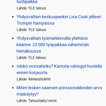
tuntipalkka
Lähde: YLE talous
Yhdysvaltain keskuspankin Lisa Cook jälleen
Trumpin hampaissa
Lähde: YLE talous
Yhdysvaltain työmarkkinoilla yllättävä
käänne: 23 000 työpaikkaa vähemmän
heinäkuussa
Lähde: YLE talous
Iskikö vesivahinko? Kartoita vahingot huolella
ennen korjausta
Lähde: Kiinteistölehti
Miten lesken saamien pörssi­osakkeiden arvo
määräytyy?
Lähde: Taloustaito/verot