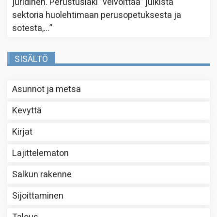
juridinen. Perustuslaki ”velvoittaa” julkista
sektoria huolehtimaan perusopetuksesta ja
sotesta,…
”
SISÄLTÖ
Asunnot ja metsä
Kevyttä
Kirjat
Lajittelematon
Salkun rakenne
Sijoittaminen