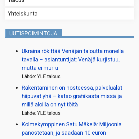
Talous
Yhteiskunta
UUTISPOIMINTOJA
Ukraina rökittää Venäjän taloutta monella
tavalla – asiantuntijat: Venäjä kurjistuu,
mutta ei murru
Lähde: YLE talous
Rakentaminen on nosteessa, palvelualat
hiipuvat yhä – katso grafiikasta missä ja
millä aloilla on nyt töitä
Lähde: YLE talous
Kolmekymppinen Satu Mäkelä: Miljoonia
panostetaan, ja saadaan 10 euron