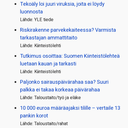
Tekoäly loi juuri viruksia, joita ei löydy
luonnosta
Lähde: YLE tiede
Riskirakenne parvekekaiteessa? Varmista
tarkastajan ammattitaito
Lähde: Kiinteistölehti
Tutkimus osoittaa: Suomen Kiinteistölehteä
luetaan kauan ja tarkasti
Lähde: Kiinteistölehti
Paljonko sairauspäivä­rahaa saa? Suuri
palkka ei takaa korkeaa päivärahaa
Lähde: Taloustaito/työ ja eläke
10 000 euroa määräajaksi tilille – vertaile 13
pankin korot
Lähde: Taloustaito/rahat