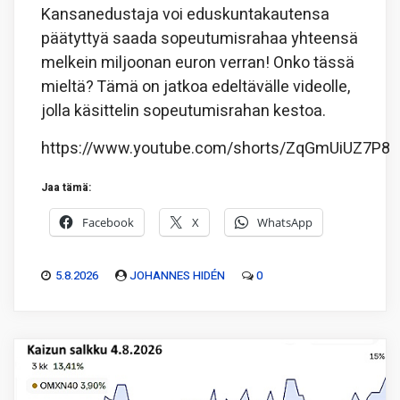
Kansanedustaja voi eduskuntakautensa
päätyttyä saada sopeutumisrahaa yhteensä
melkein miljoonan euron verran! Onko tässä
mieltä? Tämä on jatkoa edeltävälle videolle,
jolla käsittelin sopeutumisrahan kestoa.
https://www.youtube.com/shorts/ZqGmUiUZ7P8
Jaa tämä:
Facebook
X
WhatsApp
5.8.2026
JOHANNES HIDÉN
0