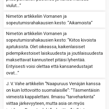
viulut…
”
Nimetön
artikkeliin
Vornanen ja
sopeutumisrahakausien kesto
: “
Aikamoista
”
Nimetön
artikkeliin
Vornanen ja
sopeutumisrahakausien kesto
: “
Kiitos kivoista
ajatuksista. Olet oikeassa, kaikenlaisiset
pidempikestoiset laiskuudesta ja joutilaisuudesta
maksettavat kannusteet pitäisi lyhentää.
Erityisesti voisi olettaa että kansanedustajat
ovat…
”
J. V. Vahe
artikkeliin
”Naapuruus Venäjän kanssa
on kuin lottovoitto suomalaisille”
: “
Täsmentäisin
viimeistä kappalettani. Ilmaisu ”tarveharkinta”
viittaa järkevyyteen, mutta asia on myös