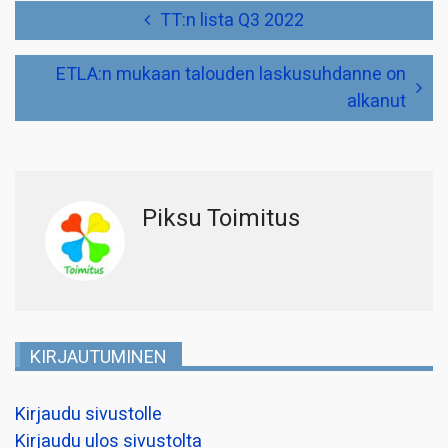
Artikkelien
TT:n lista Q3 2022
selaus
ETLA:n mukaan talouden laskusuhdanne on
alkanut
Piksu Toimitus
KIRJAUTUMINEN
Kirjaudu sivustolle
Kirjaudu ulos sivustolta