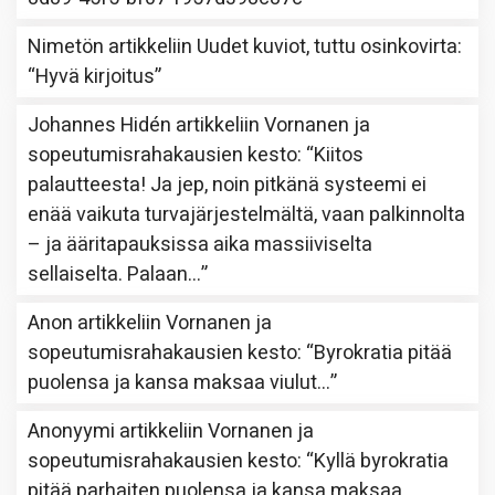
Nimetön
artikkeliin
Uudet kuviot, tuttu osinkovirta
:
“
Hyvä kirjoitus
”
Johannes Hidén
artikkeliin
Vornanen ja
sopeutumisrahakausien kesto
: “
Kiitos
palautteesta! Ja jep, noin pitkänä systeemi ei
enää vaikuta turvajärjestelmältä, vaan palkinnolta
– ja ääritapauksissa aika massiiviselta
sellaiselta. Palaan…
”
Anon
artikkeliin
Vornanen ja
sopeutumisrahakausien kesto
: “
Byrokratia pitää
puolensa ja kansa maksaa viulut…
”
Anonyymi
artikkeliin
Vornanen ja
sopeutumisrahakausien kesto
: “
Kyllä byrokratia
pitää parhaiten puolensa ja kansa maksaa