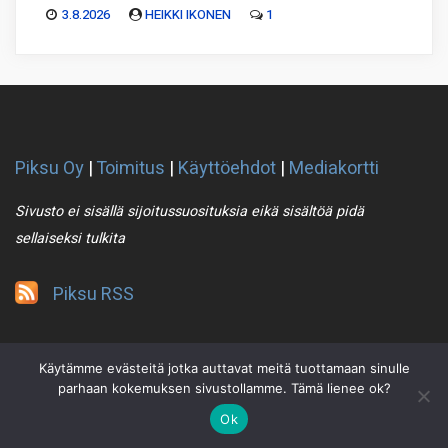
3.8.2026
HEIKKI IKONEN
1
Piksu Oy
|
Toimitus
|
Käyttöehdot
|
Mediakortti
Sivusto ei sisällä sijoitussuosituksia eikä sisältöä pidä
sellaiseksi tulkita
Piksu RSS
Käytämme evästeitä jotka auttavat meitä tuottamaan sinulle
parhaan kokemuksen sivustollamme. Tämä lienee ok?
Ok
2021 © Piksu Oy