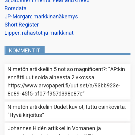
Sijoitussentimentti: Fear and Greed
Borsdata
JP-Morgan: markkinanäkemys
Short Register
Lipper: rahastot ja markkinat
KOMMENTIT
Nimetön
artikkeliin
5 not so magnificent?
: “
AP:kin
ennätti uutisoida aiheesta 2 vko:ssa.
https://www.arvopaperi.fi/uutiset/a/93bb923e-
8d89-45f5-bf07-f957d398c87c
”
Nimetön
artikkeliin
Uudet kuviot, tuttu osinkovirta
:
“
Hyvä kirjoitus
”
Johannes Hidén
artikkeliin
Vornanen ja