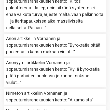
sopeutumisrahakausien kesto
: “
Kiitos
palautteesta! Ja jep, noin pitkänä systeemi ei
enää vaikuta turvajärjestelmältä, vaan palkinnolta
– ja ääritapauksissa aika massiiviselta
sellaiselta. Palaan…
”
Anon
artikkeliin
Vornanen ja
sopeutumisrahakausien kesto
: “
Byrokratia pitää
puolensa ja kansa maksaa viulut…
”
Anonyymi
artikkeliin
Vornanen ja
sopeutumisrahakausien kesto
: “
Kyllä byrokratia
pitää parhaiten puolensa ja kansa maksaa
viulut…
”
Nimetön
artikkeliin
Vornanen ja
sopeutumisrahakausien kesto
: “
Aikamoista
”