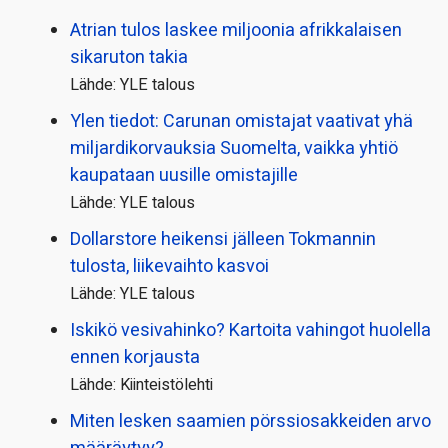
Atrian tulos laskee miljoonia afrikkalaisen
sikaruton takia
Lähde: YLE talous
Ylen tiedot: Carunan omistajat vaativat yhä
miljardi­korvauksia Suomelta, vaikka yhtiö
kaupataan uusille omistajille
Lähde: YLE talous
Dollarstore heikensi jälleen Tokmannin
tulosta, liikevaihto kasvoi
Lähde: YLE talous
Iskikö vesivahinko? Kartoita vahingot huolella
ennen korjausta
Lähde: Kiinteistölehti
Miten lesken saamien pörssi­osakkeiden arvo