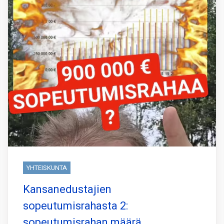
YHTEISKUNTA
Kansanedustajien
sopeutumisrahasta 2:
sopeutumisrahan määrä