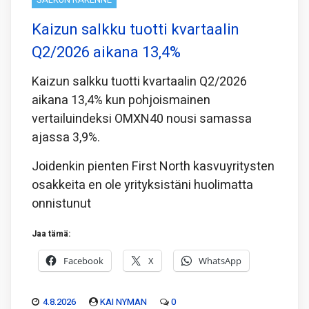
Kaizun salkku tuotti kvartaalin
Q2/2026 aikana 13,4%
Kaizun salkku tuotti kvartaalin Q2/2026
aikana 13,4% kun pohjoismainen
vertailuindeksi OMXN40 nousi samassa
ajassa 3,9%.
Joidenkin pienten First North kasvuyritysten
osakkeita en ole yrityksistäni huolimatta
onnistunut
Jaa tämä:
Facebook
X
WhatsApp
4.8.2026
KAI NYMAN
0