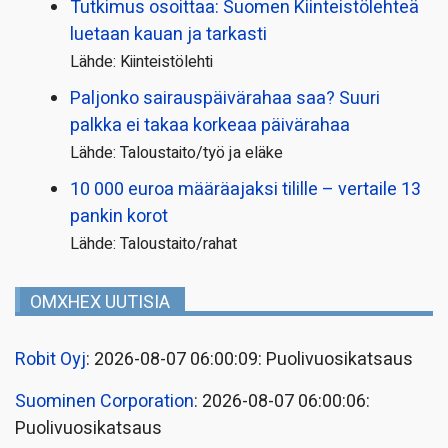
Tutkimus osoittaa: Suomen Kiinteistölehteä
luetaan kauan ja tarkasti
Lähde: Kiinteistölehti
Paljonko sairauspäivä­rahaa saa? Suuri
palkka ei takaa korkeaa päivärahaa
Lähde: Taloustaito/työ ja eläke
10 000 euroa määräajaksi tilille – vertaile 13
pankin korot
Lähde: Taloustaito/rahat
OMXHEX UUTISIA
Robit Oyj
: 2026-08-07 06:00:09: Puolivuosikatsaus
Suominen Corporation
: 2026-08-07 06:00:06:
Puolivuosikatsaus