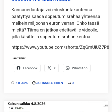
Kansanedustaja voi eduskuntakautensa
päätyttyä saada sopeutumisrahaa yhteensä
melkein miljoonan euron verran! Onko tässä
mieltä? Tämä on jatkoa edeltävälle videolle,
jolla käsittelin sopeutumisrahan kestoa.
https://www.youtube.com/shorts/ZqGmUiUZ7P8
Jaa tämä:
Facebook
X
WhatsApp
5.8.2026
JOHANNES HIDÉN
0