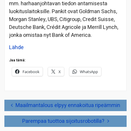
mm. harhaanjohtavan tiedon antamisesta
luokituslaitoksille. Pankit ovat Goldman Sachs,
Morgan Stanley, UBS, Citigroup, Credit Suisse,
Deutsche Bank, Crédit Agricole ja Merrill Lynch,
jonka omistaa nyt Bank of America.
Lähde
Jaa tämä:
Facebook
X
WhatsApp
Artikkelien
Maailmantalous elpyy ennakoitua ripeämmin
selaus
Parempaa tuottoa sijoitusrobotilla?