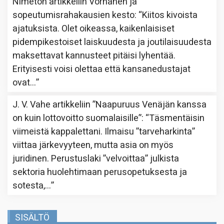
Nimetön
artikkeliin
Vornanen ja
sopeutumisrahakausien kesto
: “
Kiitos kivoista
ajatuksista. Olet oikeassa, kaikenlaisiset
pidempikestoiset laiskuudesta ja joutilaisuudesta
maksettavat kannusteet pitäisi lyhentää.
Erityisesti voisi olettaa että kansanedustajat
ovat…
”
J. V. Vahe
artikkeliin
”Naapuruus Venäjän kanssa
on kuin lottovoitto suomalaisille”
: “
Täsmentäisin
viimeistä kappalettani. Ilmaisu ”tarveharkinta”
viittaa järkevyyteen, mutta asia on myös
juridinen. Perustuslaki ”velvoittaa” julkista
sektoria huolehtimaan perusopetuksesta ja
sotesta,…
”
SISÄLTÖ