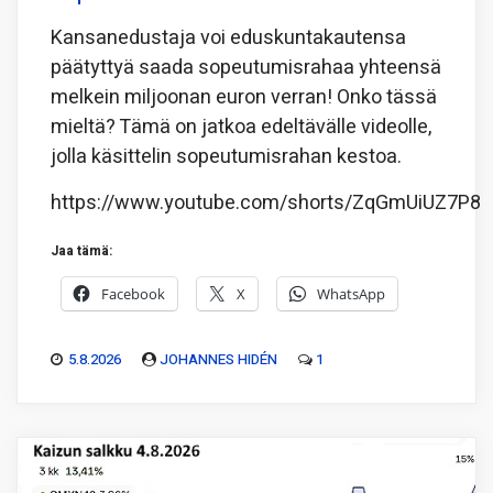
Kansanedustaja voi eduskuntakautensa
päätyttyä saada sopeutumisrahaa yhteensä
melkein miljoonan euron verran! Onko tässä
mieltä? Tämä on jatkoa edeltävälle videolle,
jolla käsittelin sopeutumisrahan kestoa.
https://www.youtube.com/shorts/ZqGmUiUZ7P8
Jaa tämä:
Facebook
X
WhatsApp
5.8.2026
JOHANNES HIDÉN
1