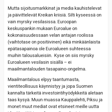
Mutta sijoitusmarkkinat ja media kauhistelevat
ja päivittelevät Kreikan kriisiä. Silti kyseessä on
vain myrsky vesilasissa. Euroopan
keskuspankin mukaan Euroalue on
kokonaisuudessaan velan antajan roolissa
(vaihtotase on positiivinen) eikä minkäänlaista
epätasapainoa ole Euroalueen suhteessa
muihin talousalueisiin. Kyse on siis myrsky
Euroalueen vesilasin sisällä – ei
maailmantalouden tasapaino-ongelma.
Maailmantalous elpyy taantumasta,
vientiteollisuus käynnistyy ja jopa Suomen
kannalta tärkeitä investointihyödykkeitä aletaan
taas kysyä. Muun muassa Kauppalehti, Piksu ja
monet muut mediat ovat etsineet meille uutta