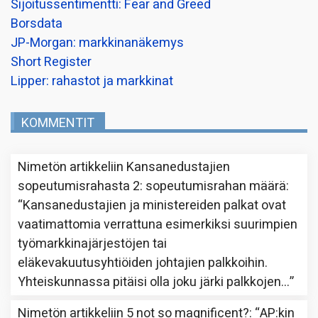
Sijoitussentimentti: Fear and Greed
Borsdata
JP-Morgan: markkinanäkemys
Short Register
Lipper: rahastot ja markkinat
KOMMENTIT
Nimetön
artikkeliin
Kansanedustajien
sopeutumisrahasta 2: sopeutumisrahan määrä
:
“
Kansanedustajien ja ministereiden palkat ovat
vaatimattomia verrattuna esimerkiksi suurimpien
työmarkkinajärjestöjen tai
eläkevakuutusyhtiöiden johtajien palkkoihin.
Yhteiskunnassa pitäisi olla joku järki palkkojen…
”
Nimetön
artikkeliin
5 not so magnificent?
: “
AP:kin