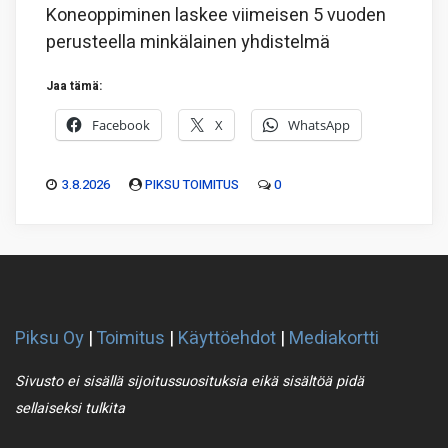
Koneoppiminen laskee viimeisen 5 vuoden
perusteella minkälainen yhdistelmä
Jaa tämä:
Facebook
X
WhatsApp
3.8.2026
PIKSU TOIMITUS
0
Piksu Oy
|
Toimitus
|
Käyttöehdot
|
Mediakortti
Sivusto ei sisällä sijoitussuosituksia eikä sisältöä pidä
sellaiseksi tulkita