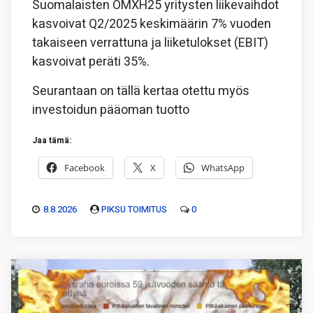
Suomalaisten OMXH25 yritysten liikevaihdot
kasvoivat Q2/2025 keskimäärin 7% vuoden
takaiseen verrattuna ja liiketulokset (EBIT)
kasvoivat peräti 35%.
Seurantaan on tällä kertaa otettu myös
investoidun pääoman tuotto
Jaa tämä:
Facebook
X
WhatsApp
8.8.2026
PIKSU TOIMITUS
0