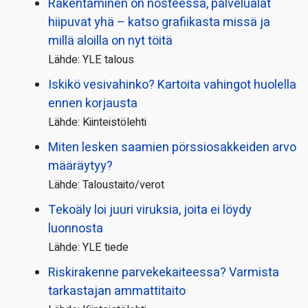
Rakentaminen on nosteessa, palvelualat
hiipuvat yhä – katso grafiikasta missä ja
millä aloilla on nyt töitä
Lähde: YLE talous
Iskikö vesivahinko? Kartoita vahingot huolella
ennen korjausta
Lähde: Kiinteistölehti
Miten lesken saamien pörssi­osakkeiden arvo
määräytyy?
Lähde: Taloustaito/verot
Tekoäly loi juuri viruksia, joita ei löydy
luonnosta
Lähde: YLE tiede
Riskirakenne parvekekaiteessa? Varmista
tarkastajan ammattitaito