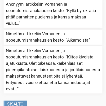
Anonyymi
artikkeliin
Vornanen ja
sopeutumisrahakausien kesto
: “
Kyllä byrokratia
pitää parhaiten puolensa ja kansa maksaa
viulut…
”
Nimetön
artikkeliin
Vornanen ja
sopeutumisrahakausien kesto
: “
Aikamoista
”
Nimetön
artikkeliin
Vornanen ja
sopeutumisrahakausien kesto
: “
Kiitos kivoista
ajatuksista. Olet oikeassa, kaikenlaisiset
pidempikestoiset laiskuudesta ja joutilaisuudesta
maksettavat kannusteet pitäisi lyhentää.
Erityisesti voisi olettaa että kansanedustajat
ovat…
”
SISÄLTÖ