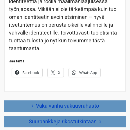
identiteettiä ja roolia maailmanlaajuisessa
työnjaossa. Mikään ei ole tärkeämpää kuin tuo
oman identiteetin avoin etsiminen – hyvä
itsetuntemus on perusta oikeille valinnoille ja
vahvalle identiteetille. Toivottavasti tuo etisintä
tuottaa tulosta jo nyt kun toivumme tästä
taantumasta.
Jaa tämä:
Facebook
X
WhatsApp
Artikkelien
Vaka vanha vakuusrahasto
selaus
Suurpankkeja rikostutkintaan