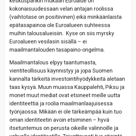
keskuspankin mukaan Euroalue on
kokonaisuudessaan velan antajan roolissa
(vaihtotase on positiivinen) eikä minkäänlaista
epätasapainoa ole Euroalueen suhteessa
muihin talousalueisiin. Kyse on siis myrsky
Euroalueen vesilasin sisällä – ei
maailmantalouden tasapaino-ongelma.
Maailmantalous elpyy taantumasta,
vientiteollisuus käynnistyy ja jopa Suomen
kannalta tärkeitä investointihyödykkeitä aletaan
taas kysyä. Muun muassa Kauppalehti, Piksu ja
monet muut mediat ovat etsineet meille uutta
identiteettiä ja roolia maailmanlaajuisessa
työnjaossa. Mikään ei ole tärkeämpää kuin tuo
oman identiteetin avoin etsiminen – hyvä
itsetuntemus on perusta oikeille valinnoille ja