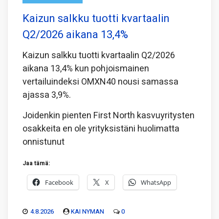
Kaizun salkku tuotti kvartaalin
Q2/2026 aikana 13,4%
Kaizun salkku tuotti kvartaalin Q2/2026
aikana 13,4% kun pohjoismainen
vertailuindeksi OMXN40 nousi samassa
ajassa 3,9%.
Joidenkin pienten First North kasvuyritysten
osakkeita en ole yrityksistäni huolimatta
onnistunut
Jaa tämä:
Facebook
X
WhatsApp
4.8.2026
KAI NYMAN
0