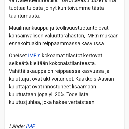
vahvalle identiteetille. Toivottavasti tuo etisintä
tuottaa tulosta jo nyt kun toivumme tästä
taantumasta.
Maailmankauppa ja teollisuustuotanto ovat
kansainvälisen valuuttarahaston, IMF:n mukaan
ennakoituakin reippaammassa kasvussa.
Oheiset
IMF:n
kokoamat tilastot kertovat
selkeätä kieltään kokonaistilanteesta.
Vähittäiskauppa on reippaassa kasvussa ja
kuluttajat ovat aktivoituneet. Kaakkois-Aasian
kuluttajat ovat innostuneet lisäämään
kulutustaan jopa yli 20%. Todellista
kulutusjuhlaa, joka hakee vertaistaan.
Lähde:
IMF