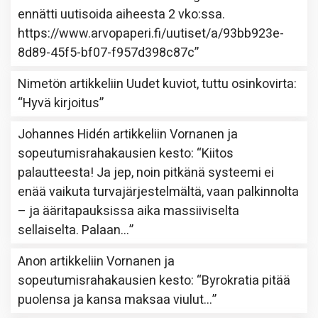
ennätti uutisoida aiheesta 2 vko:ssa.
https://www.arvopaperi.fi/uutiset/a/93bb923e-
8d89-45f5-bf07-f957d398c87c
”
Nimetön
artikkeliin
Uudet kuviot, tuttu osinkovirta
:
“
Hyvä kirjoitus
”
Johannes Hidén
artikkeliin
Vornanen ja
sopeutumisrahakausien kesto
: “
Kiitos
palautteesta! Ja jep, noin pitkänä systeemi ei
enää vaikuta turvajärjestelmältä, vaan palkinnolta
– ja ääritapauksissa aika massiiviselta
sellaiselta. Palaan…
”
Anon
artikkeliin
Vornanen ja
sopeutumisrahakausien kesto
: “
Byrokratia pitää
puolensa ja kansa maksaa viulut…
”