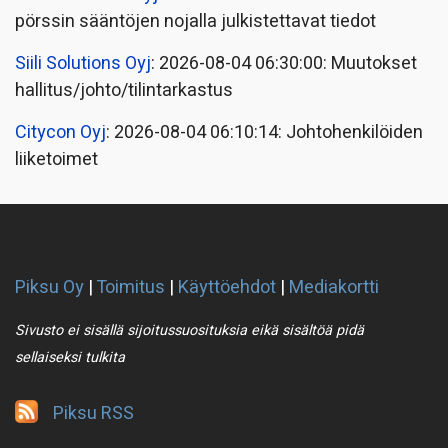
pörssin sääntöjen nojalla julkistettavat tiedot
Siili Solutions Oyj
: 2026-08-04 06:30:00: Muutokset
hallitus/johto/tilintarkastus
Citycon Oyj
: 2026-08-04 06:10:14: Johtohenkilöiden
liiketoimet
Piksu Oy
|
Toimitus
|
Käyttöehdot
|
Mediakortti
Sivusto ei sisällä sijoitussuosituksia eikä sisältöä pidä
sellaiseksi tulkita
Piksu RSS