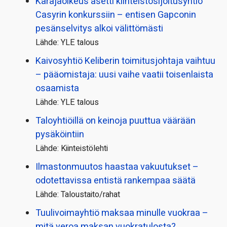
Käräjäoikeus asetti kiinteistö­sijoitusyhtiö
Casyrin konkurssiin – entisen Gapconin
pesänselvitys alkoi välittömästi
Lähde: YLE talous
Kaivosyhtiö Keliberin toimitusjohtaja vaihtuu
– pääomistaja: uusi vaihe vaatii toisenlaista
osaamista
Lähde: YLE talous
Taloyhtiöillä on keinoja puuttua väärään
pysäköintiin
Lähde: Kiinteistölehti
Ilmastonmuutos haastaa vakuutukset –
odotettavissa entistä rankempaa säätä
Lähde: Taloustaito/rahat
Tuulivoimayhtiö maksaa minulle vuokraa –
mitä veroa maksan vuokratulosta?