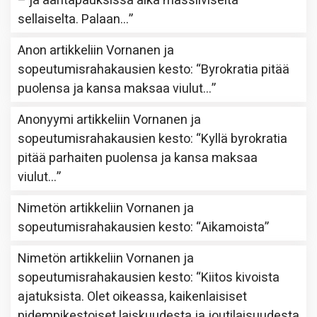
– ja ääritapauksissa aika massiiviselta
sellaiselta. Palaan…
”
Anon
artikkeliin
Vornanen ja
sopeutumisrahakausien kesto
: “
Byrokratia pitää
puolensa ja kansa maksaa viulut…
”
Anonyymi
artikkeliin
Vornanen ja
sopeutumisrahakausien kesto
: “
Kyllä byrokratia
pitää parhaiten puolensa ja kansa maksaa
viulut…
”
Nimetön
artikkeliin
Vornanen ja
sopeutumisrahakausien kesto
: “
Aikamoista
”
Nimetön
artikkeliin
Vornanen ja
sopeutumisrahakausien kesto
: “
Kiitos kivoista
ajatuksista. Olet oikeassa, kaikenlaisiset
pidempikestoiset laiskuudesta ja joutilaisuudesta