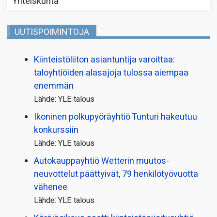
Yhteiskunta
UUTISPOIMINTOJA
Kiinteistö­liiton asiantuntija varoittaa:
taloyhtiöiden alasajoja tulossa aiempaa
enemmän
Lähde: YLE talous
Ikoninen polkupyörä­yhtiö Tunturi hakeutuu
konkurssiin
Lähde: YLE talous
Autokauppayhtiö Wetterin muutos­
neuvottelut päättyivät, 79 henkilö­työvuotta
vähenee
Lähde: YLE talous