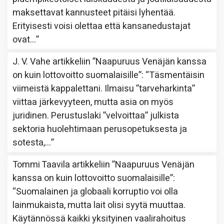
maksettavat kannusteet pitäisi lyhentää.
Erityisesti voisi olettaa että kansanedustajat
ovat…
”
J. V. Vahe
artikkeliin
”Naapuruus Venäjän kanssa
on kuin lottovoitto suomalaisille”
: “
Täsmentäisin
viimeistä kappalettani. Ilmaisu ”tarveharkinta”
viittaa järkevyyteen, mutta asia on myös
juridinen. Perustuslaki ”velvoittaa” julkista
sektoria huolehtimaan perusopetuksesta ja
sotesta,…
”
Tommi Taavila
artikkeliin
”Naapuruus Venäjän
kanssa on kuin lottovoitto suomalaisille”
:
“
Suomalainen ja globaali korruptio voi olla
lainmukaista, mutta lait olisi syytä muuttaa.
Käytännössä kaikki yksityinen vaalirahoitus