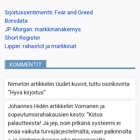
Sijoitussentimentti: Fear and Greed
Borsdata
JP-Morgan: markkinanäkemys
Short Register
Lipper: rahastot ja markkinat
KOMMENTIT
Nimetön
artikkeliin
Uudet kuviot, tuttu osinkovirta
:
“
Hyvä kirjoitus
”
Johannes Hidén
artikkeliin
Vornanen ja
sopeutumisrahakausien kesto
: “
Kiitos
palautteesta! Ja jep, noin pitkänä systeemi ei
enää vaikuta turvajärjestelmältä, vaan palkinnolta