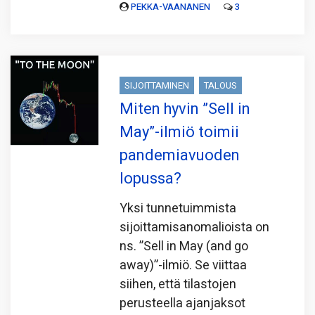
PEKKA-VAANANEN
3
SIJOITTAMINEN
TALOUS
Miten hyvin ”Sell in
May”-ilmiö toimii
pandemiavuoden
lopussa?
Yksi tunnetuimmista
sijoittamisanomalioista on
ns. ”Sell in May (and go
away)”-ilmiö. Se viittaa
siihen, että tilastojen
perusteella ajanjaksot