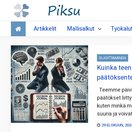
Talous
Artikkelit
Mallisalkut
Työkalu
SIJOITTAMINEN
Kuinka teen
päätöksent
Teemme päivit
päätökset liitt
kuten minkä ma
suuria ja voiv
29 ELOKUUN, 202