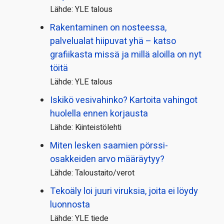
Lähde: YLE talous
Rakentaminen on nosteessa,
palvelualat hiipuvat yhä – katso
grafiikasta missä ja millä aloilla on nyt
töitä
Lähde: YLE talous
Iskikö vesivahinko? Kartoita vahingot
huolella ennen korjausta
Lähde: Kiinteistölehti
Miten lesken saamien pörssi­
osakkeiden arvo määräytyy?
Lähde: Taloustaito/verot
Tekoäly loi juuri viruksia, joita ei löydy
luonnosta
Lähde: YLE tiede