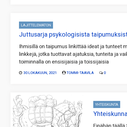
LAJITTELEMATON
Juttusarja psykologisista taipumuksist
Ihmisillä on taipumus linkittää ideat ja tunteet 
linkkejä, jotka tuottavat ajatuksia, tunteita ja v
toiminnalla on ensisijaisia ja toissijaisia
30 LOKAKUUN, 2021
TOMMI-TAAVILA
0
YHTEISKUNTA
Yhteiskunna
Eipähän täällä