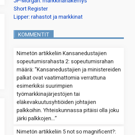
JP-Morgan: markkinanäkemys
Short Register
Lipper: rahastot ja markkinat
KOMMENTIT
Nimetön
artikkeliin
Kansanedustajien
sopeutumisrahasta 2: sopeutumisrahan
määrä
: “
Kansanedustajien ja ministereiden
palkat ovat vaatimattomia verrattuna
esimerkiksi suurimpien
työmarkkinajärjestöjen tai
eläkevakuutusyhtiöiden johtajien
palkkoihin. Yhteiskunnassa pitäisi olla joku
järki palkkojen…
”
Nimetön
artikkeliin
5 not so magnificent?
: