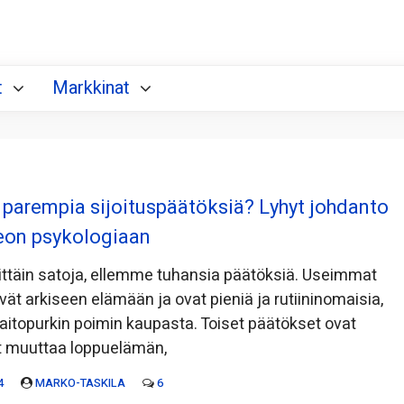
t
Markkinat
 parempia sijoituspäätöksiä? Lyhyt johdanto
eon psykologiaan
täin satoja, ellemme tuhansia päätöksiä. Useimmat
yvät arkiseen elämään ja ovat pieniä ja rutiininomaisia,
itopurkin poimin kaupasta. Toiset päätökset ovat
at muuttaa loppuelämän,
4
MARKO-TASKILA
6