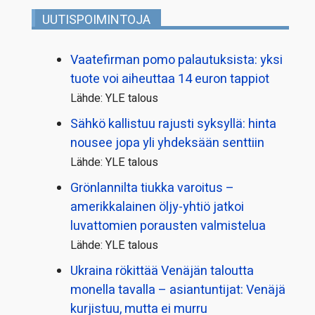
UUTISPOIMINTOJA
Vaatefirman pomo palautuksista: yksi
tuote voi aiheuttaa 14 euron tappiot
Lähde: YLE talous
Sähkö kallistuu rajusti syksyllä: hinta
nousee jopa yli yhdeksään senttiin
Lähde: YLE talous
Grönlannilta tiukka varoitus –
amerikkalainen öljy-yhtiö jatkoi
luvattomien porausten valmistelua
Lähde: YLE talous
Ukraina rökittää Venäjän taloutta
monella tavalla – asiantuntijat: Venäjä
kurjistuu, mutta ei murru