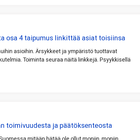
a osa 4 taipumus linkittää asiat toisiinsa
muihin asioihin. Ärsykkeet ja ympäristö tuottavat
aikutelmia. Toiminta seuraa näitä linkkejä. Psyykkisellä
n toimivuudesta ja päätöksenteosta
 Suomessa mitään hätää ole ollut moniin, moniin