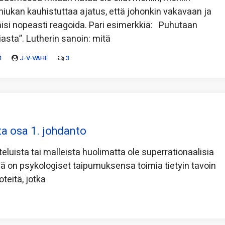
 hiukan kauhistuttaa ajatus, että johonkin vakavaan ja
täisi nopeasti reagoida. Pari esimerkkiä: Puhutaan
iasta”. Lutherin sanoin: mitä
1
J-V-VAHE
3
ta osa 1. johdanto
teluista tai malleista huolimatta ole superrationaalisia
llä on psykologiset taipumuksensa toimia tietyin tavoin
oteitä, jotka