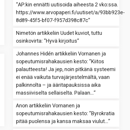
“
AP:kin ennätti uutisoida aiheesta 2 vko:ssa.
https://www.arvopaperi.fi/uutiset/a/93bb923e-
8d89-45f5-bf07-f957d398c87c
”
Nimetön
artikkeliin
Uudet kuviot, tuttu
osinkovirta
: “
Hyvä kirjoitus
”
Johannes Hidén
artikkeliin
Vornanen ja
sopeutumisrahakausien kesto
: “
Kiitos
palautteesta! Ja jep, noin pitkänä systeemi
ei enää vaikuta turvajärjestelmältä, vaan
palkinnolta – ja ääritapauksissa aika
massiiviselta sellaiselta. Palaan…
”
Anon
artikkeliin
Vornanen ja
sopeutumisrahakausien kesto
: “
Byrokratia
pitää puolensa ja kansa maksaa viulut…
”