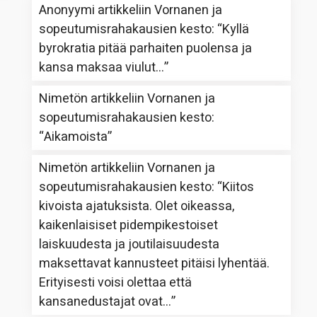
Anonyymi
artikkeliin
Vornanen ja
sopeutumisrahakausien kesto
: “
Kyllä
byrokratia pitää parhaiten puolensa ja
kansa maksaa viulut…
”
Nimetön
artikkeliin
Vornanen ja
sopeutumisrahakausien kesto
:
“
Aikamoista
”
Nimetön
artikkeliin
Vornanen ja
sopeutumisrahakausien kesto
: “
Kiitos
kivoista ajatuksista. Olet oikeassa,
kaikenlaisiset pidempikestoiset
laiskuudesta ja joutilaisuudesta
maksettavat kannusteet pitäisi lyhentää.
Erityisesti voisi olettaa että
kansanedustajat ovat…
”