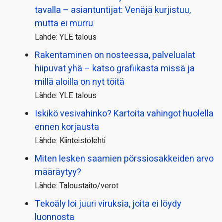
tavalla – asiantuntijat: Venäjä kurjistuu,
mutta ei murru
Lähde: YLE talous
Rakentaminen on nosteessa, palvelualat
hiipuvat yhä – katso grafiikasta missä ja
millä aloilla on nyt töitä
Lähde: YLE talous
Iskikö vesivahinko? Kartoita vahingot huolella
ennen korjausta
Lähde: Kiinteistölehti
Miten lesken saamien pörssi­osakkeiden arvo
määräytyy?
Lähde: Taloustaito/verot
Tekoäly loi juuri viruksia, joita ei löydy
luonnosta