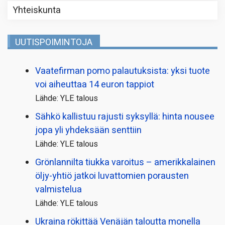
Yhteiskunta
UUTISPOIMINTOJA
Vaatefirman pomo palautuksista: yksi tuote
voi aiheuttaa 14 euron tappiot
Lähde: YLE talous
Sähkö kallistuu rajusti syksyllä: hinta nousee
jopa yli yhdeksään senttiin
Lähde: YLE talous
Grönlannilta tiukka varoitus – amerikkalainen
öljy-yhtiö jatkoi luvattomien porausten
valmistelua
Lähde: YLE talous
Ukraina rökittää Venäjän taloutta monella