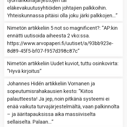
työmarkkinajärjestöjen tai
eläkevakuutusyhtiöiden johtajien palkkoihin.
Yhteiskunnassa pitäisi olla joku järki palkkojen…
”
Nimetön
artikkeliin
5 not so magnificent?
: “
AP:kin
ennätti uutisoida aiheesta 2 vko:ssa.
https://www.arvopaperi.fi/uutiset/a/93bb923e-
8d89-45f5-bf07-f957d398c87c
”
Nimetön
artikkeliin
Uudet kuviot, tuttu osinkovirta
:
“
Hyvä kirjoitus
”
Johannes Hidén
artikkeliin
Vornanen ja
sopeutumisrahakausien kesto
: “
Kiitos
palautteesta! Ja jep, noin pitkänä systeemi ei
enää vaikuta turvajärjestelmältä, vaan palkinnolta
– ja ääritapauksissa aika massiiviselta
sellaiselta. Palaan…
”