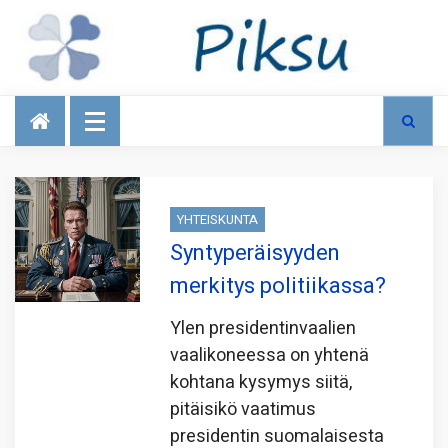
Talous
YHTEISKUNTA
Syntyperäisyyden
merkitys politiikassa?
Ylen presidentinvaalien
vaalikoneessa on yhtenä
kohtana kysymys siitä,
pitäisikö vaatimus
presidentin suomalaisesta