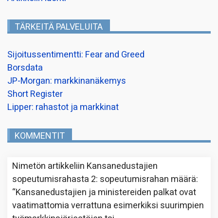
TÄRKEITÄ PALVELUITA
Sijoitussentimentti: Fear and Greed
Borsdata
JP-Morgan: markkinanäkemys
Short Register
Lipper: rahastot ja markkinat
KOMMENTIT
Nimetön
artikkeliin
Kansanedustajien
sopeutumisrahasta 2: sopeutumisrahan määrä
:
“
Kansanedustajien ja ministereiden palkat ovat
vaatimattomia verrattuna esimerkiksi suurimpien