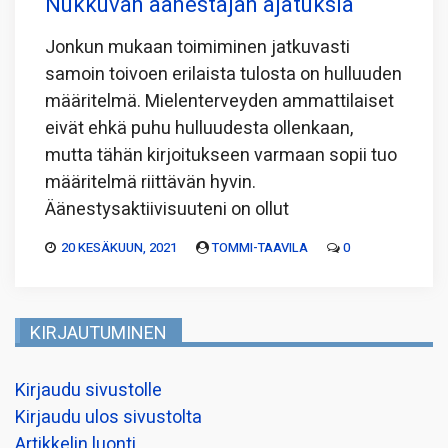
Nukkuvan äänestäjän ajatuksia
Jonkun mukaan toimiminen jatkuvasti
samoin toivoen erilaista tulosta on hulluuden
määritelmä. Mielenterveyden ammattilaiset
eivät ehkä puhu hulluudesta ollenkaan,
mutta tähän kirjoitukseen varmaan sopii tuo
määritelmä riittävän hyvin.
Äänestysaktiivisuuteni on ollut
20 KESÄKUUN, 2021
TOMMI-TAAVILA
0
KIRJAUTUMINEN
Kirjaudu sivustolle
Kirjaudu ulos sivustolta
Artikkelin luonti