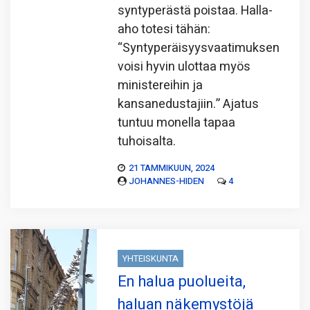
syntyperästä poistaa. Halla-
aho totesi tähän:
“Syntyperäisyysvaatimuksen
voisi hyvin ulottaa myös
ministereihin ja
kansanedustajiin.” Ajatus
tuntuu monella tapaa
tuhoisalta.
21 TAMMIKUUN, 2024
JOHANNES-HIDEN
4
YHTEISKUNTA
En halua puolueita,
haluan näkemystöjä