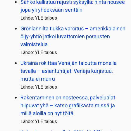
Sähkö kallistuu rajusti syksyllä: hinta nousee
jopa yli yhdeksään senttiin
Lähde: YLE talous
Grönlannilta tiukka varoitus – amerikkalainen
öljy-yhtiö jatkoi luvattomien porausten
valmistelua
Lähde: YLE talous
Ukraina rökittää Venäjän taloutta monella
tavalla – asiantuntijat: Venäjä kurjistuu,
mutta ei murru
Lähde: YLE talous
Rakentaminen on nosteessa, palvelualat
hiipuvat yhä – katso grafiikasta missä ja
millä aloilla on nyt töitä
Lähde: YLE talous