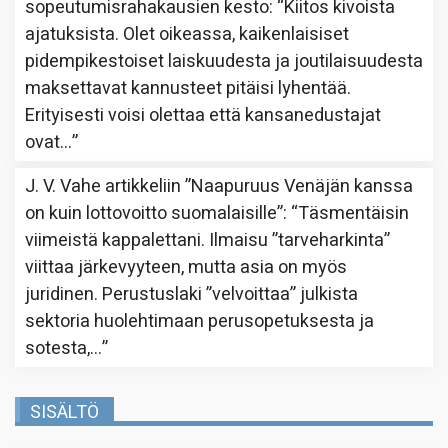
sopeutumisrahakausien kesto
: “
Kiitos kivoista
ajatuksista. Olet oikeassa, kaikenlaisiset
pidempikestoiset laiskuudesta ja joutilaisuudesta
maksettavat kannusteet pitäisi lyhentää.
Erityisesti voisi olettaa että kansanedustajat
ovat…
”
J. V. Vahe
artikkeliin
”Naapuruus Venäjän kanssa
on kuin lottovoitto suomalaisille”
: “
Täsmentäisin
viimeistä kappalettani. Ilmaisu ”tarveharkinta”
viittaa järkevyyteen, mutta asia on myös
juridinen. Perustuslaki ”velvoittaa” julkista
sektoria huolehtimaan perusopetuksesta ja
sotesta,…
”
SISÄLTÖ