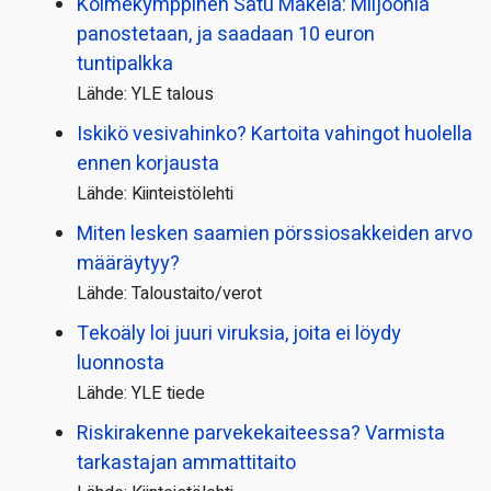
Kolmekymppinen Satu Mäkelä: Miljoonia
panostetaan, ja saadaan 10 euron
tuntipalkka
Lähde: YLE talous
Iskikö vesivahinko? Kartoita vahingot huolella
ennen korjausta
Lähde: Kiinteistölehti
Miten lesken saamien pörssi­osakkeiden arvo
määräytyy?
Lähde: Taloustaito/verot
Tekoäly loi juuri viruksia, joita ei löydy
luonnosta
Lähde: YLE tiede
Riskirakenne parvekekaiteessa? Varmista
tarkastajan ammattitaito