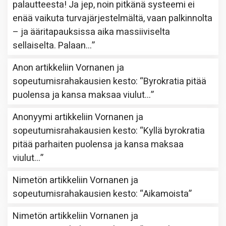
palautteesta! Ja jep, noin pitkänä systeemi ei
enää vaikuta turvajärjestelmältä, vaan palkinnolta
– ja ääritapauksissa aika massiiviselta
sellaiselta. Palaan…
”
Anon
artikkeliin
Vornanen ja
sopeutumisrahakausien kesto
: “
Byrokratia pitää
puolensa ja kansa maksaa viulut…
”
Anonyymi
artikkeliin
Vornanen ja
sopeutumisrahakausien kesto
: “
Kyllä byrokratia
pitää parhaiten puolensa ja kansa maksaa
viulut…
”
Nimetön
artikkeliin
Vornanen ja
sopeutumisrahakausien kesto
: “
Aikamoista
”
Nimetön
artikkeliin
Vornanen ja