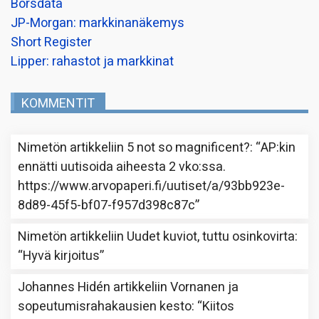
Borsdata
JP-Morgan: markkinanäkemys
Short Register
Lipper: rahastot ja markkinat
KOMMENTIT
Nimetön
artikkeliin
5 not so magnificent?
: “
AP:kin
ennätti uutisoida aiheesta 2 vko:ssa.
https://www.arvopaperi.fi/uutiset/a/93bb923e-
8d89-45f5-bf07-f957d398c87c
”
Nimetön
artikkeliin
Uudet kuviot, tuttu osinkovirta
:
“
Hyvä kirjoitus
”
Johannes Hidén
artikkeliin
Vornanen ja
sopeutumisrahakausien kesto
: “
Kiitos