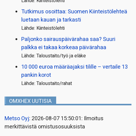
Lähde: Kiinteistölehti
Tutkimus osoittaa: Suomen Kiinteistölehteä
luetaan kauan ja tarkasti
Lähde: Kiinteistölehti
Paljonko sairauspäivä­rahaa saa? Suuri
palkka ei takaa korkeaa päivärahaa
Lähde: Taloustaito/työ ja eläke
10 000 euroa määräajaksi tilille – vertaile 13
pankin korot
Lähde: Taloustaito/rahat
OMXHEX UUTISIA
Metso Oyj
: 2026-08-07 15:50:01: Ilmoitus
merkittävistä omistusosuuksista