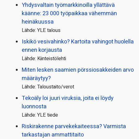
Yhdysvaltain työmarkkinoilla yllättävä
käänne: 23 000 työpaikkaa vähemmän
heinäkuussa
Lähde: YLE talous
Iskikö vesivahinko? Kartoita vahingot huolella
ennen korjausta
Lähde: Kiinteistölehti
Miten lesken saamien pörssi­osakkeiden arvo
määräytyy?
Lähde: Taloustaito/verot
Tekoäly loi juuri viruksia, joita ei löydy
luonnosta
Lähde: YLE tiede
Riskirakenne parvekekaiteessa? Varmista
tarkastajan ammattitaito