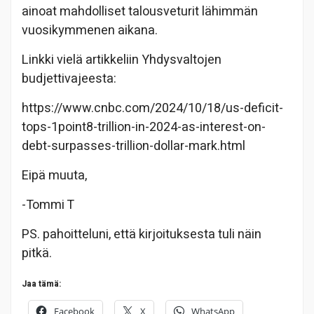
ainoat mahdolliset talousveturit lähimmän
vuosikymmenen aikana.
Linkki vielä artikkeliin Yhdysvaltojen
budjettivajeesta:
https://www.cnbc.com/2024/10/18/us-deficit-
tops-1point8-trillion-in-2024-as-interest-on-
debt-surpasses-trillion-dollar-mark.html
Eipä muuta,
-Tommi T
PS. pahoitteluni, että kirjoituksesta tuli näin
pitkä.
Jaa tämä:
Facebook
X
WhatsApp