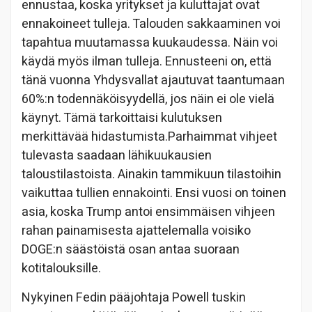
ennustaa, koska yritykset ja kuluttajat ovat
ennakoineet tulleja. Talouden sakkaaminen voi
tapahtua muutamassa kuukaudessa. Näin voi
käydä myös ilman tulleja. Ennusteeni on, että
tänä vuonna Yhdysvallat ajautuvat taantumaan
60%:n todennäköisyydellä, jos näin ei ole vielä
käynyt. Tämä tarkoittaisi kulutuksen
merkittävää hidastumista.Parhaimmat vihjeet
tulevasta saadaan lähikuukausien
taloustilastoista. Ainakin tammikuun tilastoihin
vaikuttaa tullien ennakointi. Ensi vuosi on toinen
asia, koska Trump antoi ensimmäisen vihjeen
rahan painamisesta ajattelemalla voisiko
DOGE:n säästöistä osan antaa suoraan
kotitalouksille.
Nykyinen Fedin pääjohtaja Powell tuskin