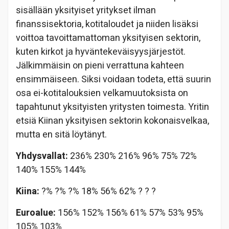
sisällään yksityiset yritykset ilman
finanssisektoria, kotitaloudet ja niiden lisäksi
voittoa tavoittamattoman yksityisen sektorin,
kuten kirkot ja hyväntekeväisyysjärjestöt.
Jälkimmäisin on pieni verrattuna kahteen
ensimmäiseen. Siksi voidaan todeta, että suurin
osa ei-kotitalouksien velkamuutoksista on
tapahtunut yksityisten yritysten toimesta. Yritin
etsiä Kiinan yksityisen sektorin kokonaisvelkaa,
mutta en sitä löytänyt.
Yhdysvallat:
236% 230% 216% 96% 75% 72%
140% 155% 144%
Kiina:
?% ?% ?%
18% 56% 62%
? ? ?
Euroalue:
156% 152% 156% 61% 57% 53% 95%
105% 103%