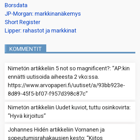
Borsdata
JP-Morgan: markkinanäkemys
Short Register
Lipper: rahastot ja markkinat
KOMMENTIT
Nimetön
artikkeliin
5 not so magnificent?
: “
AP:kin
ennätti uutisoida aiheesta 2 vko:ssa.
https://www.arvopaperi.fi/uutiset/a/93bb923e-
8d89-45f5-bf07-f957d398c87c
”
Nimetön
artikkeliin
Uudet kuviot, tuttu osinkovirta
:
“
Hyvä kirjoitus
”
Johannes Hidén
artikkeliin
Vornanen ja
sopeutumisrahakausien kesto
: “
Kiitos