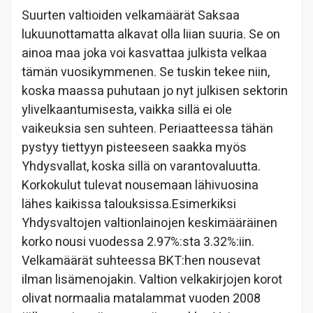
Suurten valtioiden velkamäärät Saksaa
lukuunottamatta alkavat olla liian suuria. Se on
ainoa maa joka voi kasvattaa julkista velkaa
tämän vuosikymmenen. Se tuskin tekee niin,
koska maassa puhutaan jo nyt julkisen sektorin
ylivelkaantumisesta, vaikka sillä ei ole
vaikeuksia sen suhteen. Periaatteessa tähän
pystyy tiettyyn pisteeseen saakka myös
Yhdysvallat, koska sillä on varantovaluutta.
Korkokulut tulevat nousemaan lähivuosina
lähes kaikissa talouksissa.Esimerkiksi
Yhdysvaltojen valtionlainojen keskimääräinen
korko nousi vuodessa 2.97%:sta 3.32%:iin.
Velkamäärät suhteessa BKT:hen nousevat
ilman lisämenojakin. Valtion velkakirjojen korot
olivat normaalia matalammat vuoden 2008