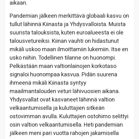
aikaan.
Pandemian jälkeen merkittävä globaali kasvu on
tullut lähinnä Kiinasta ja Yhdysvalloista. Muista
suurista talouksista, kuten euroalueesta ei ole
talousvetureiksi. Kiinan vauhti on hidastunut
mikäli uskoo maan ilmoittamiin lukemiin. Itse en
usko niihin. Todellinen tilanne on huonompi.
Pelkästään maan valtionlainojen korkotaso
signaloi huonompaa kasvua. Pidän suurena
ihmeenä mikäli Kiinasta syntyy
maailmantalouden veturi lähivuosien aikana.
Yhdysvallat ovat kasvaneet lähinnä valtion
velkaantumisella ja kuluttajien sitkeän
ostovimman avulla. Kuluttajien ostohimo selittyi
osin valtion velkaantumisella. Heti pandemian
jälkeen meni pari vuotta rahojen jakamisella