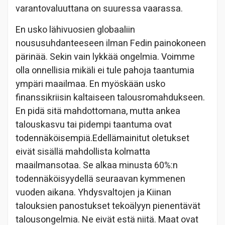
varantovaluuttana on suuressa vaarassa.
En usko lähivuosien globaaliin
noususuhdanteeseen ilman Fedin painokoneen
pärinää. Sekin vain lykkää ongelmia. Voimme
olla onnellisia mikäli ei tule pahoja taantumia
ympäri maailmaa. En myöskään usko
finanssikriisin kaltaiseen talousromahdukseen.
En pidä sitä mahdottomana, mutta ankea
talouskasvu tai pidempi taantuma ovat
todennäköisempiä.Edellämainitut oletukset
eivät sisällä mahdollista kolmatta
maailmansotaa. Se alkaa minusta 60%:n
todennäköisyydellä seuraavan kymmenen
vuoden aikana. Yhdysvaltojen ja Kiinan
talouksien panostukset tekoälyyn pienentävät
talousongelmia. Ne eivät estä niitä. Maat ovat