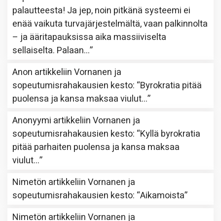
palautteesta! Ja jep, noin pitkänä systeemi ei
enää vaikuta turvajärjestelmältä, vaan palkinnolta
– ja ääritapauksissa aika massiiviselta
sellaiselta. Palaan…
”
Anon
artikkeliin
Vornanen ja
sopeutumisrahakausien kesto
: “
Byrokratia pitää
puolensa ja kansa maksaa viulut…
”
Anonyymi
artikkeliin
Vornanen ja
sopeutumisrahakausien kesto
: “
Kyllä byrokratia
pitää parhaiten puolensa ja kansa maksaa
viulut…
”
Nimetön
artikkeliin
Vornanen ja
sopeutumisrahakausien kesto
: “
Aikamoista
”
Nimetön
artikkeliin
Vornanen ja