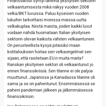
Finanssikriisi syntyi lähinnä yksityisen sektorin
velkaantumisesta mikä näkyy vuoden 2008
velka/BKT luvuissa. Paluu kyseisen vuoden
lukuihin tarkoittaisi monissa maissa uutta
velkakuplaa. Niistä maista, joiden kaikki luvut
voidaan nähdä huomataan Italian yksityisen
sektorin olevan kaikista vähiten velkaantunein.
On perusteellista kysyä pitäisikö maan
kotitalouksien hoitaa sen velkaongelmat sen
sijaan, että rasitetaan EU:n muita maita?
Ranskan yksityinen sektori oli velkaantunut jo
ennen finanssikriisiä. Sen tilanne ei ole paljoa
muuttunut. Japanissa ja Kanadassa tilanne oli
sama ja se on pahentunut. Ensimmäisessä se
paheni pandemian jälkeen ja jälkimmäisessä
finanssikriisin.