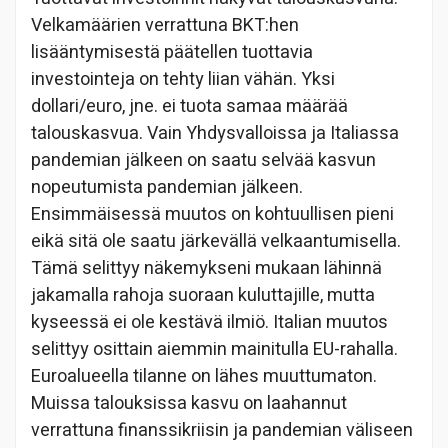
Velkamäärien verrattuna BKT:hen
lisääntymisestä päätellen tuottavia
investointeja on tehty liian vähän. Yksi
dollari/euro, jne. ei tuota samaa määrää
talouskasvua. Vain Yhdysvalloissa ja Italiassa
pandemian jälkeen on saatu selvää kasvun
nopeutumista pandemian jälkeen.
Ensimmäisessä muutos on kohtuullisen pieni
eikä sitä ole saatu järkevällä velkaantumisella.
Tämä selittyy näkemykseni mukaan lähinnä
jakamalla rahoja suoraan kuluttajille, mutta
kyseessä ei ole kestävä ilmiö. Italian muutos
selittyy osittain aiemmin mainitulla EU-rahalla.
Euroalueella tilanne on lähes muuttumaton.
Muissa talouksissa kasvu on laahannut
verrattuna finanssikriisin ja pandemian väliseen