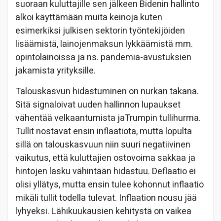
suoraan kuluttajille sen jälkeen Bidenin hallinto
alkoi käyttämään muita keinoja kuten
esimerkiksi julkisen sektorin työntekijöiden
lisäämistä, lainojenmaksun lykkäämistä mm.
opintolainoissa ja ns. pandemia-avustuksien
jakamista yrityksille.
Talouskasvun hidastuminen on nurkan takana.
Sitä signaloivat uuden hallinnon lupaukset
vähentää velkaantumista jaTrumpin tullihurma.
Tullit nostavat ensin inflaatiota, mutta lopulta
sillä on talouskasvuun niin suuri negatiivinen
vaikutus, että kuluttajien ostovoima sakkaa ja
hintojen lasku vähintään hidastuu. Deflaatio ei
olisi yllätys, mutta ensin tulee kohonnut inflaatio
mikäli tullit todella tulevat. Inflaation nousu jää
lyhyeksi. Lähikuukausien kehitystä on vaikea