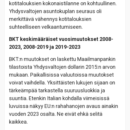
kotitalouksien kokonaistilanne on kohtuullinen.
Yhdysvaltojen asuntokuplan seuraus oli
merkittävä vähennys kotitalouksien
suhteelliseen velkaantumiseen.
BKT keskimääräiset vuosimuutokset 2008-
2023, 2008-2019 ja 2019-2023
BKT:n muutokset on laskettu Maailmanpankin
tilastoista Yhdysvaltojen dollarin 2015:n arvon
mukaan. Paikallisissa valuutoissa muutokset
voivat vaihdella. Yksittäisten lukujen sijaan on
tärkeämpää tarkastella suuruusluokkia ja
suuntia. Etenkin Italian kohdalla viimeisissä
luvuissa näkyy EU:n rahahanojen avaus ainakin
vuoden 2023 osalta. Ne eivät ehkä selitä
kaikkea.