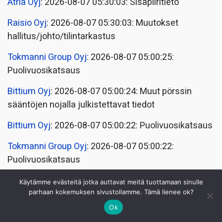
Atria Oyj
: 2026-08-07 05:30:03: Sisäpiiritieto
Raisio Oyj
: 2026-08-07 05:30:03: Muutokset
hallitus/johto/tilintarkastus
Tokmanni Group Oyj
: 2026-08-07 05:00:25:
Puolivuosikatsaus
Bittium Oyj
: 2026-08-07 05:00:24: Muut pörssin
sääntöjen nojalla julkistettavat tiedot
Bittium Oyj
: 2026-08-07 05:00:22: Puolivuosikatsaus
Tokmanni Group Oyj
: 2026-08-07 05:00:22:
Puolivuosikatsaus
Bittium Oyj
: 2026-08-07 05:00:18: Puolivuosikatsaus
Käytämme evästeitä jotka auttavat meitä tuottamaan sinulle
parhaan kokemuksen sivustollamme. Tämä lienee ok?
Bittium Oyj
: 2026-08-07 05:00:17: Muut pörssin
Ok
sääntöjen nojalla julkistettavat tiedot