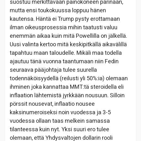
suostuu merkittävään painokoneen pärinään,
mutta ensi toukokuussa loppuu hänen
kautensa. Häntä ei Trump pysty erottamaan
ilman oikeusprosessia mihin taatusti valuu
enemmän aikaa kuin mitä Powellilla on jälkellä.
Uusi valinta kertoo mitä keskipitkällä aikavälillä
tapahtuu maan taloudelle. Mikäli maa todella
ajautuu tänä vuonna taantumaan niin Fedin
seuraava pääjohtaja tulee suurella
todennäköisyydellä (reilusti yli 50%:ia) olemaan
ihminen joka kannattaa MMT:tä steroidella eli
inflaation lähtemistä jyrkkään nousuun. Silloin
pörssit nousevat, inflaatio nousee
kaksinumeroiseksi noin vuodessa ja 3-5
vuodessa ollaan taas melkein samassa
tilanteessa kuin nyt. Yksi suuri ero tulee
olemaan, että Yhdysvaltojen dollarin rooli