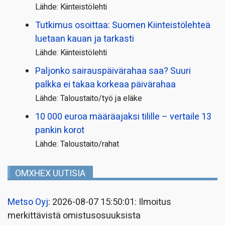
Lähde: Kiinteistölehti
Tutkimus osoittaa: Suomen Kiinteistölehteä
luetaan kauan ja tarkasti
Lähde: Kiinteistölehti
Paljonko sairauspäivä­rahaa saa? Suuri
palkka ei takaa korkeaa päivärahaa
Lähde: Taloustaito/työ ja eläke
10 000 euroa määräajaksi tilille – vertaile 13
pankin korot
Lähde: Taloustaito/rahat
OMXHEX UUTISIA
Metso Oyj
: 2026-08-07 15:50:01: Ilmoitus
merkittävistä omistusosuuksista