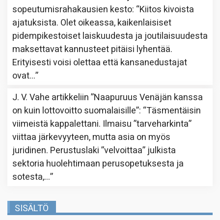
sopeutumisrahakausien kesto
: “
Kiitos kivoista
ajatuksista. Olet oikeassa, kaikenlaisiset
pidempikestoiset laiskuudesta ja joutilaisuudesta
maksettavat kannusteet pitäisi lyhentää.
Erityisesti voisi olettaa että kansanedustajat
ovat…
”
J. V. Vahe
artikkeliin
”Naapuruus Venäjän kanssa
on kuin lottovoitto suomalaisille”
: “
Täsmentäisin
viimeistä kappalettani. Ilmaisu ”tarveharkinta”
viittaa järkevyyteen, mutta asia on myös
juridinen. Perustuslaki ”velvoittaa” julkista
sektoria huolehtimaan perusopetuksesta ja
sotesta,…
”
SISÄLTÖ