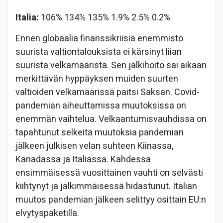
Italia:
106% 134% 135% 1.9% 2.5% 0.2%
Ennen globaalia finanssikriisiä enemmistö
suurista valtiontalouksista ei kärsinyt liian
suurista velkamääristä. Sen jälkihoito sai aikaan
merkittävän hyppäyksen muiden suurten
valtioiden velkamäärissä paitsi Saksan. Covid-
pandemian aiheuttamissa muutoksissa on
enemmän vaihtelua. Velkaantumisvauhdissa on
tapahtunut selkeitä muutoksia pandemian
jälkeen julkisen velan suhteen Kiinassa,
Kanadassa ja Italiassa. Kahdessa
ensimmäisessä vuosittainen vauhti on selvästi
kiihtynyt ja jälkimmäisessä hidastunut. Italian
muutos pandemian jälkeen selittyy osittain EU:n
elvytyspaketilla.