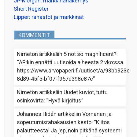
JP-Morgan: markkinanäkemys
Short Register
Lipper: rahastot ja markkinat
KOMMENTIT
Nimetön
artikkeliin
5 not so magnificent?
:
“
AP:kin ennätti uutisoida aiheesta 2 vko:ssa.
https://www.arvopaperi.fi/uutiset/a/93bb923e-
8d89-45f5-bf07-f957d398c87c
”
Nimetön
artikkeliin
Uudet kuviot, tuttu
osinkovirta
: “
Hyvä kirjoitus
”
Johannes Hidén
artikkeliin
Vornanen ja
sopeutumisrahakausien kesto
: “
Kiitos
palautteesta! Ja jep, noin pitkänä systeemi