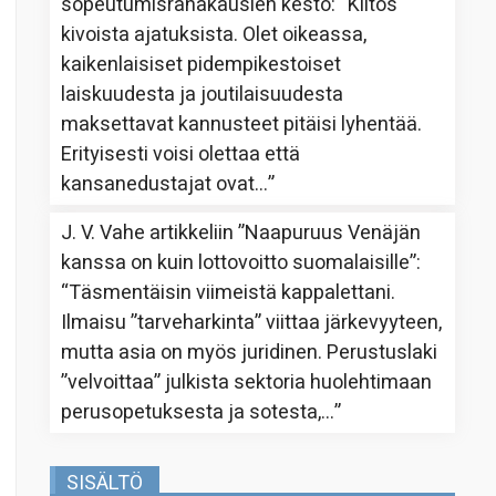
sopeutumisrahakausien kesto
: “
Kiitos
kivoista ajatuksista. Olet oikeassa,
kaikenlaisiset pidempikestoiset
laiskuudesta ja joutilaisuudesta
maksettavat kannusteet pitäisi lyhentää.
Erityisesti voisi olettaa että
kansanedustajat ovat…
”
J. V. Vahe
artikkeliin
”Naapuruus Venäjän
kanssa on kuin lottovoitto suomalaisille”
:
“
Täsmentäisin viimeistä kappalettani.
Ilmaisu ”tarveharkinta” viittaa järkevyyteen,
mutta asia on myös juridinen. Perustuslaki
”velvoittaa” julkista sektoria huolehtimaan
perusopetuksesta ja sotesta,…
”
SISÄLTÖ