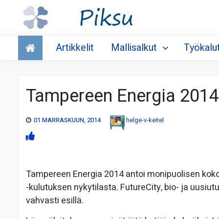
Talous
Artikkelit
Mallisalkut
Työkalu
Tampereen Energia 2014
01 MARRASKUUN, 2014
helge-v-keitel
Tampereen Energia 2014 antoi monipuolisen koko
-kulutuksen nykytilasta. FutureCity, bio- ja uusiut
vahvasti esillä.