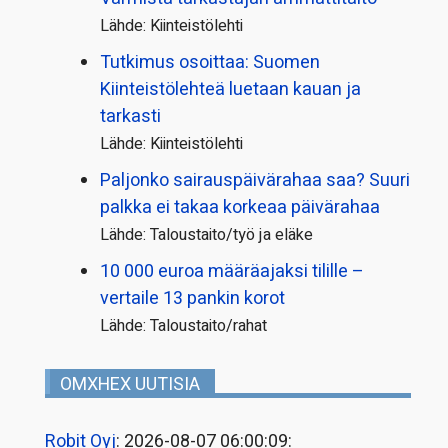
Lähde: Kiinteistölehti
Tutkimus osoittaa: Suomen
Kiinteistölehteä luetaan kauan ja
tarkasti
Lähde: Kiinteistölehti
Paljonko sairauspäivä­rahaa saa? Suuri
palkka ei takaa korkeaa päivärahaa
Lähde: Taloustaito/työ ja eläke
10 000 euroa määräajaksi tilille –
vertaile 13 pankin korot
Lähde: Taloustaito/rahat
OMXHEX UUTISIA
Robit Oyj
: 2026-08-07 06:00:09: