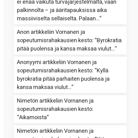
ei enää vaikuta turvajärjestelmältä, vaan
palkinnolta – ja ääritapauksissa aika
massiiviselta sellaiselta. Palaan…
”
Anon
artikkeliin
Vornanen ja
sopeutumisrahakausien kesto
: “
Byrokratia
pitää puolensa ja kansa maksaa viulut…
”
Anonyymi
artikkeliin
Vornanen ja
sopeutumisrahakausien kesto
: “
Kyllä
byrokratia pitää parhaiten puolensa ja
kansa maksaa viulut…
”
Nimetön
artikkeliin
Vornanen ja
sopeutumisrahakausien kesto
:
“
Aikamoista
”
Nimetön
artikkeliin
Vornanen ja