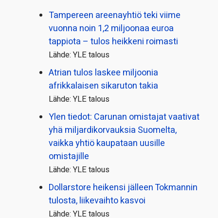
Tampereen areenayhtiö teki viime
vuonna noin 1,2 miljoonaa euroa
tappiota – tulos heikkeni roimasti
Lähde: YLE talous
Atrian tulos laskee miljoonia
afrikkalaisen sikaruton takia
Lähde: YLE talous
Ylen tiedot: Carunan omistajat vaativat
yhä miljardi­korvauksia Suomelta,
vaikka yhtiö kaupataan uusille
omistajille
Lähde: YLE talous
Dollarstore heikensi jälleen Tokmannin
tulosta, liikevaihto kasvoi
Lähde: YLE talous