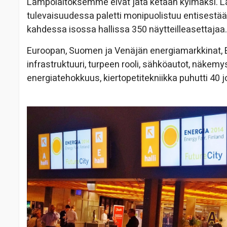
Lämpölaitoksemme eivät jätä ketään kylmäksi. Lä
tulevaisuudessa paletti monipuolistuu entisestään
kahdessa isossa hallissa 350 näytteilleasettajaa.
Euroopan, Suomen ja Venäjän energiamarkkinat, EU
infrastruktuuri, turpeen rooli, sähköautot, näkemy
energiatehokkuus, kiertopetitekniikka puhutti 40