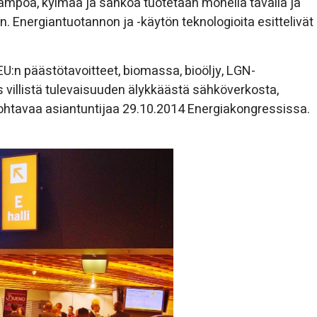
mpöä, kylmää ja sähköä tuotetaan monella tavalla ja
. Energiantuotannon ja -käytön teknologioita esittelivät
:n päästötavoitteet, biomassa, bioöljy, LGN-
s villistä tulevaisuuden älykkäästä sähköverkosta,
 johtavaa asiantuntijaa 29.10.2014 Energiakongressissa.