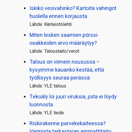
Iskikö vesivahinko? Kartoita vahingot
huolella ennen korjausta
Lähde: Kiinteistölehti
Miten lesken saamien pörssi­
osakkeiden arvo määräytyy?
Lähde: Taloustaito/verot
Talous on viimein nousussa –
kysyimme kauanko kestää, että
työllisyys seuraa perässä
Lähde: YLE talous
Tekoäly loi juuri viruksia, joita ei löydy
luonnosta
Lähde: YLE tiede
Riskirakenne parvekekaiteessa?
Varmista tarkastajan ammattitaito