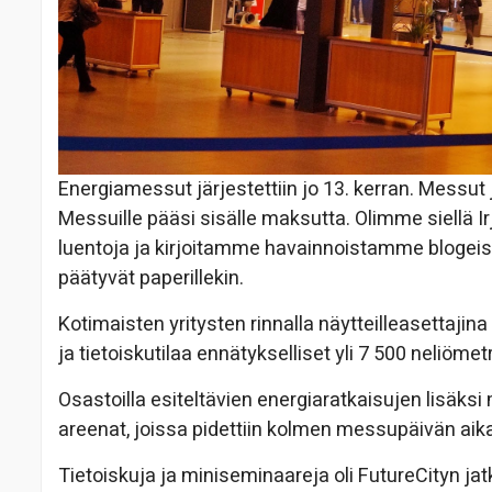
Energiamessut järjestettiin jo 13. kerran. Messu
Messuille pääsi sisälle maksutta. Olimme siellä 
luentoja ja kirjoitamme havainnoistamme blogeiss
päätyvät paperillekin.
Kotimaisten yritysten rinnalla näytteilleasettajina 
ja tietoiskutilaa ennätykselliset yli 7 500 neliömetr
Osastoilla esiteltävien energiaratkaisujen lisäksi m
areenat, joissa pidettiin kolmen messupäivän aik
Tietoiskuja ja miniseminaareja oli FutureCityn ja