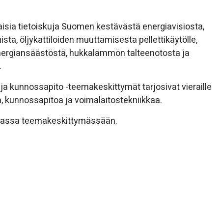
taisia tietoiskuja Suomen kestävästä energiavisiosta,
sta, öljykattiloiden muuttamisesta pellettikäytölle,
 energiansäästöstä, hukkalämmön talteenotosta ja
.
 ja kunnossapito -teemakeskittymät tarjosivat vieraille
ta, kunnossapitoa ja voimalaitostekniikkaa.
omassa teemakeskittymässään.