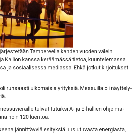
t järjestetään Tampereella kahden vuoden välein.
Irja Kallion kanssa keräämässä tietoa, kuuntelemassa
a ja sosiaalisessa mediassa. Ehkä jotkut kirjoitukset
oli runsaasti ulkomaisia yrityksiä. Messuilla oli näyttely-
iä.
essuvieraille tulivat tutuiksi A- ja E-hallien ohjelma-
ana noin 120 luentoa.
tkeena jännittävviä esityksiä uusiutuvasta energiasta,