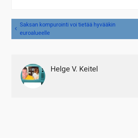
Artikkelien
Saksan kompurointi voi tietää hyvääkin
selaus
euroalueelle
Helge V. Keitel