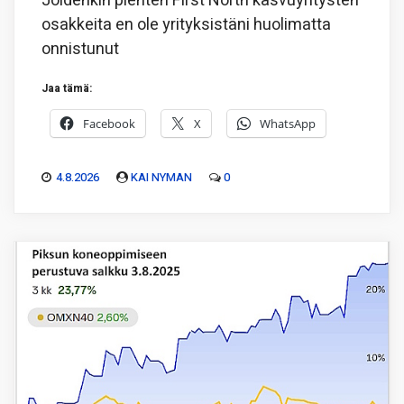
Joidenkin pienten First North kasvuyritysten
osakkeita en ole yrityksistäni huolimatta
onnistunut
Jaa tämä:
Facebook
X
WhatsApp
4.8.2026
KAI NYMAN
0