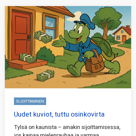
SIJOITTAMINEN
Uudet kuviot, tuttu osinkovirta
Tylsä on kaunista – ainakin sijoittamisessa,
jos kaipaa mielenrauhaa ja varmaa