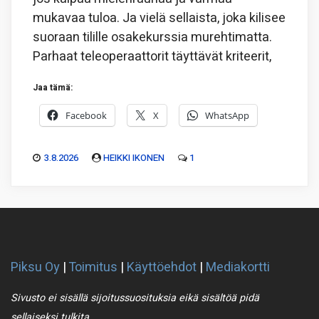
mukavaa tuloa. Ja vielä sellaista, joka kilisee
suoraan tilille osakekurssia murehtimatta.
Parhaat teleoperaattorit täyttävät kriteerit,
Jaa tämä:
Facebook
X
WhatsApp
3.8.2026
HEIKKI IKONEN
1
Piksu Oy
|
Toimitus
|
Käyttöehdot
|
Mediakortti
Sivusto ei sisällä sijoitussuosituksia eikä sisältöä pidä
sellaiseksi tulkita