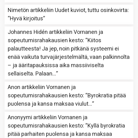
Nimetön
artikkeliin
Uudet kuviot, tuttu osinkovirta
:
“
Hyvä kirjoitus
”
Johannes Hidén
artikkeliin
Vornanen ja
sopeutumisrahakausien kesto
: “
Kiitos
palautteesta! Ja jep, noin pitkänä systeemi ei
enää vaikuta turvajärjestelmältä, vaan palkinnolta
– ja ääritapauksissa aika massiiviselta
sellaiselta. Palaan…
”
Anon
artikkeliin
Vornanen ja
sopeutumisrahakausien kesto
: “
Byrokratia pitää
puolensa ja kansa maksaa viulut…
”
Anonyymi
artikkeliin
Vornanen ja
sopeutumisrahakausien kesto
: “
Kyllä byrokratia
pitää parhaiten puolensa ja kansa maksaa