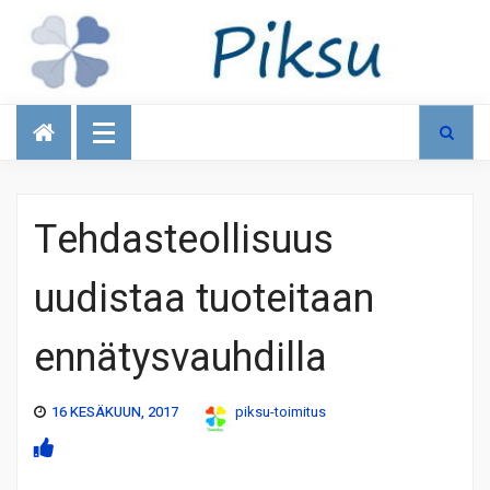
Talous
Tehdasteollisuus
uudistaa tuoteitaan
ennätysvauhdilla
16 KESÄKUUN, 2017
piksu-toimitus