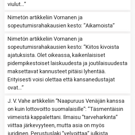
viulut…
”
Nimetön
artikkeliin
Vornanen ja
sopeutumisrahakausien kesto
: “
Aikamoista
”
Nimetön
artikkeliin
Vornanen ja
sopeutumisrahakausien kesto
: “
Kiitos kivoista
ajatuksista. Olet oikeassa, kaikenlaisiset
pidempikestoiset laiskuudesta ja joutilaisuudesta
maksettavat kannusteet pitäisi lyhentää.
Erityisesti voisi olettaa että kansanedustajat
ovat…
”
J. V. Vahe
artikkeliin
”Naapuruus Venäjän kanssa
on kuin lottovoitto suomalaisille”
: “
Täsmentäisin
viimeistä kappalettani. Ilmaisu ”tarveharkinta”
viittaa järkevyyteen, mutta asia on myös
juridinen. Perustuslaki ”velvoittaa” julkista