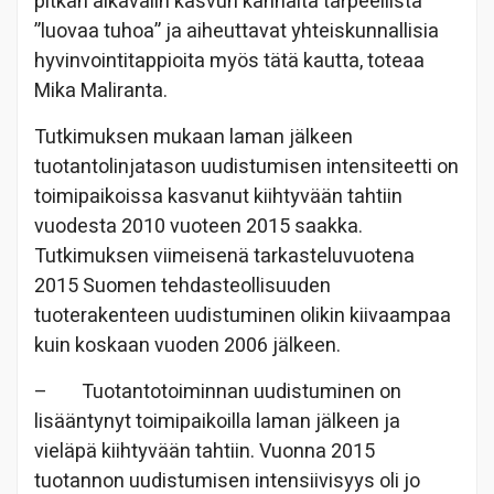
pitkän aikavälin kasvun kannalta tarpeellista
”luovaa tuhoa” ja aiheuttavat yhteiskunnallisia
hyvinvointitappioita myös tätä kautta, toteaa
Mika Maliranta.
Tutkimuksen mukaan laman jälkeen
tuotantolinjatason uudistumisen intensiteetti on
toimipaikoissa kasvanut kiihtyvään tahtiin
vuodesta 2010 vuoteen 2015 saakka.
Tutkimuksen viimeisenä tarkasteluvuotena
2015 Suomen tehdasteollisuuden
tuoterakenteen uudistuminen olikin kiivaampaa
kuin koskaan vuoden 2006 jälkeen.
– Tuotantotoiminnan uudistuminen on
lisääntynyt toimipaikoilla laman jälkeen ja
vieläpä kiihtyvään tahtiin. Vuonna 2015
tuotannon uudistumisen intensiivisyys oli jo