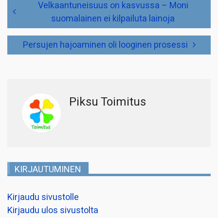
Artikkelien
Velkaantuneisuus on kasvussa – Moni
selaus
suomalainen ei kilpailuta lainoja
Persujen hajoaminen oli looginen prosessi
Piksu Toimitus
KIRJAUTUMINEN
Kirjaudu sivustolle
Kirjaudu ulos sivustolta