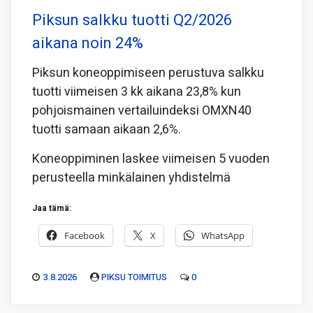
Piksun salkku tuotti Q2/2026
aikana noin 24%
Piksun koneoppimiseen perustuva salkku
tuotti viimeisen 3 kk aikana 23,8% kun
pohjoismainen vertailuindeksi OMXN40
tuotti samaan aikaan 2,6%.
Koneoppiminen laskee viimeisen 5 vuoden
perusteella minkälainen yhdistelmä
Jaa tämä:
Facebook
X
WhatsApp
3.8.2026
PIKSU TOIMITUS
0