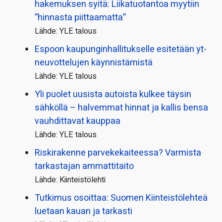
hakemuksen syitä: Liikatuotantoa myytiin
”hinnasta piittaamatta”
Lähde: YLE talous
Espoon kaupungin­hallitukselle esitetään yt-
neuvottelujen käynnistämistä
Lähde: YLE talous
Yli puolet uusista autoista kulkee täysin
sähköllä – halvemmat hinnat ja kallis bensa
vauhdittavat kauppaa
Lähde: YLE talous
Riskirakenne parvekekaiteessa? Varmista
tarkastajan ammattitaito
Lähde: Kiinteistölehti
Tutkimus osoittaa: Suomen Kiinteistölehteä
luetaan kauan ja tarkasti