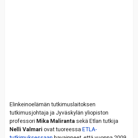
Elinkeinoelämän tutkimuslaitoksen
tutkimusjohtaja ja Jyväskylän yliopiston
professori
Mika Maliranta
sekä Etlan tutkija
Nelli Valmari
ovat tuoreessa
ETLA-
tutkimuksessaan
havainneet, että vuonna 2009