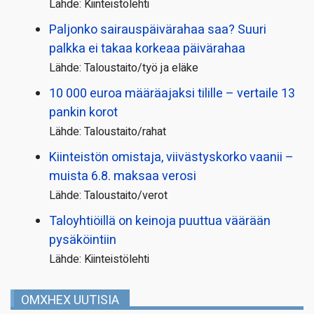
Lähde: Kiinteistölehti
Paljonko sairauspäivä­rahaa saa? Suuri
palkka ei takaa korkeaa päivärahaa
Lähde: Taloustaito/työ ja eläke
10 000 euroa määräajaksi tilille – vertaile 13
pankin korot
Lähde: Taloustaito/rahat
Kiinteistön omistaja, viivästyskorko vaanii –
muista 6.8. maksaa verosi
Lähde: Taloustaito/verot
Taloyhtiöillä on keinoja puuttua väärään
pysäköintiin
Lähde: Kiinteistölehti
OMXHEX UUTISIA