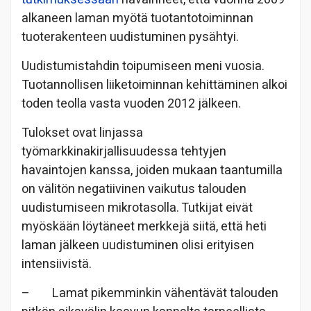
alkaneen laman myötä tuotantotoiminnan
tuoterakenteen uudistuminen pysähtyi.
Uudistumistahdin toipumiseen meni vuosia.
Tuotannollisen liiketoiminnan kehittäminen alkoi
toden teolla vasta vuoden 2012 jälkeen.
Tulokset ovat linjassa
työmarkkinakirjallisuudessa tehtyjen
havaintojen kanssa, joiden mukaan taantumilla
on välitön negatiivinen vaikutus talouden
uudistumiseen mikrotasolla. Tutkijat eivät
myöskään löytäneet merkkejä siitä, että heti
laman jälkeen uudistuminen olisi erityisen
intensiivistä.
– Lamat pikemminkin vähentävät talouden