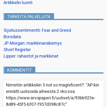
Artikkelin luonti
TÄRKEITÄ PALVELUITA
Sijoitussentimentti: Fear and Greed
Borsdata
JP-Morgan: markkinanäkemys
Short Register
Lipper: rahastot ja markkinat
KOMMENTIT
Nimetön
artikkeliin
5 not so magnificent?
: “
AP:kin
ennätti uutisoida aiheesta 2 vko:ssa.
https://www.arvopaperi.fi/uutiset/a/93bb923e-
8d89-45f5-bf07-f957d398c87c
”