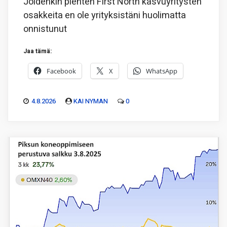
Joidenkin pienten First North kasvuyritysten
osakkeita en ole yrityksistäni huolimatta
onnistunut
Jaa tämä:
Facebook
X
WhatsApp
4.8.2026
KAI NYMAN
0