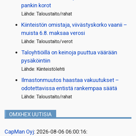
pankin korot
Lähde: Taloustaito/rahat
Kiinteistön omistaja, viivästyskorko vaanii –
muista 6.8. maksaa verosi
Lähde: Taloustaito/verot
Taloyhtiöillä on keinoja puuttua väärään
pysäköintiin
Lähde: Kiinteistölehti
Ilmastonmuutos haastaa vakuutukset –
odotettavissa entistä rankempaa säätä
Lähde: Taloustaito/rahat
OMXHEX UUTISIA
CapMan Oyj
: 2026-08-06 06:00:16: