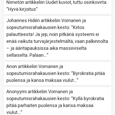
Nimetön
artikkeliin
Uudet kuviot, tuttu osinkovirta
:
“
Hyvä kirjoitus
”
Johannes Hidén
artikkeliin
Vornanen ja
sopeutumisrahakausien kesto
: “
Kiitos
palautteesta! Ja jep, noin pitkänä systeemi ei
enää vaikuta turvajärjestelmältä, vaan palkinnolta
– ja ääritapauksissa aika massiiviselta
sellaiselta. Palaan…
”
Anon
artikkeliin
Vornanen ja
sopeutumisrahakausien kesto
: “
Byrokratia pitää
puolensa ja kansa maksaa viulut…
”
Anonyymi
artikkeliin
Vornanen ja
sopeutumisrahakausien kesto
: “
Kyllä byrokratia
pitää parhaiten puolensa ja kansa maksaa
viulut…
”