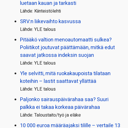
luetaan kauan ja tarkasti
Lähde: Kiinteistölehti
SRV:n liikevaihto kasvussa
Lähde: YLE talous
Pitääkö valtion menoautomaatti sulkea?
Poliitikot joutuvat päättämään, mitkä edut
saavat jatkossa indeksin suojan
Lähde: YLE talous
Yle selvitti, mitä ruokakaupoista tilataan
koteihin – lastit saattavat yllättää
Lähde: YLE talous
Paljonko sairauspäivä­rahaa saa? Suuri
palkka ei takaa korkeaa päivärahaa
Lähde: Taloustaito/työ ja eläke
10 000 euroa määräajaksi tilille – vertaile 13