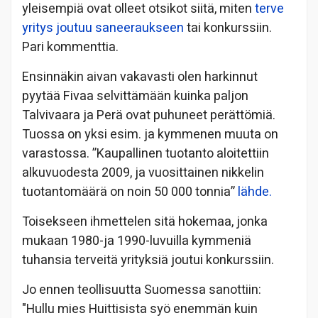
yleisempiä ovat olleet otsikot siitä, miten
terve
yritys joutuu saneeraukseen
tai konkurssiin.
Pari kommenttia.
Ensinnäkin aivan vakavasti olen harkinnut
pyytää Fivaa selvittämään kuinka paljon
Talvivaara ja Perä ovat puhuneet perättömiä.
Tuossa on yksi esim. ja kymmenen muuta on
varastossa. ”Kaupallinen tuotanto aloitettiin
alkuvuodesta 2009, ja vuosittainen nikkelin
tuotantomäärä on noin 50 000 tonnia”
lähde.
Toisekseen ihmettelen sitä hokemaa, jonka
mukaan 1980-ja 1990-luvuilla kymmeniä
tuhansia terveitä yrityksiä joutui konkurssiin.
Jo ennen teollisuutta Suomessa sanottiin:
"Hullu mies Huittisista syö enemmän kuin