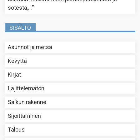
sotesta,…
”
SISÄLTÖ
Asunnot ja metsä
Kevyttä
Kirjat
Lajittelematon
Salkun rakenne
Sijoittaminen
Talous