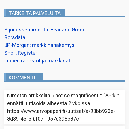
TÄRKEITÄ PALVELUITA
Sijoitussentimentti: Fear and Greed
Borsdata
JP-Morgan: markkinanäkemys
Short Register
Lipper: rahastot ja markkinat
KOMMENTIT
Nimetön
artikkeliin
5 not so magnificent?
: “
AP:kin
ennätti uutisoida aiheesta 2 vko:ssa.
https://www.arvopaperi.fi/uutiset/a/93bb923e-
8d89-45f5-bf07-f957d398c87c
”