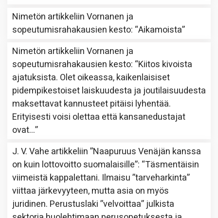
Nimetön
artikkeliin
Vornanen ja
sopeutumisrahakausien kesto
: “
Aikamoista
”
Nimetön
artikkeliin
Vornanen ja
sopeutumisrahakausien kesto
: “
Kiitos kivoista
ajatuksista. Olet oikeassa, kaikenlaisiset
pidempikestoiset laiskuudesta ja joutilaisuudesta
maksettavat kannusteet pitäisi lyhentää.
Erityisesti voisi olettaa että kansanedustajat
ovat…
”
J. V. Vahe
artikkeliin
”Naapuruus Venäjän kanssa
on kuin lottovoitto suomalaisille”
: “
Täsmentäisin
viimeistä kappalettani. Ilmaisu ”tarveharkinta”
viittaa järkevyyteen, mutta asia on myös
juridinen. Perustuslaki ”velvoittaa” julkista
sektoria huolehtimaan perusopetuksesta ja