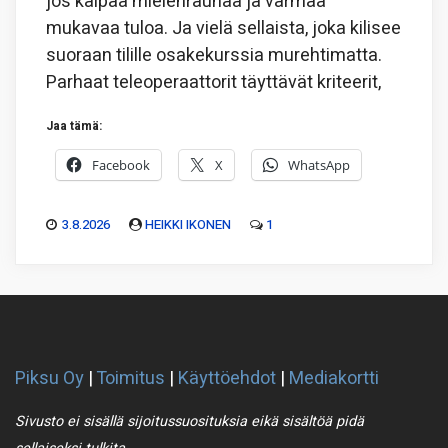
jos kaipaa mielenrauhaa ja varmaa
mukavaa tuloa. Ja vielä sellaista, joka kilisee
suoraan tilille osakekurssia murehtimatta.
Parhaat teleoperaattorit täyttävät kriteerit,
Jaa tämä:
Facebook
X
WhatsApp
3.8.2026
HEIKKI IKONEN
1
Piksu Oy
|
Toimitus
|
Käyttöehdot
|
Mediakortti
Sivusto ei sisällä sijoitussuosituksia eikä sisältöä pidä