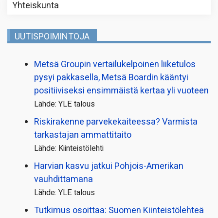
Yhteiskunta
UUTISPOIMINTOJA
Metsä Groupin vertailu­kelpoinen liiketulos
pysyi pakkasella, Metsä Boardin kääntyi
positiiviseksi ensimmäistä kertaa yli vuoteen
Lähde: YLE talous
Riskirakenne parvekekaiteessa? Varmista
tarkastajan ammattitaito
Lähde: Kiinteistölehti
Harvian kasvu jatkui Pohjois-Amerikan
vauhdittamana
Lähde: YLE talous
Tutkimus osoittaa: Suomen Kiinteistölehteä