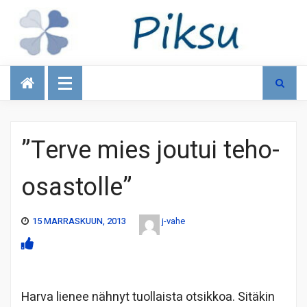
Talous
”Terve mies joutui teho-
osastolle”
15 MARRASKUUN, 2013
j-vahe
Harva lienee nähnyt tuollaista otsikkoa. Sitäkin