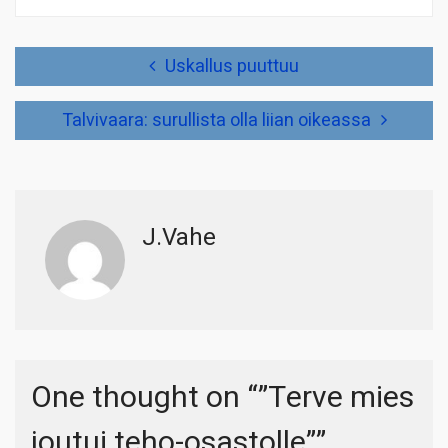
Artikkelien
Uskallus puuttuu
selaus
Talvivaara: surullista olla liian oikeassa
J.Vahe
One thought on “
”Terve mies
joutui teho-osastolle”
”