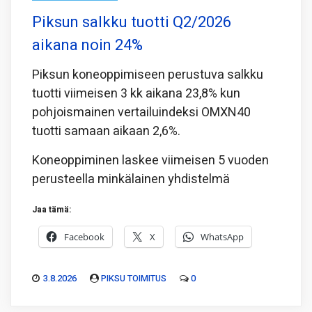
Piksun salkku tuotti Q2/2026
aikana noin 24%
Piksun koneoppimiseen perustuva salkku
tuotti viimeisen 3 kk aikana 23,8% kun
pohjoismainen vertailuindeksi OMXN40
tuotti samaan aikaan 2,6%.
Koneoppiminen laskee viimeisen 5 vuoden
perusteella minkälainen yhdistelmä
Jaa tämä:
Facebook
X
WhatsApp
3.8.2026
PIKSU TOIMITUS
0