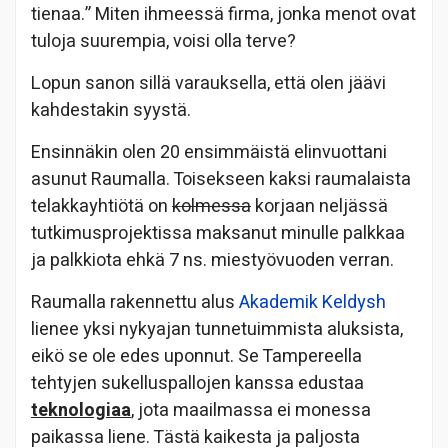
tienaa.” Miten ihmeessä firma, jonka menot ovat
tuloja suurempia, voisi olla terve?
Lopun sanon sillä varauksella, että olen jäävi
kahdestakin syystä.
Ensinnäkin olen 20 ensimmäistä elinvuottani
asunut Raumalla. Toisekseen kaksi raumalaista
telakkayhtiötä on
kolmessa
korjaan neljässä
tutkimusprojektissa maksanut minulle palkkaa
ja palkkiota ehkä 7 ns. miestyövuoden verran.
Raumalla rakennettu alus
Akademik Keldysh
lienee yksi nykyajan tunnetuimmista aluksista,
eikö se ole edes uponnut. Se Tampereella
tehtyjen sukelluspallojen kanssa edustaa
teknologiaa
, jota maailmassa ei monessa
paikassa liene. Tästä kaikesta ja paljosta