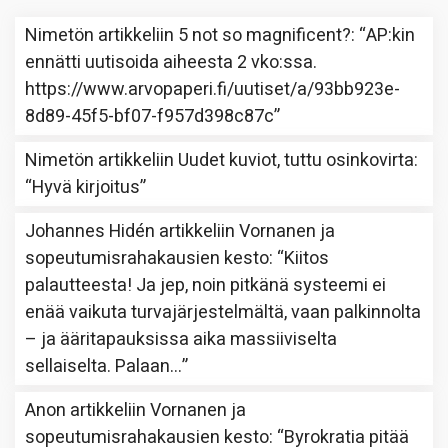
Nimetön
artikkeliin
5 not so magnificent?
: “
AP:kin
ennätti uutisoida aiheesta 2 vko:ssa.
https://www.arvopaperi.fi/uutiset/a/93bb923e-
8d89-45f5-bf07-f957d398c87c
”
Nimetön
artikkeliin
Uudet kuviot, tuttu osinkovirta
:
“
Hyvä kirjoitus
”
Johannes Hidén
artikkeliin
Vornanen ja
sopeutumisrahakausien kesto
: “
Kiitos
palautteesta! Ja jep, noin pitkänä systeemi ei
enää vaikuta turvajärjestelmältä, vaan palkinnolta
– ja ääritapauksissa aika massiiviselta
sellaiselta. Palaan…
”
Anon
artikkeliin
Vornanen ja
sopeutumisrahakausien kesto
: “
Byrokratia pitää