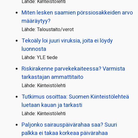
Lähde: Kiinteistölehti
Miten lesken saamien pörssi­osakkeiden arvo
määräytyy?
Lähde: Taloustaito/verot
Tekoäly loi juuri viruksia, joita ei löydy
luonnosta
Lähde: YLE tiede
Riskirakenne parvekekaiteessa? Varmista
tarkastajan ammattitaito
Lähde: Kiinteistölehti
Tutkimus osoittaa: Suomen Kiinteistölehteä
luetaan kauan ja tarkasti
Lähde: Kiinteistölehti
Paljonko sairauspäivä­rahaa saa? Suuri
palkka ei takaa korkeaa päivärahaa