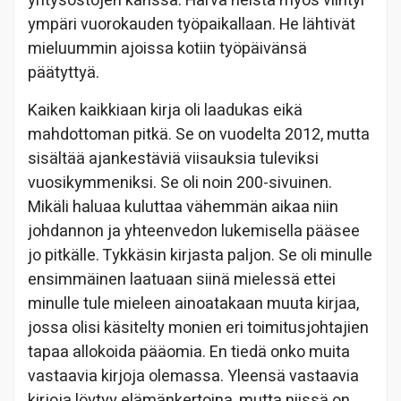
yritysostojen kanssa. Harva heistä myös viihtyi
ympäri vuorokauden työpaikallaan. He lähtivät
mieluummin ajoissa kotiin työpäivänsä
päätyttyä.
Kaiken kaikkiaan kirja oli laadukas eikä
mahdottoman pitkä. Se on vuodelta 2012, mutta
sisältää ajankestäviä viisauksia tuleviksi
vuosikymmeniksi. Se oli noin 200-sivuinen.
Mikäli haluaa kuluttaa vähemmän aikaa niin
johdannon ja yhteenvedon lukemisella pääsee
jo pitkälle. Tykkäsin kirjasta paljon. Se oli minulle
ensimmäinen laatuaan siinä mielessä ettei
minulle tule mieleen ainoatakaan muuta kirjaa,
jossa olisi käsitelty monien eri toimitusjohtajien
tapaa allokoida pääomia. En tiedä onko muita
vastaavia kirjoja olemassa. Yleensä vastaavia
kirjoja löytyy elämänkertoina, mutta niissä on