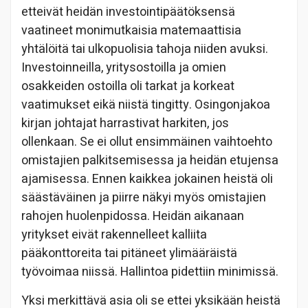
etteivät heidän investointipäätöksensä
vaatineet monimutkaisia matemaattisia
yhtälöitä tai ulkopuolisia tahoja niiden avuksi.
Investoinneilla, yritysostoilla ja omien
osakkeiden ostoilla oli tarkat ja korkeat
vaatimukset eikä niistä tingitty. Osingonjakoa
kirjan johtajat harrastivat harkiten, jos
ollenkaan. Se ei ollut ensimmäinen vaihtoehto
omistajien palkitsemisessa ja heidän etujensa
ajamisessa. Ennen kaikkea jokainen heistä oli
säästäväinen ja piirre näkyi myös omistajien
rahojen huolenpidossa. Heidän aikanaan
yritykset eivät rakennelleet kalliita
pääkonttoreita tai pitäneet ylimääräistä
työvoimaa niissä. Hallintoa pidettiin minimissä.
Yksi merkittävä asia oli se ettei yksikään heistä