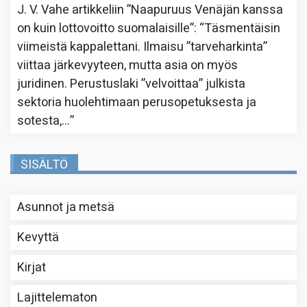
J. V. Vahe
artikkeliin
”Naapuruus Venäjän kanssa
on kuin lottovoitto suomalaisille”
: “
Täsmentäisin
viimeistä kappalettani. Ilmaisu ”tarveharkinta”
viittaa järkevyyteen, mutta asia on myös
juridinen. Perustuslaki ”velvoittaa” julkista
sektoria huolehtimaan perusopetuksesta ja
sotesta,…
”
SISÄLTÖ
Asunnot ja metsä
Kevyttä
Kirjat
Lajittelematon