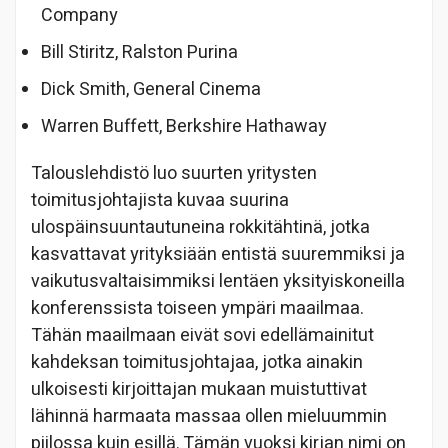
Company
Bill Stiritz, Ralston Purina
Dick Smith, General Cinema
Warren Buffett, Berkshire Hathaway
Talouslehdistö luo suurten yritysten
toimitusjohtajista kuvaa suurina
ulospäinsuuntautuneina rokkitähtinä, jotka
kasvattavat yrityksiään entistä suuremmiksi ja
vaikutusvaltaisimmiksi lentäen yksityiskoneilla
konferenssista toiseen ympäri maailmaa.
Tähän maailmaan eivät sovi edellämainitut
kahdeksan toimitusjohtajaa, jotka ainakin
ulkoisesti kirjoittajan mukaan muistuttivat
lähinnä harmaata massaa ollen mieluummin
piilossa kuin esillä. Tämän vuoksi kirjan nimi on