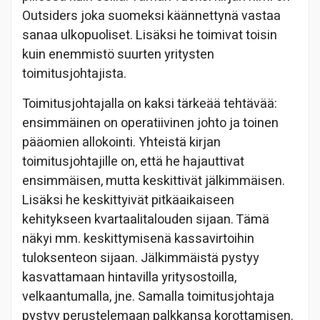
Outsiders joka suomeksi käännettynä vastaa
sanaa ulkopuoliset. Lisäksi he toimivat toisin
kuin enemmistö suurten yritysten
toimitusjohtajista.
Toimitusjohtajalla on kaksi tärkeää tehtävää:
ensimmäinen on operatiivinen johto ja toinen
pääomien allokointi. Yhteistä kirjan
toimitusjohtajille on, että he hajauttivat
ensimmäisen, mutta keskittivät jälkimmäisen.
Lisäksi he keskittyivät pitkäaikaiseen
kehitykseen kvartaalitalouden sijaan. Tämä
näkyi mm. keskittymisenä kassavirtoihin
tuloksenteon sijaan. Jälkimmäistä pystyy
kasvattamaan hintavilla yritysostoilla,
velkaantumalla, jne. Samalla toimitusjohtaja
pystyy perustelemaan palkkansa korottamisen.