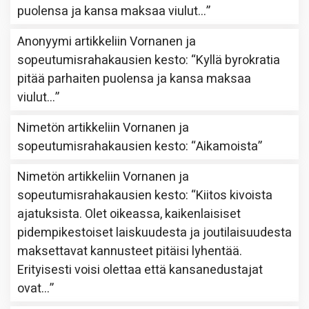
puolensa ja kansa maksaa viulut…
”
Anonyymi
artikkeliin
Vornanen ja
sopeutumisrahakausien kesto
: “
Kyllä byrokratia
pitää parhaiten puolensa ja kansa maksaa
viulut…
”
Nimetön
artikkeliin
Vornanen ja
sopeutumisrahakausien kesto
: “
Aikamoista
”
Nimetön
artikkeliin
Vornanen ja
sopeutumisrahakausien kesto
: “
Kiitos kivoista
ajatuksista. Olet oikeassa, kaikenlaisiset
pidempikestoiset laiskuudesta ja joutilaisuudesta
maksettavat kannusteet pitäisi lyhentää.
Erityisesti voisi olettaa että kansanedustajat
ovat…
”