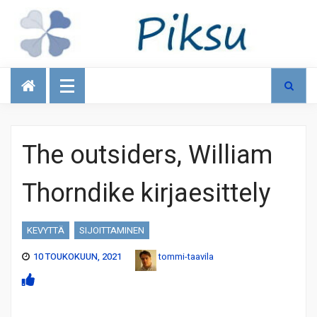
Talous
The outsiders, William
Thorndike kirjaesittely
KEVYTTÄ
SIJOITTAMINEN
10 TOUKOKUUN, 2021
tommi-taavila