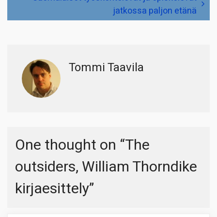
jatkossa paljon etänä
Tommi Taavila
One thought on “
The
outsiders, William Thorndike
kirjaesittely
”