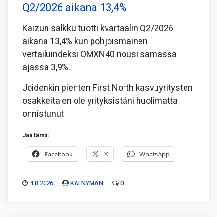
Q2/2026 aikana 13,4%
Kaizun salkku tuotti kvartaalin Q2/2026
aikana 13,4% kun pohjoismainen
vertailuindeksi OMXN40 nousi samassa
ajassa 3,9%.
Joidenkin pienten First North kasvuyritysten
osakkeita en ole yrityksistäni huolimatta
onnistunut
Jaa tämä:
Facebook
X
WhatsApp
4.8.2026
KAI NYMAN
0