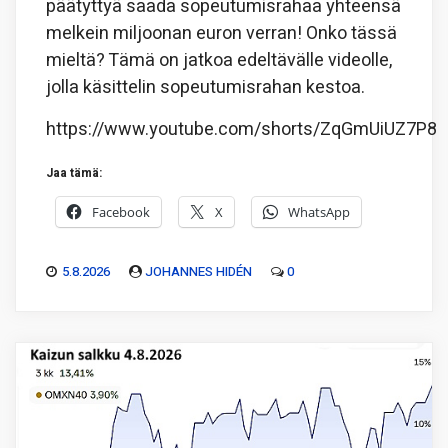
päätyttyä saada sopeutumisrahaa yhteensä
melkein miljoonan euron verran! Onko tässä
mieltä? Tämä on jatkoa edeltävälle videolle,
jolla käsittelin sopeutumisrahan kestoa.
https://www.youtube.com/shorts/ZqGmUiUZ7P8
Jaa tämä:
Facebook
X
WhatsApp
5.8.2026
JOHANNES HIDÉN
0