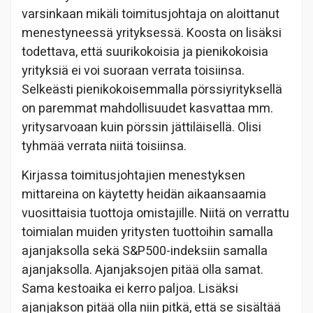
varsinkaan mikäli toimitusjohtaja on aloittanut
menestyneessä yrityksessä. Koosta on lisäksi
todettava, että suurikokoisia ja pienikokoisia
yrityksiä ei voi suoraan verrata toisiinsa.
Selkeästi pienikokoisemmalla pörssiyrityksellä
on paremmat mahdollisuudet kasvattaa mm.
yritysarvoaan kuin pörssin jättiläisellä. Olisi
tyhmää verrata niitä toisiinsa.
Kirjassa toimitusjohtajien menestyksen
mittareina on käytetty heidän aikaansaamia
vuosittaisia tuottoja omistajille. Niitä on verrattu
toimialan muiden yritysten tuottoihin samalla
ajanjaksolla sekä S&P500-indeksiin samalla
ajanjaksolla. Ajanjaksojen pitää olla samat.
Sama kestoaika ei kerro paljoa. Lisäksi
ajanjakson pitää olla niin pitkä, että se sisältää