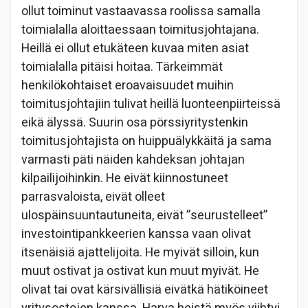
ollut toiminut vastaavassa roolissa samalla
toimialalla aloittaessaan toimitusjohtajana.
Heillä ei ollut etukäteen kuvaa miten asiat
toimialalla pitäisi hoitaa. Tärkeimmät
henkilökohtaiset eroavaisuudet muihin
toimitusjohtajiin tulivat heillä luonteenpiirteissä
eikä älyssä. Suurin osa pörssiyritystenkin
toimitusjohtajista on huippuälykkäitä ja sama
varmasti päti näiden kahdeksan johtajan
kilpailijoihinkin. He eivät kiinnostuneet
parrasvaloista, eivät olleet
ulospäinsuuntautuneita, eivät ”seurustelleet”
investointipankkeerien kanssa vaan olivat
itsenäisiä ajattelijoita. He myivät silloin, kun
muut ostivat ja ostivat kun muut myivät. He
olivat tai ovat kärsivällisiä eivätkä hätiköineet