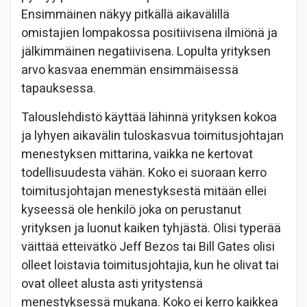
Ensimmäinen näkyy pitkällä aikavälillä
omistajien lompakossa positiivisena ilmiönä ja
jälkimmäinen negatiivisena. Lopulta yrityksen
arvo kasvaa enemmän ensimmäisessä
tapauksessa.
Talouslehdistö käyttää lähinnä yrityksen kokoa
ja lyhyen aikavälin tuloskasvua toimitusjohtajan
menestyksen mittarina, vaikka ne kertovat
todellisuudesta vähän. Koko ei suoraan kerro
toimitusjohtajan menestyksestä mitään ellei
kyseessä ole henkilö joka on perustanut
yrityksen ja luonut kaiken tyhjästä. Olisi typerää
väittää etteivätkö Jeff Bezos tai Bill Gates olisi
olleet loistavia toimitusjohtajia, kun he olivat tai
ovat olleet alusta asti yritystensä
menestyksessä mukana. Koko ei kerro kaikkea