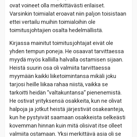
ovat voineet olla merkittävästi erilaiset.
Varsinkin toimialat eroavat niin paljon toisistaan
ettei vertailu muihin toimialoihin ole
toimitusjohtajien osalta hedelmällistä.
Kirjassa mainitut toimitusjohtajat eivät ole
yhden tempun poneja. He osaavat tarvittaessa
myydä myös kalliilla halvalla ostamisen sijaan.
Heistä suurin osa oli valmiita tarvittaessa
myymään kaikki liiketoimintansa mikäli joku
tarjosi heille liikaa rahaa niistä, vaikka se
tarkoitti heidän ”valtakuntansa” pienenemistä.
He ostivat yrityksensä osakkeita, kun ne olivat
halpoja ja jotkut heistä järjestivät osakeanteja,
kun he pystyivät saamaan osakkeista selkeästi
kovemman hinnan kuin mitä olisivat itse olleet
valmiita ostamaan. Yksi merkittävä asia oli se