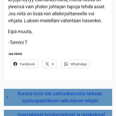
yleensä vain yhden johtajan tapoja tehdä asiat.
Jos niitä on lisää niin allekirjoittaneelle voi
vihjata. Lukisin mielelläni vähintään toisenkin.
Eipä muuta,
-Tommi T
Jaa tämä:
Facebook
X
WhatsApp
Artikkelien
Korona kriisi teki sektorikierrosta tärkeän
selaus
sijoituspäätöksiin vaikuttavan tekijän
Suomalaiset työskentelevät ja opiskelevat