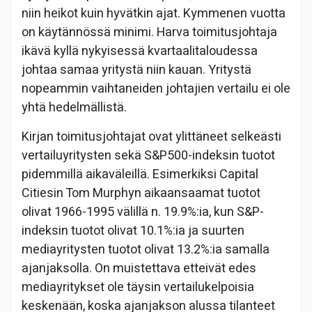
niin heikot kuin hyvätkin ajat. Kymmenen vuotta
on käytännössä minimi. Harva toimitusjohtaja
ikävä kyllä nykyisessä kvartaalitaloudessa
johtaa samaa yritystä niin kauan. Yritystä
nopeammin vaihtaneiden johtajien vertailu ei ole
yhtä hedelmällistä.
Kirjan toimitusjohtajat ovat ylittäneet selkeästi
vertailuyritysten sekä S&P500-indeksin tuotot
pidemmillä aikaväleillä. Esimerkiksi Capital
Citiesin Tom Murphyn aikaansaamat tuotot
olivat 1966-1995 välillä n. 19.9%:ia, kun S&P-
indeksin tuotot olivat 10.1%:ia ja suurten
mediayritysten tuotot olivat 13.2%:ia samalla
ajanjaksolla. On muistettava etteivät edes
mediayritykset ole täysin vertailukelpoisia
keskenään, koska ajanjakson alussa tilanteet