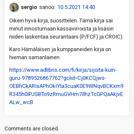
sergio
sanoo:
10.5.2021 14:40
Oikein hyvä kirja, suosittelen. Tämä kirja sai
minut innostumaan kassavirroista ja lisäsin
niiden laskentaa seurantaani (P/FCF) ja CROIC).
Karo Hämäläisen ja kumppaneiden kirja on
hieman samanlainen
https://www.adlibris.com/fi/kirja/sijoita-kuin-
guru-9789526867762?gclid=Cj0KCQjws-
OEBhCkARIsAPhOkIYla3cuaK0E9WNqvBCKxm9
R345h0lPJSBTo9zRmuGVHm7IlhzTcGPQaAkjvE
ALw_wcB
Comments are closed.