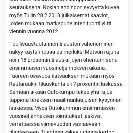
seurauksena. Nokian ahdingon syvyyttä kuvaa
myös Tullin 28.2.2013 julkaisemat kaaviot,
joiden mukaan matkapuhelinten tuonti ylitti
viennin vuonna 2012.
Teollisuustuotannon tilausten väheneminen
näkyy käytännössä esimerkiksi Metson rajuna
noin 18 prosentin tilauskirjojen ohentumisena
ensimmäisen vuosineljänneksen aikana.
Tuoreen osavuosikatsauksen mukaan myös
Rautaruukin tilauskanta oli 7 prosentin laskussa.
Samaan aikaan Outokumpu tekee yhä rajua
tappiota teräksen maailmanlaajuisen kysynnän
laskiessa. Myös Outokummun ensimmäisen
vuosineljänneksen toimitukset laskivat
verrattaessa viimevuoden vastaavaan
tilanteeseen. Tilanteen vakavuudesta kertoo