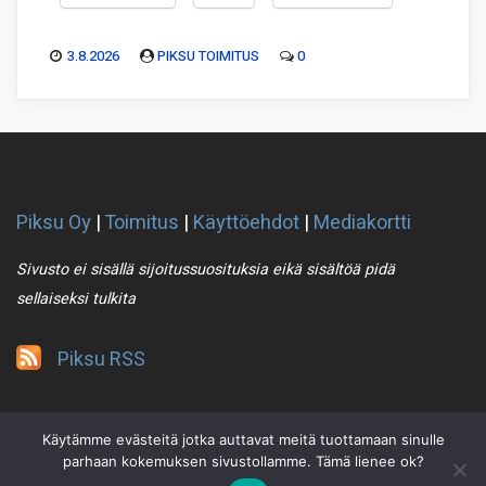
3.8.2026
PIKSU TOIMITUS
0
Piksu Oy
|
Toimitus
|
Käyttöehdot
|
Mediakortti
Sivusto ei sisällä sijoitussuosituksia eikä sisältöä pidä
sellaiseksi tulkita
Piksu RSS
Käytämme evästeitä jotka auttavat meitä tuottamaan sinulle
parhaan kokemuksen sivustollamme. Tämä lienee ok?