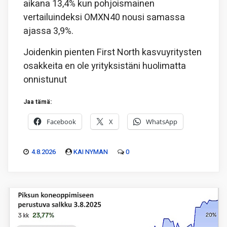
aikana 13,4% kun pohjoismainen
vertailuindeksi OMXN40 nousi samassa
ajassa 3,9%.
Joidenkin pienten First North kasvuyritysten
osakkeita en ole yrityksistäni huolimatta
onnistunut
Jaa tämä:
Facebook
X
WhatsApp
4.8.2026
KAI NYMAN
0