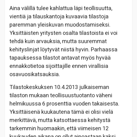
Aina välillä tulee kahlattua läpi teollisuutta,
vientiä ja tilauskantoja kuvaavia tilastoja
paremman yleiskuvan muodostamiseksi.
Yksittäisten yritysten osalta tilastoista ei voi
tehdä kuin arvauksia, mutta suuremmat
kehityslinjat löytyvät niistä hyvin. Parhaassa
tapauksessa tilastot antavat myös hyvää
ennakkotietoa sijoittajille ennen virallisia
osavuosikatsauksia.
Tilastokeskuksen 10.4.2013 julkaiseman
tilaston mukaan teollisuustuotanto väheni
helmikuussa 6 prosenttia vuoden takaisesta.
Yksittäisenä kuukautena tämä ei olisi vielä
merkittävä, mutta katsottaessa kehitystä
tarkemmin huomaakin, että viimeisen 12
kuukauden aikana on ollut ainoastaan kaksi