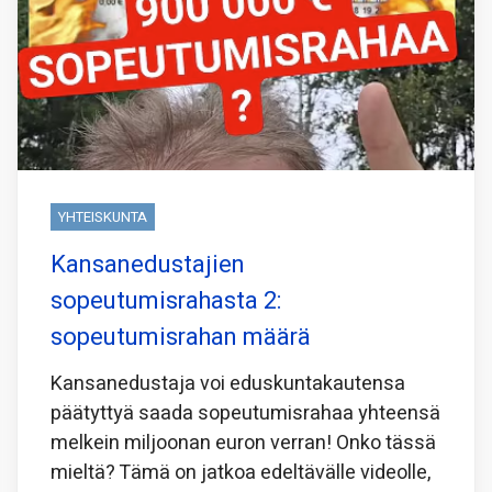
YHTEISKUNTA
Kansanedustajien
sopeutumisrahasta 2:
sopeutumisrahan määrä
Kansanedustaja voi eduskuntakautensa
päätyttyä saada sopeutumisrahaa yhteensä
melkein miljoonan euron verran! Onko tässä
mieltä? Tämä on jatkoa edeltävälle videolle,