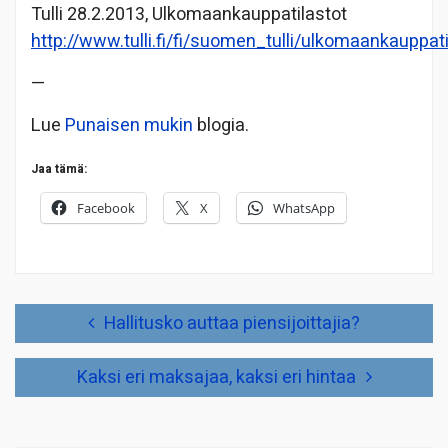
Tulli 28.2.2013, Ulkomaankauppatilastot
http://www.tulli.fi/fi/suomen_tulli/ulkomaankauppati
—
Lue
Punaisen mukin
blogia.
Jaa tämä:
Facebook
X
WhatsApp
Artikkelien
Hallitusko auttaa piensijoittajia?
selaus
Kaksi eri maksajaa, kaksi eri hintaa