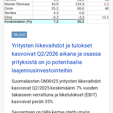
TALOUS
Yritysten liikevaihdot ja tulokset
kasvoivat Q2/2026 aikana ja osassa
yrityksistä on jo potentiaalia
laajennusinvestointeihin
Suomalaisten OMXH25 yritysten liikevaihdot
kasvoivat Q2/2025 keskimäärin 7% vuoden
takaiseen verrattuna ja liiketulokset (EBIT)
kasvoivat peräti 35%.
Seurantaan on tällä kertaa otettu myös