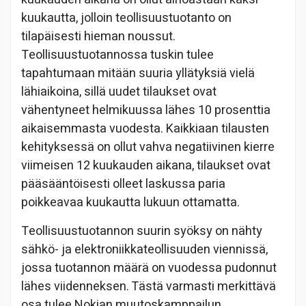
kuukautta, jolloin teollisuustuotanto on
tilapäisesti hieman noussut.
Teollisuustuotannossa tuskin tulee
tapahtumaan mitään suuria yllätyksiä vielä
lähiaikoina, sillä uudet tilaukset ovat
vähentyneet helmikuussa lähes 10 prosenttia
aikaisemmasta vuodesta. Kaikkiaan tilausten
kehityksessä on ollut vahva negatiivinen kierre
viimeisen 12 kuukauden aikana, tilaukset ovat
pääsääntöisesti olleet laskussa paria
poikkeavaa kuukautta lukuun ottamatta.
Teollisuustuotannon suurin syöksy on nähty
sähkö- ja elektroniikkateollisuuden viennissä,
jossa tuotannon määrä on vuodessa pudonnut
lähes viidenneksen. Tästä varmasti merkittävä
osa tulee Nokian muutoskamppailun