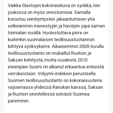
Vaikka tilastojen kokonaiskuva on synkkä, niin
joukossa on myös onnistumisia. Samalla
korostuu vientiyritysten jakaantuminen yhä
selkeämmin menestyjiin ja häviäjiin jopa saman
toimialan sisällä. Huolestuttava piirre on
kuitenkin suomalaisen teollisuustuotannon
kiihtyvä syöksykierre. Aikaisemmin 2000-luvulla
teollisuustuotanto on mukaillut Ruotsin ja
Saksan kehitystä, mutta vuodesta 2010
eteenpäin Suomi on alkanut erkaantua entisistä
verrokeistaan. Volyymi-indeksin perusteella
Suomen teollisuustuotanto on kokonaisuutena
vajoamassa yhdessä Ranskan kanssa, Saksan
ja Ruotsin sinnitellessä selvästi Suomea
paremmin.