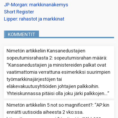
JP-Morgan: markkinanäkemys
Short Register
Lipper: rahastot ja markkinat
KOMMENTIT
Nimetön
artikkeliin
Kansanedustajien
sopeutumisrahasta 2: sopeutumisrahan määrä
:
“
Kansanedustajien ja ministereiden palkat ovat
vaatimattomia verrattuna esimerkiksi suurimpien
työmarkkinajärjestöjen tai
eläkevakuutusyhtiöiden johtajien palkkoihin.
Yhteiskunnassa pitäisi olla joku järki palkkojen…
”
Nimetön
artikkeliin
5 not so magnificent?
: “
AP:kin
ennätti uutisoida aiheesta 2 vko:ssa.