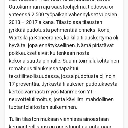
Outokummun raju säästöohjelma, tiedossa on
yhteensä 2.500 työpaikan vähennykset vuosien
2013 – 2017 aikana. Tilastoissa tilausten
jyrkkää pudotusta pehmentää onneksi Kone,
Wärtsilä ja Konecranes, kaikilla tilauskertymä oli
hyvä tai jopa ennätyksellinen. Nämä piristävät
poikkeukset eivät kuitenkaan nosta
kokonaisuutta pinnalle. Suurin toimialakohtainen
romahdus tilauksissa tapahtui
tekstiiliteollisuudessa, jossa pudotusta oli noin
17 prosenttia. Jyrkästä tilauksien pudotuksesta
kertoo varmasti myös Marimekon YT-
neuvotteluilmoitus, josta kävi ilmi mahdollinen
tuotantolaitosten sulkeminen.
Tullin tilaston mukaan viennissä ainoastaan
kemianteollisuus on onnistunut parantamaan