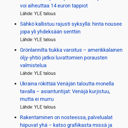
voi aiheuttaa 14 euron tappiot
Lähde: YLE talous
Sähkö kallistuu rajusti syksyllä: hinta nousee
jopa yli yhdeksään senttiin
Lähde: YLE talous
Grönlannilta tiukka varoitus – amerikkalainen
öljy-yhtiö jatkoi luvattomien porausten
valmistelua
Lähde: YLE talous
Ukraina rökittää Venäjän taloutta monella
tavalla – asiantuntijat: Venäjä kurjistuu,
mutta ei murru
Lähde: YLE talous
Rakentaminen on nosteessa, palvelualat
hiipuvat yhä – katso grafiikasta missä ja