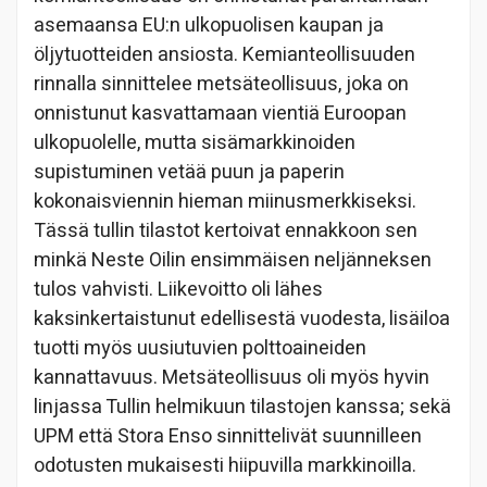
asemaansa EU:n ulkopuolisen kaupan ja
öljytuotteiden ansiosta. Kemianteollisuuden
rinnalla sinnittelee metsäteollisuus, joka on
onnistunut kasvattamaan vientiä Euroopan
ulkopuolelle, mutta sisämarkkinoiden
supistuminen vetää puun ja paperin
kokonaisviennin hieman miinusmerkkiseksi.
Tässä tullin tilastot kertoivat ennakkoon sen
minkä Neste Oilin ensimmäisen neljänneksen
tulos vahvisti. Liikevoitto oli lähes
kaksinkertaistunut edellisestä vuodesta, lisäiloa
tuotti myös uusiutuvien polttoaineiden
kannattavuus. Metsäteollisuus oli myös hyvin
linjassa Tullin helmikuun tilastojen kanssa; sekä
UPM että Stora Enso sinnittelivät suunnilleen
odotusten mukaisesti hiipuvilla markkinoilla.