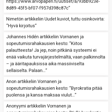
https://www.arvopaperi.fi/uutiset/a/93bb923e-
8d89-45f5-bf07-f957d398c87c
”
Nimetön
artikkeliin
Uudet kuviot, tuttu osinkovirta
:
“
Hyvä kirjoitus
”
Johannes Hidén
artikkeliin
Vornanen ja
sopeutumisrahakausien kesto
: “
Kiitos
palautteesta! Ja jep, noin pitkänä systeemi ei
enää vaikuta turvajärjestelmältä, vaan palkinnolta
– ja ääritapauksissa aika massiiviselta
sellaiselta. Palaan…
”
Anon
artikkeliin
Vornanen ja
sopeutumisrahakausien kesto
: “
Byrokratia pitää
puolensa ja kansa maksaa viulut…
”
Anonyymi
artikkeliin
Vornanen ja