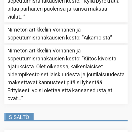
sopeutumisrahakausien kesto
: “
Kyllä byrokratia
pitää parhaiten puolensa ja kansa maksaa
viulut…
”
Nimetön
artikkeliin
Vornanen ja
sopeutumisrahakausien kesto
: “
Aikamoista
”
Nimetön
artikkeliin
Vornanen ja
sopeutumisrahakausien kesto
: “
Kiitos kivoista
ajatuksista. Olet oikeassa, kaikenlaisiset
pidempikestoiset laiskuudesta ja joutilaisuudesta
maksettavat kannusteet pitäisi lyhentää.
Erityisesti voisi olettaa että kansanedustajat
ovat…
”
SISÄLTÖ