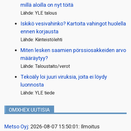
millä aloilla on nyt töitä
Lähde: YLE talous
Iskikö vesivahinko? Kartoita vahingot huolella
ennen korjausta
Lähde: Kiinteistölehti
Miten lesken saamien pörssi­osakkeiden arvo
määräytyy?
Lähde: Taloustaito/verot
Tekoäly loi juuri viruksia, joita ei löydy
luonnosta
Lähde: YLE tiede
OMXHEX UUTISIA
Metso Oyj
: 2026-08-07 15:50:01: Ilmoitus