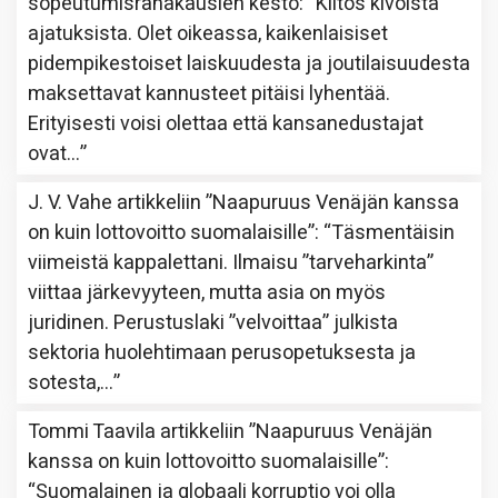
sopeutumisrahakausien kesto
: “
Kiitos kivoista
ajatuksista. Olet oikeassa, kaikenlaisiset
pidempikestoiset laiskuudesta ja joutilaisuudesta
maksettavat kannusteet pitäisi lyhentää.
Erityisesti voisi olettaa että kansanedustajat
ovat…
”
J. V. Vahe
artikkeliin
”Naapuruus Venäjän kanssa
on kuin lottovoitto suomalaisille”
: “
Täsmentäisin
viimeistä kappalettani. Ilmaisu ”tarveharkinta”
viittaa järkevyyteen, mutta asia on myös
juridinen. Perustuslaki ”velvoittaa” julkista
sektoria huolehtimaan perusopetuksesta ja
sotesta,…
”
Tommi Taavila
artikkeliin
”Naapuruus Venäjän
kanssa on kuin lottovoitto suomalaisille”
:
“
Suomalainen ja globaali korruptio voi olla