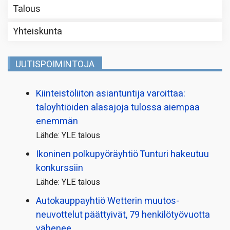
Talous
Yhteiskunta
UUTISPOIMINTOJA
Kiinteistö­liiton asiantuntija varoittaa:
taloyhtiöiden alasajoja tulossa aiempaa
enemmän
Lähde: YLE talous
Ikoninen polkupyörä­yhtiö Tunturi hakeutuu
konkurssiin
Lähde: YLE talous
Autokauppayhtiö Wetterin muutos­
neuvottelut päättyivät, 79 henkilö­työvuotta
vähenee