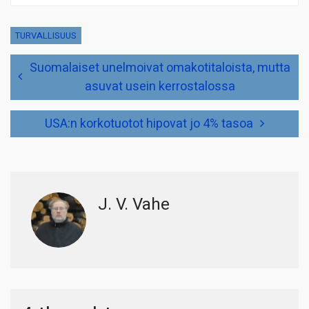
TURVALLISUUS
Artikkelien
Suomalaiset unelmoivat omakotitaloista, mutta
selaus
asuvat usein kerrostalossa
USA:n korkotuotot hipovat jo 4% tasoa
J. V. Vahe