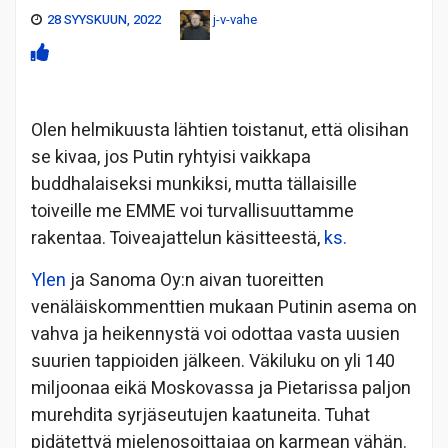
28 SYYSKUUN, 2022
j-v-vahe
Olen helmikuusta lähtien toistanut, että olisihan
se kivaa, jos Putin ryhtyisi vaikkapa
buddhalaiseksi munkiksi, mutta tällaisille
toiveille me EMME voi turvallisuuttamme
rakentaa. Toiveajattelun käsitteestä,
ks.
Ylen
ja Sanoma Oy:n aivan tuoreitten
venäläiskommenttien mukaan Putinin asema on
vahva ja heikennystä voi odottaa vasta uusien
suurien tappioiden jälkeen. Väkiluku on yli 140
miljoonaa eikä Moskovassa ja Pietarissa paljon
murehdita syrjäseutujen kaatuneita. Tuhat
pidätettyä mielenosoittajaa on karmean vähän.