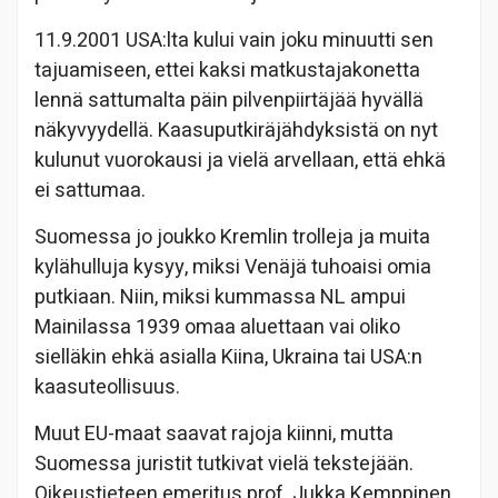
11.9.2001 USA:lta kului vain joku minuutti sen
tajuamiseen, ettei kaksi matkustajakonetta
lennä sattumalta päin pilvenpiirtäjää hyvällä
näkyvyydellä. Kaasuputkiräjähdyksistä on nyt
kulunut vuorokausi ja vielä arvellaan, että ehkä
ei sattumaa.
Suomessa jo joukko Kremlin trolleja ja muita
kylähulluja kysyy, miksi Venäjä tuhoaisi omia
putkiaan. Niin, miksi kummassa NL ampui
Mainilassa 1939 omaa aluettaan vai oliko
sielläkin ehkä asialla Kiina, Ukraina tai USA:n
kaasuteollisuus.
Muut EU-maat saavat rajoja kiinni, mutta
Suomessa juristit tutkivat vielä tekstejään.
Oikeustieteen emeritus prof. Jukka Kemppinen