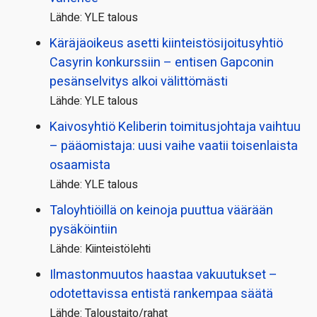
Lähde: YLE talous
Käräjäoikeus asetti kiinteistö­sijoitusyhtiö
Casyrin konkurssiin – entisen Gapconin
pesänselvitys alkoi välittömästi
Lähde: YLE talous
Kaivosyhtiö Keliberin toimitusjohtaja vaihtuu
– pääomistaja: uusi vaihe vaatii toisenlaista
osaamista
Lähde: YLE talous
Taloyhtiöillä on keinoja puuttua väärään
pysäköintiin
Lähde: Kiinteistölehti
Ilmastonmuutos haastaa vakuutukset –
odotettavissa entistä rankempaa säätä
Lähde: Taloustaito/rahat