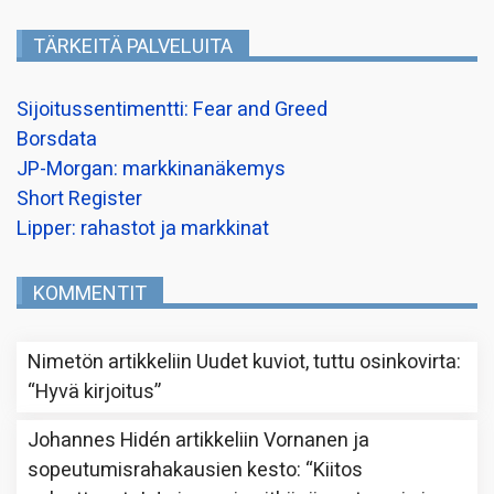
TÄRKEITÄ PALVELUITA
Sijoitussentimentti: Fear and Greed
Borsdata
JP-Morgan: markkinanäkemys
Short Register
Lipper: rahastot ja markkinat
KOMMENTIT
Nimetön
artikkeliin
Uudet kuviot, tuttu osinkovirta
:
“
Hyvä kirjoitus
”
Johannes Hidén
artikkeliin
Vornanen ja
sopeutumisrahakausien kesto
: “
Kiitos