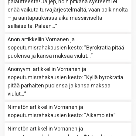
palautteesta! Ja jep, noin pitkänä systeemi ei
enää vaikuta turvajärjestelmältä, vaan palkinnolta
– ja ääritapauksissa aika massiiviselta
sellaiselta. Palaan…
”
Anon
artikkeliin
Vornanen ja
sopeutumisrahakausien kesto
: “
Byrokratia pitää
puolensa ja kansa maksaa viulut…
”
Anonyymi
artikkeliin
Vornanen ja
sopeutumisrahakausien kesto
: “
Kyllä byrokratia
pitää parhaiten puolensa ja kansa maksaa
viulut…
”
Nimetön
artikkeliin
Vornanen ja
sopeutumisrahakausien kesto
: “
Aikamoista
”
Nimetön
artikkeliin
Vornanen ja