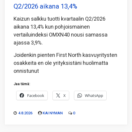
Q2/2026 aikana 13,4%
Kaizun salkku tuotti kvartaalin Q2/2026
aikana 13,4% kun pohjoismainen
vertailuindeksi OMXN40 nousi samassa
ajassa 3,9%.
Joidenkin pienten First North kasvuyritysten
osakkeita en ole yrityksistäni huolimatta
onnistunut
Jaa tämä:
Facebook
X
WhatsApp
4.8.2026
KAI NYMAN
0