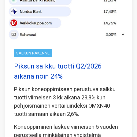
SALKUN RAKENNE
Piksun salkku tuotti Q2/2026
aikana noin 24%
Piksun koneoppimiseen perustuva salkku
tuotti viimeisen 3 kk aikana 23,8% kun
pohjoismainen vertailuindeksi OMXN40
tuotti samaan aikaan 2,6%.
Koneoppiminen laskee viimeisen 5 vuoden
perusteella minkälainen yhdistelmä