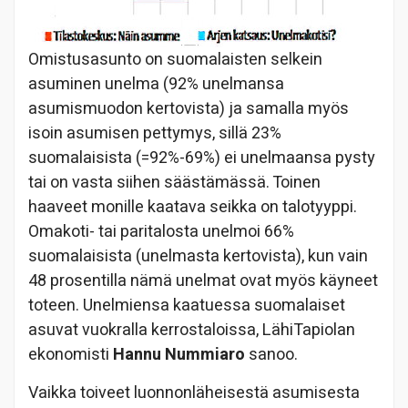
Omistusasunto on suomalaisten selkein
asuminen unelma (92% unelmansa
asumismuodon kertovista) ja samalla myös
isoin asumisen pettymys, sillä 23%
suomalaisista (=92%-69%) ei unelmaansa pysty
tai on vasta siihen säästämässä. Toinen
haaveet monille kaatava seikka on talotyyppi.
Omakoti- tai paritalosta unelmoi 66%
suomalaisista (unelmasta kertovista), kun vain
48 prosentilla nämä unelmat ovat myös käyneet
toteen. Unelmiensa kaatuessa suomalaiset
asuvat vuokralla kerrostaloissa, LähiTapiolan
ekonomisti
Hannu Nummiaro
sanoo.
Vaikka toiveet luonnonläheisestä asumisesta