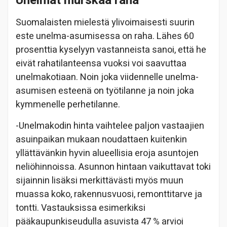
Unelmat murskaa raha
Suomalaisten mielestä ylivoimaisesti suurin
este unelma-asumisessa on raha. Lähes 60
prosenttia kyselyyn vastanneista sanoi, että he
eivät rahatilanteensa vuoksi voi saavuttaa
unelmakotiaan. Noin joka viidennelle unelma-
asumisen esteenä on työtilanne ja noin joka
kymmenelle perhetilanne.
-Unelmakodin hinta vaihtelee paljon vastaajien
asuinpaikan mukaan noudattaen kuitenkin
yllättävänkin hyvin alueellisia eroja asuntojen
neliöhinnoissa. Asunnon hintaan vaikuttavat toki
sijainnin lisäksi merkittävästi myös muun
muassa koko, rakennusvuosi, remonttitarve ja
tontti. Vastauksissa esimerkiksi
pääkaupunkiseudulla asuvista 47 % arvioi