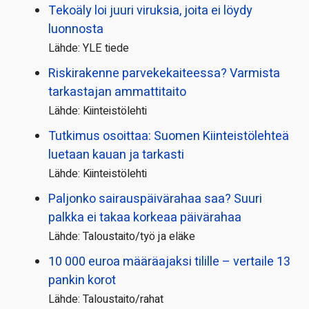
Tekoäly loi juuri viruksia, joita ei löydy
luonnosta
Lähde: YLE tiede
Riskirakenne parvekekaiteessa? Varmista
tarkastajan ammattitaito
Lähde: Kiinteistölehti
Tutkimus osoittaa: Suomen Kiinteistölehteä
luetaan kauan ja tarkasti
Lähde: Kiinteistölehti
Paljonko sairauspäivä­rahaa saa? Suuri
palkka ei takaa korkeaa päivärahaa
Lähde: Taloustaito/työ ja eläke
10 000 euroa määräajaksi tilille – vertaile 13
pankin korot
Lähde: Taloustaito/rahat