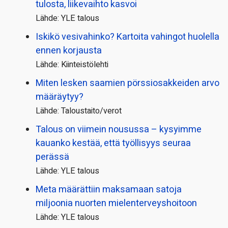
tulosta, liikevaihto kasvoi
Lähde: YLE talous
Iskikö vesivahinko? Kartoita vahingot huolella
ennen korjausta
Lähde: Kiinteistölehti
Miten lesken saamien pörssi­osakkeiden arvo
määräytyy?
Lähde: Taloustaito/verot
Talous on viimein nousussa – kysyimme
kauanko kestää, että työllisyys seuraa
perässä
Lähde: YLE talous
Meta määrättiin maksamaan satoja
miljoonia nuorten mielenterveyshoitoon
Lähde: YLE talous