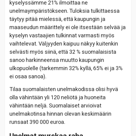
kyselyssämme 21% ilmoittaa ne
unelmaympäristökseen. Tuloksia tulkittaessa
täytyy pitää mielessä, että kaupungin ja
maaseudun määrittely ei ole itsestään selvää ja
kyselyn vastaajien tulkinnat varmasti myös
vaihtelevat. Väljyyden kaipuu näkyy kuitenkin
selvästi myös siinä, että 32 % suomalaisista
sanoo harkinneensa muutto kaupungin
ulkopuolelle (tarkemmin 32% kyllä, 65% ei ja 3%
ei osaa sanoa).
Tilaa suomalaisten unelmakodissa olisi hyvä
olla vähintään yli 120 neliötä ja huoneita
vähintään neljä. Suomalaiset arvioivat
unelmakotinsa hinnan olevan keskimäärin
runsaat 390 000 euroa.