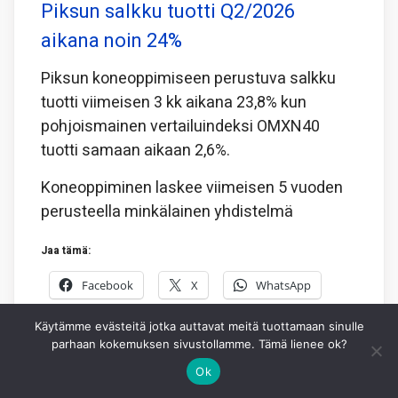
Piksun salkku tuotti Q2/2026
aikana noin 24%
Piksun koneoppimiseen perustuva salkku
tuotti viimeisen 3 kk aikana 23,8% kun
pohjoismainen vertailuindeksi OMXN40
tuotti samaan aikaan 2,6%.
Koneoppiminen laskee viimeisen 5 vuoden
perusteella minkälainen yhdistelmä
Jaa tämä:
Facebook
X
WhatsApp
Käytämme evästeitä jotka auttavat meitä tuottamaan sinulle
3.8.2026
PIKSU TOIMITUS
0
parhaan kokemuksen sivustollamme. Tämä lienee ok?
Ok