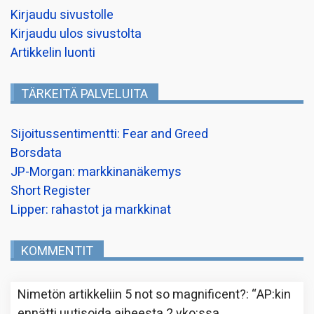
Kirjaudu sivustolle
Kirjaudu ulos sivustolta
Artikkelin luonti
TÄRKEITÄ PALVELUITA
Sijoitussentimentti: Fear and Greed
Borsdata
JP-Morgan: markkinanäkemys
Short Register
Lipper: rahastot ja markkinat
KOMMENTIT
Nimetön
artikkeliin
5 not so magnificent?
: “
AP:kin
ennätti uutisoida aiheesta 2 vko:ssa.