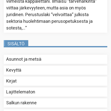
viimeistä kappalettani. Ilmaisu ”tarveharkinta”
viittaa järkevyyteen, mutta asia on myös
juridinen. Perustuslaki ”velvoittaa” julkista
sektoria huolehtimaan perusopetuksesta ja
sotesta,…
”
SISÄLTÖ
Asunnot ja metsä
Kevyttä
Kirjat
Lajittelematon
Salkun rakenne