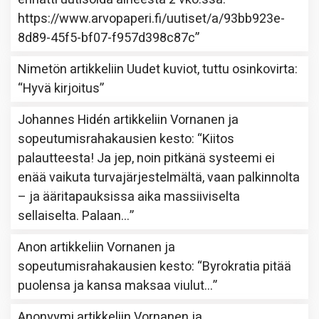
https://www.arvopaperi.fi/uutiset/a/93bb923e-
8d89-45f5-bf07-f957d398c87c
”
Nimetön
artikkeliin
Uudet kuviot, tuttu osinkovirta
:
“
Hyvä kirjoitus
”
Johannes Hidén
artikkeliin
Vornanen ja
sopeutumisrahakausien kesto
: “
Kiitos
palautteesta! Ja jep, noin pitkänä systeemi ei
enää vaikuta turvajärjestelmältä, vaan palkinnolta
– ja ääritapauksissa aika massiiviselta
sellaiselta. Palaan…
”
Anon
artikkeliin
Vornanen ja
sopeutumisrahakausien kesto
: “
Byrokratia pitää
puolensa ja kansa maksaa viulut…
”
Anonyymi
artikkeliin
Vornanen ja