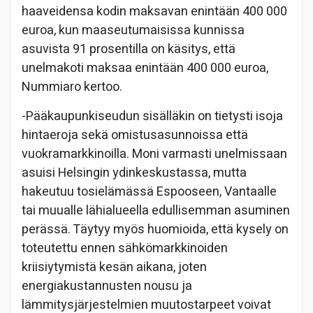
haaveidensa kodin maksavan enintään 400 000
euroa, kun maaseutumaisissa kunnissa
asuvista 91 prosentilla on käsitys, että
unelmakoti maksaa enintään 400 000 euroa,
Nummiaro kertoo.
-Pääkaupunkiseudun sisälläkin on tietysti isoja
hintaeroja sekä omistusasunnoissa että
vuokramarkkinoilla. Moni varmasti unelmissaan
asuisi Helsingin ydinkeskustassa, mutta
hakeutuu tosielämässä Espooseen, Vantaalle
tai muualle lähialueella edullisemman asuminen
perässä. Täytyy myös huomioida, että kysely on
toteutettu ennen sähkömarkkinoiden
kriisiytymistä kesän aikana, joten
energiakustannusten nousu ja
lämmitysjärjestelmien muutostarpeet voivat