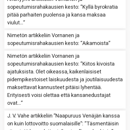
sopeutumisrahakausien kesto
: “
Kyllä byrokratia
pitää parhaiten puolensa ja kansa maksaa
viulut…
”
Nimetön
artikkeliin
Vornanen ja
sopeutumisrahakausien kesto
: “
Aikamoista
”
Nimetön
artikkeliin
Vornanen ja
sopeutumisrahakausien kesto
: “
Kiitos kivoista
ajatuksista. Olet oikeassa, kaikenlaisiset
pidempikestoiset laiskuudesta ja joutilaisuudesta
maksettavat kannusteet pitäisi lyhentää.
Erityisesti voisi olettaa että kansanedustajat
ovat…
”
J. V. Vahe
artikkeliin
”Naapuruus Venäjän kanssa
on kuin lottovoitto suomalaisille”
: “
Täsmentäisin