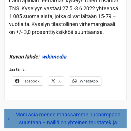
LähiTapiolan teettämän kyselyn toteutti Kantar
TNS. Kyselyyn vastasi 27.5.-3.6.2022 yhteensä
1 085 suomalaista, jotka olivat iältään 15-79 –
vuotiaita. Kyselyn tilastollinen virhemarginaali
on +/- 3,0 prosenttiyksikköä suuntaansa.
Kuvan lähde:
wikimedia
Jaa tämä:
Facebook
X
WhatsApp
Artikkelien
Moni asia menee maassamme huonompaan
selaus
suuntaan – näillä on yhteinen taustatekijä