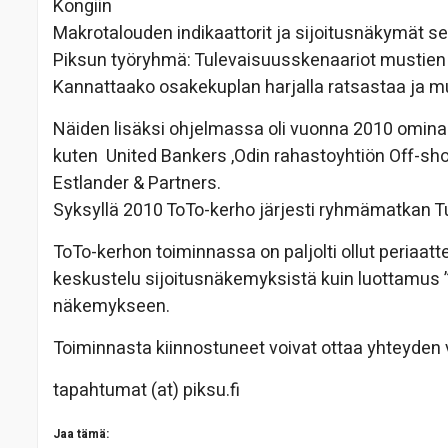
Kongiin
Makrotalouden indikaattorit ja sijoitusnäkymät 
Piksun työryhmä: Tulevaisuusskenaariot mustien
Kannattaako osakekuplan harjalla ratsastaa ja mu
Näiden lisäksi ohjelmassa oli vuonna 2010 omina er
kuten United Bankers ,Odin rahastoyhtiön Off-shore
Estlander & Partners.
Syksyllä 2010 ToTo-kerho järjesti ryhmämatkan T
ToTo-kerhon toiminnassa on paljolti ollut periaa
keskustelu sijoitusnäkemyksistä kuin luottamus 
näkemykseen.
Toiminnasta kiinnostuneet voivat ottaa yhteyden 
tapahtumat (at) piksu.fi
Jaa tämä: