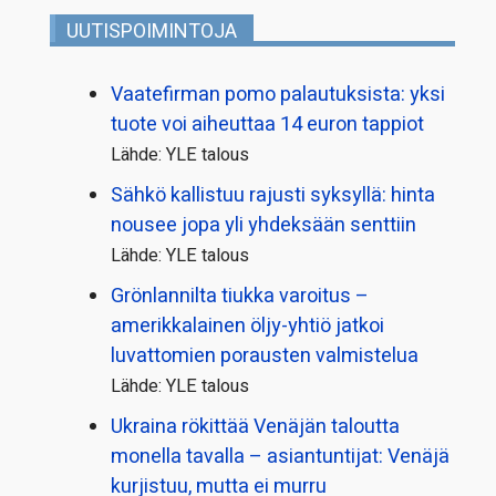
UUTISPOIMINTOJA
Vaatefirman pomo palautuksista: yksi
tuote voi aiheuttaa 14 euron tappiot
Lähde: YLE talous
Sähkö kallistuu rajusti syksyllä: hinta
nousee jopa yli yhdeksään senttiin
Lähde: YLE talous
Grönlannilta tiukka varoitus –
amerikkalainen öljy-yhtiö jatkoi
luvattomien porausten valmistelua
Lähde: YLE talous
Ukraina rökittää Venäjän taloutta
monella tavalla – asiantuntijat: Venäjä
kurjistuu, mutta ei murru