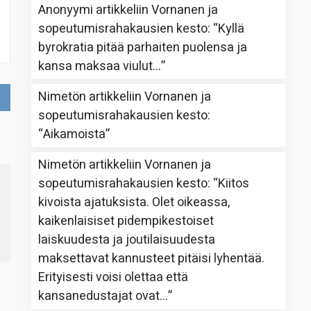
Anonyymi
artikkeliin
Vornanen ja
sopeutumisrahakausien kesto
: “
Kyllä
byrokratia pitää parhaiten puolensa ja
kansa maksaa viulut…
”
Nimetön
artikkeliin
Vornanen ja
sopeutumisrahakausien kesto
:
“
Aikamoista
”
Nimetön
artikkeliin
Vornanen ja
sopeutumisrahakausien kesto
: “
Kiitos
kivoista ajatuksista. Olet oikeassa,
kaikenlaisiset pidempikestoiset
laiskuudesta ja joutilaisuudesta
maksettavat kannusteet pitäisi lyhentää.
Erityisesti voisi olettaa että
kansanedustajat ovat…
”