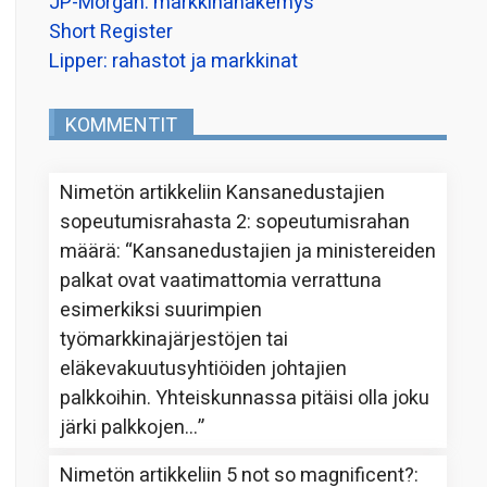
JP-Morgan: markkinanäkemys
Short Register
Lipper: rahastot ja markkinat
KOMMENTIT
Nimetön
artikkeliin
Kansanedustajien
sopeutumisrahasta 2: sopeutumisrahan
määrä
: “
Kansanedustajien ja ministereiden
palkat ovat vaatimattomia verrattuna
esimerkiksi suurimpien
työmarkkinajärjestöjen tai
eläkevakuutusyhtiöiden johtajien
palkkoihin. Yhteiskunnassa pitäisi olla joku
järki palkkojen…
”
Nimetön
artikkeliin
5 not so magnificent?
: