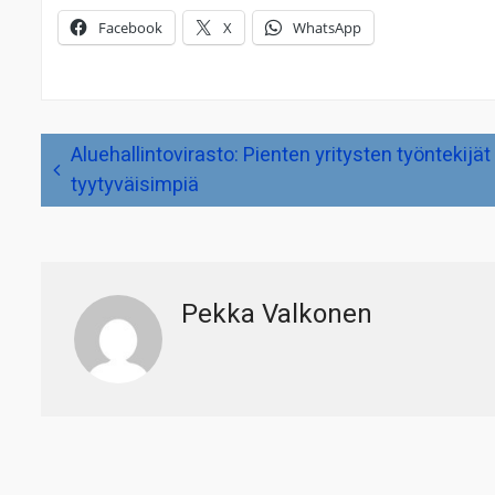
Facebook
X
WhatsApp
Artikkelien
Aluehallintovirasto: Pienten yritysten työntekijät
selaus
tyytyväisimpiä
Pekka Valkonen