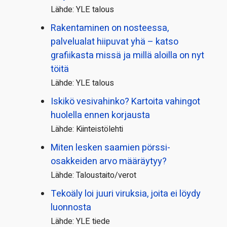
Lähde: YLE talous
Rakentaminen on nosteessa,
palvelualat hiipuvat yhä – katso
grafiikasta missä ja millä aloilla on nyt
töitä
Lähde: YLE talous
Iskikö vesivahinko? Kartoita vahingot
huolella ennen korjausta
Lähde: Kiinteistölehti
Miten lesken saamien pörssi­
osakkeiden arvo määräytyy?
Lähde: Taloustaito/verot
Tekoäly loi juuri viruksia, joita ei löydy
luonnosta
Lähde: YLE tiede