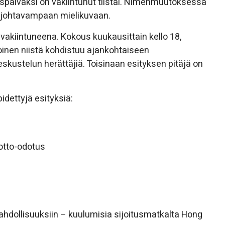
päiväksi on vakiintunut tiistai. Nimenmuutoksessa
anjohtavampaan mielikuvaan.
 vakiintuneena. Kokous kuukausittain kello 18,
 toinen niistä kohdistuu ajankohtaiseen
skustelun herättäjiä. Toisinaan esityksen pitäjä on
idettyjä esityksiä:
uotto-odotus
hdollisuuksiin – kuulumisia sijoitusmatkalta Hong