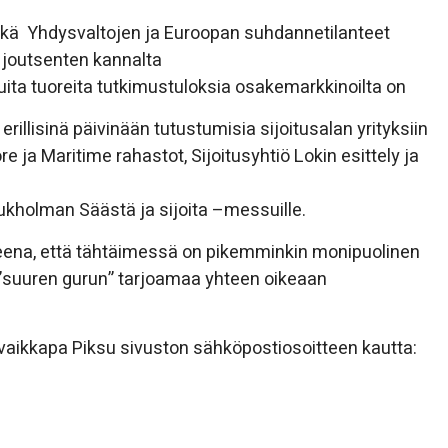
sekä Yhdysvaltojen ja Euroopan suhdannetilanteet
 joutsenten kannalta
ita tuoreita tutkimustuloksia osakemarkkinoilta on
illisinä päivinään tutustumisia sijoitusalan yrityksiin
 ja Maritime rahastot, Sijoitusyhtiö Lokin esittely ja
ukholman Säästä ja sijoita –messuille.
tteena, että tähtäimessä on pikemminkin monipuolinen
”suuren gurun” tarjoamaa yhteen oikeaan
vaikkapa Piksu sivuston sähköpostiosoitteen kautta: