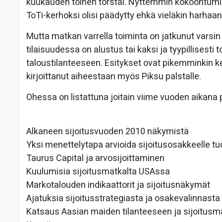
kuukauden toinen torstai. Nyttemmin kokoontumis
ToTi-kerhoksi olisi päädytty ehkä vieläkin harha
Mutta matkan varrella toiminta on jatkunut varsin
tilaisuudessa on alustus tai kaksi ja tyypillisesti
taloustilanteeseen. Esitykset ovat pikemminkin ke
kirjoittanut aiheestaan myös Piksu palstalle.
Ohessa on listattuna joitain viime vuoden aikana p
Alkaneen sijoitusvuoden 2010 näkymistä
Yksi menettelytapa arvioida sijoitusosakkeelle t
Taurus Capital ja arvosijoittaminen
Kuulumisia sijoitusmatkalta USAssa
Markotalouden indikaattorit ja sijoitusnäkymät
Ajatuksia sijoitusstrategiasta ja osakevalinnasta
Katsaus Aasian maiden tilanteeseen ja sijoitusma