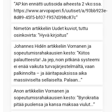
“
AP:kin ennätti uutisoida aiheesta 2 vko:ssa.
https://www.arvopaperi.fi/uutiset/a/93bb923e-
8d89-45f5-bf07-f957d398c87c
”
Nimetön
artikkeliin
Uudet kuviot, tuttu
osinkovirta
: “
Hyvä kirjoitus
”
Johannes Hidén
artikkeliin
Vornanen ja
sopeutumisrahakausien kesto
: “
Kiitos
palautteesta! Ja jep, noin pitkänä systeemi
ei enää vaikuta turvajärjestelmältä, vaan
palkinnolta – ja ääritapauksissa aika
massiiviselta sellaiselta. Palaan…
”
Anon
artikkeliin
Vornanen ja
sopeutumisrahakausien kesto
: “
Byrokratia
pitää puolensa ja kansa maksaa viulut…
”