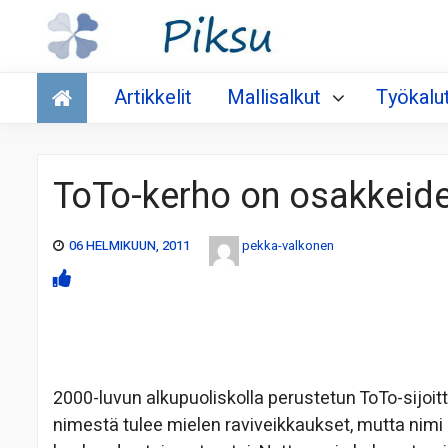
Talous
Artikkelit
Mallisalkut
Työkalu
ToTo-kerho on osakkeide
06 HELMIKUUN, 2011
pekka-valkonen
2000-luvun alkupuoliskolla perustetun ToTo-sijoit
nimestä tulee mielen raviveikkaukset, mutta nimi