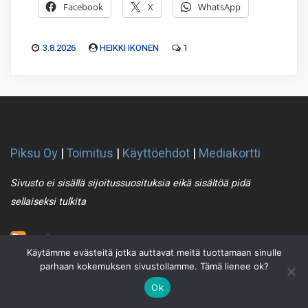
Facebook
X
WhatsApp
3.8.2026
HEIKKI IKONEN
1
Piksu Oy
|
Toimitus
|
Käyttöehdot
|
Mediakortti
Sivusto ei sisällä sijoitussuosituksia eikä sisältöä pidä
sellaiseksi tulkita
Piksu RSS
Käytämme evästeitä jotka auttavat meitä tuottamaan sinulle
parhaan kokemuksen sivustollamme. Tämä lienee ok?
Ok