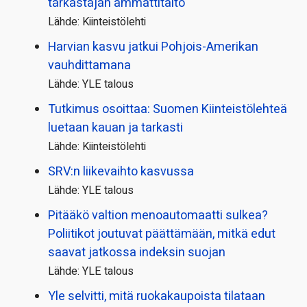
tarkastajan ammattitaito
Lähde: Kiinteistölehti
Harvian kasvu jatkui Pohjois-Amerikan
vauhdittamana
Lähde: YLE talous
Tutkimus osoittaa: Suomen Kiinteistölehteä
luetaan kauan ja tarkasti
Lähde: Kiinteistölehti
SRV:n liikevaihto kasvussa
Lähde: YLE talous
Pitääkö valtion menoautomaatti sulkea?
Poliitikot joutuvat päättämään, mitkä edut
saavat jatkossa indeksin suojan
Lähde: YLE talous
Yle selvitti, mitä ruokakaupoista tilataan