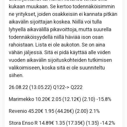
kukaan muukaan. Se kertoo todennäköisimmin
ne yritykset, joiden osakkeisiin ei kannata pitkän
aikavälin sijoittajan koskea. Niillä voi tulla
lyhyellä aikavälillä pikavoittoja, mutta suurella
todennäköisyydellä niillä häviää ison osan
rahoistaan. Lista ei ole aukoton. Se on aina
vähän jäljessä. Sitä ei pidä käyttää alle viiden
vuoden aikavälin sijoituskohteiden tutkimisen
valikoimiseen, koska sitä ei ole suunniteltu
siihen.
26.08.22 (13.05.22) Q122-> Q222
Marimekko 10.20€ 2.05 (12.12€) (2.10) -15.8%
Revenio 45.20€ 1.95 (44.26€) (2.00) 2.1%
Stora Enso R 14.89€ 1.35 (17.35€) (1.35) -14.2%