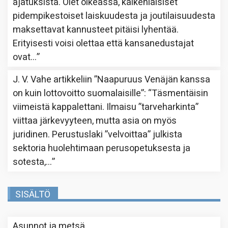
ajatuksista. Olet oikeassa, kaikenlaisiset
pidempikestoiset laiskuudesta ja joutilaisuudesta
maksettavat kannusteet pitäisi lyhentää.
Erityisesti voisi olettaa että kansanedustajat
ovat…
”
J. V. Vahe
artikkeliin
”Naapuruus Venäjän kanssa
on kuin lottovoitto suomalaisille”
: “
Täsmentäisin
viimeistä kappalettani. Ilmaisu ”tarveharkinta”
viittaa järkevyyteen, mutta asia on myös
juridinen. Perustuslaki ”velvoittaa” julkista
sektoria huolehtimaan perusopetuksesta ja
sotesta,…
”
SISÄLTÖ
Asunnot ja metsä