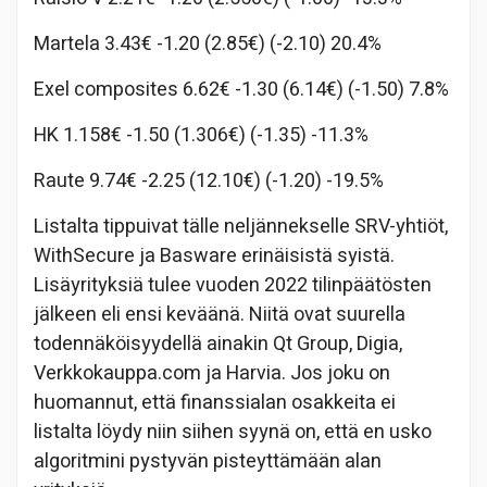
Martela 3.43€ -1.20 (2.85€) (-2.10) 20.4%
Exel composites 6.62€ -1.30 (6.14€) (-1.50) 7.8%
HK 1.158€ -1.50 (1.306€) (-1.35) -11.3%
Raute 9.74€ -2.25 (12.10€) (-1.20) -19.5%
Listalta tippuivat tälle neljännekselle SRV-yhtiöt,
WithSecure ja Basware erinäisistä syistä.
Lisäyrityksiä tulee vuoden 2022 tilinpäätösten
jälkeen eli ensi keväänä. Niitä ovat suurella
todennäköisyydellä ainakin Qt Group, Digia,
Verkkokauppa.com ja Harvia. Jos joku on
huomannut, että finanssialan osakkeita ei
listalta löydy niin siihen syynä on, että en usko
algoritmini pystyvän pisteyttämään alan