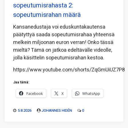
sopeutumisrahasta 2:
sopeutumisrahan määrä
Kansanedustaja voi eduskuntakautensa
päätyttyä saada sopeutumisrahaa yhteensä
melkein miljoonan euron verran! Onko tässä
mieltä? Tämä on jatkoa edeltävälle videolle,
jolla käsittelin sopeutumisrahan kestoa.
https://www.youtube.com/shorts/ZqGmUiUZ7P8
Jaa tämä:
Facebook
X
WhatsApp
5.8.2026
JOHANNES HIDÉN
0