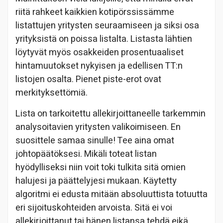
riitä rahkeet kaikkien kotipörssissämme
listattujen yritysten seuraamiseen ja siksi osa
yrityksistä on poissa listalta. Listasta lähtien
löytyvät myös osakkeiden prosentuaaliset
hintamuutokset nykyisen ja edellisen TT:n
listojen osalta. Pienet piste-erot ovat
merkityksettömiä.
Lista on tarkoitettu allekirjoittaneelle tarkemmin
analysoitavien yritysten valikoimiseen. En
suosittele samaa sinulle! Tee aina omat
johtopäätöksesi. Mikäli toteat listan
hyödylliseksi niin voit toki tulkita sitä omien
halujesi ja päättelyjesi mukaan. Käytetty
algoritmi ei edusta mitään absoluuttista totuutta
eri sijoituskohteiden arvoista. Sitä ei voi
allekirjoittanut tai hänen listansa tehdä eikä