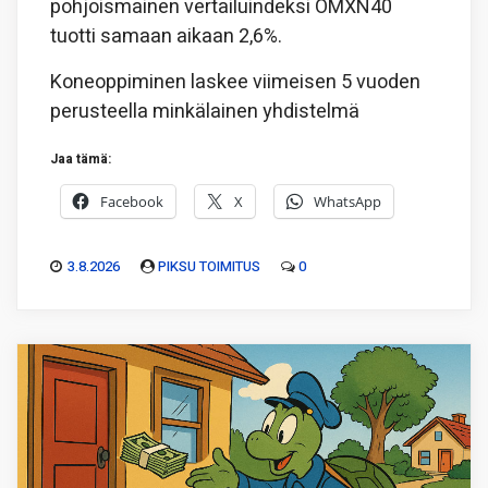
pohjoismainen vertailuindeksi OMXN40
tuotti samaan aikaan 2,6%.
Koneoppiminen laskee viimeisen 5 vuoden
perusteella minkälainen yhdistelmä
Jaa tämä:
Facebook
X
WhatsApp
3.8.2026
PIKSU TOIMITUS
0