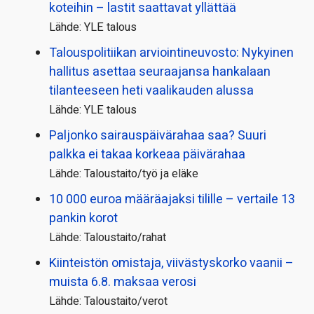
koteihin – lastit saattavat yllättää
Lähde: YLE talous
Talous­politiikan arviointi­neuvosto: Nykyinen
hallitus asettaa seuraajansa hankalaan
tilanteeseen heti vaalikauden alussa
Lähde: YLE talous
Paljonko sairauspäivä­rahaa saa? Suuri
palkka ei takaa korkeaa päivärahaa
Lähde: Taloustaito/työ ja eläke
10 000 euroa määräajaksi tilille – vertaile 13
pankin korot
Lähde: Taloustaito/rahat
Kiinteistön omistaja, viivästyskorko vaanii –
muista 6.8. maksaa verosi
Lähde: Taloustaito/verot