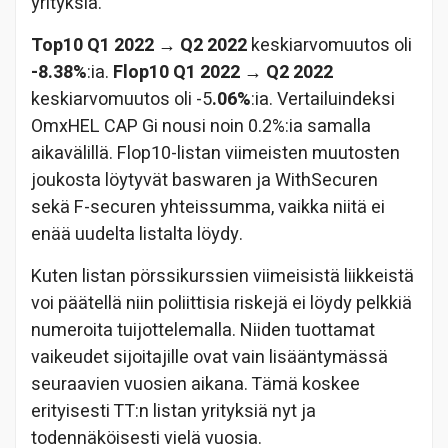
yrityksiä.
Top10 Q1 2022 → Q2 2022
keskiarvomuutos oli
-8.38%
:ia.
Flop10 Q1 2022 → Q2 2022
keskiarvomuutos oli -5
.06%
:ia. Vertailuindeksi
OmxHEL CAP Gi nousi noin 0.2%:ia samalla
aikavälillä. Flop10-listan viimeisten muutosten
joukosta löytyvät baswaren ja WithSecuren
sekä F-securen yhteissumma, vaikka niitä ei
enää uudelta listalta löydy.
Kuten listan pörssikurssien viimeisistä liikkeistä
voi päätellä niin poliittisia riskejä ei löydy pelkkiä
numeroita tuijottelemalla. Niiden tuottamat
vaikeudet sijoitajille ovat vain lisääntymässä
seuraavien vuosien aikana. Tämä koskee
erityisesti TT:n listan yrityksiä nyt ja
todennäköisesti vielä vuosia.