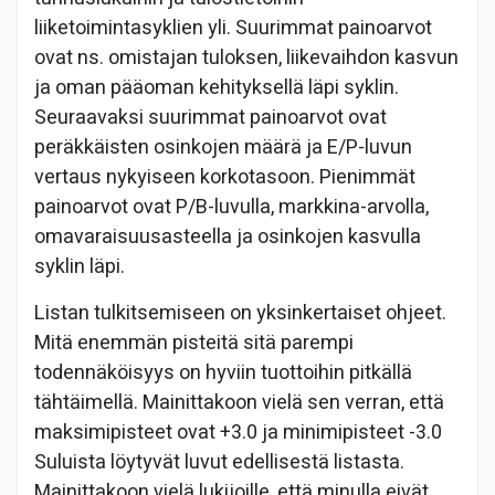
liiketoimintasyklien yli. Suurimmat painoarvot
ovat ns. omistajan tuloksen, liikevaihdon kasvun
ja oman pääoman kehityksellä läpi syklin.
Seuraavaksi suurimmat painoarvot ovat
peräkkäisten osinkojen määrä ja E/P-luvun
vertaus nykyiseen korkotasoon. Pienimmät
painoarvot ovat P/B-luvulla, markkina-arvolla,
omavaraisuusasteella ja osinkojen kasvulla
syklin läpi.
Listan tulkitsemiseen on yksinkertaiset ohjeet.
Mitä enemmän pisteitä sitä parempi
todennäköisyys on hyviin tuottoihin pitkällä
tähtäimellä. Mainittakoon vielä sen verran, että
maksimipisteet ovat +3.0 ja minimipisteet -3.0
Suluista löytyvät luvut edellisestä listasta.
Mainittakoon vielä lukijoille, että minulla eivät