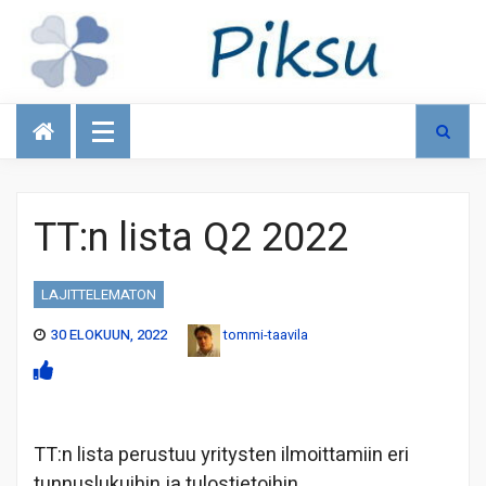
Talous
TT:n lista Q2 2022
LAJITTELEMATON
30 ELOKUUN, 2022
tommi-taavila
TT:n lista perustuu yritysten ilmoittamiin eri
tunnuslukuihin ja tulostietoihin