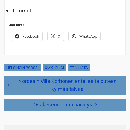
Tommi T
Jaa tämä:
Facebook
X
WhatsApp
HELSINGIN PÖRSSI
OMXHEL GI
TT:N LISTA
Artikkelien
Nordea:n Ville Korhonen enteilee talouteen
selaus
kylmää talvea
Osakeseurannan päivitys