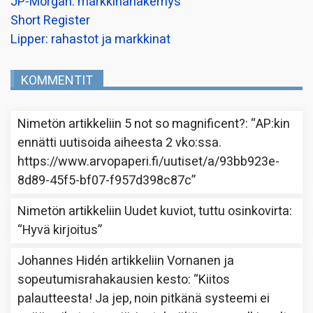
JP-Morgan: markkinanäkemys
Short Register
Lipper: rahastot ja markkinat
KOMMENTIT
Nimetön
artikkeliin
5 not so magnificent?
: “
AP:kin
ennätti uutisoida aiheesta 2 vko:ssa.
https://www.arvopaperi.fi/uutiset/a/93bb923e-
8d89-45f5-bf07-f957d398c87c
”
Nimetön
artikkeliin
Uudet kuviot, tuttu osinkovirta
:
“
Hyvä kirjoitus
”
Johannes Hidén
artikkeliin
Vornanen ja
sopeutumisrahakausien kesto
: “
Kiitos
palautteesta! Ja jep, noin pitkänä systeemi ei