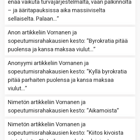
enää vaikuta turvajärjestelmältä, vaan palkinnolta
– ja ääritapauksissa aika massiiviselta
sellaiselta. Palaan…
”
Anon
artikkeliin
Vornanen ja
sopeutumisrahakausien kesto
: “
Byrokratia pitää
puolensa ja kansa maksaa viulut…
”
Anonyymi
artikkeliin
Vornanen ja
sopeutumisrahakausien kesto
: “
Kyllä byrokratia
pitää parhaiten puolensa ja kansa maksaa
viulut…
”
Nimetön
artikkeliin
Vornanen ja
sopeutumisrahakausien kesto
: “
Aikamoista
”
Nimetön
artikkeliin
Vornanen ja
sopeutumisrahakausien kesto
: “
Kiitos kivoista